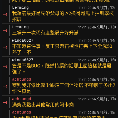
9月前
, 12
Lemming
11/11 20:46,
F
→
我運氣最好是先帶父母的 A2換哥哥馬上抽到翠枝
招展
9月前
, 13
Lemming
11/11 20:46,
F
→
三場升一次稀有度整局升好升滿
9月前
, 14
winda6627
11/11 20:49,
F
→
不知道這件事，反正只帶石榴也打完上下全武50
熱了，不
9月前
, 15
winda6627
11/11 20:49,
F
→
管是不是BUG，既然持續的話那上面這樣就是最
強了。
9月前
, 16
achtungd
11/11 20:56,
F
→
審判我好像比較少跟這三個信物搭 不帶骰子多出7
悟性算是
9月前
, 17
achtungd
11/11 20:56,
F
→
滿夠我點出其他常用的阿卡納
9月前
, 18
achtungd
11/11 20:58,
F