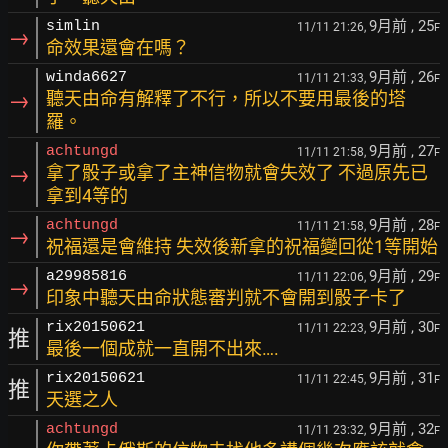
9月前
, 25
simlin
11/11 21:26,
F
→
命效果還會在嗎？
9月前
, 26
winda6627
11/11 21:33,
F
→
聽天由命有解釋了不行，所以不要用最後的塔
羅。
9月前
, 27
achtungd
11/11 21:58,
F
→
拿了骰子或拿了主神信物就會失效了 不過原先已
拿到4等的
9月前
, 28
achtungd
11/11 21:58,
F
→
祝福還是會維持 失效後新拿的祝福變回從1等開始
9月前
, 29
a29985816
11/11 22:06,
F
→
印象中聽天由命狀態審判就不會開到骰子卡了
9月前
, 30
rix20150621
11/11 22:23,
F
推
最後一個成就一直開不出來….
9月前
, 31
rix20150621
11/11 22:45,
F
推
天選之人
9月前
, 32
achtungd
11/11 23:32,
F