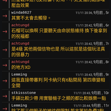
→
壓血效果
9月前
, 5
winda6627
11/11 20:36,
F
→
其實不太會去觸發。
9月前
, 6
achtungd
11/11 20:42,
F
→
石榴可以換啊 只要聽天由命狀態維持 換下後拿到
的祝福都
9月前
, 7
achtungd
11/11 20:42,
F
→
是4級 其他兩個信物也是 所以這就是這個玩法真
的很暴力
9月前
, 8
achtungd
11/11 20:42,
F
→
的地方XD
9月前
, 9
Lemming
11/11 20:43,
F
→
這我直接帶審判 阿卡納只有6點開局 第四章變相
全開
9月前
, 10
stkissstone
11/11 20:43,
F
→
手錶比較少帶 用實驗槌子之類的都比較娛樂一點
9月前
, 11
Lemming
11/11 20:44,
F
→
除了那三個骰子的被這個限制 誓言等於免費3點