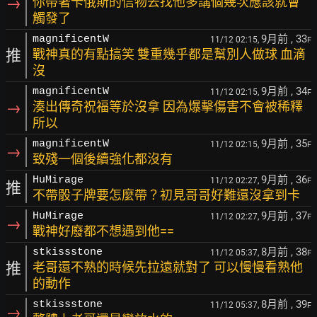
→
你帶著卡俄斯的信物去找他多講個幾次應該就會
觸發了
9月前
, 33
magnificentW
11/12 02:15,
F
推
戰神真的有點搞笑 雙重幾乎都是幫別人做球 血滴
沒
9月前
, 34
magnificentW
11/12 02:15,
F
→
湊出傳奇祝福等於沒拿 因為爆擊傷害不會被稀釋
所以
9月前
, 35
magnificentW
11/12 02:15,
F
→
致殘一個後續強化都沒有
9月前
, 36
HuMirage
11/12 02:27,
F
推
不帶骰子牌要怎麼帶？初見哥哥好難還沒拿到卡
9月前
, 37
HuMirage
11/12 02:27,
F
→
戰神好廢都不想遇到他==
8月前
, 38
stkissstone
11/12 05:37,
F
推
老哥還不熟的時候先拉遠就對了 可以慢慢看熟他
的動作
8月前
, 39
stkissstone
11/12 05:37,
F
→