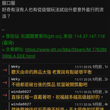
服口服

好奇有沒有人也有從這個玩法試出什麼意外能行的流
派？

※ 發信站: 批踢踢實業坊(ptt.cc), 來自: 114.37.147.118 
(臺灣)

※ 文章網址: 
https://www.ptt.cc/bbs/Steam/M.176286
3906.A.EDE.html
9月前
, 1
Weky
11/11 20:29,
F
→
聽天由命的飾品太強 老實說有點破壞平衡
9月前
, 2
Weky
11/11 20:29,
F
→
不過都是破台後的獎品 就當破關獎勵吧
9月前
, 3
winda6627
11/11 20:32,
F
→
直接石榴一直戴著吧，祝福越多越高級越好的。
9月前
, 4
winda6627
11/11 20:36,
F
然後戰神這代反而偏不好用，不太受傷的話那堆