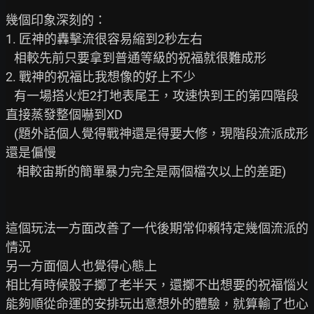
幾個印象深刻的：

1. 匠神的轟擊流很容易縮到2秒左右

   相較先前只要拿到普通等級的祝福就很難成形

2. 戰神的祝福比我想像的好上不少

   有一場搭火炬2打地表尾王，攻速快到王的第四階段
直接蒸發整個嚇到XD

   (題外話個人覺得戰神還是得要大修，現階段流派成形
還是偏慢

    相較宙斯的簡單暴力完全是兩個檔次以上的差距)

這個玩法一方面改善了一代後期常仰賴特定幾個流派的
情況

另一方面個人也覺得心態上

相比有時候骰子擲了老半天，還擲不出想要的祝福惱火

能夠順從命運的安排玩出意想外的體驗，就算輸了也心