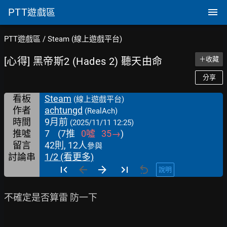
PTT
遊戲區
PTT遊戲區
/
Steam (線上遊戲平台)
[心得] 黑帝斯2 (Hades 2) 聽天由命
＋收藏
分享
看板
Steam
(線上遊戲平台)
作者
achtungd
(RealAch)
時間
9月前
(2025/11/11 12:25)
推噓
7
(
7
推
0
噓
35
→
)
留言
42則, 12人
參與
討論串
1/2 (看更多)
說明
不確定是否算雷 防一下
