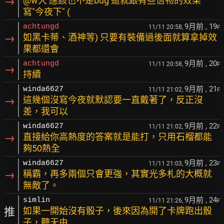
→
@w大 應該也不是bug 這就跟有些信物的效果
寫"今夜下" (
9月前
, 19
achtungd
11/11 20:58,
F
→
如黑卡蒂、酒神等) 只要有裝備過後面就算拿掉效
果都還會
9月前
, 20
achtungd
11/11 20:58,
F
→
持續
9月前
, 21
winda6627
11/11 21:02,
F
→
這幾個沒寫今夜就默認要一直戴著了，反正沒
差，我可以
9月前
, 22
winda6627
11/11 21:02,
F
→
直接給你高熱度的答案就是能打，只用石榴都能
夠50熱全
9月前
, 23
winda6627
11/11 21:03,
F
→
稱霸，再多兩個只會更強，其實光多札的大概就
無敵了。
9月前
, 24
simlin
11/11 21:26,
F
推
如果一開始沒有骰子，後來因為開了卡牌跑出骰
子，聽天由