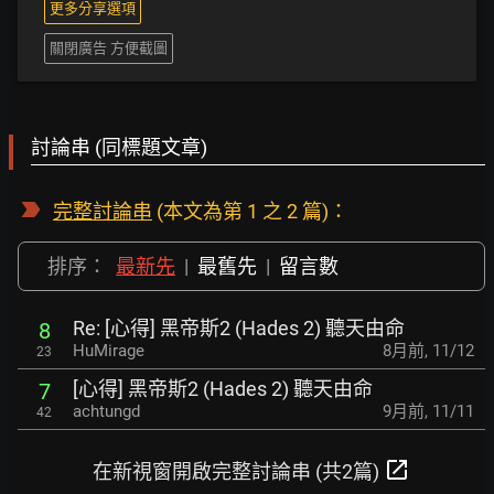
更多分享選項
關閉廣告 方便截圖
討論串 (同標題文章)
完整討論串
(本文為第 1 之 2 篇)：
排序：
最新先
|
最舊先
|
留言數
Re: [心得] 黑帝斯2 (Hades 2) 聽天由命
8
HuMirage
8月前
,
11/12
23
[心得] 黑帝斯2 (Hades 2) 聽天由命
7
achtungd
9月前
,
11/11
42
open_in_new
在新視窗開啟完整討論串 (共2篇)