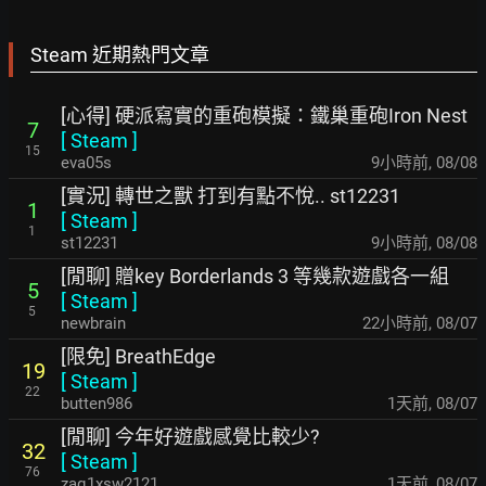
Steam 近期熱門文章
[心得] 硬派寫實的重砲模擬：鐵巢重砲Iron Nest
7
[
Steam
]
15
eva05s
9小時前
,
08/08
[實況] 轉世之獸 打到有點不悅.. st12231
1
[
Steam
]
1
st12231
9小時前
,
08/08
[閒聊] 贈key Borderlands 3 等幾款遊戲各一組
5
[
Steam
]
5
newbrain
22小時前
,
08/07
[限免] BreathEdge
19
[
Steam
]
22
butten986
1天前
,
08/07
[閒聊] 今年好遊戲感覺比較少?
32
[
Steam
]
76
zaq1xsw2121
1天前
,
08/07