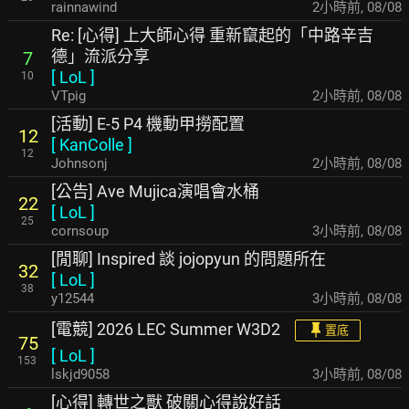
rainnawind
2小時前
,
08/08
Re: [心得] 上大師心得 重新竄起的「中路辛吉
德」流派分享
7
[
LoL
]
10
VTpig
2小時前
,
08/08
[活動] E-5 P4 機動甲撈配置
12
[
KanColle
]
12
Johnsonj
2小時前
,
08/08
[公告] Ave Mujica演唱會水桶
22
[
LoL
]
25
cornsoup
3小時前
,
08/08
[閒聊] Inspired 談 jojopyun 的問題所在
32
[
LoL
]
38
y12544
3小時前
,
08/08
[電競] 2026 LEC Summer W3D2
置底
75
[
LoL
]
153
lskjd9058
3小時前
,
08/08
[心得] 轉世之獸 破關心得說好話