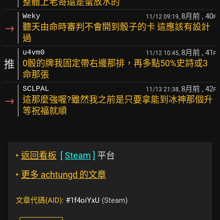
整體上老哥還是蠻放水的
8月前
, 40
Weky
11/12 09:19,
F
→
聽天由命時審判不會開到骰子的卡 這應該有設計
過
8月前
, 41
u4vm0
11/12 10:45,
F
推
0骰的牌我固定帶右邊那排，再多點50%史詩或3
命那張
8月前
, 42
SCLPAL
11/13 21:38,
F
→
這那麼強喔?雖然我之前是只要拿能到冰神那個升
等祝福就順
‣
返回看板
[
Steam
]
平台
‣
更多 achtungd 的文章
文章代碼(AID):
#1f4oiYxU
(Steam)