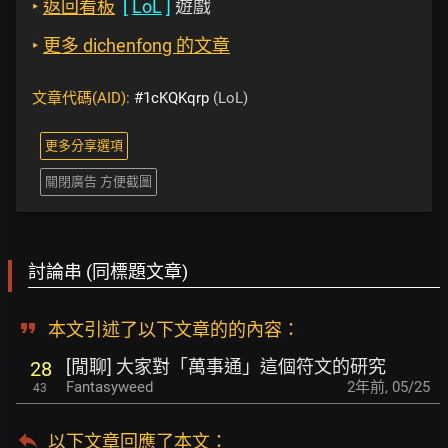
‣
返回看板
[
LoL
]
遊戲
‣
更多 dichenfong 的文章
文章代碼(AID):
#1cKQKqrp
(LoL)
更多分享選項
關閉廣告 方便截圖
討論串 (同標題文章)
本文引述了以下文章的的內容：
[閒聊] 大家對「萬事通」這個符文的研究
28
Fantasyweed
2年前
,
05/25
43
以下文章回應了本文
：