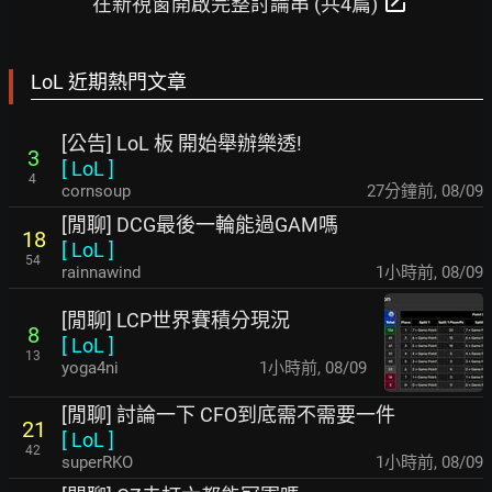
open_in_new
在新視窗開啟完整討論串 (共4篇)
LoL 近期熱門文章
[公告] LoL 板 開始舉辦樂透!
3
[
LoL
]
4
cornsoup
27分鐘前
,
08/09
[閒聊] DCG最後一輪能過GAM嗎
18
[
LoL
]
54
rainnawind
1小時前
,
08/09
[閒聊] LCP世界賽積分現況
8
[
LoL
]
13
yoga4ni
1小時前
,
08/09
[閒聊] 討論一下 CFO到底需不需要一件
21
[
LoL
]
42
superRKO
1小時前
,
08/09