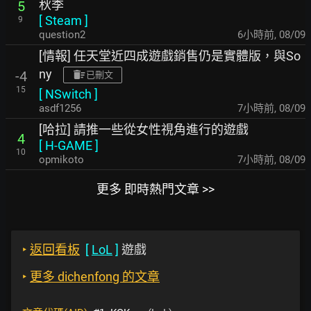
秋季
5
[
Steam
]
9
question2
6小時前
,
08/09
[情報] 任天堂近四成遊戲銷售仍是實體版，與So
ny
-4
已刪文
15
[
NSwitch
]
asdf1256
7小時前
,
08/09
[哈拉] 請推一些從女性視角進行的遊戲
4
[
H-GAME
]
10
opmikoto
7小時前
,
08/09
更多 即時熱門文章 >>
‣
返回看板
[
LoL
]
遊戲
‣
更多 dichenfong 的文章