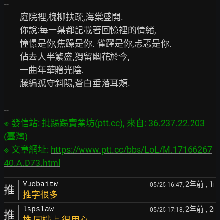
--

        庭院裡,槐柳扶疏,海棠盛開.

        你說:每一葉都記載著回憶裡的情緒,

        憧憬是你,焦躁是你. 雀躍是你,忐忑是你.

        佔去大半繁盛,獨留幽花於今,

        一曲年華贈光陰.

        藤編孤守斜陽,蒼白垂落耳頰.

※ 發信站: 批踢踢實業坊(ptt.cc), 來自: 36.237.22.203 
(臺灣)

※ 文章網址: 
https://www.ptt.cc/bbs/LoL/M.17166267
40.A.D73.html
2年前
, 1
Yuebaitw
05/25 16:47,
F
推
推字很多
2年前
, 2
lspslaw
05/25 17:18,
F
推
推 同樓上 很用心