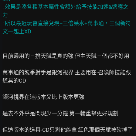
: 效果是湊各種基本屬性會額外給予技能加速&適應之
力

: 所以最近玩會直接兌現+三倍藥水+萬事通，三個新符
目前通用的三排天賦是真的強 但主天賦三個都不好用

萬事通的競爭對手是銀河視界 主要用在-召喚師技能跟
道具的CD

銀河視界在這版本又比上版本更強

過去不外乎是閃現少一分鐘 第一輪重擊更好規劃

但這版本的道具-CD只剩他能拿 紅色那個天賦被砍掉了
