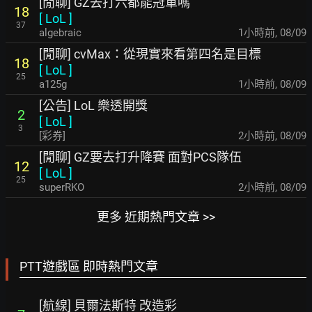
[閒聊] GZ去打六都能冠軍嗎
18
[
LoL
]
37
algebraic
1小時前
,
08/09
[閒聊] cvMax：從現實來看第四名是目標
18
[
LoL
]
25
a125g
1小時前
,
08/09
[公告] LoL 樂透開獎
2
[
LoL
]
3
[彩券]
2小時前
,
08/09
[閒聊] GZ要去打升降賽 面對PCS隊伍
12
[
LoL
]
25
superRKO
2小時前
,
08/09
更多 近期熱門文章 >>
PTT遊戲區 即時熱門文章
[航線] 貝爾法斯特 改造彩