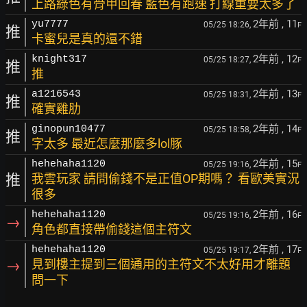
上路綠色有骨甲回春 藍色有跑速 打線重要太多了
2年前
, 11
yu7777
05/25 18:26,
F
推
卡蜜兒是真的還不錯
2年前
, 12
knight317
05/25 18:27,
F
推
推
2年前
, 13
a1216543
05/25 18:31,
F
推
確實雞肋
2年前
, 14
ginopun10477
05/25 18:58,
F
推
字太多 最近怎麼那麼多lol豚
2年前
, 15
hehehaha1120
05/25 19:16,
F
推
我雲玩家 請問偷錢不是正值OP期嗎？ 看歐美實況
很多
2年前
, 16
hehehaha1120
05/25 19:16,
F
→
角色都直接帶偷錢這個主符文
2年前
, 17
hehehaha1120
05/25 19:17,
F
→
見到樓主提到三個通用的主符文不太好用才離題
問一下