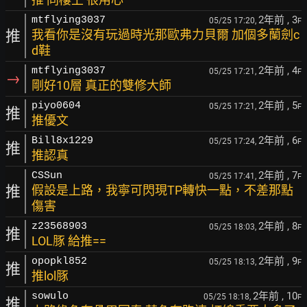
2年前
, 3
mtflying3037
05/25 17:20,
F
推
我看你是沒有玩過時光那歐弗力貝爾 加個多蘭劍c
d鞋
2年前
, 4
mtflying3037
05/25 17:21,
F
→
剛好10層 真正的雙修大師
2年前
, 5
piyo0604
05/25 17:21,
F
推
推優文
2年前
, 6
Bill8x1229
05/25 17:24,
F
推
推認真
2年前
, 7
CSSun
05/25 17:41,
F
推
假設是上路，我寧可閃現TP轉快一點，不差那點
傷害
2年前
, 8
z23568903
05/25 18:03,
F
推
LOL豚 給推==
2年前
, 9
opopkl852
05/25 18:13,
F
推
推lol豚
2年前
, 10
sowulo
05/25 18:18,
F
推