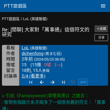
PTT
遊戲區
PTT遊戲區
/
LoL (英雄聯盟)
Re: [閒聊] 大家對「萬事通」這個符文的
＋收藏
研究
分享
看板
LoL
(英雄聯盟)
作者
dichenfong
(希まむ菈)
時間
2年前
(2024/05/25 08:45)
推噓
15
(
15
推
0
噓
3
→
)
留言
18則, 15人
參與
討論串
2/4 (看更多)
說明
: 發現有個啟示系天賦多了一個很有趣的符文：「萬事
通」
