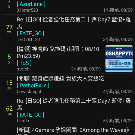
7
[
AzurLane
]
8
XHstar523
1小時前
,
08/09
Re: [日GO] 從者強化任務第二十彈 Day7:藍傻+羅
馬
77
[
FATE_GO
]
77
TED781120
3小時前
,
08/09
[情報] 神魔節 兌換碼 (期限：08/10
Pm23:59)
5
[
ToS
]
5
stefchi
3小時前
,
08/09
[閒聊] 藏身處賺賺錢-貴族大人賞飯吃
18
[
PathofExile
]
33
howisknight
4小時前
,
08/09
Re: [日GO] 從者強化任務第二十彈 Day7:藍傻+羅
馬
62
[
FATE_GO
]
106
LeafLu
5小時前
,
08/09
[新聞] 4Gamers 孕婦闖關《Among the Waves》