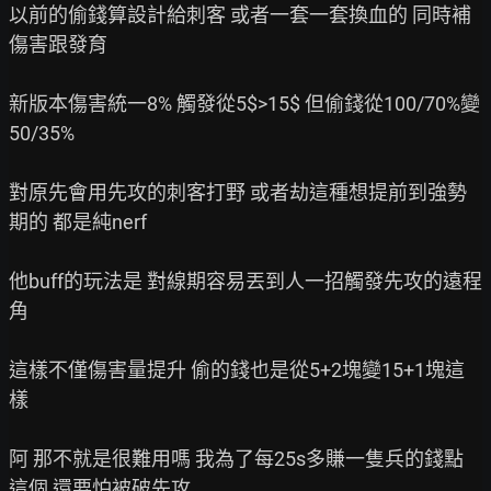
以前的偷錢算設計給刺客 或者一套一套換血的 同時補
傷害跟發育

新版本傷害統一8% 觸發從5$>15$ 但偷錢從100/70%變
50/35%

對原先會用先攻的刺客打野 或者劫這種想提前到強勢
期的 都是純nerf

他buff的玩法是 對線期容易丟到人一招觸發先攻的遠程
角

這樣不僅傷害量提升 偷的錢也是從5+2塊變15+1塊這
樣

阿 那不就是很難用嗎 我為了每25s多賺一隻兵的錢點
這個 還要怕被破先攻
