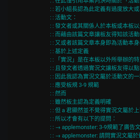
: : 在此僅引用本案判決時關於「活動
: : 若小組長認為此定義有過度放大
: : 活動文：

: : 發文者或其關係人於本板或本板
: : 而藉由該篇文章讓板友得知該活
: : 又或者該篇文章本身即為活動本
: : 基於上述定義

: : 「實況」是在本板以外所舉辦的特
: : 且發文者透過實況文讓板友得
: : 因此我認為實況文屬於活動文的一
: : 應受板規 3-9 規範

: : 然而

: : 雖然板主認為定義明確

: : 但 a 君顯然並不覺得實況文屬於
: : 所以才會有以下的提問：

: : → applemonster: 3-9規範了廣告
: : → applemonster: 請問實況文屬於這邊哪