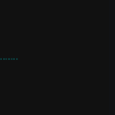
=======
