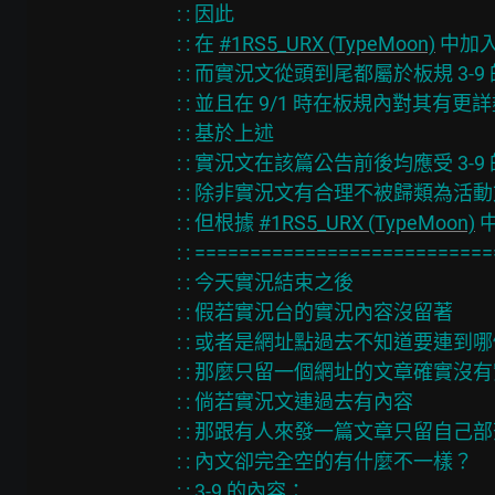
: : 因此

: : 在 
#1RS5_URX (TypeMoon)
 中加
: : 而實況文從頭到尾都屬於板規 3-9
: : 並且在 9/1 時在板規內對其有更
: : 基於上述

: : 實況文在該篇公告前後均應受 3-9 
: : 除非實況文有合理不被歸類為活動
: : 但根據 
#1RS5_URX (TypeMoon)
 
: : ==========================
: : 今天實況結束之後

: : 假若實況台的實況內容沒留著

: : 或者是網址點過去不知道要連到哪
: : 那麼只留一個網址的文章確實沒有
: : 倘若實況文連過去有內容

: : 那跟有人來發一篇文章只留自己部
: : 內文卻完全空的有什麼不一樣？

: : 3-9 的內容：
