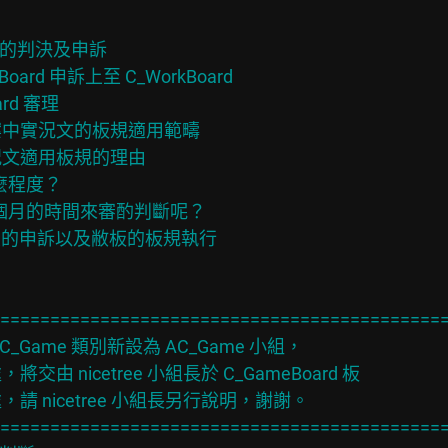
 板的判決及申訴

oard 申訴上至 C_WorkBoard

d 審理

認該案中實況文的板規適用範疇

釋實況文適用板規的理由

程度？

個月的時間來審酌判斷呢？

r 板友的申訴以及敝板的板規執行

==============================================
 AC_Game 類別新設為 AC_Game 小組，

由 nicetree 小組長於 C_GameBoard 板

請 nicetree 小組長另行說明，謝謝。

==============================================