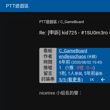
PTT
遊戲區
PTT遊戲區
/
C_GameBoard
Re: [申訴] kid725 - #1SU0m3ro
看板
C_GameBoard
作者
endlesschaos
(米糕)
時間
6年前
(2020/08/02 15:43)
推噓
1
(
1
推
0
噓
0
→
)
留言
1則, 1人
, 5年前
參與
最新
討論串
5/5 (看更多)
nicetree 小組長鈞鑒：
