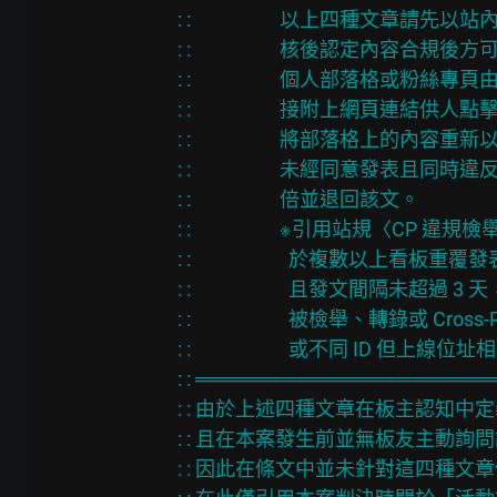
: :                    以上
: :                    核後認定內容合規
: :                    個人
: :                    接附
: :                    將部落
: :                    未經同意發表
: :                    倍並退回該文。

: :                    ※引用站規〈CP 違規
: :                      於複
: :                      且發文間隔未超
: :                      被檢舉、轉
: :                      或不同 I
: : ════════════════════
: : 由於上述四種文章在板主認知中定
: : 且在本案發生前並無板友主動詢
: : 因此在條文中並未針對這四種文