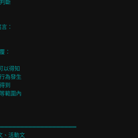
出判斷

銘言：

覆：

可以得知

行為發生

得到

等範圍內

════════════════════

、問卷文、活動文
