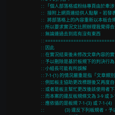
: : 「個人部落格或粉絲專頁由於牽
: :   接附上網頁連結供人點擊。若
: :   將部落格上的內容重新以本板
: : 所以要求實況文比照辦理我覺得合
: : 無論連過去到底有沒有東西

: : ==========================
: : 因此

: : 在實況結束後未修改文章內容的實況文
: : 予以刪除是基於板規下的判決行為

: : 小組長可能有所誤解

: : 7-1-(1) 的情況嚴重是指「文章
: : 例如板主協助更改標題後又再度自
: : 或者是板主幫忙更改後該使用者
: : 而本案的違反板規條文為 3-9 或 3-1
: : 應依循的是板規 7-1-(3) 或 7-1-(4)

: :                    (3)