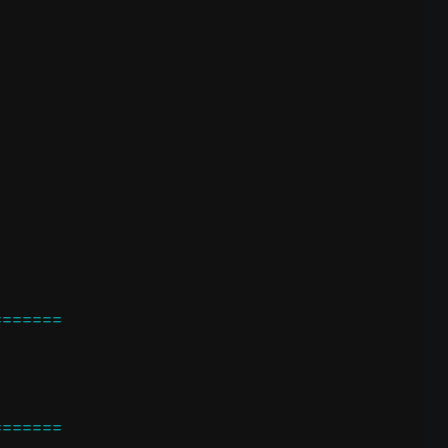
======

======
