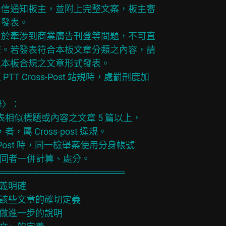
四種文章請先以站內信通知板主，並附上完整文案，板主審

後方可發表。

部落格或粉絲專頁由於牽涉到商業廣告刊登等問題，不可直

上網頁連結供人點擊。若發表符合本板文章分類之內容，請

格上的內容重新以本板合規之文章形式發表。

且同時違反 PTT Cross-Post 站規時，處罰刑度加

檢舉〉：

數以上看板重覆發表相似標題或內容之文章 5 篇以上，

過 3 天，者，屬 Cross-post 違規。

錄或 Cross-Post 時，同一檢舉案使用分身帳號

D 但上線位址相同者一併計算、處分。

════════════════════

義明確

問該些文章的確切定義

章做進一步的說明
