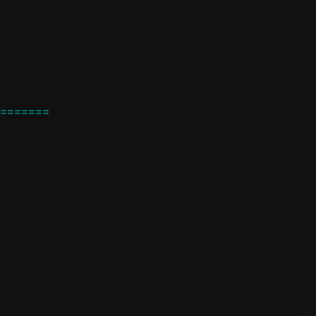
=======
