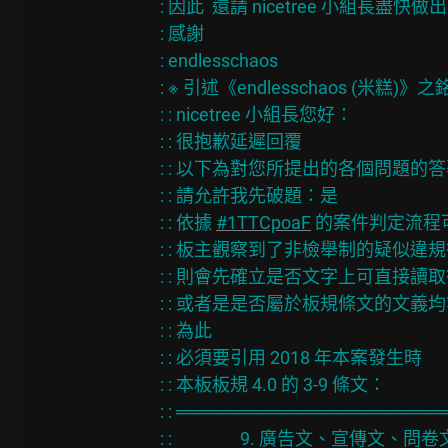
: 因此  還請 nicetree 小組長盡快做
: 感謝

: endlesschaos

: ※ 引述《endlesschaos (米糕)》之
: : nicetree 小組長您好：

: : 很抱歉延遲回覆

: : 以下為對您所提出的各個問題的答
: : 請允許我先破題：是

: : 依據 
#1TTCpoaF
 的案件判定流程
: : 板主觀察到了非檢舉制的疑似違規
: : 則會先確立是否文字上可直接讀取
: : 或者是是否屬於板規條文的文義均
: : 為此

: : 必須要引用 2018 年本案發生時

: : 本板板規 4.0 的 3-9 條文：

: : ════════════════════
: :                 9. 廣告文、宣傳文