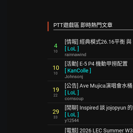
PTT遊戲區 即時熱門文章
[情報] 經典模式26.16平衡 
4
[
LoL
]
10
rainnawind
[活動] E-5 P4 機動甲撈配置
10
[
KanColle
]
10
Johnsonj
[公告] Ave Mujica演唱會水桶
19
[
LoL
]
22
cornsoup
[閒聊] Inspired 談 jojopy
29
[
LoL
]
33
y12544
[電競] 2026 LEC Summer W