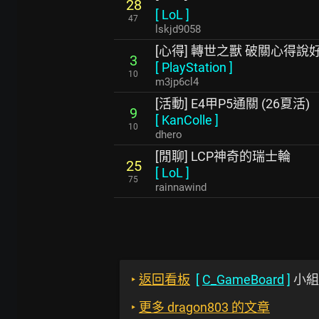
28
[
LoL
]
47
lskjd9058
[心得] 轉世之獸 破關心得說
3
[
PlayStation
]
10
m3jp6cl4
[活動] E4甲P5通關 (26夏活)
9
[
KanColle
]
10
dhero
[閒聊] LCP神奇的瑞士輪
25
[
LoL
]
75
rainnawind
‣
返回看板
[
C_GameBoard
]
小組
‣
更多 dragon803 的文章