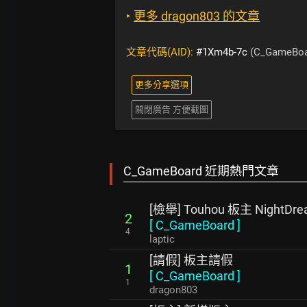
‣
更多 dragon803 的文章
文章代碼(AID):
#1Xm4b-7c
(C_GameBoa
更多分享選項
關閉廣告 方便截圖
C_GameBoard 近期熱門文章
[檢舉] Touhou 板主 NightDr
2
[
C_GameBoard
]
4
laptic
[請假] 板主請假
1
[
C_GameBoard
]
1
dragon803