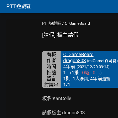
PTT
遊戲區
PTT遊戲區
/
C_GameBoard
[請假] 板主請假
看板
C_GameBoard
作者
dragon803
(miComet真可愛)
時間
4年前
(2021/12/20 09:14)
推噓
1
(
1
推
0
噓
0
→
)
留言
1則, 1人
, 4年前
參與
最新
討論串
1/1
板名:KanColle

請假板主:dragon803
