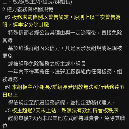
二、板務(板主/小組長/群組長)

2.權力義務與相關規範

  #2 
板務處罰條例以警告論定，原則上以三次警告為
限，經審定免除其職
     特殊情節者經公告其理由與一定流程後，直接免除
其職

     基於維護群組內公信力，凡是因涉及組規或站規被
罷免

     或被組務免除職務之板主或小組長

     一年內不得再擔任卡漫夢工廠群組內任何板務、組
務職務。

  #4 
本組板主/小組長/群組長若因故無法執行勤務達五
日以上
     得依規定至所屬組務請假，並指定勤務代理人。

  #5 
板主超過7天未上站，致無法有效維持看板秩序
     經檢舉後7天內未以其他方式維持職責者，免除其職
位
