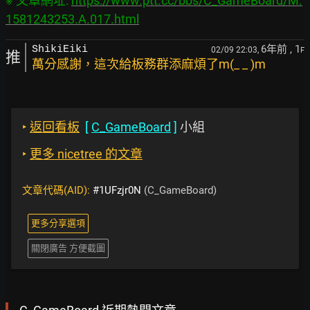
※ 文章網址: 
https://www.ptt.cc/bbs/C_GameBoard/M.
1581243253.A.017.html
6年前
, 1
ShikiEiki
02/09 22:03,
F
推
萬分感謝，這次給板務群添麻煩了m(_ _ )m
‣
返回看板
[
C_GameBoard
]
小組
‣
更多 nicetree 的文章
文章代碼(AID):
#1UFzjr0N
(C_GameBoard)
更多分享選項
關閉廣告 方便截圖