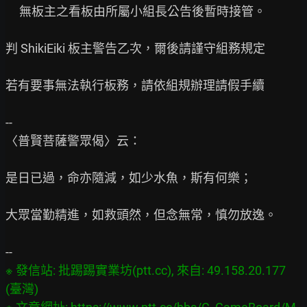
     無板主之看板由所屬小組長公告後暫時接管。

判 ShikiEiki 板主警告乙次，爾後請謹守組務規定

若有要事無法執行板務，請依組規辦理請假手續

--

〈普賢菩薩警眾偈〉云：

是日已過，命亦隨減，如少水魚，斯有何樂；

大眾當勤精進，如救頭然，但念無常，慎勿放逸。

※ 發信站: 批踢踢實業坊(ptt.cc), 來自: 49.158.20.177 
(臺灣)
