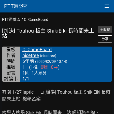
PTT
遊戲區
PTT遊戲區
/
C_GameBoard
[判決] Touhou 板主 ShikiEiki 長時間未上
＋收藏
站
分享
看板
C_GameBoard
作者
nicetree
(nicetree)
時間
6年前
(2020/02/09 10:14)
推噓
1
(
1
推
0
噓
0
→
)
留言
1則, 1人
參與
討論串
1/1
有關 1/27 laptic       □ [檢舉] Touhou 板主 ShikiEiki 長時
間未上站  檢舉乙案

檢舉人檢舉 ShikiEiki 長時間未上站 經組務查詢，
