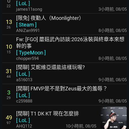
0
[
LoL
]
22
james11song
3小時前
,
08/05
[限免] 夜勤人（Moonlighter）
13
[
Steam
]
26
ANiZan9991
8小時前
,
08/05
Fw: [FGO] 蘑菇武內訪談:2026泳裝與終章本來想
幹的事
10
[
TypeMoon
]
15
chopper594
8小時前
,
08/05
[閒聊] 艾妮維亞還能這樣玩喔?
31
[
LoL
]
44
a516013
9小時前
,
08/05
[閒聊] FMVP是不是對Zeus最大的羞辱？
3
[
LoL
]
29
c259888
9小時前
,
08/05
[閒聊] T1 DK KT 現在怎麼排
49
[
LoL
]
97
AHQ112
10小時前
,
08/05