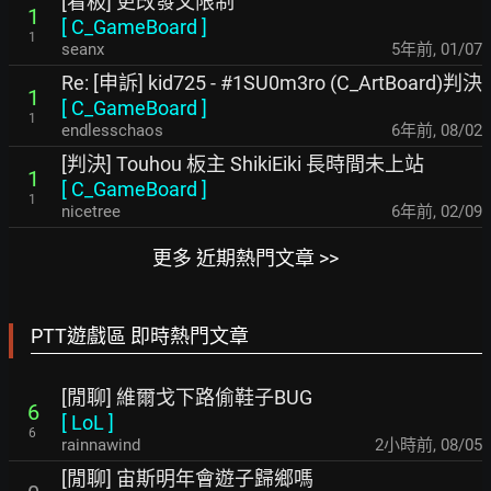
[看板] 更改發文限制
1
[
C_GameBoard
]
1
seanx
5年前
,
01/07
Re: [申訴] kid725 - #1SU0m3ro (C_ArtBoard)判決
1
[
C_GameBoard
]
1
endlesschaos
6年前
,
08/02
[判決] Touhou 板主 ShikiEiki 長時間未上站
1
[
C_GameBoard
]
1
nicetree
6年前
,
02/09
更多 近期熱門文章 >>
PTT遊戲區 即時熱門文章
[閒聊] 維爾戈下路偷鞋子BUG
6
[
LoL
]
6
rainnawind
2小時前
,
08/05
[閒聊] 宙斯明年會遊子歸鄉嗎