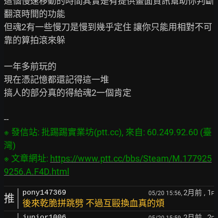
這個慢速移動的時間其實是有提供畫面資訊幫助你判斷
翻滾時間的功能

但魂2有一些慢刀是慢到幾乎定住 讓你只能用相對不可
靠的算拍滾來躲

一年多前玩的

現在憑記憶都還記得這一堆

搞人的部分真的得給魂2一個肯定

※ 發信站: 批踢踢實業坊(ptt.cc), 來自: 60.249.92.60 (臺
灣)

※ 文章網址: 
https://www.ptt.cc/bbs/Steam/M.177925
9256.A.F4D.html
2月前
, 1
pony147369
05/20 15:56,
F
推
後來乾脆拼跳劈 不過互毆換血真的煩
2月前
, 2
junior1006