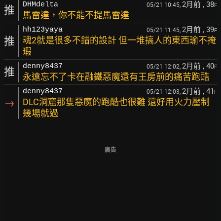
2月前
, 38
DHMdelta
05/21 10:45,
F
推
馬雷達，你不能不提馬雷達
2月前
, 39
hh123yaya
05/21 11:45,
F
推
魂2就是很多不錯的設計 但一堆搞人的東西瑜不掩
瑕
2月前
, 40
denny8437
05/21 12:02,
F
推
永遠忘不了卡在融鐵惡魔還有王房前的痛苦跑酷
2月前
, 41
denny8437
05/21 12:03,
F
→
DLC洞窟那隻惡魔的跑酷也很難 還好用火力壓制
幾場就過
廣告