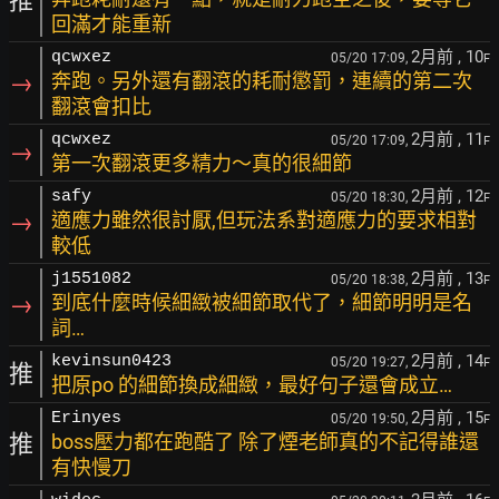
推
回滿才能重新
2月前
, 10
qcwxez
05/20 17:09,
F
→
奔跑。另外還有翻滾的耗耐懲罰，連續的第二次
翻滾會扣比
2月前
, 11
qcwxez
05/20 17:09,
F
→
第一次翻滾更多精力～真的很細節
2月前
, 12
safy
05/20 18:30,
F
→
適應力雖然很討厭,但玩法系對適應力的要求相對
較低
2月前
, 13
j1551082
05/20 18:38,
F
→
到底什麼時候細緻被細節取代了，細節明明是名
詞…
2月前
, 14
kevinsun0423
05/20 19:27,
F
推
把原po 的細節換成細緻，最好句子還會成立…
2月前
, 15
Erinyes
05/20 19:50,
F
推
boss壓力都在跑酷了 除了煙老師真的不記得誰還
有快慢刀