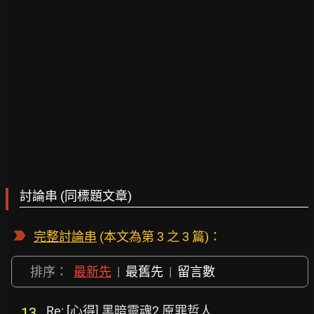
討論串 (同標題文章)
完整討論串
(本文為第 3 之 3 篇)：
排序：
最新先
|
最舊先
|
留言數
Re: [心得] 黑暗靈魂2 原罪哲人
13