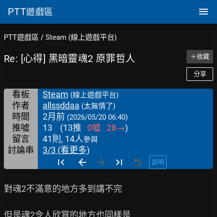
PTT
遊戲區
PTT遊戲區
/
Steam (線上遊戲平台)
Re: [心得] 黑暗靈魂2 原罪哲人
＋收藏
分享
看板
Steam
(線上遊戲平台)
作者
allssddaa
(太無情了)
時間
2月前
(2026/05/20 06:40)
推噓
13
(
13
推
0
噓
28
→
)
留言
41則, 14人
參與
討論串
3/3 (看更多)
說明
對魂2不滿意的地方多到講不完

但是魂2令人欣賞的地方也同樣是
