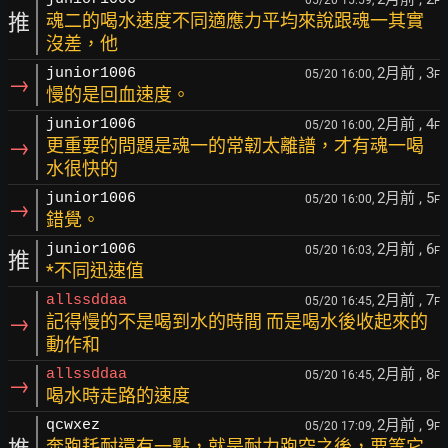
05/20 15:59,
F
推
魂二的喝水速度不同適應力平均來說跟魂一其實
沒差，他
2月前
, 3
junior1006
05/20 16:00,
F
→
慢的是回血速度。
2月前
, 4
junior1006
05/20 16:00,
F
→
更重要的問題是魂一的常韌太離譜，才有魂一喝
水很快的
2月前
, 5
junior1006
05/20 16:00,
F
→
錯覺。
2月前
, 6
junior1006
05/20 16:03,
F
推
*不同迅速值
2月前
, 7
allssddaa
05/20 16:45,
F
→
記得慢的不是喝到水的時間 而是喝水後收起來的
動作和
2月前
, 8
allssddaa
05/20 16:45,
F
→
喝水時走路的速度
2月前
, 9
qcwxez
05/20 17:09,
F
奔跑耗耐還有一點，就是耐力跑空之後，要等它