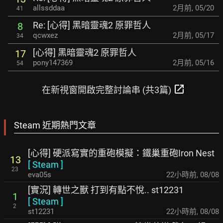
allssddaa
2月前
,
05/20
41
Re: [心得] 黑暗靈魂2 原罪哲人
8
qcwxez
2月前
,
05/17
34
[心得] 黑暗靈魂2 原罪哲人
17
pony147369
2月前
,
05/16
54
open_in_new
在新視窗開啟完整討論串 (共3篇)
Steam 近期熱門文章
[心得] 硬派寫實的重砲模擬：鐵巢重砲Iron Nest
13
[
Steam
]
23
eva05s
22小時前
,
08/08
[實況] 轉世之獸 打到有點不悅.. st12231
1
[
Steam
]
2
st12231
22小時前
,
08/08