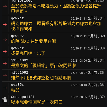
2月前
, 30
junior1006
05/20 20:27,
F
→
至於法系為啥不吃適應力，因為記憶力也會提升
迅速值。
2月前
, 31
qcwxez
05/20 21:11,
F
→
講到適應力，還看過有影片提到高適應力也會加
快操作弩砲
2月前
, 32
qcwxez
05/20 21:11,
F
→
的時間XD 這是要用在哪
2月前
, 33
qcwxez
05/20 21:11,
F
→
或是高迅速，忘了
2月前
, 34
j1551082
05/21 08:06,
F
→
是推文的「很細節」原po沒問題啦
2月前
, 35
j1551082
05/21 08:07,
F
→
雖然不用逗號都空格也有點那個
2月前
, 36
eva05s
05/21 08:18,
F
→
轉品
2月前
, 37
Gestapo1121
05/21 08:55,
F
推
喝水想要快回就是一次兩口