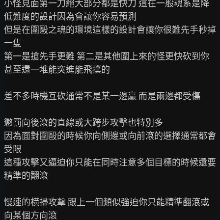
小怪見面第一刀絕大部分都是快刀 這在一般魂系是降
低難度的設計因為會讓你容易預測

但是在圍毆之魂的環境這樣的設計會讓你很難先手秒掉
一隻

第一是搶先手更難 第二是其他圍上來的怪更快砍到你

甚至還一堆能突進能飛撲的

差不多時機互砍通常不是某一邊贏 而是兩邊都受傷

懲罰向後滾的直線或大跨步攻擊也特別多

因為面對圍毆的時候你向側邊或向前滾的選擇通常都會
受限

這種攻擊又逼迫你只能在同時注意多個目標的時候還要
精準的翻滾

慢速的橫掃攻擊 跟上一個類似強迫你只能精準翻滾或
向某個方向滾
