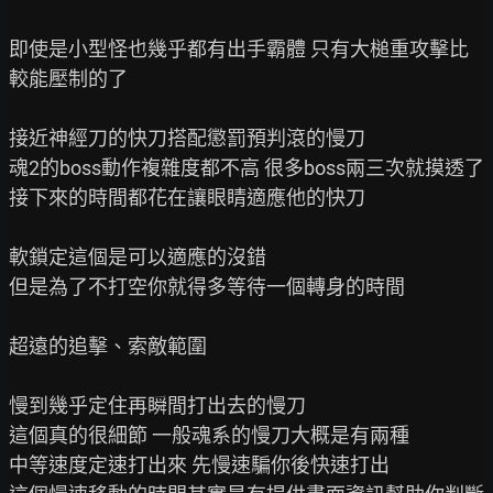
即使是小型怪也幾乎都有出手霸體 只有大槌重攻擊比
較能壓制的了

接近神經刀的快刀搭配懲罰預判滾的慢刀

魂2的boss動作複雜度都不高 很多boss兩三次就摸透了

接下來的時間都花在讓眼睛適應他的快刀

軟鎖定這個是可以適應的沒錯

但是為了不打空你就得多等待一個轉身的時間

超遠的追擊、索敵範圍

慢到幾乎定住再瞬間打出去的慢刀

這個真的很細節 一般魂系的慢刀大概是有兩種

中等速度定速打出來 先慢速騙你後快速打出
