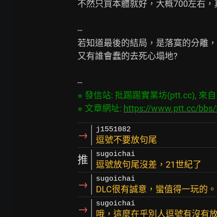
不然只買本體就好，大概700左右，
--

若知道最後的結局，是落寞的分離，

又有誰會蠢的去死心塌地?

※ 發信站: 批踢踢實業坊(ptt.cc), 來自: 1
※ 文章網址: 
https://www.ptt.cc/bb
j1551082
→
逗號不要放句尾
sugoichai
推
逗號放句尾沒差，21世紀了
sugoichai
→
DLC很有誠意，蠻值得一玩的。
sugoichai
→
哦，這麼在乎別人逗號有沒有