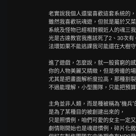
老實說我個人還蠻喜歡這套系統的，

雖然我喜歡玩魂遊，但就是屬於又菜
系統及怪物已經相對親近人的魂三我
光是古達教官我應該死了2、30次有 Q
法環如果不能逃課我可能還在大樹守衛
進了遊戲，怎麼說，就一股貧窮的感
你的人物美麗又精緻，但是旁邊的場
尤其是把畫面解析度拉高，那種割裂
不過能理解，小型團隊，只能把預算砸
主角並非人類，而是種被稱為"機兵"
是為了某種目的被創建出來的，

只是照慣例，咱們可愛的女主一定又
劇情剛開始也是魂遊慣例，碎片化敘