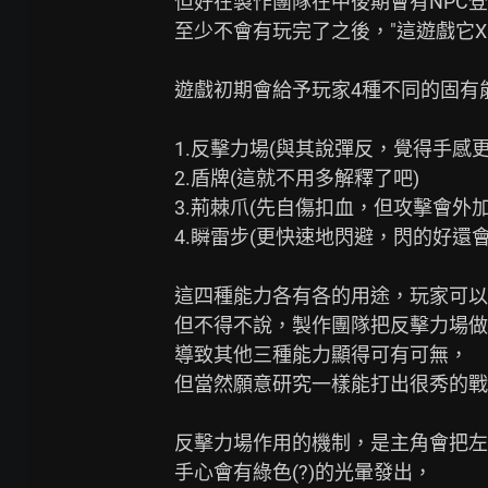
但好在製作團隊在中後期會有NPC登
至少不會有玩完了之後，"這遊戲它X的
遊戲初期會給予玩家4種不同的固有
1.反擊力場(與其說彈反，覺得手感更
2.盾牌(這就不用多解釋了吧)

3.荊棘爪(先自傷扣血，但攻擊會外加
4.瞬雷步(更快速地閃避，閃的好還會
這四種能力各有各的用途，玩家可以
但不得不說，製作團隊把反擊力場做
導致其他三種能力顯得可有可無，

但當然願意研究一樣能打出很秀的戰
反擊力場作用的機制，是主角會把左
手心會有綠色(?)的光暈發出，
