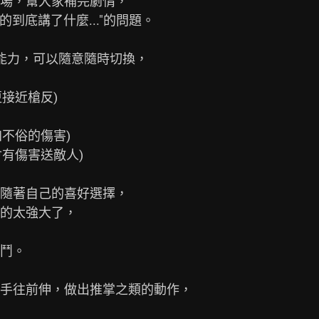
場，幫大家補完劇情，

到底講了什麼..."的問題。

能力，可以隨意隨時切換，

接近槍反)

不俗的傷害)

有傷害送敵人)

隨著自己的喜好選擇，

的太強大了，

鬥。

手往前伸，做出推掌之類的動作，
