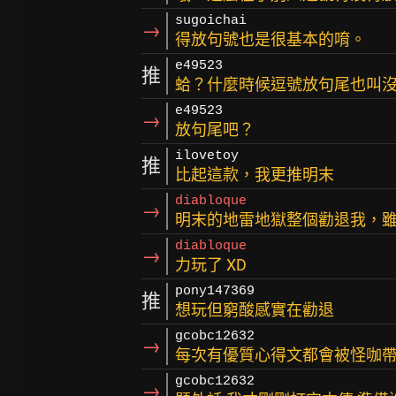
sugoichai
→
得放句號也是很基本的唷。
e49523
推
蛤？什麼時候逗號放句尾也叫
e49523
→
放句尾吧？
ilovetoy
推
比起這款，我更推明末
diabloque
→
明末的地雷地獄整個勸退我，
diabloque
→
力玩了 XD
pony147369
推
想玩但窮酸感實在勸退
gcobc12632
→
每次有優質心得文都會被怪咖
gcobc12632
→