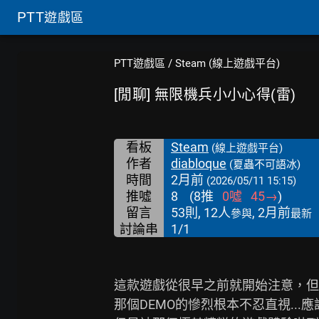
PTT
遊戲區
PTT遊戲區
/
Steam (線上遊戲平台)
[閒聊] 無限機兵小小心得(雷)
看板
Steam
(線上遊戲平台)
作者
diabloque
(夏蟲不可語冰)
時間
2月前
(2026/05/11 15:15)
推噓
8
(
8
推
0
噓
45
→
)
留言
53則, 12人
, 2月前
參與
最新
討論串
1/1
這款遊戲從很早之前就開始注意，但糟
那個DEMO的慘烈根本不忍直視...