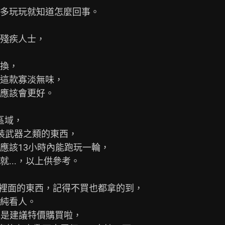
多玩玩就知道怎麼回事。

殘疾人士，

換，

這款寡淡無味，

應該會更好。

域，

裝武器之類的東西，

該13小時內能跑玩一輪，

..，以上供參考。

裡面的東西，記得不買也都拿的到，

純看人。

我是建議特價購買啦，
