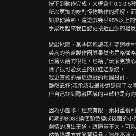
按下到動作完成，大概會有0.3-0.5
所以更加的吃對怪物動作的理解，而
如果你練熟，這遊戲幾乎95%以上的
手感用起來我自認更接近血源的槍反
遊戲地圖，某些區塊讓我有夢迴病村
英高的善意製作團隊果然也是略懂略
但篝火給的很足，也給了玩家更放心
除了很可愛女主的紙娃娃系統，

我更喜歡的是這遊戲的地圖設計，

雖然靠杯(我承認我最後還是開了攻略)
但自己找到隱藏區域的爽感也是有的
因為小團隊，經費有限，素材重複利
前期的BOSS換個顏色變成後面的小
劇情的演出王道，跟體量不大，可能
然後逃課方式簡單粗暴，演都不演，
