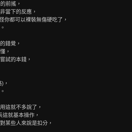
秒的前搖，

非當下的反應，

怪你都可以裸裝無傷硬吃了，

。

的錯覺，

懂，

嘗試的本錢，

，

。

用這就不多說了，

兵這就基本操作，

對某些人來說是扣分，
