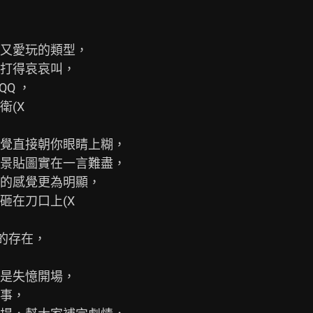
又愛玩的類型，

打得哀哀叫，

Q ，

(X

覺直接朝你眼睛上糊，

景貼圖實在一言難盡，

的感覺更為明顯，

在刀口上(X

的存在，

是失憶開場，

事，
