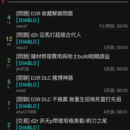
[問題] D2R 收藏解鎖問題
4
[
DIABLO
]
14
vaca1
9小時前
,
08/06
[問題] d2r 亞馬打超級古代人
12
[
DIABLO
]
39
vaca1
3天前
,
08/03
[問題] 鑲材修理費用與術士build相關請益
2
[
DIABLO
]
21
jk472b
3天前
,
08/03
[閒聊] D2R DLC 賭博神器
5
[
DIABLO
]
6
wstd
3天前
,
08/02
[閒聊] D2R DLC 不推薦 無重生招喚死靈打先祖
1
[
DIABLO
]
1
efun77000
4天前
,
08/01
[交易] d2r 非天p幣徵塔格奧套/剃刀之尾
2
[
DIABLO
]