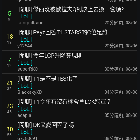
[閒聊] 傑西沒被歐拉夫Q到該上去換一套嗎?
5
[
LoL
]
9
iamgodisme
20分鐘前
,
08/06
[閒聊] Peyz回答T1 STARS的C位是誰
18
[
LoL
]
19
y12544
20分鐘前
,
08/06
[閒聊] 今年LCP升降賽規則
7
[
LoL
]
12
superRKO
31分鐘前
,
08/06
[閒聊] T1是不是TES化了
21
[
LoL
]
32
BlackskyXD
34分鐘前
,
08/06
[閒聊] T1今年有沒有機會拿LCK冠軍？
23
[
LoL
]
45
acapla
36分鐘前
,
08/06
[閒聊] DK又變回區了嗎
30
[
LoL
]
56
qaz80691
38分鐘前
,
08/06