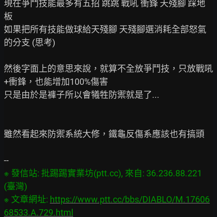
現在爭鬥技能最多有五招 跳跳 戰吼 衝鋒 天殘腳 踩地
板

如果把所有技能做球給天殘腳 天殘腳選消耗全部怒氣
的分支 (思考)

然後字面上的意思來說，就算不全放爭鬥技，只放戰吼
+衝鋒，也能增加100%傷害

只是由於是褲子所以會犧牲防禦就是了...

雖然看起來防禦系統大修，鐵龜反傷系應該也有搞頭

※ 發信站: 批踢踢實業坊(ptt.cc), 來自: 36.236.88.221 
(臺灣)

※ 文章網址: 
https://www.ptt.cc/bbs/DIABLO/M.17606
68533.A.729.html