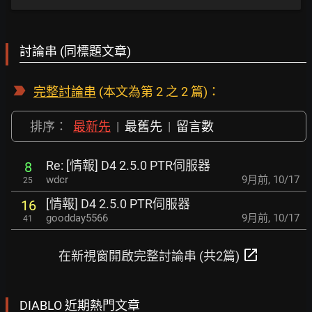
討論串 (同標題文章)
完整討論串
(本文為第 2 之 2 篇)：
排序：
最新先
|
最舊先
|
留言數
Re: [情報] D4 2.5.0 PTR伺服器
8
wdcr
9月前
,
10/17
25
[情報] D4 2.5.0 PTR伺服器
16
goodday5566
9月前
,
10/17
41
open_in_new
在新視窗開啟完整討論串 (共2篇)
DIABLO 近期熱門文章