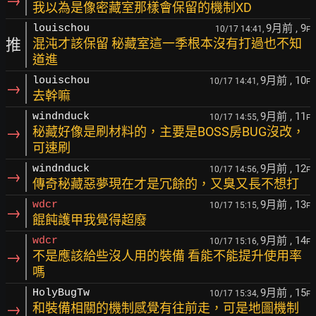
→
我以為是像密藏室那樣會保留的機制XD
9月前
, 9
louischou
10/17 14:41,
F
推
混沌才該保留 秘藏室這一季根本沒有打過也不知
道進
9月前
, 10
louischou
10/17 14:41,
F
→
去幹嘛
9月前
, 11
windnduck
10/17 14:55,
F
→
秘藏好像是刷材料的，主要是BOSS房BUG沒改，
可速刷
9月前
, 12
windnduck
10/17 14:56,
F
→
傳奇秘藏惡夢現在才是冗餘的，又臭又長不想打
9月前
, 13
wdcr
10/17 15:15,
F
→
餛飩護甲我覺得超廢
9月前
, 14
wdcr
10/17 15:16,
F
→
不是應該給些沒人用的裝備 看能不能提升使用率
嗎
9月前
, 15
HolyBugTw
10/17 15:34,
F
→
和裝備相關的機制感覺有往前走，可是地圖機制