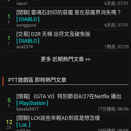
4
vaca1
6天前
,
07/31
[閒聊] 靈魂石封印的惡魔 是在惡魔界消失嗎？
1
[
DIABLO
]
3
songgood
6天前
,
07/31
[交易] D2R 天梯 出符文及破免版
1
[
DIABLO
]
1
aca2374
1周前
,
07/29
更多 近期熱門文章 >>
PTT遊戲區 即時熱門文章
[情報] 《GTA VI》特別節目8/27在Netflix 播出
5
[
PlayStation
]
5
basala5417
17分鐘前
,
08/06
[閒聊] LCK這些年輕AD到底是想怎樣
12
[
LoL
]
23
gakkag
19分鐘前
,
08/06