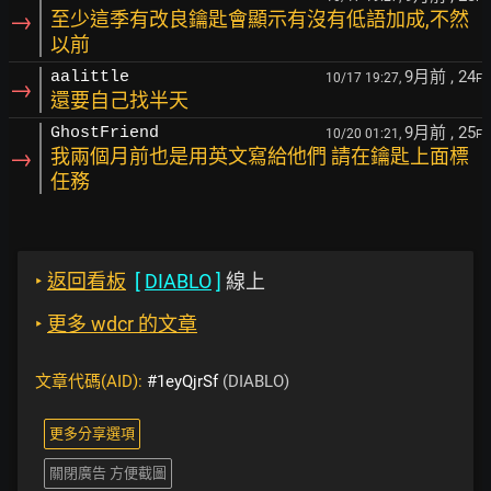
→
至少這季有改良鑰匙會顯示有沒有低語加成,不然
以前
9月前
, 24
aalittle
10/17 19:27,
F
→
還要自己找半天
9月前
, 25
GhostFriend
10/20 01:21,
F
→
我兩個月前也是用英文寫給他們 請在鑰匙上面標
任務
‣
返回看板
[
DIABLO
]
線上
‣
更多 wdcr 的文章
文章代碼(AID):
#1eyQjrSf
(DIABLO)
更多分享選項
關閉廣告 方便截圖