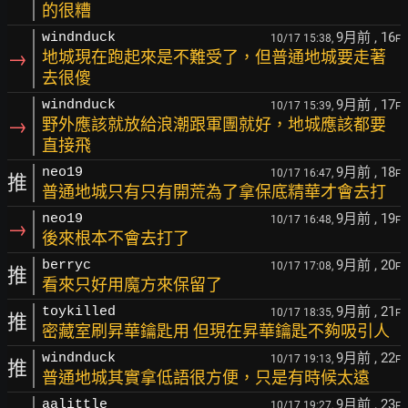
的很糟
9月前
, 16
windnduck
10/17 15:38,
F
→
地城現在跑起來是不難受了，但普通地城要走著
去很傻
9月前
, 17
windnduck
10/17 15:39,
F
→
野外應該就放給浪潮跟軍團就好，地城應該都要
直接飛
9月前
, 18
neo19
10/17 16:47,
F
推
普通地城只有只有開荒為了拿保底精華才會去打
9月前
, 19
neo19
10/17 16:48,
F
→
後來根本不會去打了
9月前
, 20
berryc
10/17 17:08,
F
推
看來只好用魔方來保留了
9月前
, 21
toykilled
10/17 18:35,
F
推
密藏室刷昇華鑰匙用 但現在昇華鑰匙不夠吸引人
9月前
, 22
windnduck
10/17 19:13,
F
推
普通地城其實拿低語很方便，只是有時候太遠
9月前
, 23
aalittle
10/17 19:27,
F