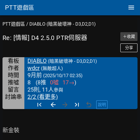
PTT
遊戲區
PTT遊戲區
/
DIABLO (暗黑破壞神 - D3,D2,D1)
Re: [情報] D4 2.5.0 PTR伺服器
＋收藏
分享
看板
DIABLO
(暗黑破壞神 - D3,D2,D1)
作者
wdcr
(無敵超人)
時間
9月前
(2025/10/17 02:35)
推噓
8
(
8
推
0
噓
17
→
)
留言
25則, 11人
參與
討論串
2/2 (看更多)
說明
新金裝
