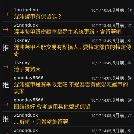
9月前
, 1
louischou
10/17 10:54,
F
→
混沌護甲有保留嗎？
9月前
, 2
windnduck
10/17 13:45,
F
→
混沌裝甲跟密藏室都是主系統更新，會留著吧
9月前
, 3
lkkney
10/17 13:49,
F
推
混沌裝甲不能交易有點搞人...要特定部位的特定傳
奇
9月前
, 4
lkkney
10/17 13:49,
F
→
池子有夠大
9月前
, 5
goodday5566
10/17 14:01,
F
推
混沌護甲是賽季限定吧 不過暴雪有說混沌護甲的
玩家
9月前
, 6
goodday5566
10/17 14:01,
F
→
回饋很好 會考慮用其他型式保留
9月前
, 7
windnduck
10/17 14:05,
F
推
....好吧，只希望能留著
9月前
, 8
windnduck
10/17 14:05,
F