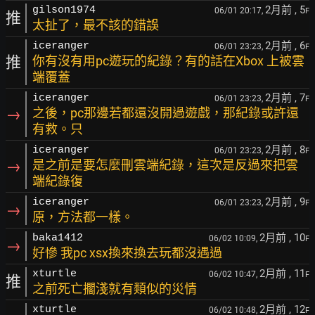
2月前
, 5
gilson1974
06/01 20:17,
F
推
太扯了，最不該的錯誤
2月前
, 6
iceranger
06/01 23:23,
F
推
你有沒有用pc遊玩的紀錄？有的話在Xbox 上被雲
端覆蓋
2月前
, 7
iceranger
06/01 23:23,
F
→
之後，pc那邊若都還沒開過遊戲，那紀錄或許還
有救。只
2月前
, 8
iceranger
06/01 23:23,
F
→
是之前是要怎麼刪雲端紀錄，這次是反過來把雲
端紀錄復
2月前
, 9
iceranger
06/01 23:23,
F
→
原，方法都一樣。
2月前
, 10
baka1412
06/02 10:09,
F
→
好慘 我pc xsx換來換去玩都沒遇過
2月前
, 11
xturtle
06/02 10:47,
F
推
之前死亡擱淺就有類似的災情
2月前
, 12
xturtle
06/02 10:48,
F