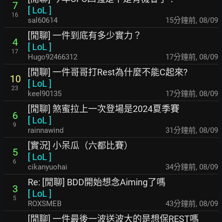
7
[
LoL
]
16
sal60614
15分鐘前
,
08/09
[閒聊] 一件到底有多少實力？
4
[
LoL
]
17
Hugo92466312
17分鐘前
,
08/09
[閒聊] 一件哥哥打Rest為什麼不能C起來?
10
[
LoL
]
23
keel90135
17分鐘前
,
08/09
[閒聊] 煞蜜拉上一次登場是2024夏季賽
6
[
LoL
]
9
rainnawind
31分鐘前
,
08/09
[實況] 小呆瓜（六都比賽）
5
[
LoL
]
6
cikanyuohai
34分鐘前
,
08/09
Re: [閒聊] BDD開始想念Aiming了嗎
3
[
LoL
]
5
ROXSMEB
43分鐘前
,
08/09
[閒聊] 一件最後一波送波大的是想保REST嗎