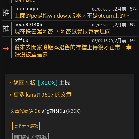
2月前
, 57
iceranger
06/06 06:31,
F
推
上面的pc是指windows版本，不是steam上的。
2月前
, 58
hoos891405
06/07 23:01,
F
推
現在快去罵阿霞 ，阿霞感覺很會看風向
2月前
, 59
off60
06/09 16:29,
F
→
後來去開家機版本選舊的存檔上傳後才正常，幸
好沒被蓋過去
‣
返回看板
[
XBOX
]
主機
‣
更多 karst10607 的文章
文章代碼(AID):
#1g7N6fOu
(XBOX)
更多分享選項
關閉廣告 方便截圖