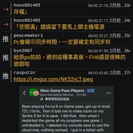
2月前
, 33
hoos891405
06/02 21:16,
F
→
存檔」
2月前
, 34
hoos891405
06/02 21:17,
F
→
「空間滿」錯誤當下要馬上關主機電源
2月前
, 35
peacemaker1
06/02 22:27,
F
推
Pc會顯示同步時間，一定要確定有同步到
2月前
, 36
bye2007
06/03 01:59,
F
推
給原po拍拍，遇到這種事真衰。FH6還是很棒的
遊戲啦
2月前
, 37
rasputin
06/03 02:40,
F
推
https://i.imgur.com/NK52yLT.jpeg