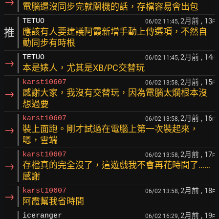
→
電腦還沒同步完就關機的話，存檔容易會出包
2月前
, 13
TETUO
06/02 11:45,
F
推
應該有人要建議阿霞新增手動上傳選項，不然自
動同步有時根
2月前
, 14
TETUO
06/02 11:45,
F
→
本是婊人，尤其是XB/PC交替玩
2月前
, 15
karst10607
06/02 13:58,
F
→
感謝大家，我沒有交替玩，因為電腦太爛根本沒
想過要
2月前
, 16
karst10607
06/02 13:58,
F
→
裝上面跑。剛才試過在電腦上第一次裝起來，
嗯，雲端
2月前
, 17
karst10607
06/02 13:58,
F
→
存檔真的完全沒了，這遊戲我不會再花時間了……
感謝
2月前
, 18
karst10607
06/02 13:58,
F
→
阿霞幫我省時間
2月前
, 19
iceranger
06/02 16:29,
F