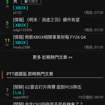
男
3
已刪文
18
[
XBOX
]
pl132
1周前
,
07/30
[情報] 《明末：淵虛之羽》續作有望
5
[
XBOX
]
17
edge123456
1周前
,
07/30
[情報] 微軟XBOX相關事業財報 FY26 Q4
11
[
XBOX
]
22
freaky2586
1周前
,
07/30
更多 近期熱門文章 >>
PTT遊戲區 即時熱門文章
[閒聊] GZ要去打升降賽 面對PCS隊伍
7
[
LoL
]
13
superRKO
15分鐘前
,
08/09
[閒聊] 今年CFO四強是不是有機會了？