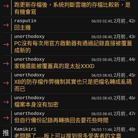
→
跑更新存檔後，系統判斷雲端的存檔比較新，是
有機會寫
2月前
, 42
rasputin
06/03 02:40,
F
→
回主機
2月前
, 43
unorthodoxy
06/03 08:40,
F
→
PC沒有每次用官方啟動器有遇過記錄直接被覆蓋
成新的
2月前
, 44
unorthodoxy
06/03 08:40,
F
→
家機還能被覆蓋真的是太扯XXXD
2月前
, 45
unorthodoxy
06/03 08:43,
F
→
XB的防存檔作弊機制其實也只是把檔名轉成亂碼
而已
2月前
, 46
unorthodoxy
06/03 08:43,
F
→
檔案本身沒有加密
2月前
, 47
unorthodoxy
06/03 08:43,
F
→
但自行備份記錄再轉換回去要花些時間
2月前
, 48
Kamikiri
06/03 11:46,
F
推
老問題了……板上可以搜到很多受害者的文章