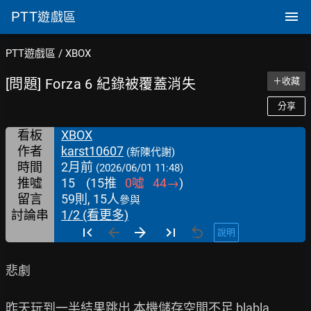
PTT
遊戲區
PTT遊戲區
/
XBOX
[問題] Forza 6 紀錄被覆蓋消失
＋收藏
分享
看板
XBOX
作者
karst10607
(新陳代謝)
時間
2月前
(2026/06/01 11:48)
推噓
15
(
15
推
0
噓
44
→
)
留言
59則, 15人
參與
討論串
1/2 (看更多)
說明
悲劇

昨天玩到一半結果跳出 本機儲存空間不足 blabla
