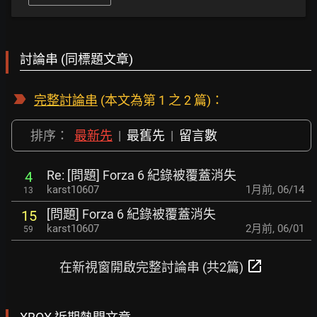
討論串 (同標題文章)
完整討論串
(本文為第 1 之 2 篇)：
排序：
最新先
|
最舊先
|
留言數
Re: [問題] Forza 6 紀錄被覆蓋消失
4
karst10607
1月前
,
06/14
13
[問題] Forza 6 紀錄被覆蓋消失
15
karst10607
2月前
,
06/01
59
open_in_new
在新視窗開啟完整討論串 (共2篇)