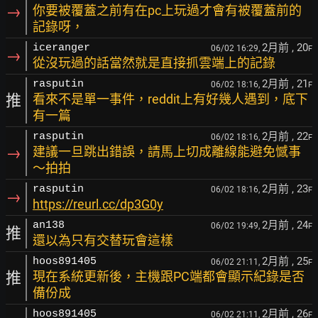
→
你要被覆蓋之前有在pc上玩過才會有被覆蓋前的
記錄呀，
2月前
, 20
iceranger
06/02 16:29,
F
→
從沒玩過的話當然就是直接抓雲端上的記錄
2月前
, 21
rasputin
06/02 18:16,
F
推
看來不是單一事件，reddit上有好幾人遇到，底下
有一篇
2月前
, 22
rasputin
06/02 18:16,
F
→
建議一旦跳出錯誤，請馬上切成離線能避免憾事
～拍拍
2月前
, 23
rasputin
06/02 18:16,
F
→
https://reurl.cc/dp3G0y
2月前
, 24
an138
06/02 19:49,
F
推
還以為只有交替玩會這樣
2月前
, 25
hoos891405
06/02 21:11,
F
推
現在系統更新後，主機跟PC端都會顯示紀錄是否
備份成
2月前
, 26
hoos891405
06/02 21:11,
F