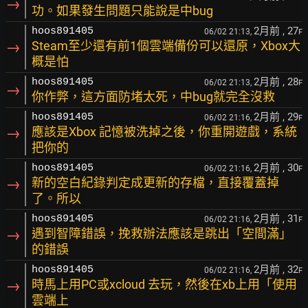
→
功。如果發生問題只能說是中bug
2月前
, 27
hoos891405
06/02 21:13,
F
→
Steam至少還有前1個雲端備份可以還原，Xbox大
概是怕
2月前
, 28
hoos891405
06/02 21:13,
F
→
你作弊，這方面防堵太死，中bug就完全沒救
2月前
, 29
hoos891405
06/02 21:16,
F
→
應該是Xbox 記憶被洗掉之後，你重開遊戲，系統
把你的
2月前
, 30
hoos891405
06/02 21:16,
F
→
新的空白紀錄判定成更新的存檔，直接覆蓋掉
了。所以
2月前
, 31
hoos891405
06/02 21:16,
F
→
遇到智障錯誤，挽救辦法應該是跳出「空間滿」
的錯誤
2月前
, 32
hoos891405
06/02 21:16,
F
→
時馬上用PC或xcloud 去玩，然後在xb上用「使用
雲端上