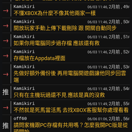
2月前
, 49
Kamikiri
06/03 11:46,
F
→
不懂XBOX為什麼不像其他兩家一樣
2月前
, 50
Kamikiri
06/03 11:46,
F
→
開放玩家手動上傳下載刪除 跟 開關自動同步
2月前
, 51
Kamikiri
06/03 11:46,
F
→
如果你用電腦同步過存檔 應該還有救
2月前
, 52
Kamikiri
06/03 11:46,
F
→
存檔放在Appdata裡面
2月前
, 53
Kamikiri
06/03 11:46,
F
→
先做好額外備份後 再用電腦開遊戲讓他同步回雲
端
2月前
, 54
Kamikiri
06/03 11:48,
F
推
只有在主機玩過還不見 應該是真的沒救
2月前
, 55
Kamikiri
06/03 11:49,
F
→
不然就是死馬當活馬 去找XBOX客服幫你處理看看
2月前
, 56
off60
06/06 01:06,
F
推
請問家機跟PC存檔有共用嗎？怎麼我開PC版是從
頭開始...