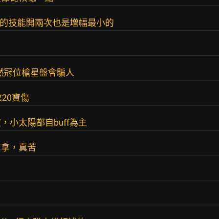
爾納的技能開兩次也是增幅最小的
果然冠位槍星盤會騙人
放20寶傷
小太陽都自buff為主
拿拿，真苦