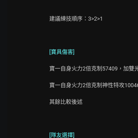
建議練技順序：3>2>1

[寶具傷害]
寶一自身火力2倍克制57409，加雙光兔
寶一自身火力2倍克制神性特攻100467
其餘比較後述

[隊友選擇]