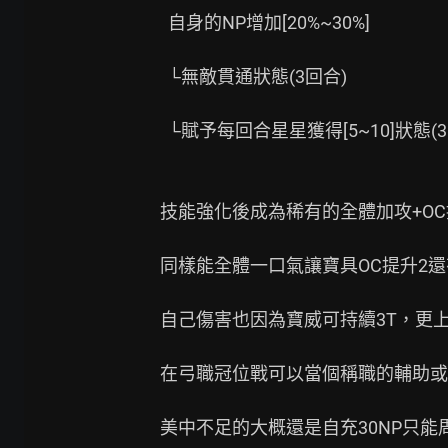
  自身的NP增加[20%~30%]

  └無敵貫通狀態(3回合)

  └賦予每回合星星獲得[5~10]狀態(3回合)

技能強化後成為稀有的全體加攻+OC提
同樣能全體一口氣讓寶具OC提升2還
自己傷害也因為寶威可持續3T，更上
在弓職冠位戰可以當個稱職的輔助或
美中不足的大概還是自充30NP只能周回