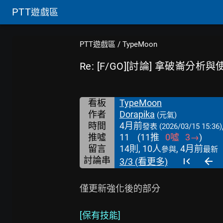
PTT
遊戲區
PTT遊戲區
/
TypeMoon
Re: [F/GO][討論] 拿破崙分析與
看板
TypeMoon
作者
Dorapika
(元氣)
時間
4月前
發表
(2026/03/15 15:36)
推噓
11
(
11
推
0
噓
3
→
)
留言
14則, 10人
, 4月前
參與
最新
討論串
3/3 (看更多)
僅更新強化後的部分

[保有技能]