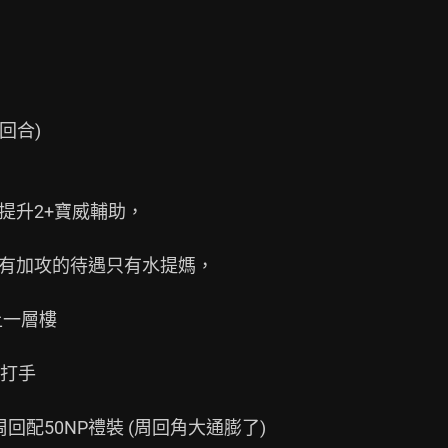
升2+寶威輔助，

有加攻的待遇只有水提媽，

一層樓

打手

配50NP禮裝 (周回角大通膨了)
