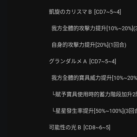
凱旋のカリスマ B  [CD7~5~4]

  我方全體的攻擊力提升[10%~20%](3回合)

  自身的攻擊力提升[20%](1回合)

グランダルメ A  [CD7~5~4]

  我方全體的寶具威力提升[10%~20%](3回合▲)

  └賦予寶具使用時的蓄力階段加升2階段狀態(1次・3回合)▲

  └星星發生率提升[50%~100%](3回合▲)

可能性の光 B  [CD8~6~5]
