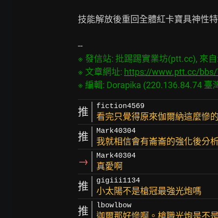
技能解放後重回全體紅卡寶具神性特
※ 發信站: 批踢踢實業坊(ptt.cc), 來自: 2
※ 文章網址: 
https://www.ptt.cc/bb
fiction4569
推
看完只覺得原來伽爾納這麼慘的
Mark40304
推
我就相信會有崙崙的強化後分析
Mark40304
→
真愛啊
gigiii1134
推
小太陽不是槍冠最強光炮嗎
lbowlbow
推
迦爾那好慘啊。槍職光炮是不