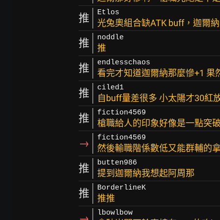
Etlos
推
光兔奧組合缺ATK buff，迦
noddle
推
推
endlesschaos
推
看完才知道迦爾納那麼慘+1 
ciled1
推
自buff量差很多 小太陽才30紅
fiction4569
推
槍職給人的印象好像是一點突破，
fiction4569
→
然後輸職階係數低又能群輔的
butten986
推
提到迦爾納我想起阿周那
BorderlineK
推
推推
lbowlbow
→