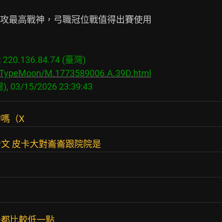
攻最高戰神，弓職冠位戰值得出賽使用

20.136.84.74 (臺灣)

s/TypeMoon/M.1773589006.A.39D.html
嗎（X
文 皮卡大對崙崙跟院院是
是都比較低一點