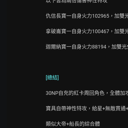
以下皆為兩倍傷害神性特攻

仇信長寶一自身火力102965，加雙光兔
拿破崙寶一自身火力100467，加雙光兔
迦爾納寶一自身火力88194，加雙光兔奧
[總結]
30NP自充的紅卡周回角色，全體加攻20
寶具自帶神性特攻，給星+無敵貫通+
類似大帝+船長的綜合體
