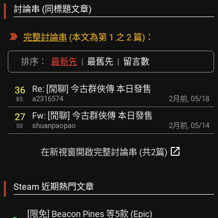
討論串 (同標題文章)
完整討論串
(本文為第 1 之 2 篇)：
排序：
最新先
|
最舊先
|
留言數
Re: [閒聊] 今古群俠傳 本日發售
36
a2316574
2月前
,
05/18
85
Fw: [閒聊] 今古群俠傳 本日發售
27
shuanpaopao
2月前
,
05/14
50
open_in_new
在新視窗開啟完整討論串 (共2篇)
Steam 近期熱門文章
[限免] Beacon Pines 等5款 (Epic)