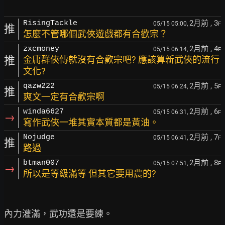
2月前
, 3
RisingTackle
05/15 05:00,
F
推
怎麼不管哪個武俠遊戲都有合歡宗？
2月前
, 4
zxcmoney
05/15 06:14,
F
推
金庸群俠傳就沒有合歡宗吧? 應該算新武俠的流行
文化?
2月前
, 5
qazw222
05/15 06:24,
F
推
爽文一定有合歡宗啊
2月前
, 6
winda6627
05/15 06:31,
F
→
寫作武俠一堆其實本質都是黃油。
2月前
, 7
Nojudge
05/15 06:41,
F
推
路過
2月前
, 8
btman007
05/15 07:51,
F
→
所以是等級滿等 但其它要用農的?
內力灌滿，武功還是要練。
