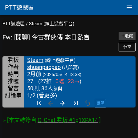
PTT
遊戲區
PTT遊戲區
/
Steam (線上遊戲平台)
Fw: [閒聊] 今古群俠傳 本日發售
＋收藏
分享
看板
Steam
(線上遊戲平台)
作者
shuanpaopao
(八咫鴉)
時間
2月前
(2026/05/14 18:38)
推噓
27
(
27
推
0
噓
23
→
)
留言
50則, 36人
參與
討論串
1/2 (看更多)
說明
※ [本文轉錄自 
C_Chat 看板 #1g1XPA14