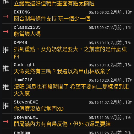
推
立繪我還好但戰鬥畫面有點太簡陋
2月前
, 13
EXIONG
05/15 09:02,
F
→
回合制無條件支持 玩一個少一個
2月前
, 14
class21535
05/15 09:47,
F
→
能當壞人嗎
2月前
, 15
DPP48
05/15 10:10,
F
推
抓到重點，女角奶就是要大，之前畫的是什麼東
西
2月前
, 16
Godright
05/15 10:10,
F
推
天命竟然有三嗎？我還以為甲山林放棄了
2月前
, 17
iam0718
05/15 10:20,
F
推
沒吧 消息也有段時間了 希望不要向二那樣搞到走
火入魔
2月前
, 18
StevenEXE
05/15 11:07,
F
推
你怎麼沒放代掌門XD
2月前
, 19
StevenEXE
05/15 11:08,
F
→
開局滿內力有自帶反傷，但外功還是要練
2月前
, 20
redsgm
05/15 11:26,
F