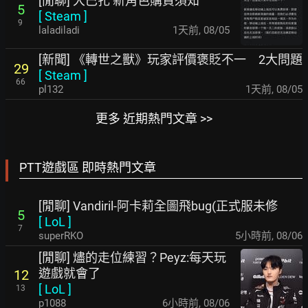
[閒聊] 大巴扎 新角色購買須知
5
[
Steam
]
9
laladiladi
1天前
,
08/05
[新聞] 《轉世之獸》玩家評價褒貶不一 2大問題
29
[
Steam
]
66
pl132
1天前
,
08/05
更多 近期熱門文章 >>
PTT遊戲區 即時熱門文章
[閒聊] Vandiril-阿卡莉全圖飛bug(正式服未修
5
[
LoL
]
7
superRKO
5小時前
,
08/06
[閒聊] 燼的走位練習？Peyz:每天玩
遊戲就會了
12
[
LoL
]
13
p1088
6小時前
,
08/06