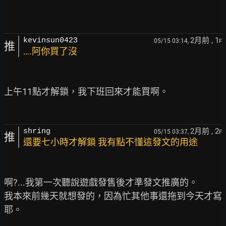
2月前
, 1
kevinsun0423
05/15 03:14,
F
推
….阿你買了沒
上午11點才解鎖，我下班回來才能買啊。

2月前
, 2
shring
05/15 03:37,
F
推
還要七小時才解鎖 我有點不懂這發文的用途
啊?...我第一次聽說遊戲發售後才準發文推廣的。

我本來前幾天就想發的，因為忙其他事還拖到今天才寫
耶。
