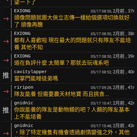
望一下了
2月前
, 37
EXIONG
05/17 08:50,
F
→
頭像問題就跟大俠立志傳一樣給個選項切換就好
了 頭像再醜
2月前
, 38
EXIONG
05/17 08:50,
F
→
都有人喜歡啦 現在最大的問題就只有隊友不能培
養 其他不知
2月前
, 39
EXIONG
05/17 08:50,
F
→
道在負評什麼 太簡單？那就去玩魂系吧
2月前
, 40
cavitylapper
05/17 08:52,
F
推
當掌門能睡徒弟嗎
2月前
, 41
riripon
05/17 09:28,
F
→
隊友能養 但需要農天材地寶 而且挑食...
2月前
, 42
gnidnic
05/17 10:47,
F
推
你說能養的隊友是動物類的吧？人類的隊友基本
上不能培養
2月前
, 43
gnidnic
05/17 10:48,
F
→
，除了特定幾隻有機會透過劇情變強之外，其他