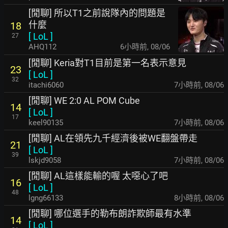
[閒聊] 所以T1之前說隊內的問題是
什麼
18
[
LoL
]
27
AHQ112
6小時前
,
08/06
[閒聊] Keria對T1目前是第一名表示意見
23
[
LoL
]
32
itachi6060
7小時前
,
08/06
[閒聊] WE 2:0 AL POM Cube
14
[
LoL
]
17
keel90135
7小時前
,
08/06
[閒聊] AL在領先九千經濟後被WE翻盤帶走
21
[
LoL
]
39
lskjd9058
7小時前
,
08/06
[閒聊] AL這樣能輸的喔 太噁心了吧
16
[
LoL
]
48
lgng66133
8小時前
,
08/06
[閒聊] 哪位選手的勒布朗詐欺師最有水準
14
[
LoL
]