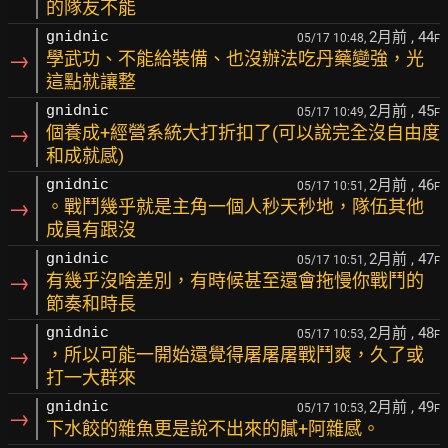
的隊友不能
2月前
, 44
gnidnic
05/17 10:48,
F
→
學武功、不能給裝備、也沒辦法吃丹藥變強，光
這點就讓整
2月前
, 45
gnidnic
05/17 10:49,
F
→
個養成+經營系統大打折扣了(可以說完全沒自由度
和成就感)
2月前
, 46
gnidnic
05/17 10:51,
F
→
。戰鬥幾乎就是主角一個人秒天秒地，隊伍其他
成員有跟沒
2月前
, 47
gnidnic
05/17 10:51,
F
→
有幾乎沒啥差別，有時候甚至還會拖慢你戰鬥的
節奏和時長
2月前
, 48
gnidnic
05/17 10:53,
F
→
，所以可能一開始還覺得屠屠屠戰鬥爽，久了或
打一大群來
2月前
, 49
gnidnic
05/17 10:53,
F
→
下水餃的雜魚更是說不出來的膩+阿雜感。