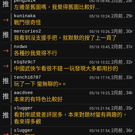
2月前
, 28
peng2014
05/16 08:48,
F
推
左邊是舊圖嗎，我覺得舊圖比較好...
2月前
, 29
kuninaka
05/16 10:24,
F
→
戰鬥很奇怪
2月前
, 30
mercuries2
05/16 10:26,
F
推
我看到沒支援手把，就默默的按了上一頁了
2月前
, 31
nxdwx
05/16 10:45,
F
→
各種抄我覺得不行
2月前
, 32
e1q3z9c7
05/16 13:22,
F
→
中國武俠乍看很不錯 一玩發現大多都用抄的
2月前
, 33
tenchi6707
05/16 17:19,
F
推
玩了一下 蠻無聊的= =
2月前
, 34
aacdsee
05/16 19:25,
F
推
本來的有特色比較好
2月前
, 35
slugger
05/16 21:54,
F
推
看對岸感覺差評居多，本來對題材蠻有興趣的，
看來得多觀
2月前
, 36
slugger
05/16 21:54,
F
→