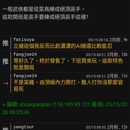
一般武俠都是從菜鳥練成絕頂高手，

這款開局是高手要練成絕頂高手這樣?

2月前
, 9
fatisuya
05/15 08:18,
F
推
立繪這個我反而比起濃濃的AI臉還比較能忍
2月前
, 10
fangjoe24
05/15 08:21,
F
推
等好久了，終於發售了，下班買來玩。這款特色
就是開局
2月前
, 11
fangjoe24
05/15 08:21,
F
→
不是菜雞，由頂級內力開打，敵人打你沒那麼容
易死
※ 編輯: shuanpaopao (118.165.95.121 臺灣), 05/15/20
2月前
, 12
yangtsur
05/15 08:55,
F