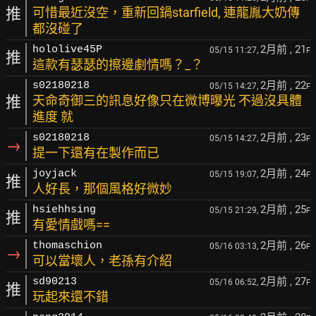
推
可惜最近沒空，重新回鍋starfield, 連龍胤大奶傳
都沒碰了
2月前
, 21
hololive45P
05/15 11:27,
F
推
這款有瑟瑟的擦邊劇情嗎？_？
2月前
, 22
s02180218
05/15 14:27,
F
推
天命奇御三的訊息好像只在微博曝光 不過沒具體
進度 就
2月前
, 23
s02180218
05/15 14:27,
F
→
提一下還有在製作而已
2月前
, 24
joyjack
05/15 19:07,
F
推
人好長，那個風格好微妙
2月前
, 25
hsiehhsing
05/15 21:29,
F
推
有愛情戲嗎==
2月前
, 26
thomaschion
05/16 03:13,
F
→
可以當壞人，老孫有介紹
2月前
, 27
sd90213
05/16 06:52,
F
推
玩起來還不錯