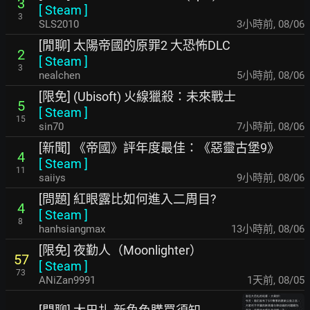
3
[
Steam
]
3
SLS2010
3小時前
,
08/06
[閒聊] 太陽帝國的原罪2 大恐怖DLC
2
[
Steam
]
3
nealchen
5小時前
,
08/06
[限免] (Ubisoft) 火線獵殺：未來戰士
5
[
Steam
]
15
sin70
7小時前
,
08/06
[新聞] 《帝國》評年度最佳：《惡靈古堡9》
4
[
Steam
]
11
saiiys
9小時前
,
08/06
[問題] 紅眼露比如何進入二周目?
4
[
Steam
]
8
hanhsiangmax
13小時前
,
08/06
[限免] 夜勤人（Moonlighter）
57
[
Steam
]
73
ANiZan9991
1天前
,
08/05