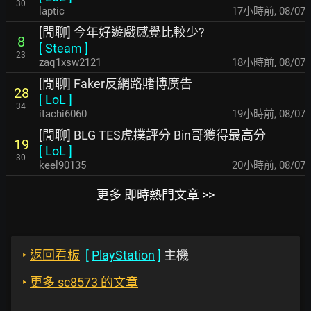
30
laptic
17小時前
,
08/07
[閒聊] 今年好遊戲感覺比較少?
8
[
Steam
]
23
zaq1xsw2121
18小時前
,
08/07
[閒聊] Faker反網路賭博廣告
28
[
LoL
]
34
itachi6060
19小時前
,
08/07
[閒聊] BLG TES虎撲評分 Bin哥獲得最高分
19
[
LoL
]
30
keel90135
20小時前
,
08/07
更多 即時熱門文章 >>
‣
返回看板
[
PlayStation
]
主機
‣
更多 sc8573 的文章