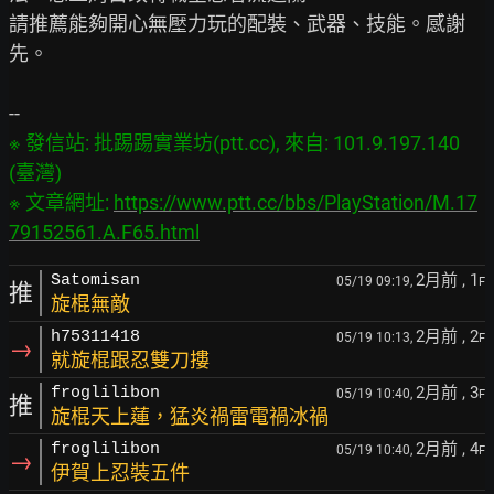
請推薦能夠開心無壓力玩的配裝、武器、技能。感謝
先。

※ 發信站: 批踢踢實業坊(ptt.cc), 來自: 101.9.197.140 
(臺灣)

※ 文章網址: 
https://www.ptt.cc/bbs/PlayStation/M.17
79152561.A.F65.html
2月前
, 1
Satomisan
05/19 09:19,
F
推
旋棍無敵
2月前
, 2
h75311418
05/19 10:13,
F
→
就旋棍跟忍雙刀摟
2月前
, 3
froglilibon
05/19 10:40,
F
推
旋棍天上蓮，猛炎禍雷電禍冰禍
2月前
, 4
froglilibon
05/19 10:40,
F
→
伊賀上忍裝五件