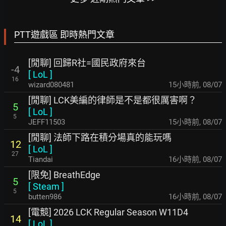
PTT遊戲區 即時熱門文章
[閒聊] 回歸R社=國民政府來台
-4
[
LoL
]
16
wizard080481
15小時前
,
08/07
[閒聊] LCK美編的律師是不是都很厲害啊？
5
[
LoL
]
5
JEFF11503
15小時前
,
08/07
[閒聊] 法師下路在積分場真的能玩嗎
12
[
LoL
]
27
Tiandai
16小時前
,
08/07
[限免] BreathEdge
5
[
Steam
]
5
butten986
16小時前
,
08/07
[電競] 2026 LCK Regular Season W11D4
14
[
LoL
]