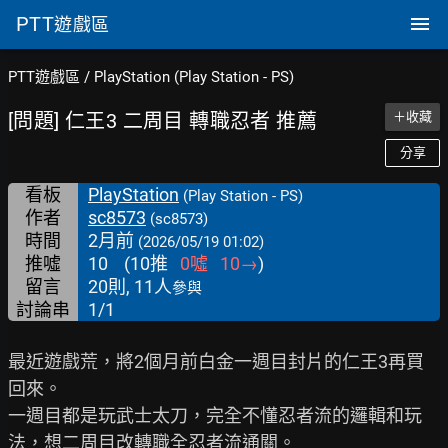
PTT
遊戲區
PTT遊戲區
/
PlayStation (Play Station - PS)
[問題] 仁王3 二周目 轉職忍者 推薦
＋收藏
分享
看板
PlayStation
(Play Station - PS)
作者
sc8573
(sc8573)
時間
2月前
(2026/05/19 01:02)
推噓
10
(
10
推
0
噓
10
→
)
留言
20則, 11人
參與
討論串
1/1
最近遊戲荒，將2個月前白金一週目封片的仁王3再買
回來。

一週目都是玩武士太刀，完全不懂忍者流的邏輯和玩
法，想二周目改轉職全忍者流通關。
