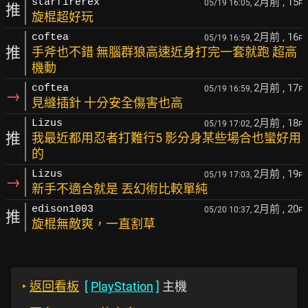
2月前
, 15
starfirerex
05/19 16:05,
F
推
旋棍超好玩
2月前
, 16
coftea
05/19 16:59,
F
推
手斧也不錯 無腦群狼高速近身打完一套就跑 超高
機動
2月前
, 17
coftea
05/19 16:59,
F
→
見縫插針 十分安全傷害也高
2月前
, 18
Lizus
05/19 17:02,
F
推
我最近都用忍者打難行5 影分身某些場合也蠻好用
的
2月前
, 19
Lizus
05/19 17:03,
F
→
新手不適合就是 丟幻術比較單純
2月前
, 20
edison1003
05/20 10:37,
F
推
旋棍無敵爽，一直割草
‣
返回看板
[
PlayStation
]
主機