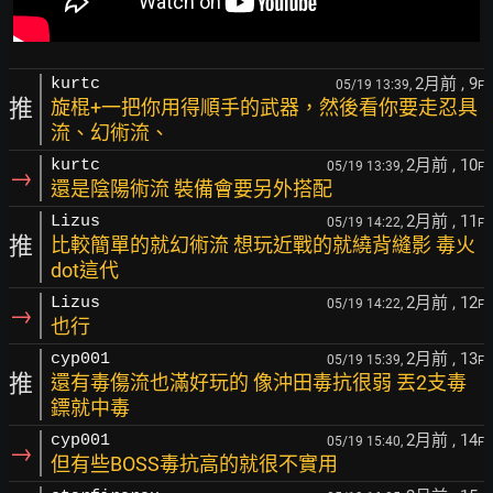
2月前
, 9
kurtc
05/19 13:39,
F
推
旋棍+一把你用得順手的武器，然後看你要走忍具
流、幻術流、
2月前
, 10
kurtc
05/19 13:39,
F
→
還是陰陽術流 裝備會要另外搭配
2月前
, 11
Lizus
05/19 14:22,
F
推
比較簡單的就幻術流 想玩近戰的就繞背縫影 毒火
dot這代
2月前
, 12
Lizus
05/19 14:22,
F
→
也行
2月前
, 13
cyp001
05/19 15:39,
F
推
還有毒傷流也滿好玩的 像沖田毒抗很弱 丟2支毒
鏢就中毒
2月前
, 14
cyp001
05/19 15:40,
F
→
但有些BOSS毒抗高的就很不實用