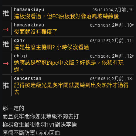
2月前
, 9
hamasakiayu
05/13 10:34,
F
推
這板沒看過，但FC原板我好像落鳳坡練練後
2月前
, 10
hamasakiayu
05/13 10:34,
F
→
後面就沒有難度了
2月前
, 11
q347
05/13 12:57,
F
推
這是甚麼主機啊? 小時候沒看過
2月前
, 12
chigi
05/13 20:40,
F
→
這應該是智冠的pc中文版？好像是，依稀有玩
過。
2月前
, 13
cancerstan
05/15 05:19,
F
推
記得癡迷級光是虎牢關就要練到出炎熱計才過得
去
那一定的

而且虎牢關你如果等級不夠去打

極易發生最後關羽1v1對決李儒

李儒不斷防禦+赤心回血
