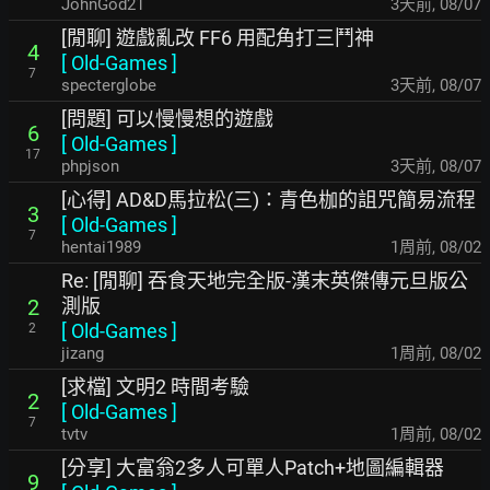
JohnGod21
3天前
,
08/07
[閒聊] 遊戲亂改 FF6 用配角打三鬥神
4
[
Old-Games
]
7
specterglobe
3天前
,
08/07
[問題] 可以慢慢想的遊戲
6
[
Old-Games
]
17
phpjson
3天前
,
08/07
[心得] AD&D馬拉松(三)：青色枷的詛咒簡易流程
3
[
Old-Games
]
7
hentai1989
1周前
,
08/02
Re: [閒聊] 吞食天地完全版-漢末英傑傳元旦版公
測版
2
[
Old-Games
]
2
jizang
1周前
,
08/02
[求檔] 文明2 時間考驗
2
[
Old-Games
]
7
tvtv
1周前
,
08/02
[分享] 大富翁2多人可單人Patch+地圖編輯器
9