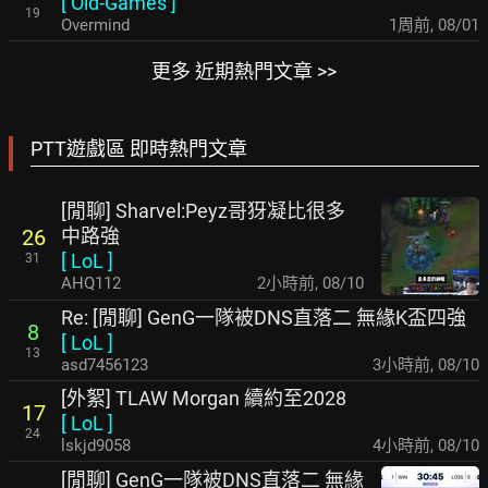
[
Old-Games
]
19
Overmind
1周前
,
08/01
更多 近期熱門文章 >>
PTT遊戲區 即時熱門文章
[閒聊] Sharvel:Peyz哥犽凝比很多
中路強
26
[
LoL
]
31
AHQ112
2小時前
,
08/10
Re: [閒聊] GenG一隊被DNS直落二 無緣K盃四強
8
[
LoL
]
13
asd7456123
3小時前
,
08/10
[外絮] TLAW Morgan 續約至2028
17
[
LoL
]
24
lskjd9058
4小時前
,
08/10
[閒聊] GenG一隊被DNS直落二 無緣