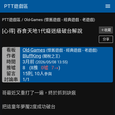
PTT
遊戲區
PTT遊戲區
/
Old-Games (懷舊遊戲 - 經典遊戲 - 老遊戲)
[心得] 吞食天地1代癡迷級破台解說
＋收藏
分享
看板
Old-Games
(懷舊遊戲 - 經典遊戲 - 老遊戲)
作者
BluffKing
(關稅之王)
時間
3月前
(2026/05/08 13:55)
推噓
8
(
8
推
0
噓
7
→
)
留言
15則, 10人
參與
討論串
1/1
哥最近又重打了一遍，終於抓到訣竅

把這童年夢魘2度成功破台
