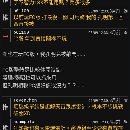
丁奉智力18X不能用嗎？兵多很多
3月前
, 2
p61100
05/09 12:33,
F
推
以前玩FC版 打最後一關 司馬懿 我的 孔明第一回
合直接被
3月前
, 3
p61100
05/09 12:33,
F
→
暗殺 氣到直接關機不玩
剛也在玩FC版，我孔明竟被離間......

FC版整體是比較休閒沒錯

陸遜/張昭也可以抓來用

3月前
, 4
TevenChen
05/09 17:30,
F
推
痴迷級單純是想解天雷跟爆雷計，根本不想挑戰
破關XD
3月前
, 5
adampolo
05/09 17:33,
F
推
狂熱級也有天雷爆雷計。癡迷級至少要有遊戲存