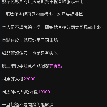
照示範影片的玩法是抓吳軍程普跟張紘來用

...那這個肉眼可見的血很少，容易失誤掛掉

本人是不講武德，從一開始就直接改兩隻司馬懿出來

重點在於：就算你用了司馬懿

細節若沒注意，也是只有失敗

磨血階段要注意不能觸發
完復點
司馬懿大概
22000
司馬師/司馬昭好像
19000
一旦超過不是開策免能解決
