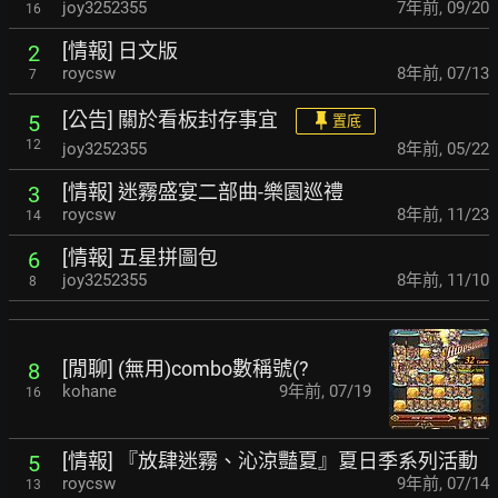
joy3252355
7年前
,
09/20
16
[情報] 日文版
2
roycsw
8年前
,
07/13
7
[公告] 關於看板封存事宜
5
置底
12
joy3252355
8年前
,
05/22
[情報] 迷霧盛宴二部曲-樂園巡禮
3
roycsw
8年前
,
11/23
14
[情報] 五星拼圖包
6
joy3252355
8年前
,
11/10
8
[閒聊] (無用)combo數稱號(?
8
kohane
9年前
,
07/19
16
[情報] 『放肆迷霧、沁涼豔夏』夏日季系列活動
5
roycsw
9年前
,
07/14
13