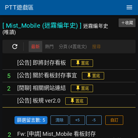
PTT
遊戲區
＋收藏
[ Mist_Mobile (迷霧編年史)
]
迷霧編年史
(唯讀)
最新
熱門
分頁 (4置底文)
搜尋
[公告] 即將封存看板
置底
[公告] 關於看板封存事宜
5
置底
[閒聊] 相關網站連結
2
置底
[公告] 板規 ver2.0
置底
篩選留言數: 5
清除
+5
-5
自訂
Fw: [申請] Mist_Mobile 看板封存
2