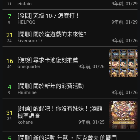
eistain
9年前
,
01/29
11
[發問] 究級 10-7 怎麼打！
7
HELPQQ
9年前
,
01/29
9
[閒聊] 關於這遊戲的未來性?
21
kiversonx17
9年前
,
01/26
34
[健檢] 尋求卡池復刻推薦
16
onequarter
9年前
,
01/26
40
[閒聊] 關於新年的消費活動
4
HiiShrine
9年前
,
01/26
9
[討論] 醒醒吧！你沒有妹妹！(酒館
31
機率調查
35
kohane
9年前
,
01/25
[閒聊] 新的活動 年獸 ‧ 阿克戴夫 的戰鬥
5