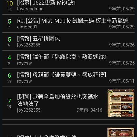
[招募] 0622更新 Mist缺1
10
lovereadman
9年前
,
05/29
13
Re: [公告] Mist_Mobile 試閱未過 板主重新甄選
5
elmocc01
9年前
,
05/29
7
[情報] 五星拼圖包
5
joy3252355
9年前
,
05/26
6
[情報] 端午節『迷霧粽夏、熱浪迷蹤』
4
roycsw
9年前
,
05/25
9
[情報] 母親節【緋黃雙璧、盛放花禮】
6
roycsw
9年前
,
05/11
13
[閒聊] 趁著全島加倍終於也突滿水
7
法地法了
19
joy3252355
9年前
,
04/16