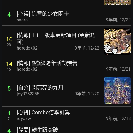
[心得] 追雪的少女關卡
4
ssarc
9年前
,
12/22
9
[情報] 1.1.1 版本更新項目 (更新巧
16
可)
28
horedck02
9年前
,
12/22
[情報] 聖誕&跨年活動預告
14
horedck02
9年前
,
12/21
16
[自介] 閃亮亮的九月
5
joy3252355
9年前
,
12/20
9
[心得] Combo倍率計算
4
roycsw
9年前
,
12/18
7
[發問] 轉生跟突破
4