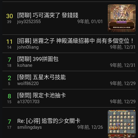
[閒聊] 巧可滿突了 發錢錢
30
joy3252355
9年前
,
01/01
39
[招募] 迷霧之子 神殿滿級招募中 尚有多個空位！
11
john0liang
9年前
,
12/31
14
[閒聊] 399拼圖包
7
kohane
9年前
,
12/31
18
[發問] 五星木弓技能
2
wolf86220
9年前
,
12/29
5
[發問] 限定卡池抽卡
8
a13701703
9年前
,
12/29
15
Re: [心得] 追雪的少女關卡
7
smilingdays
9年前
,
12/26
17