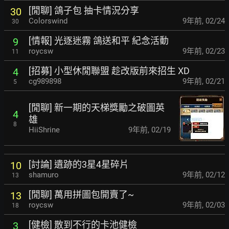
[閒聊] 鴿子包 抽卡情況分享
30
Colorswind
9年前
,
02/24
30
[情報] 光逐迷霧 鴿送和平 紀念活動
9
roycsw
9年前
,
02/23
11
[招募] 小型休閒聯盟 趁改版前來招生 XD
4
cg989898
9年前
,
02/21
5
[閒聊] 新一期的天梯獎勵之破圖英
4
雄
8
HiiShrine
9年前
,
02/19
[討論] 遺跡的3星4星碎片
10
shamuro
9年前
,
02/12
13
[閒聊] 萬用拼圖包開賣了~
13
roycsw
9年前
,
02/03
18
[健檢] 散到不行的卡池健檢
3