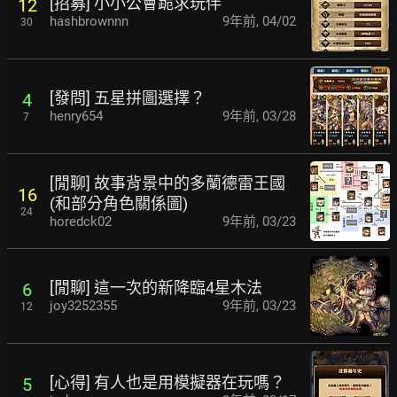
[招募] 小小公會跪求玩伴
12
hashbrownnn
9年前
,
04/02
30
[發問] 五星拼圖選擇？
4
henry654
9年前
,
03/28
7
[閒聊] 故事背景中的多蘭德雷王國
16
(和部分角色關係圖)
24
horedck02
9年前
,
03/23
[閒聊] 這一次的新降臨4星木法
6
joy3252355
9年前
,
03/23
12
[心得] 有人也是用模擬器在玩嗎？
5