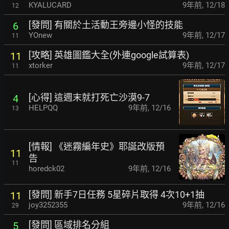
KYALUCARD
9年前
,
12/18
12
[發問] 有關於土活動王旁邊小怪的技能
6
YOnew
9年前
,
12/17
11
[攻略] 英雄圖鑑大全(外連google試算表)
11
xtorker
9年前
,
12/17
11
[心得] 這週末就打死亡沙漠9-7
4
HELPQQ
9年前
,
12/16
13
[情報] 《迷霧編年史》耶誕改版預
11
告
11
horedck02
9年前
,
12/16
[發問] 新手7日任務 5星碎片取得 4次10+1抽
11
joy3252355
9年前
,
12/16
29
[發問] 區域排名分組
5