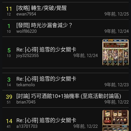
[攻略] 轉生/突破/覺醒
11
ewan7954
9年前
,
12/25
12
[發問] 時光沙漏會減少？
1
wolf86220
9年前
,
12/24
10
Re: [心得] 追雪的少女關卡
5
joy3252355
9年前
,
12/24
13
Re: [心得] 追雪的少女關卡
3
tekamolo
9年前
,
12/23
14
[討論] 巧可酒館10+1抽機率 (至底活動討論區)
39
brian7045
9年前
,
12/22
51
Re: [心得] 追雪的少女關卡
14
a13701703
9年前
,
12/22
41