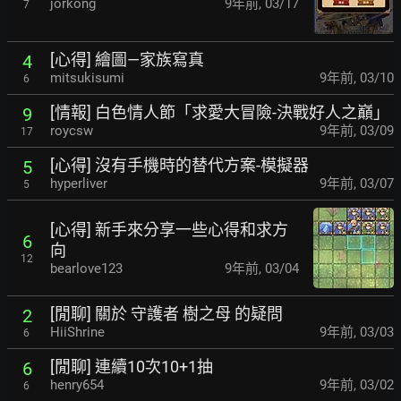
jorkong
9年前
,
03/17
7
[心得] 繪圖—家族寫真
4
mitsukisumi
9年前
,
03/10
6
[情報] 白色情人節「求愛大冒險-決戰好人之巔」
9
roycsw
9年前
,
03/09
17
[心得] 沒有手機時的替代方案-模擬器
5
hyperliver
9年前
,
03/07
5
[心得] 新手來分享一些心得和求方
6
向
12
bearlove123
9年前
,
03/04
[閒聊] 關於 守護者 樹之母 的疑問
2
HiiShrine
9年前
,
03/03
6
[閒聊] 連續10次10+1抽
6
henry654
9年前
,
03/02
6