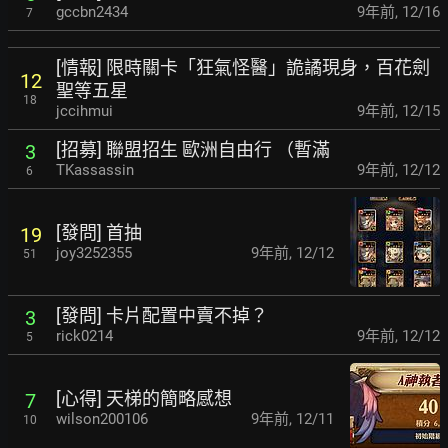
gccbn2434
9年前
,
12/16
7
[情報] 限時關卡「狂氣怪醫」詭譎現身，百花劍
12
聖等五星
18
jccihmui
9年前
,
12/15
[招募] 聯盟招生 歐洲自由行 （暫滿
3
TKassassin
9年前
,
12/12
6
[發問] 首抽
19
joy3252355
9年前
,
12/12
51
[發問] 卡片配置中賣不掉？
3
rick0214
9年前
,
12/12
5
[心得] 天梯的簡略感想
7
wilson200106
9年前
,
12/11
10