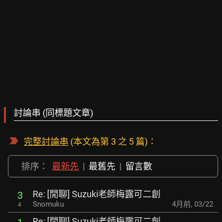
討論串 (同標題文章)
完整討論串
(本文為第 3 之 5 篇)：
排序：
最新先
|
最舊先
|
留言數
Re: [閒聊] Suzuki老師梅露可二創
3
Snomuku
4月前
,
03/22
4
Re: [閒聊] Suzuki老師梅露可二創