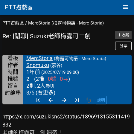
PTT
遊戲區
PTT遊戲區
/
MercStoria (梅露可物語 - Merc Storia)
Re: [閒聊] Suzuki老師梅露可二創
＋收藏
分享
看板
MercStoria
(梅露可物語 - Merc Storia)
作者
Snomuku
(慕谷)
時間
1年前
(2025/07/19 09:00)
推噓
2
(
2
推
0
噓
0
→
)
留言
2則, 2人
參與
討論串
3/5 (看更多)
說明
https://x.com/suzukisns2/status/1896913155311419
832
老師的梅露可二創 唱帝！
