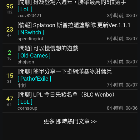
[閒聊] 犽凝登場六週年，勝率最高的5位選手
95
[
LoL
]
132
zxcv820421
3小時前
,
08/07
[情報] Splatoon 斯普拉遁塗擊隊 更新Ver.1.1.1
23
[
NSwitch
]
47
speedingriot
6小時前
,
08/07
[問題] 可以慢慢想的遊戲
2
[
Old-Games
]
10
phpjson
7小時前
,
08/07
[閒聊] 簡單分享一下掛網滿暴冰射傭兵
15
[
PathofExile
]
31
rjrjrj
7小時前
,
08/07
[閒聊] LPL 今日先發名單（BLG Wenbo）
47
[
LoL
]
65
cornsoup
8小時前
,
08/06
更多 即時熱門文章 >>