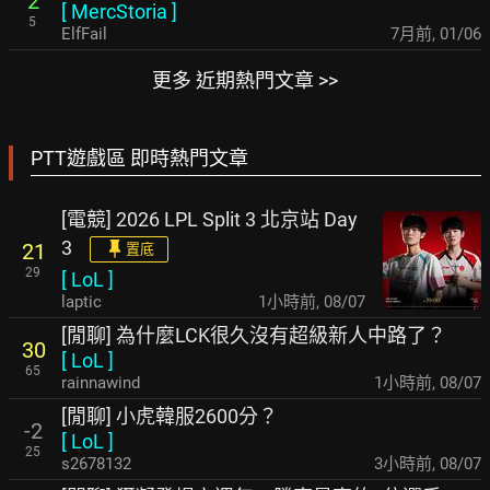
2
[
MercStoria
]
5
ElfFail
7月前
,
01/06
更多 近期熱門文章 >>
PTT遊戲區 即時熱門文章
[電競] 2026 LPL Split 3 北京站 Day
3
21
置底
29
[
LoL
]
laptic
1小時前
,
08/07
[閒聊] 為什麼LCK很久沒有超級新人中路了？
30
[
LoL
]
65
rainnawind
1小時前
,
08/07
[閒聊] 小虎韓服2600分？
-2
[
LoL
]
25
s2678132
3小時前
,
08/07