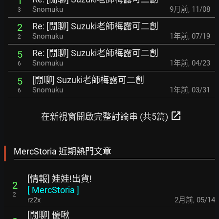
1
Snomuku
9月前
,
11/08
3
Re: [閒聊] Suzuki老師梅露可二創
2
Snomuku
1年前
,
07/19
2
Re: [閒聊] Suzuki老師梅露可二創
5
Snomuku
1年前
,
04/23
6
[閒聊] Suzuki老師梅露可二創
5
Snomuku
1年前
,
03/31
6
open_in_new
在新視窗開啟完整討論串 (共5篇)
MercStoria 近期熱門文章
[情報] 娃娃!出貨!
2
[
MercStoria
]
2
rz2x
2月前
,
05/14
[閒聊] 優啾