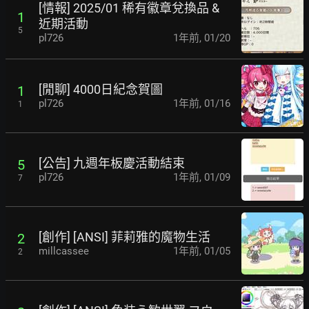
[情報] 2025/01 稀有徽章兌換品 &
1
近期活動
5
pl726
1年前
,
01/20
[閒聊] 4000日紀念賀圖
1
pl726
1年前
,
01/16
1
[公告] 九週年板慶活動結束
5
pl726
1年前
,
01/09
7
[創作] [ANSI] 菲莉雅的魔物生活
2
millcassee
1年前
,
01/05
2