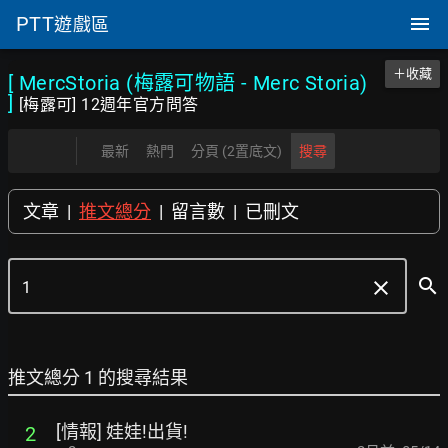
PTT
遊戲區
＋收藏
[ MercStoria (梅露可物語 - Merc Storia)
]
[梅露可] 12週年官方問答
最新
熱門
分頁 (2置底文)
搜尋
文章
|
推文總分
|
留言數
|
已刪文
search
clear
推文總分 1 的搜尋結果
[情報] 娃娃!出貨!
2