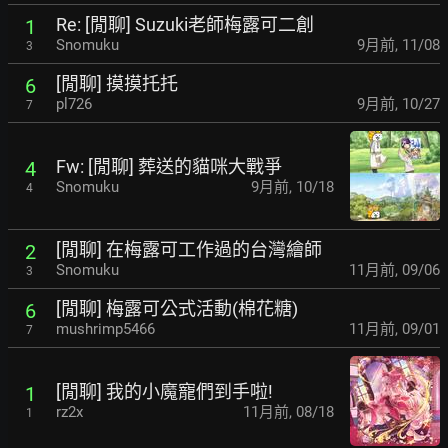
Re: [閒聊] Suzuki老師梅露可二創
1
Snomuku
9月前
,
11/08
3
[閒聊] 摸摸托托
6
pl726
9月前
,
10/27
7
Fw: [閒聊] 葬送的貓咪大戰爭
4
Snomuku
9月前
,
10/18
4
[閒聊] 在梅露可工作過的台灣繪師
2
Snomuku
11月前
,
09/06
3
[閒聊] 梅露可公式活動(棉花糖)
6
mushrimp5466
11月前
,
09/01
7
[閒聊] 我的小魔寵們到手啦!
1
rz2x
11月前
,
08/18
1