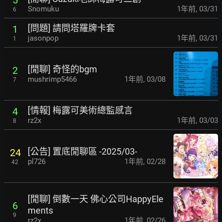
Snomuku
1年前
,
03/31
6
[問題] 請問塔羅牌卡套
1
jasonpop
1年前
,
03/31
1
[閒聊] 奇怪的bgm
2
mushrimp5466
1年前
,
03/08
7
[情報] 梅露可美術總監感言
4
rz2x
1年前
,
03/03
8
[公告] 置底閒聊區 -2025/03-
24
pl726
1年前
,
02/28
42
[閒聊] 倒數一天 佛心公司HappyEle
6
ments
9
rz2x
1年前
,
02/26