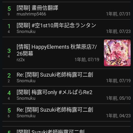
[閒聊] 畫冊信翻譯
5
mushrimp5466
1年前
,
07/31
9
[閒聊] #空1st10周年記念ランタン
1
Snomuku
1年前
,
07/23
4
[情報] HappyElements 秋葉原店7/
3
26開幕
4
rz2x
1年前
,
07/19
Re: [閒聊] Suzuki老師梅露可二創
2
Snomuku
1年前
,
07/19
2
[閒聊] 梅露可only #メルぱらRe2
4
Snomuku
1年前
,
05/10
4
Re: [閒聊] Suzuki老師梅露可二創
5
Snomuku
1年前
,
04/23
6
[閒聊] Suzuki老師梅露可二創
5