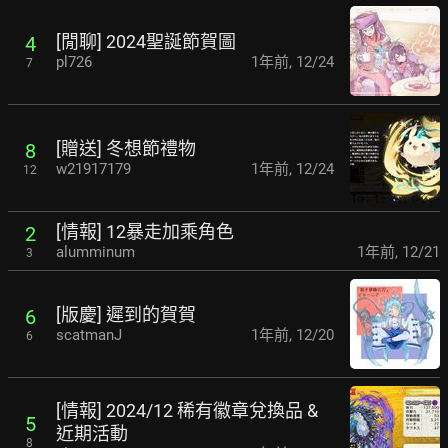
[閒聊] 2024聖誕節賀圖
4
pl726
1年前
,
12/24
7
[贈送] 冬想節禮物
8
w21917179
1年前
,
12/24
12
[情報] 12暴走加乘角色
2
alumminum
1年前
,
12/21
3
[版慶] 遲到的賀賀
6
scatmanJ
1年前
,
12/20
6
[情報] 2024/12 稀有徽章兌換品 &
5
近期活動
8