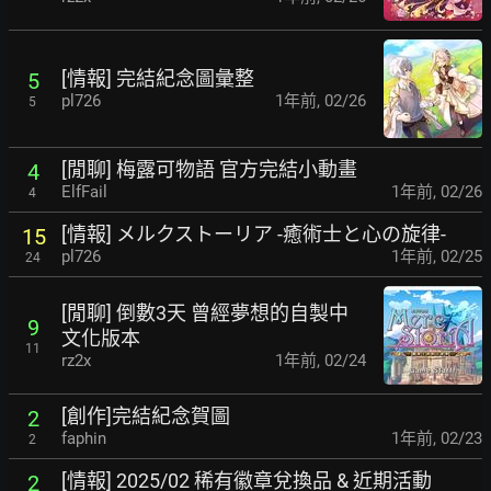
[情報] 完結紀念圖彙整
5
pl726
1年前
,
02/26
5
[閒聊] 梅露可物語 官方完結小動畫
4
ElfFail
1年前
,
02/26
4
[情報] メルクストーリア -癒術士と心の旋律-
15
pl726
1年前
,
02/25
24
[閒聊] 倒數3天 曾經夢想的自製中
9
文化版本
11
rz2x
1年前
,
02/24
[創作]完結紀念賀圖
2
faphin
1年前
,
02/23
2
[情報] 2025/02 稀有徽章兌換品 & 近期活動
2