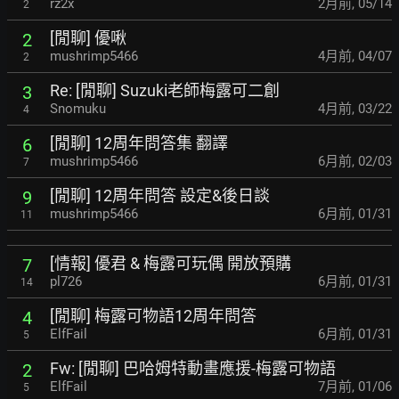
rz2x
2月前
,
05/14
2
[閒聊] 優啾
2
mushrimp5466
4月前
,
04/07
2
Re: [閒聊] Suzuki老師梅露可二創
3
Snomuku
4月前
,
03/22
4
[閒聊] 12周年問答集 翻譯
6
mushrimp5466
6月前
,
02/03
7
[閒聊] 12周年問答 設定&後日談
9
mushrimp5466
6月前
,
01/31
11
[情報] 優君 & 梅露可玩偶 開放預購
7
pl726
6月前
,
01/31
14
[閒聊] 梅露可物語12周年問答
4
ElfFail
6月前
,
01/31
5
Fw: [閒聊] 巴哈姆特動畫應援-梅露可物語
2
ElfFail
7月前
,
01/06
5