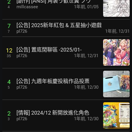
[創作] [ANSI] 角装う歓世翼 フウ
2
millcassee
1年前
,
01/05
4
[公告] 2025新年紅包 & 五星抽小遊戲
7
pl726
1年前
,
12/31
7
[公告] 置底閒聊區 -2025/01-
12
pl726
1年前
,
12/31
35
[公告] 九週年板慶投稿作品投票
4
pl726
1年前
,
12/30
5
[情報] 2024/12 新開放進化角色
2
pl726
1年前
,
12/30
3