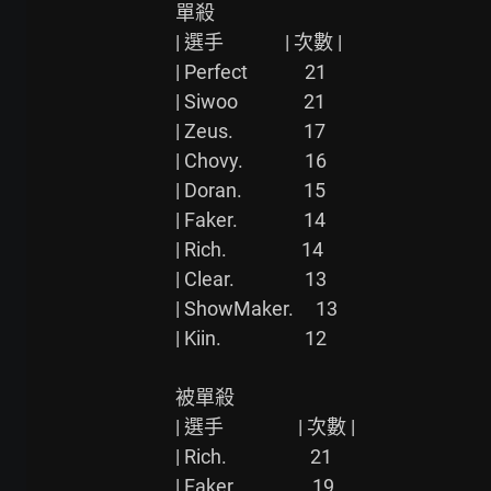
單殺

| 選手              | 次數 |

| Perfect             21

| Siwoo               21

| Zeus.                17

| Chovy.              16

| Doran.              15

| Faker.               14

| Rich.                 14

| Clear.                13

| ShowMaker.     13

| Kiin.                   12

被單殺

| 選手                 | 次數 |

| Rich.                   21

| Faker.                 19
