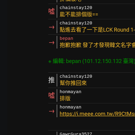
chainstay120
噓
能不能排個版==
chainstay120
→
點進去看了一下是LCK Round 1
bepan
→
抱歉抱歉 發了才發現韓文名字會
chainstay120
推
幫你推回來
honmayan
噓
排版
honmayan
→
https://i.meee.com.tw/R9CtM
GawrGura3527