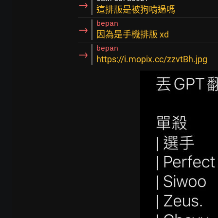
→
這排版是被狗啃過嗎
bepan
→
因為是手機排版 xd
bepan
→
https://i.mopix.cc/zzvtBh.jpg