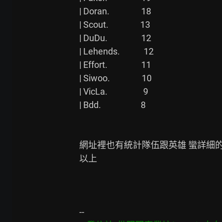
| Doran.                18

| Scout.                13

| DuDu.                 12

| Lehends.            12

| Effort.                 11

| Siwoo.                10

| VicLa.                  9

| Bdd.                    8

網址裡也有統計隊伍跟英雄 蠻詳細的
以上
