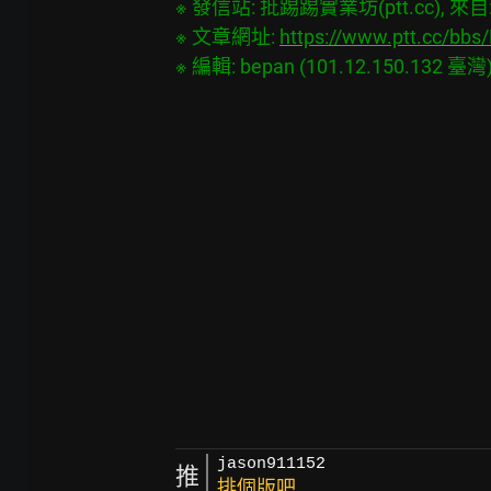
※ 發信站: 批踢踢實業坊(ptt.cc), 來自: 1
※ 文章網址: 
https://www.ptt.cc/bb
jason911152
推
排個版吧