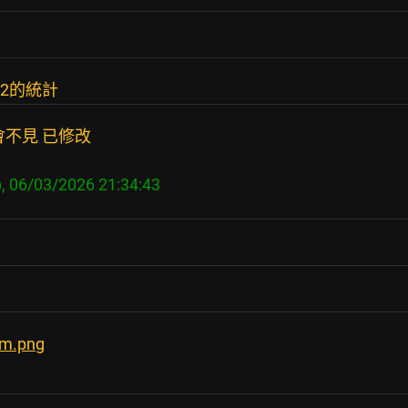
-2的統計
不見 已修改
sm.png