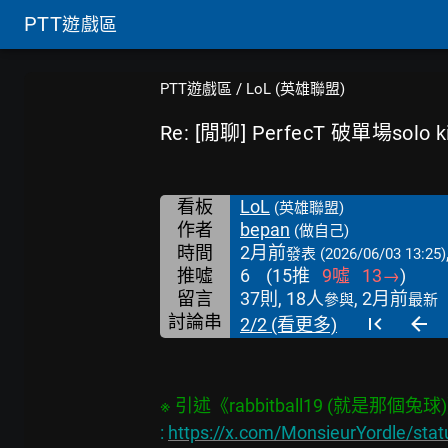
PTT
遊戲區
PTT遊戲區
/
LoL (英雄聯盟)
Re: [閒聊] PerfecT 破單場solo 
看板
LoL
(英雄聯盟)
作者
bepan
(做自己)
時間
2月前
發表
(2026/06/03 13:25)
推噓
6
(
15
推
9
噓
13
→
)
留言
37則, 18人
, 2月前
參與
最新
討論串
2/2 (看更多)
: 
https://x.com/MonsieurYordle/st