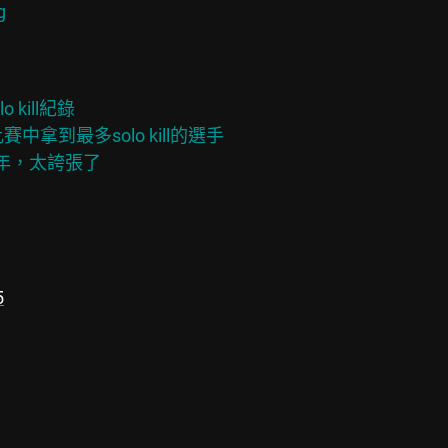
g
 kill紀錄

拿到最多solo kill的選手

5