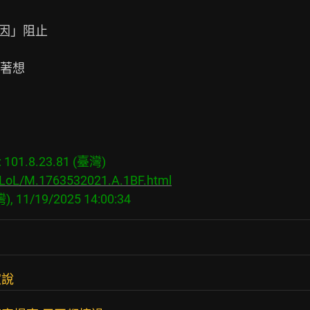
因」阻止

著想

01.8.23.81 (臺灣)

s/LoL/M.1763532021.A.1BF.html
家說