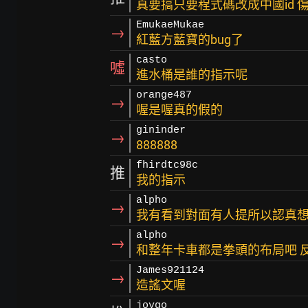
真要搞只要程式碼改成中國id 
EmukaeMukae
→
紅藍方藍寶的bug了
casto
噓
進水桶是誰的指示呢
orange487
→
喔是喔真的假的
gininder
→
888888
fhirdtc98c
推
我的指示
alpho
→
我有看到對面有人提所以認真想
alpho
→
和整年卡車都是拳頭的布局吧 
James921124
→
造謠文喔
joygo