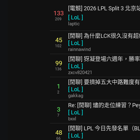
[電競] 2026 LPL Split 3 北京站
133
[
LoL
]
209
laptic
[閒聊] 為什麼LCK很久沒有
45
[
LoL
]
102
rainnawind
[閒聊] 犽凝登場六週年，勝
99
[
LoL
]
136
zxcv820421
[閒聊] 要擠掉五大中路難度
1
[
LoL
]
2
gakkag
Re: [閒聊] 燼的走位練習？P
3
[
LoL
]
7
bxxl
[閒聊] LPL 今日先發名單（BL
48
[
LoL
]
66