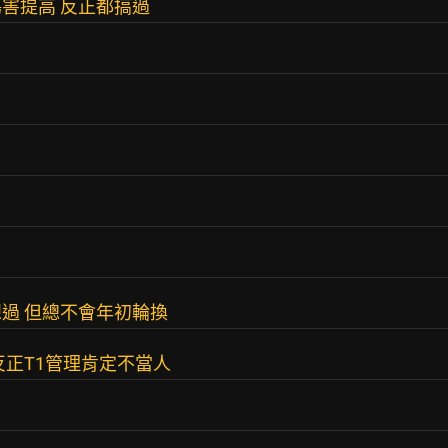
傷害提高 反正都搞過
過 但總不會年初輪換
反正T1管理肯定不當人