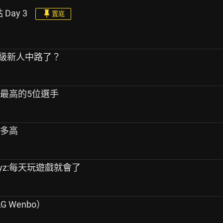
 Day 3
置底
超級新人中路了？
率最高的5位選手
有多高
eyz:每天玩遊戲就會了
G Wenbo）