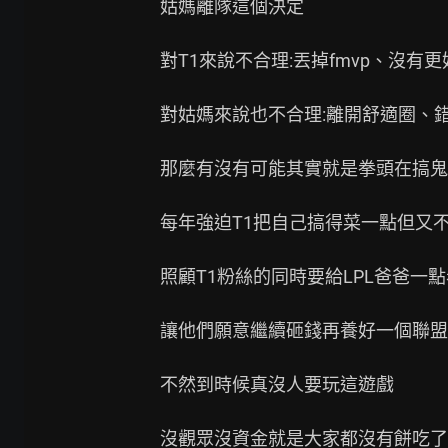
姑媽離隊這個決定

對T1來說不合理:丟掉fmvp、沒有更
對姑媽來說也不合理:離開舒適圈、錯
那麼有沒有可能其實就是拳頭在搞鬼

每年強迫T1把自己搞得菜一點但又不
照顧T1粉絲的同時要給LPL爸爸一點
讓他們願意繼續砸錢再養好一個聯盟

不然到時候真沒人要玩這遊戲

沒觀眾沒資金就是大家都沒有餅吃了
