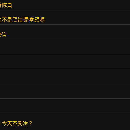
拆隊員
也不是黑姑 是拳頭嗎
較信
 今天不夠冷？