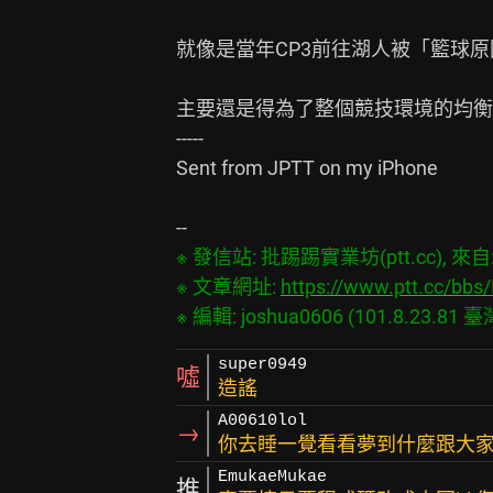
就像是當年CP3前往湖人被「籃球原
主要還是得為了整個競技環境的均衡
-----

Sent from JPTT on my iPhone

※ 發信站: 批踢踢實業坊(ptt.cc), 來自: 1
※ 文章網址: 
https://www.ptt.cc/bb
super0949
噓
造謠
A00610lol
→
你去睡一覺看看夢到什麼跟大
EmukaeMukae
推