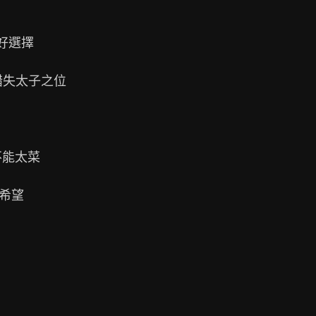
好選擇

失太子之位

能太菜

希望
