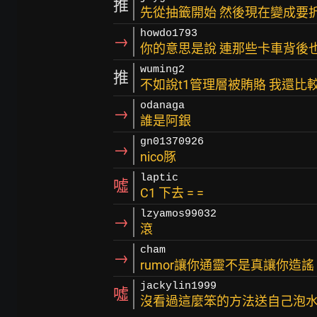
推
先從抽籤開始 然後現在變成要
howdo1793
→
你的意思是說 連那些卡車背後
wuming2
推
不如說t1管理層被賄賂 我還比
odanaga
→
誰是阿銀
gn01370926
→
nico豚
laptic
噓
C1 下去 = =
lzyamos99032
→
滾
cham
→
rumor讓你通靈不是真讓你造謠
jackylin1999
噓
沒看過這麼笨的方法送自己泡水