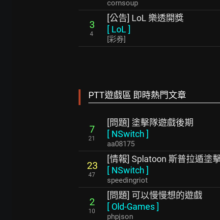
cornsoup
[公告] LoL 樂透開獎
3
[
LoL
]
4
[彩券]
PTT遊戲區 即時熱門文章
[問題] 塗擊隊遊戲後期
7
[
NSwitch
]
21
aa08175
[情報] Splatoon 斯普拉遁塗擊
23
[
NSwitch
]
47
speedingriot
[問題] 可以慢慢想的遊戲
2
[
Old-Games
]
10
phpjson