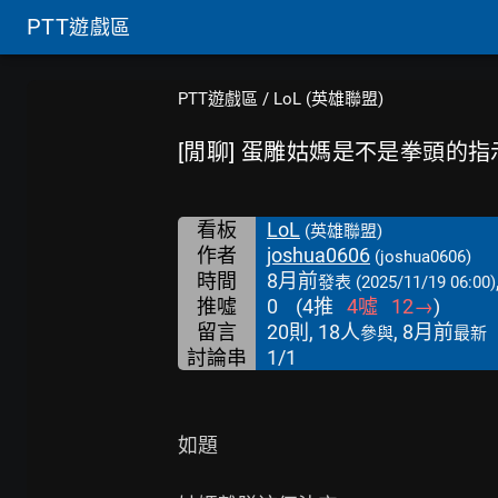
PTT
遊戲區
PTT遊戲區
/
LoL (英雄聯盟)
[閒聊] 蛋雕姑媽是不是拳頭的指
看板
LoL
(英雄聯盟)
作者
joshua0606
(joshua0606)
時間
8月前
發表
(2025/11/19 06:00)
推噓
0
(
4
推
4
噓
12
→
)
留言
20則, 18人
, 8月前
參與
最新
討論串
1/1
如題
