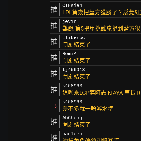
CTHsieh
推
LPL第幾把藍方獲勝了？感覺
jevin
推
難說 第5把單挑誰贏搶到藍方
ilikeroc
推
鬧劇結束了
RemiA
推
鬧劇結束了
tj456913
推
鬧劇結束了
s458963
推
這咖來LCP連阿志 KIAYA 車長 
s458963
→
差不多就一輪游水準
AhCheng
推
鬧劇結束了
nadleeh
推
油槍角色優勢別烙賽阿