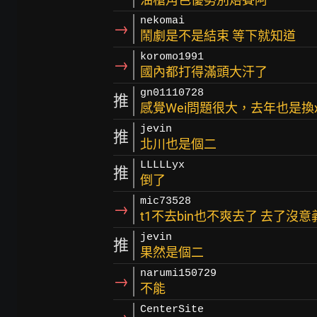
nekomai
→
鬧劇是不是結束 等下就知道
koromo1991
→
國內都打得滿頭大汗了
gn01110728
推
感覺Wei問題很大，去年也是換
jevin
推
北川也是個二
LLLLLyx
推
倒了
mic73528
→
t1不去bin也不爽去了 去了沒意
jevin
推
果然是個二
narumi150729
→
不能
CenterSite