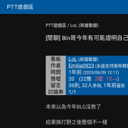
PTT
遊戲區
PTT遊戲區
/
LoL (英雄聯盟)
[閒聊] Bin哥今年有可能證明自
看板
LoL
(英雄聯盟)
作者
EmiIia0923
(永遠支持廢柴精
時間
1年前
(2025/06/09 12:11)
推噓
20
(
22
推
2
噓
12
→
)
留言
36則, 32人
, 1年前
參與
最新
討論串
1/1
本來以為今年BLG沒救了

結果換打野之後整個不一樣
