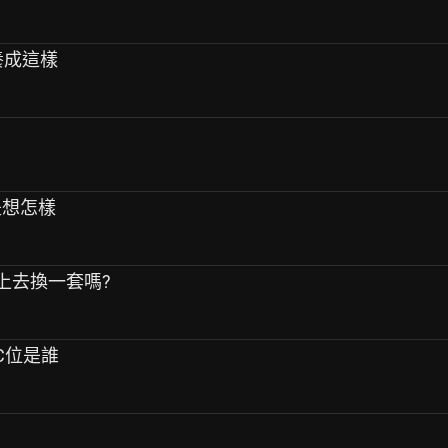
g養成這樣
是想怎樣
該上去換一套嗎?
的C位是誰