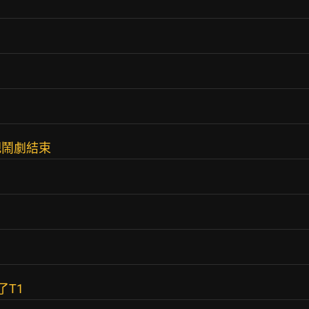
把鬧劇結束
了T1