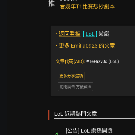
vhunter
推
看幾年T1比賽想抄劇本
‣
返回看板
[
LoL
]
遊戲
‣
更多 EmiIia0923 的文章
文章代碼(AID):
#1eHizv0c
(LoL)
更多分享選項
關閉廣告 方便截圖
LoL 近期熱門文章
[公告] LoL 樂透開獎
4