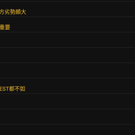
紅方劣勢頗大
很重要
REST都不如