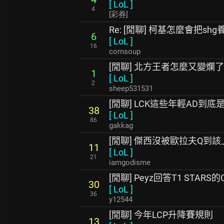
[
LoL
]
4
[彩券]
Re: [閒聊] 柯基怎麼會把sh
6
[
LoL
]
16
cornsoup
[閒聊] 北方王者怎麼又變爛了
1
[
LoL
]
2
sheep531531
[閒聊] LCK這些年輕AD到底
38
[
LoL
]
86
gakkag
[閒聊] 傑西沒被歐拉夫Q到
11
[
LoL
]
21
iamgodisme
[閒聊] Peyz回答T1 STARS
30
[
LoL
]
36
y12544
[閒聊] 今年LCP升降賽規則
13