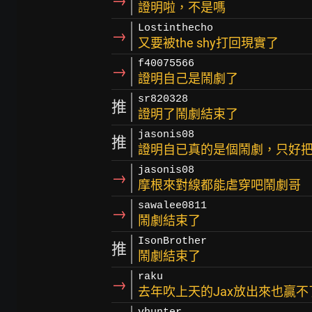
→
證明啦，不是嗎
Lostinthecho
→
又要被the shy打回現實了
f40075566
→
證明自己是鬧劇了
sr820328
推
證明了鬧劇結束了
jasonis08
推
證明自已真的是個鬧劇，只好
jasonis08
→
摩根來對線都能虐穿吧鬧劇哥
sawalee0811
→
鬧劇結束了
IsonBrother
推
鬧劇結束了
raku
→
去年吹上天的Jax放出來也贏不