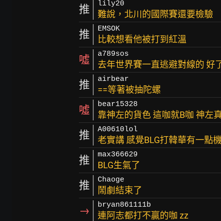
lily20
推
難說，北川的國際賽還要檢驗
EMSOK
推
比較想看他被打到紅溫
a789sos
噓
去年世界賽一直逃避對線的 好
airbear
推
==等著被抽陀螺
bear15328
噓
靠神左的貨色 這咖就B咖 神左
A00610lol
推
老實講 感覺BLG打韓華有一點
max366629
推
BLG生氣了
Chaoge
推
鬧劇結束了
bryan861111b
→
連阿志都打不贏的咖 zz