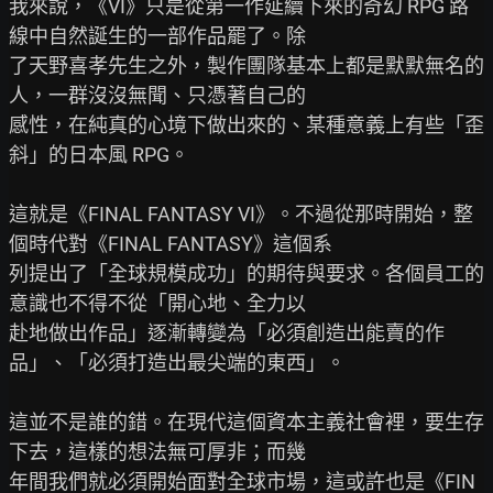
我來說，《VI》只是從第一作延續下來的奇幻 RPG 路
線中自然誕生的一部作品罷了。除

了天野喜孝先生之外，製作團隊基本上都是默默無名的
人，一群沒沒無聞、只憑著自己的

感性，在純真的心境下做出來的、某種意義上有些「歪
斜」的日本風 RPG。

這就是《FINAL FANTASY VI》。不過從那時開始，整
個時代對《FINAL FANTASY》這個系

列提出了「全球規模成功」的期待與要求。各個員工的
意識也不得不從「開心地、全力以

赴地做出作品」逐漸轉變為「必須創造出能賣的作
品」、「必須打造出最尖端的東西」。

這並不是誰的錯。在現代這個資本主義社會裡，要生存
下去，這樣的想法無可厚非；而幾

年間我們就必須開始面對全球市場，這或許也是《FIN