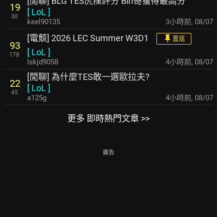
[閒聊] BLG TES虎撲評分 Bin哥獲得最高分
19
[
LoL
]
30
keel90135
3小時前
,
08/07
[電競] 2026 LEC Summer W3D1
置底
93
[
LoL
]
178
lskjd9058
4小時前
,
08/07
[閒聊] 為什麼TES敢一選歐拉夫?
22
[
LoL
]
45
a125g
4小時前
,
08/07
更多 即時熱門文章 >>
廣告