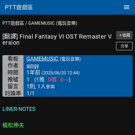
PTT
遊戲區
PTT遊戲區
/
GAMEMUSIC (電玩音樂)
[翻譯] Final Fantasy VI OST Remaster V
＋收藏
ersion
分享
看板
GAMEMUSIC
(電玩音樂)
作者
singy
時間
1年前
(2025/06/20 12:44)
推噓
1
(
1
推
0
噓
0
→
)
留言
1則, 1人
參與
討論串
1/1
LINER NOTES
植松伸夫