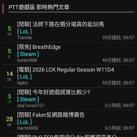
PTT遊戲區 即時熱門文章
[閒聊] 法師下路在積分場真的能玩嗎
5
[
LoL
]
10
Tiandai
35分鐘前
,
08/07
[限免] BreathEdge
5
[
Steam
]
5
butten986
46分鐘前
,
08/07
[電競] 2026 LCK Regular Season W11D4
14
[
LoL
]
28
laptic
55分鐘前
,
08/07
[閒聊] 今年好遊戲感覺比較少?
3
[
Steam
]
17
zaq1xsw2121
2小時前
,
08/07
[閒聊] Faker反網路賭博廣告
28
[
LoL
]
34
itachi6060
3小時前
,
08/07