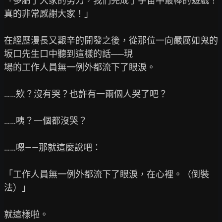
「多虧了大家的努力，我們完成了宇宙中最棒的遊戲！
真的非常感謝大家！」

在經歷漫長又艱辛的開發之後，從那位一向嚴厲如鬼的
坂口先生口中聽到這樣的話──現

場的工作人員無一例外都流下了眼淚。

……欸？沒有哭？也許有一兩個人哭了吧？

……咦？一個都沒哭？

……嗯——那就這麼說吧：

「工作人員無一例外都流下了眼淚，在心裡。（倒裝
法）」

就這樣啦。
