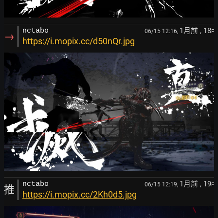
1月前
, 18
nctabo
06/15 12:16,
F
→
https://i.mopix.cc/d50nQr.jpg
1月前
, 19
nctabo
06/15 12:19,
F
推
https://i.mopix.cc/2Kh0d5.jpg