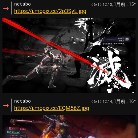
1月前
, 15
nctabo
06/15 12:13,
F
→
https://i.mopix.cc/2p3SyL.jpg
1月前
, 16
nctabo
06/15 12:14,
F
→
https://i.mopix.cc/EQM56Z.jpg