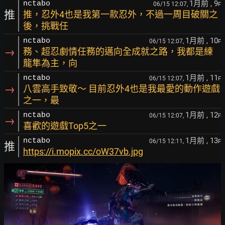
1月前
, 9
nctabo
06/15 12:07,
F
推
推，忍外4也是我第一款忍外，不過一周目破關之
後，挑戰任
1月前
, 10
nctabo
06/15 12:07,
F
→
務、超忍劇情任務的邁向全成就之路，我都是練
龍隼為主，向
1月前
, 11
nctabo
06/15 12:07,
F
→
八雲高手致敬～ 目前忍外4也是我最愛的動作遊戲
之一，最
1月前
, 12
nctabo
06/15 12:07,
F
→
喜歡的遊戲Top5之一
1月前
, 13
nctabo
06/15 12:11,
F
推
https://i.mopix.cc/oW37vb.jpg