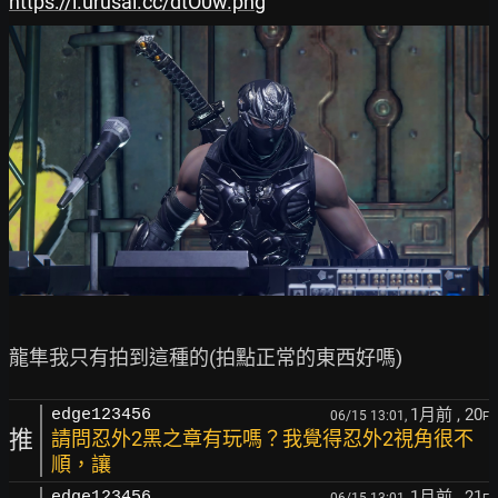
https://i.urusai.cc/dtO0w.png
1月前
, 20
edge123456
06/15 13:01,
F
推
請問忍外2黑之章有玩嗎？我覺得忍外2視角很不
順，讓
1月前
, 21
edge123456
06/15 13:01,