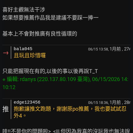
喜好主觀無法干涉

如果想要推薦作品我是建議不要踩一捧一

1月前
, 27
bala045
06/15 13:58,
F
→
且玩且珍惜囉
※ 編輯: rdanys (220.137.80.109 臺灣), 06/15/2026 14:
1月前
, 28
edge123456
06/15 18:36,
F
推
抱歉讓推文跑題，謝謝原po推薦，我也要試試忍
外4。
哇!!不是你的問題啦>_<|||,但因為我真的沒玩我也無法說