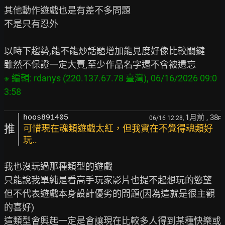
其他動作遊戲也是有差不多問題

不是只有忍外

以時下趨勢,能不能炒話題增加能見度好像比較關鍵

※ 編輯: rdanys (220.137.67.78 臺灣), 06/16/2026 09:0
1月前
, 38
hoos891405
06/16 12:28,
F
推
可惜現在魂類遊戲太紅，但我實在不覺得魂類好
玩..
我也沒玩過那種類型的遊戲

只能說我單純是看高手玩家影片也提不起想玩的慾望

但不代表遊戲本身設計優劣的問題(因為這就是很主觀
的喜好)

這類型會興起一定是會讓現在比較多人得到某種快樂或