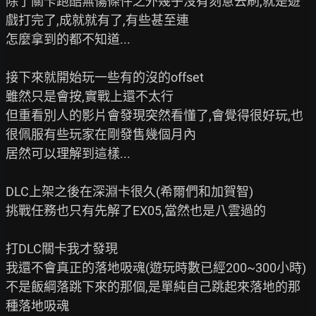
除了關卡跑酷無傷條件之外幾乎沒有刻意去刷,就是遊
戲打完了,成就就有了,有些甚至連

怎麼拿到的都不知道...

接下來就開始玩一些有的沒的offset

雖然只是會按,實戰上還不太行

但重看別人的影片會發現突然看懂了,會覺得很好玩,也
很佩服有些玩家在剛發售幾個月內

居然可以理解到這樣...

DLC上架之後在深淵卡很久(希爾們和加賀智)

挑戰任務也只有先解了EX05,當然也是八雲過的

打DLC關卡我才發現

我還不會真正的落地吸魂(遊玩時數已經200~300小時)

不是飯綱落跳下來的那個,是單純自己跳起來落地的那
種落地吸魂
