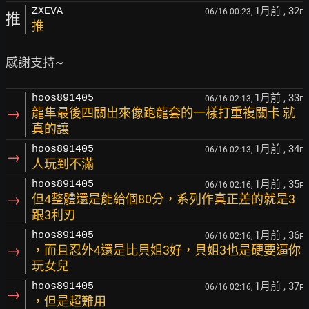
1月前
, 32
ZXEVA
06/16 00:23,
F
推
推
1月前
, 33
hoos891405
06/16 02:13,
F
→
龍隼最後四關出來像跑龍套的一樣打重複關卡 就
真的讓
1月前
, 34
hoos891405
06/16 02:13,
F
→
人玩到不滿
1月前
, 35
hoos891405
06/16 02:16,
F
→
但4整體還是能給個80分，系列作真正差的就是3
跟3利刃
1月前
, 36
hoos891405
06/16 02:16,
F
→
，而且忍外4還是比貝姐3好，貝姐3也是硬要逼你
玩女兒
1月前
, 37
hoos891405
06/16 02:16,
F
→
，但是超難用