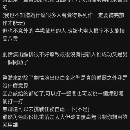
的

(我也不知道為什麼很多人會覺得系列作一定要補完前
作才能玩)

但也不意外的 喜歡龍隼的人 應該也蠻大機率不太能接
受八雲

劇情演出編排很不好導致最後沒有把新人推成功又是另
一個問題了

整體來說除了劇情演出以白金水準是真的偏弱之外我是
沒什麼意見

因為該給的都給了,可以打一整關也可以挑一個煉獄隨
便打一打

無聊還可以去挑戰任務自虐一下(不是)

雖然角色戲份比重落差太大但破關後毫無限制你想用誰
就用誰
