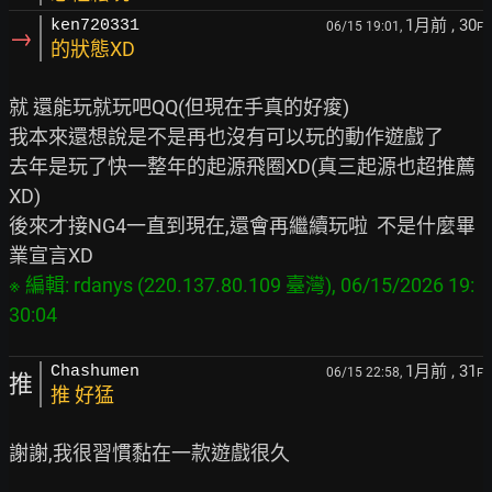
1月前
, 30
ken720331
06/15 19:01,
F
→
的狀態XD
就 還能玩就玩吧QQ(但現在手真的好痠)

我本來還想說是不是再也沒有可以玩的動作遊戲了

去年是玩了快一整年的起源飛圈XD(真三起源也超推薦
XD)

後來才接NG4一直到現在,還會再繼續玩啦  不是什麼畢
※ 編輯: rdanys (220.137.80.109 臺灣), 06/15/2026 19:
1月前
, 31
Chashumen
06/15 22:58,
F
推
推 好猛