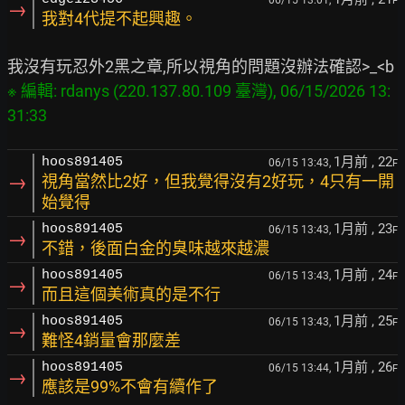
F
→
我對4代提不起興趣。
※ 編輯: rdanys (220.137.80.109 臺灣), 06/15/2026 13:
1月前
, 22
hoos891405
06/15 13:43,
F
→
視角當然比2好，但我覺得沒有2好玩，4只有一開
始覺得
1月前
, 23
hoos891405
06/15 13:43,
F
→
不錯，後面白金的臭味越來越濃
1月前
, 24
hoos891405
06/15 13:43,
F
→
而且這個美術真的是不行
1月前
, 25
hoos891405
06/15 13:43,
F
→
難怪4銷量會那麼差
1月前
, 26
hoos891405
06/15 13:44,
F
→
應該是99%不會有續作了