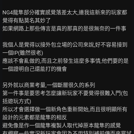
NG4龍隼部分確實感覺落差太大,連我這新來的玩家都
覺得有點莫名其妙了

如果網路上那些傳言是真的那真的是很無奈的一件事

我個人是覺得以接外包立場的公司來說,好不容易接到
一個IP(雖然很老)

應該不會亂做的,而且之前發生這麼多事情,他們要的是
一個證明自己還能打的機會

另外就以商業考量,一個斷層很久的系列

第一件事是要思考怎麼讓新玩家不要覺得很難入門(包
括遊玩方式)

所以才會選擇做一個新角色重新開始,而且很明顯所有
設計的元素都是龍隼的相反

避免像是作一個龍隼複製人取代掉原本龍隼的感覺

有觀察一些實況新玩家會因為不用特別補前傳而來嘗試