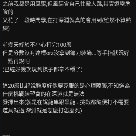
之前我都是用風驅,但風驅會自己往敵人跳,其實還蠻危
險的

又花了一段時間學,在打深淵就真的會用到(雖然不算熟
練)

前幾天終於不小心打完100層

但是分數沒有達標orz沒拿到鐮刀裝飾...等手指狀況好
一點再說吧

(已經好幾次玩到筷子都拿不穩了)

這20層比起說難度好像要克服的是心理障礙,不知道為
什麼挑戰練習會的在深淵就是無法

發揮出來(就是在說龍隼跟黑龍...挑戰都隨便打不需要
道具就過,深淵就是怎麼打怎麼死)

-----
