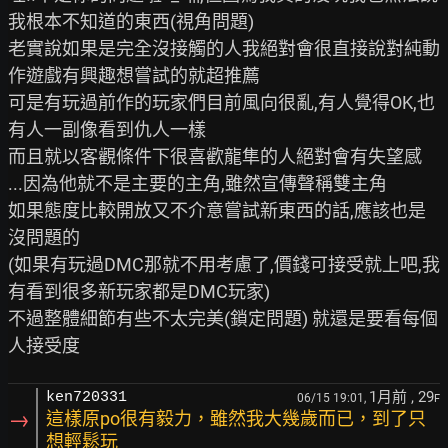
我根本不知道的東西(視角問題)

老實說如果是完全沒接觸的人我絕對會很直接說對純動
作遊戲有興趣想嘗試的就超推薦

可是有玩過前作的玩家們目前風向很亂,有人覺得OK,也
有人一副像看到仇人一樣

而且就以客觀條件下很喜歡龍隼的人絕對會有失望感

...因為他就不是主要的主角,雖然宣傳聲稱雙主角

如果態度比較開放又不介意嘗試新東西的話,應該也是
沒問題的

(如果有玩過DMC那就不用考慮了,價錢可接受就上吧,我
有看到很多新玩家都是DMC玩家)

不過整體細節有些不太完美(鎖定問題) 就還是要看每個
1月前
, 29
ken720331
06/15 19:01,
F
→
這樣原po很有毅力，雖然我大幾歲而已，到了只
想輕鬆玩