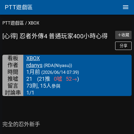
PTT
遊戲區
PTT遊戲區
/
XBOX
[心得] 忍者外傳4 普通玩家400小時心得
＋收藏
分享
看板
XBOX
作者
rdanys
(RDA(Niyasu))
時間
1月前
(2026/06/14 07:39)
推噓
21
(
21
推
0
噓
52
→
)
留言
73則, 15人
參與
討論串
1/1
完全的忍外新手
