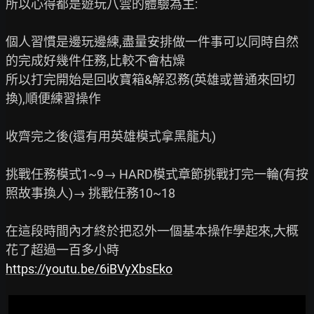
所以心得都是遊玩八雲的體驗為主:

個人習慣是邊玩邊練,盡量安排做一件事可以同時自然
的完成好幾件任務,比較不會枯燥

所以打完開始是回收寶箱&解忍務(英雄或普通來回切
換),順便練習操作

收齊完之後(還有用英雄模式拿黑龍丸)

挑戰任務模式1~9→ HARD模式章節挑戰打完一輪(有按
照故事換人)→ 挑戰任務10~18

在這段時間內才終於把忍外一個基本操作學起來,大概
https://youtu.be/6iBVyXbsEko