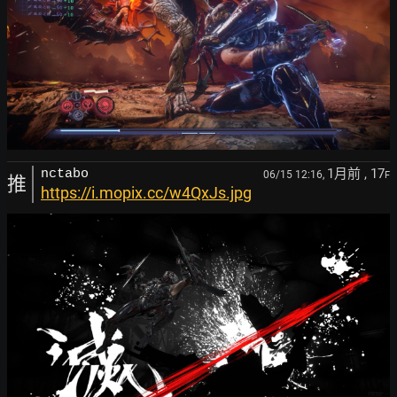
1月前
, 17
nctabo
06/15 12:16,
F
推
https://i.mopix.cc/w4QxJs.jpg