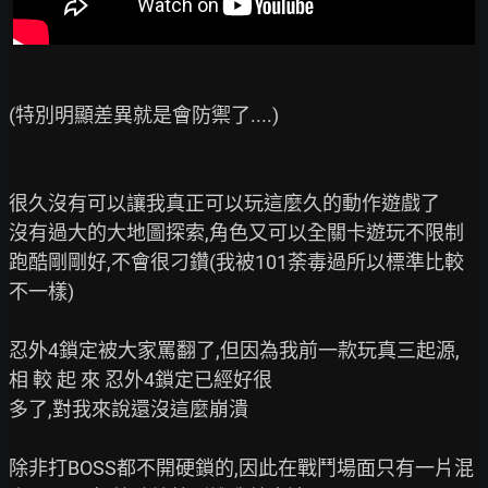
(特別明顯差異就是會防禦了....)

很久沒有可以讓我真正可以玩這麼久的動作遊戲了

沒有過大的大地圖探索,角色又可以全關卡遊玩不限制

跑酷剛剛好,不會很刁鑽(我被101荼毒過所以標準比較
不一樣)

忍外4鎖定被大家罵翻了,但因為我前一款玩真三起源, 
相 較 起 來 忍外4鎖定已經好很

多了,對我來說還沒這麼崩潰

除非打BOSS都不開硬鎖的,因此在戰鬥場面只有一片混