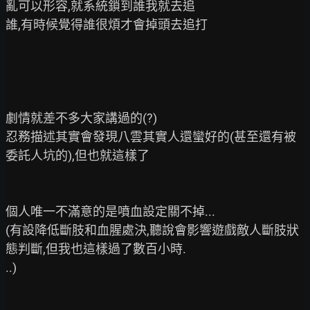
亂可以形容,就系統鎖到誰我就去追

誰,有時候覺得誰很煩才會掉頭去追打

劇情就差不多大家講過的(?)

忍務描述其實會發現八雲其實人還蠻好的(甚至還有被
委託人坑的),但也就這樣了

個人唯一不滿意的是噴血設定關不掉...

(有設降低斷肢和血腥處決,聽說會影響遊戲敵人斷肢狀
態判斷,但我也這樣過了數百小時.

..)
