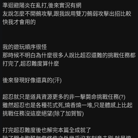
準迴避陽炎在亂打,後來實況有網

友說怎麼不開鵺攻擊,跟我說用雙刀鵺弱攻擊出招比較
快我才會用的

我的遊玩順序很怪

那時候不明白為什麼很多人說比超忍還難的挑戰任務都
打完了,超忍難度算什麼

後來發現好像還真的(汗)

超忍就只是道具資源更多的非一擊斃命挑戰任務(?)

雖然超忍也是各種花式死,燒香燒一堆,只是體感上比起
挑戰任務沒這麼絕望(除了加賀智)

打完超忍難度後也解完本篇全成就了
