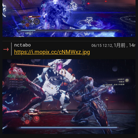
1月前
, 14
nctabo
06/15 12:12,
F
→
https://i.mopix.cc/cNMWxz.jpg