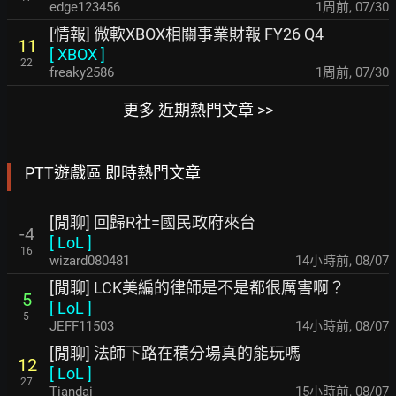
edge123456
1周前
,
07/30
[情報] 微軟XBOX相關事業財報 FY26 Q4
11
[
XBOX
]
22
freaky2586
1周前
,
07/30
更多 近期熱門文章 >>
PTT遊戲區 即時熱門文章
[閒聊] 回歸R社=國民政府來台
-4
[
LoL
]
16
wizard080481
14小時前
,
08/07
[閒聊] LCK美編的律師是不是都很厲害啊？
5
[
LoL
]
5
JEFF11503
14小時前
,
08/07
[閒聊] 法師下路在積分場真的能玩嗎
12
[
LoL
]
27
Tiandai
15小時前
,
08/07