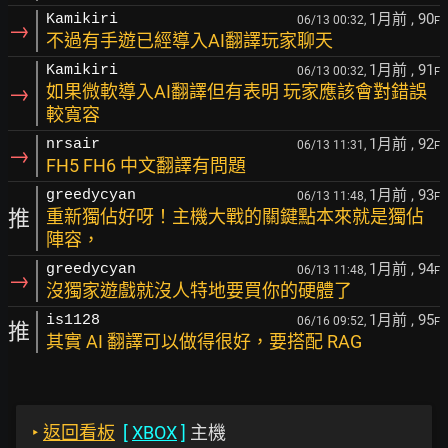
1月前
, 90
Kamikiri
06/13 00:32,
F
→
不過有手遊已經導入AI翻譯玩家聊天
1月前
, 91
Kamikiri
06/13 00:32,
F
→
如果微軟導入AI翻譯但有表明 玩家應該會對錯誤
較寬容
1月前
, 92
nrsair
06/13 11:31,
F
→
FH5 FH6 中文翻譯有問題
1月前
, 93
greedycyan
06/13 11:48,
F
推
重新獨佔好呀！主機大戰的關鍵點本來就是獨佔
陣容，
1月前
, 94
greedycyan
06/13 11:48,
F
→
沒獨家遊戲就沒人特地要買你的硬體了
1月前
, 95
is1128
06/16 09:52,
F
推
其實 AI 翻譯可以做得很好，要搭配 RAG
‣
返回看板
[
XBOX
]
主機