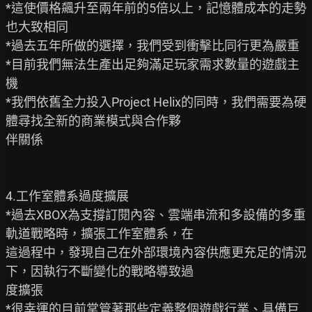
*這使價格飆升至兩年前的5倍以上，記憶體成本的走勢
也大致相同

*過去五年所做的選擇，我們受到衝擊比同行更為嚴重

*目前我們無法生產出足夠滿足玩家需求數量的遊戲主
機

*我們依舊全力投入Project Helix的同時，我們需要為硬
體尋找全新的商業模式與合作夥

伴關係

4.工作室體系過度擴展

*過去XBOX為支撐訂閱內容、雲端串流和多設備的多重
軌道戰略時，擴張工作室體系，在

這過程中，發現自己在外部環境內容供應更充足的情況
下，因執行不斷變化的戰略導致過

度擴張

*很幸運的目前掌管著那些定義整個遊戲行業、具備巨