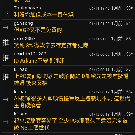
1月前
, 53
Tsukasayeo
06/11 19:46,
F
→
利沒增加但成本一直在燒
1月前
, 54
ginsong
06/11 21:23,
F
→
但XGP又不是免費的
1月前
, 55
eric2057
06/11 21:33,
F
推
笑死 3% 微軟拿去存定存都更賺
1月前
, 56
tomlin121283
06/12 00:00,
F
推
ID Arkane不要關拜託
1月前
, 57
kload
06/12 00:11,
F
推
上PC要面臨的就是破解問題 D加密先是被虛擬機
繞過 後來又被
1月前
, 58
kload
06/12 00:12,
F
→
AI破解 很多人寧願慢慢等反正遊戲玩不玩 這世代
主機破解看
1月前
, 59
kload
06/12 00:13,
F
→
起來沒那麼容易了 至少PS5那麼久了還沒完全被
破 NS上個世代