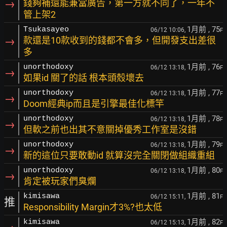
→
錢夠補還能兼當廣告，第一方就不同了，一年不
管上架2
1月前
, 75
Tsukasayeo
06/12 10:06,
F
→
款還是10款收到的錢都不會多，但開發支出差很
多
1月前
, 76
unorthodoxy
06/12 13:18,
F
→
如果id 關了的話 根本頭殼壞去
1月前
, 77
unorthodoxy
06/12 13:18,
F
→
Doom經典ip而且是引擎最佳化標竿
1月前
, 78
unorthodoxy
06/12 13:18,
F
→
但軟之前也出其不意關掉優秀工作室是沒錯
1月前
, 79
unorthodoxy
06/12 13:18,
F
→
新的這位只要敢動id 就算沒完全關閉做組織重組
1月前
, 80
unorthodoxy
06/12 13:18,
F
→
肯定被玩家們臭爛
1月前
, 81
kimisawa
06/12 15:11,
F
推
Responsibility Margin才3%?也太低
1月前
, 82
kimisawa
06/12 15:13,
F