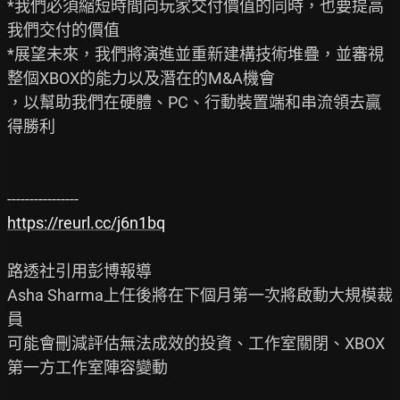
*我們必須縮短時間向玩家交付價值的同時，也要提高
我們交付的價值

*展望未來，我們將演進並重新建構技術堆疊，並審視
整個XBOX的能力以及潛在的M&A機會

，以幫助我們在硬體、PC、行動裝置端和串流領去贏
得勝利

https://reurl.cc/j6n1bq
路透社引用彭博報導

Asha Sharma上任後將在下個月第一次將啟動大規模裁
員

可能會刪減評估無法成效的投資、工作室關閉、XBOX
第一方工作室陣容變動
