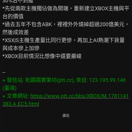
30%沾不到邊

*先從兩款主機獨佔做為開端，重新建立XBOX主機與平
台的價值

*過去五年不包含ABK，裡裡外外燒掉超過200億美元，
然後成效差

*XSX|S主機生產量比同行更慘，再加上AI熱潮下貨量
與成本慘上加慘

*XBOX目前情況比想像中還要嚴峻

※ 發信站: 批踢踢實業坊(ptt.cc), 來自: 123.195.99.146 
(臺灣)

※ 文章網址: 
https://www.ptt.cc/bbs/XBOX/M.1781141
383.A.EC5.html
廣告