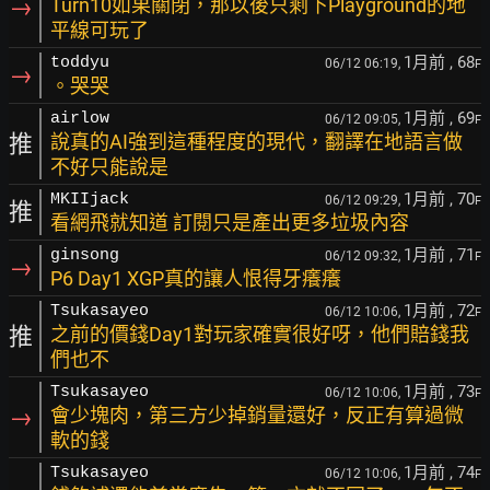
→
Turn10如果關閉，那以後只剩下Playground的地
平線可玩了
1月前
, 68
toddyu
06/12 06:19,
F
→
。哭哭
1月前
, 69
airlow
06/12 09:05,
F
推
說真的AI強到這種程度的現代，翻譯在地語言做
不好只能說是
1月前
, 70
MKIIjack
06/12 09:29,
F
推
看網飛就知道 訂閱只是產出更多垃圾內容
1月前
, 71
ginsong
06/12 09:32,
F
→
P6 Day1 XGP真的讓人恨得牙癢癢
1月前
, 72
Tsukasayeo
06/12 10:06,
F
推
之前的價錢Day1對玩家確實很好呀，他們賠錢我
們也不
1月前
, 73
Tsukasayeo
06/12 10:06,
F
→
會少塊肉，第三方少掉銷量還好，反正有算過微
軟的錢
1月前
, 74
Tsukasayeo
06/12 10:06,
F