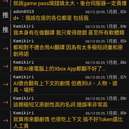
→
就說game pass燒錢燒太大，後台伺服器一定貴爆
1月前
, 83
adon0313
06/12 20:09,
F
推
d+ ：我說在座的各位都是 包括我
1月前
, 84
Kamikiri
06/13 00:29,
F
推
我本身有在做翻譯 我只覺得遊戲 甚至所有軟體類
1月前
, 85
Kamikiri
06/13 00:29,
F
→
都相對不適合用AI翻譯 因為有太多極短詞彙和原
創用語
1月前
, 86
Kamikiri
06/13 00:29,
F
→
微軟AI連電腦上的Xbox App都翻不好了…
1月前
, 87
Kamikiri
06/13 00:29,
F
→
AI適合翻有上下文的劇情 但遇到UI、人物、道
具、場所
1月前
, 88
Kamikiri
06/13 00:29,
F
→
這類極短又原創性高的名詞 錯誤率非常高
1月前
, 89
Kamikiri
06/13 00:29,
F
→
就算用來翻劇情 也很吃上下文 搞不好Token還比
人工貴