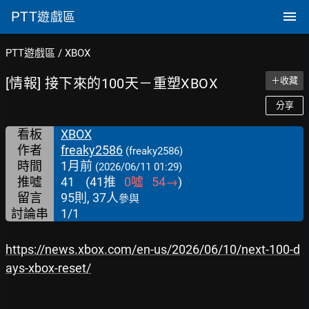
PTT
遊戲區
PTT遊戲區
/
XBOX
[情報] 接下來的100天－重塑XBOX
＋收藏
分享
看板
XBOX
作者
freaky2586
(freaky2586)
時間
1月前
(2026/06/11 01:29)
推噓
41
(
41
推
0
噓
54
→
)
留言
95則, 37人
參與
討論串
1/1
https://news.xbox.com/en-us/2026/06/10/next-100-d
ays-xbox-reset/