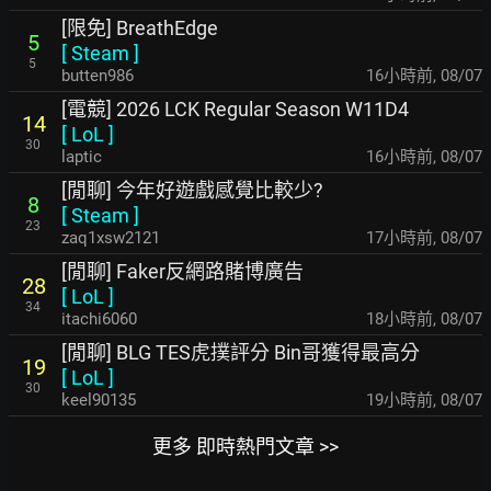
[限免] BreathEdge
5
[
Steam
]
5
butten986
16小時前
,
08/07
[電競] 2026 LCK Regular Season W11D4
14
[
LoL
]
30
laptic
16小時前
,
08/07
[閒聊] 今年好遊戲感覺比較少?
8
[
Steam
]
23
zaq1xsw2121
17小時前
,
08/07
[閒聊] Faker反網路賭博廣告
28
[
LoL
]
34
itachi6060
18小時前
,
08/07
[閒聊] BLG TES虎撲評分 Bin哥獲得最高分
19
[
LoL
]
30
keel90135
19小時前
,
08/07
更多 即時熱門文章 >>