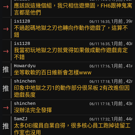
→
應該說這幾個組，我只相信遊樂園，FH6跟神鬼寓
言都是他們
1月前
, 39
is1128
06/11 16:35,
F
→
不過起碼地獄之刃也轉向作動作遊戲了，這算不
錯
1月前
, 40
is1128
06/11 16:35,
F
→
我當初玩地獄之刃就覺得如果做成動作遊戲肯定
不錯
1月前
, 41
Howardyu
06/11 17:16,
F
推
坐等軟軟的百日維新會怎樣www
1月前
, 42
shinchen
06/11 17:18,
F
推
印象中地獄之刃1的動作部分很呆板 2有改進但因
遊戲長度
1月前
, 43
shinchen
06/11 17:18,
F
→
沒辦法完全發揮
1月前
, 44
SamZJ
06/11 17:32,
F
推
太多DEI攏員自業自得，很多核心員工跑掉徒留工
作室也沒用