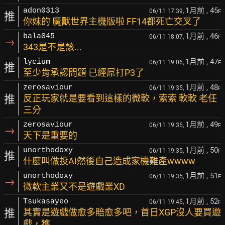
1月前
, 45
adon0313
06/11 17:39,
F
推
你妹的 魔獸世界主機版啦 FF14都死亡交叉了
1月前
, 46
bala045
06/11 18:07,
F
→
343是不是該...
1月前
, 47
lycium
06/11 19:06,
F
推
至少肯承認問題 已經屌打P3了
1月前
, 48
zerosaviour
06/11 19:35,
F
推
反正玩家就是要看到這樣的微軟，索索 軟軟 老任
三分
1月前
, 49
zerosaviour
06/11 19:35,
F
→
天下是重要的
1月前
, 50
unorthodoxy
06/11 19:35,
F
推
什麼叫做投AI然後自己造成家機難產wwww
1月前
, 51
unorthodoxy
06/11 19:35,
F
→
微軟主業又不是遊戲業XD
1月前
, 52
Tsukasayeo
06/11 19:45,
F
推
其實是遊戲做愈多賠愈多吧，首日XGP沒人要買遊
戲，獲