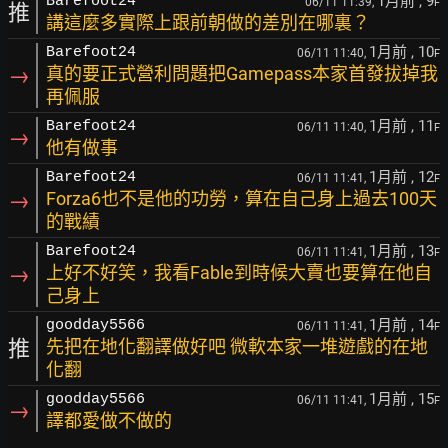
1月前
, 9
Barefoot24
06/11 11:39,
F
推
講這麼多實際上跟前朝做的差別在哪裏？
1月前
, 10
Barefoot24
06/11 11:40,
F
→
真的要正式營利問題把Gamepass本家首發拔掉我
再佩服
1月前
, 11
Barefoot24
06/11 11:40,
F
→
他有做事
1月前
, 12
Barefoot24
06/11 11:41,
F
→
Forza6也不是他的功勞，算在自己身上過去100天
的戰績
1月前
, 13
Barefoot24
06/11 11:41,
F
→
上好不好笑，我看Fable到時候大賣也要算在他自
己身上
1月前
, 14
goodday5566
06/11 11:41,
F
推
先把在地化翻譯做好吧 微軟本家一堆遊戲的在地
化翻
1月前
, 15
goodday5566
06/11 11:41,
F
→
譯都愛做不做的