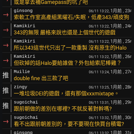
或是拿去補Gamepass的坑了吧
1月前
, 23
ginsong
06/11 13:22,
F
→
索軟工作室高產組黑曜石/失眠，低產343/頑皮狗
1月前
, 24
Kamikiri
06/11 13:22,
F
→
343的無限 嚴格來說也還是上個世代的遊戲
1月前
, 25
Kamikiri
06/11 13:22,
F
→
所以343這世代只出了一款重製 沒有原生的Halo
1月前
, 26
Kamikiri
06/11 13:22,
F
→
但砍掉的話Halo要給誰做？外包給索尼棒雞？
1月前
, 27
Muilie
06/11 13:24,
F
推
double fine 出三款了吧
1月前
, 28
zingy
06/11 13:25,
F
推
一堆垃圾DEI的遊戲，還有那個xxxmixtape。
1月前
, 29
sugoichai
06/11 13:31,
F
推
跟前朝做的差別在哪裡? 不就反著對幹嗎?
1月前
, 30
sugoichai
06/11 13:32,
F
→
看不出跟前朝差別的，要不要現在快買台積電?
1月前
, 31
ginsong
06/11 13:32,
F