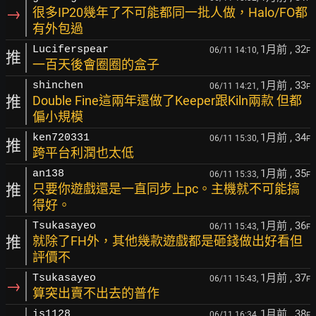
→
很多IP20幾年了不可能都同一批人做，Halo/FO都
有外包過
1月前
, 32
Luciferspear
06/11 14:10,
F
推
一百天後會圈圈的盒子
1月前
, 33
shinchen
06/11 14:21,
F
推
Double Fine這兩年還做了Keeper跟Kiln兩款 但都
偏小規模
1月前
, 34
ken720331
06/11 15:30,
F
推
跨平台利潤也太低
1月前
, 35
an138
06/11 15:33,
F
推
只要你遊戲還是一直同步上pc。主機就不可能搞
得好。
1月前
, 36
Tsukasayeo
06/11 15:43,
F
推
就除了FH外，其他幾款遊戲都是砸錢做出好看但
評價不
1月前
, 37
Tsukasayeo
06/11 15:43,
F
→
算突出賣不出去的普作
1月前
, 38
is1128
06/11 16:34,
F