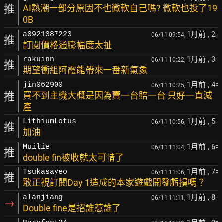
推
AI熱潮一部分原因不也微軟自己嗎? 微軟也投了19
0B
1月前
, 2
a0921387223
06/11 09:54,
F
推
訂閱價格通膨幅度太扯
1月前
, 3
rakuinn
06/11 10:22,
F
推
期望衝組阿霞能帶來一番新氣象
1月前
, 4
jin062900
06/11 10:25,
F
推
買不到主機大概是因為賣一台賠一台 只好一直減
產
1月前
, 5
LithiumLotus
06/11 10:56,
F
推
加油
1月前
, 6
Muilie
06/11 11:04,
F
推
double fin被收就太可惜了
1月前
, 7
Tsukasayeo
06/11 11:06,
F
推
敢正視訂閱Day 1造成的本家遊戲開發虧損嗎？
1月前
, 8
alanjiang
06/11 11:11,
F
→
Double fine是招誰惹誰了