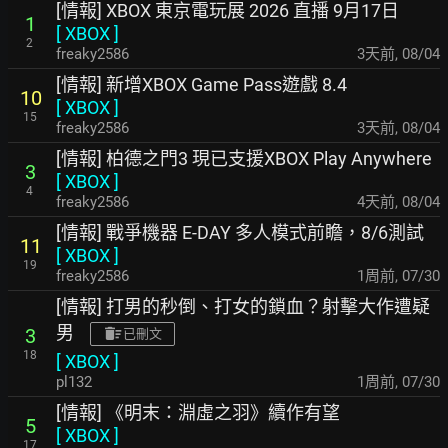
[情報] XBOX 東京電玩展 2026 直播 9月17日
1
[
XBOX
]
2
freaky2586
3天前
,
08/04
[情報] 新增XBOX Game Pass遊戲 8.4
10
[
XBOX
]
15
freaky2586
3天前
,
08/04
[情報] 柏德之門3 現已支援XBOX Play Anywhere
3
[
XBOX
]
4
freaky2586
4天前
,
08/04
[情報] 戰爭機器 E-DAY 多人模式前瞻，8/6測試
11
[
XBOX
]
19
freaky2586
1周前
,
07/30
[情報] 打男的秒倒、打女的鎖血？射擊大作遭疑
男
3
已刪文
18
[
XBOX
]
pl132
1周前
,
07/30
[情報] 《明末：淵虛之羽》續作有望
5
[
XBOX
]
17