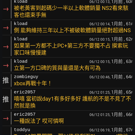
1月前
, 60
kload
06/12 00:13,
F
→
被老黃害到起碼少一半以上軟體銷量 NS2看來駭
客也還束手無
1月前
, 61
kload
06/12 00:14,
F
→
側 能夠維持三年以上不被破軟體銷量絕對超過NS
1月前
, 62
kload
06/12 00:15,
F
→
如果第一方都不上PC+第三方不要獨不占 摸索玩
家口味慢慢建
1月前
, 63
kload
06/12 00:15,
F
→
立第一方口碑的質與量還是大有可為
1月前
, 64
zombieguy
06/12 00:46,
F
推
xbox再戰十年！
1月前
, 65
eric2057
06/12 01:25,
F
推
嘻嘻 當初說day1有多好多好 護航的不是不見了不
然就是換
1月前
, 66
eric2057
06/12 01:25,
F
→
一種說法了 哎可憐啊
1月前
, 67
toddyu
06/12 06:19,
F