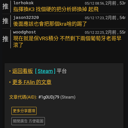
2月前
, 53
lorhokok
05/12 08:56,
F
推
指揮換K3 找個硬的把分析師換掉 起飛
2月前
, 54
jason32320
05/12 17:23,
F
推
後面應該也會把那個kra啥的踢了
2月前
, 55
woodghost
05/12 22:25,
F
推
現在就是保VRS積分 不然剩下兩個葡萄牙老哥早
滾了
‣
返回看板
[
Steam
]
平台
‣
更多 FAlin 的文章
文章代碼(AID):
#1g0UDj79
(Steam)
更多分享選項
關閉廣告 方便截圖