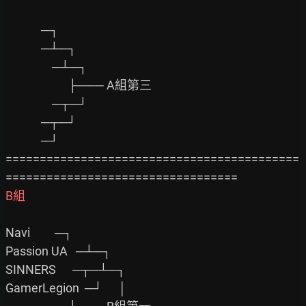
             ─┐

             ─┴─┐

                 ─┴─┐

                       ├─── A組第三

                 ─┬─┘

             ─┬─┘

             ─┘

===========================================
B組
Navi         ─┐

Passion UA   ─┴─┐

SINNERS      ─┬─┴─┐

GamerLegion  ─┘      │
