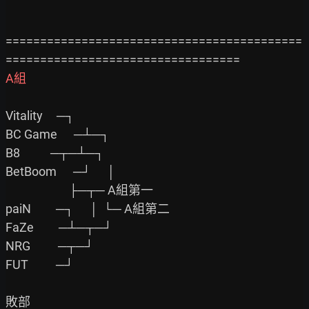
===========================================
A組
Vitality     ─┐

BC Game      ─┴─┐

B8           ─┬─┴─┐

BetBoom      ─┘      │

                       ├─┬─ A組第一

paiN         ─┐      │  └─ A組第二

FaZe         ─┴─┬─┘

NRG          ─┬─┘

FUT          ─┘

敗部
