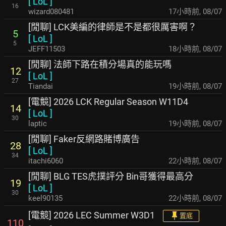
[
LoL
]
16
wizard080481
17小時前
,
08/07
[閒聊] LCK美編的律師是不是都很厲害啊？
5
[
LoL
]
5
JEFF11503
18小時前
,
08/07
[閒聊] 法師下路在積分場真的能玩嗎
12
[
LoL
]
27
Tiandai
19小時前
,
08/07
[電競] 2026 LCK Regular Season W11D4
14
[
LoL
]
30
laptic
19小時前
,
08/07
[閒聊] Faker反網路賭博廣告
28
[
LoL
]
34
itachi6060
22小時前
,
08/07
[閒聊] BLG TES虎撲評分 Bin哥獲得最高分
19
[
LoL
]
30
keel90135
22小時前
,
08/07
[電競] 2026 LEC Summer W3D1
置底
110