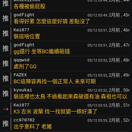
2月前
, 44
a052612565
05/12 03:44,
F
推
各種被偷屁股
2月前
, 45
godfight
05/12 03:49,
F
推
看得好累 怎麼這麼好猜 差點沒了
2月前
, 46
Kai877
05/12 03:51,
F
推
裝這啥位置
2月前
, 47
godfight
05/12 03:51,
F
推
gg還行 坐等BC繼續砸錢
2月前
, 48
qqqwsd
05/12 03:52,
F
推
處刑了GG
2月前
, 49
FAZEX
05/12 03:52,
F
推
BC這陣容再找一個正常人 未來可期
2月前
, 50
kyoukai
05/12 03:52,
F
推
裝這裡也太鳥 不過看起來森破還有油 森祖也可以
2月前
, 51
Kai877
05/12 03:53,
F
→
K3 吉米 波蘭 找一找就變一條好漢了
2月前
, 52
cc970702
05/12 03:55,
F
推
出乎意料了 老豬