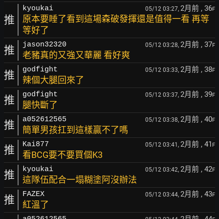
2月前
, 36
kyoukai
05/12 03:27,
F
推
原本要睡了看到這場森破發揮還是值得一看 再等
等好了
2月前
, 37
jason32320
05/12 03:28,
F
推
老豬真的又強又華麗 看好爽
2月前
, 38
godfight
05/12 03:33,
F
推
辣個大腿回來了
2月前
, 39
godfight
05/12 03:37,
F
推
腿快斷了
2月前
, 40
a052612565
05/12 03:38,
F
推
簡單男孩扛到這樣贏不了嗎
2月前
, 41
Kai877
05/12 03:41,
F
推
看BCG要不要買個K3
2月前
, 42
kyoukai
05/12 03:42,
F
推
這隊伍配合一塌糊塗阿沒辦法
2月前
, 43
FAZEX
05/12 03:44,
F
推
紅溫了