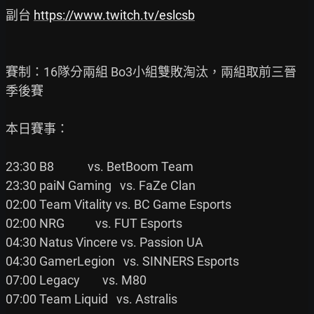
副台 
https://www.twitch.tv/eslcsb
賽制：16隊分兩組 Bo3小組雙敗淘汰，兩組取前三晉
季後賽

本日賽事：

23:30 B8            vs. BetBoom Team

23:30 paiN Gaming   vs. FaZe Clan

02:00 Team Vitality vs. BC Game Esports

02:00 NRG           vs. FUT Esports

04:30 Natus Vincere vs. Passion UA

04:30 GamerLegion   vs. SINNERS Esports

07:00 Legacy        vs. M80

07:00 Team Liquid   vs. Astralis
