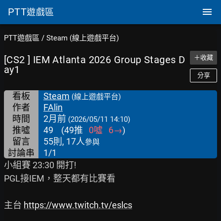
PTT
遊戲區
PTT遊戲區
/
Steam (線上遊戲平台)
[CS2 ] IEM Atlanta 2026 Group Stages D
＋收藏
ay1
分享
看板
Steam
(線上遊戲平台)
作者
FAlin
時間
2月前
(2026/05/11 14:10)
推噓
49
(
49
推
0
噓
6
→
)
留言
55則, 17人
參與
討論串
1/1
小組賽 23:30 開打!

PGL接IEM，整天都有比賽看

主台 
https://www.twitch.tv/eslcs