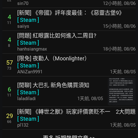
22
sin70
12小時前
,
08/06
[新聞] 《帝國》評年度最佳：《惡靈古堡9》
4
[
Steam
]
11
saiiys
15小時前
,
08/06
[問題] 紅眼露比如何進入二周目?
4
[
Steam
]
8
hanhsiangmax
18小時前
,
08/06
[限免] 夜勤人（Moonlighter）
57
[
Steam
]
73
ANiZan9991
1天前
,
08/05
[閒聊] 大巴扎 新角色購買須知
6
[
Steam
]
11
laladiladi
1天前
,
08/05
[新聞] 《轉世之獸》玩家評價褒貶不一 2大問題
29
[
Steam
]
66
pl132
1天前
,
08/05