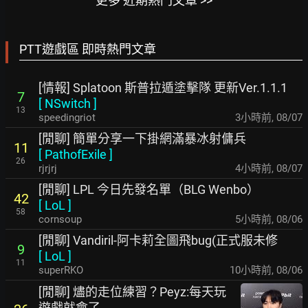
更多 近期熱門文章 >>
PTT遊戲區 即時熱門文章
[情報] Splatoon 斯普拉遁塗擊隊 更新Ver.1.1.1
7
[
NSwitch
]
13
speedingriot
3小時前
,
08/07
[閒聊] 簡單分享一下掛網滿暴冰射傭兵
11
[
PathofExile
]
26
rjrjrj
4小時前
,
08/07
[閒聊] LPL 今日先發名單（BLG Wenbo）
42
[
LoL
]
58
cornsoup
5小時前
,
08/06
[閒聊] Vandiril-阿卡莉全圖飛bug(正式服未修
9
[
LoL
]
11
superRKO
10小時前
,
08/06
[閒聊] 燼的走位練習？Peyz:每天玩
遊戲就會了