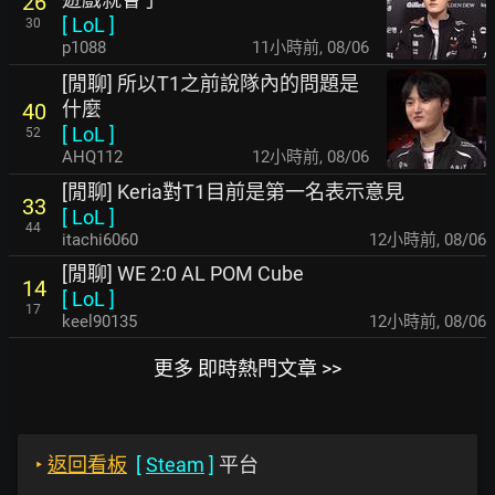
26
[
LoL
]
30
p1088
11小時前
,
08/06
[閒聊] 所以T1之前說隊內的問題是
什麼
40
[
LoL
]
52
AHQ112
12小時前
,
08/06
[閒聊] Keria對T1目前是第一名表示意見
33
[
LoL
]
44
itachi6060
12小時前
,
08/06
[閒聊] WE 2:0 AL POM Cube
14
[
LoL
]
17
keel90135
12小時前
,
08/06
更多 即時熱門文章 >>
‣
返回看板
[
Steam
]
平台