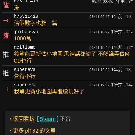
1年前
, 9
h75311418
05/11 00:45,
F
噓
洗
1年前
, 10
h75311418
05/11 00:47,
F
→
估個數字也能一篇
1年前
, 11
jhihansyu
05/11 10:27,
F
噓
1000萬
1年前
, 12
neilisme
05/11 10:46,
F
推
希望能更新個小地圖 黑神話都給了 不然誰弄個M
OD也行
1年前
, 13
supereva
05/11 19:32,
F
推
覺得不行
1年前
, 14
supereva
05/11 19:32,
F
→
我等更新小地圖再繼續玩好了
‣
返回看板
[
Steam
]
平台
‣
更多 pl132 的文章