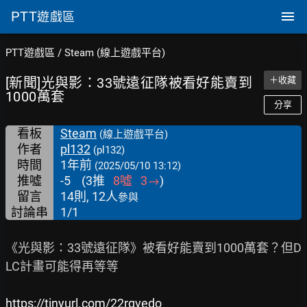
PTT
遊戲區
PTT遊戲區
/
Steam (線上遊戲平台)
[新聞]光與影：33號遠征隊被看好能賣到
＋收藏
1000萬套
分享
看板
Steam
(線上遊戲平台)
作者
pl132
(pl132)
時間
1年前
(2025/05/10 13:12)
推噓
-5
(
3
推
8
噓
3
→
)
留言
14則, 12人
參與
討論串
1/1
《光與影：33號遠征隊》被看好能賣到1000萬套？但D
LC計畫可能得再等等

https://tinyurl.com/22rgvedo