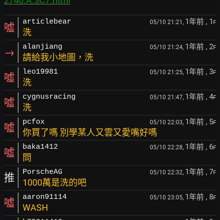
2740.A.3C7.html
1年前
, 1
articlebear
05/10 21:21,
F
噓
洗
1年前
, 2
alanjiang
05/10 21:24,
F
→
請給我小地圖，洗
1年前
, 3
leo19981
05/10 21:25,
F
噓
洗
1年前
, 4
cygnusracing
05/10 21:47,
F
噓
洗
1年前
, 5
pcfox
05/10 22:03,
F
噓
你買了嗎 別學某人又雲又愛嘴好嗎
1年前
, 6
baka1412
05/10 22:28,
F
噓
問
1年前
, 7
PorscheAG
05/10 22:32,
F
推
1000萬是洗的吧
1年前
, 8
aaron91114
05/10 23:05,
F
噓
WASH