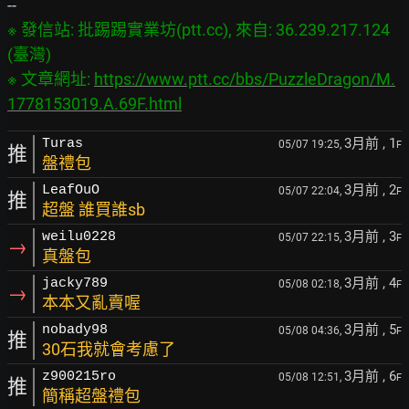
※ 發信站: 批踢踢實業坊(ptt.cc), 來自: 36.239.217.124 
(臺灣)

※ 文章網址: 
https://www.ptt.cc/bbs/PuzzleDragon/M.
1778153019.A.69F.html
3月前
, 1
Turas
05/07 19:25,
F
推
盤禮包
3月前
, 2
LeafOuO
05/07 22:04,
F
推
超盤 誰買誰sb
3月前
, 3
weilu0228
05/07 22:15,
F
→
真盤包
3月前
, 4
jacky789
05/08 02:18,
F
→
本本又亂賣喔
3月前
, 5
nobady98
05/08 04:36,
F
推
30石我就會考慮了
3月前
, 6
z900215ro
05/08 12:51,
F
推
簡稱超盤禮包