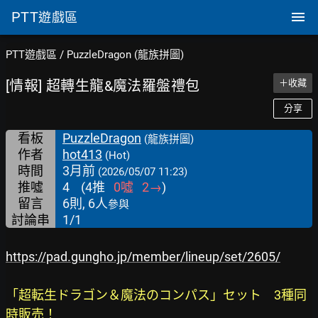
PTT
遊戲區
PTT遊戲區
/
PuzzleDragon (龍族拼圖)
[情報] 超轉生龍&魔法羅盤禮包
＋收藏
分享
看板
PuzzleDragon
(龍族拼圖)
作者
hot413
(Hot)
時間
3月前
(2026/05/07 11:23)
推噓
4
(
4
推
0
噓
2
→
)
留言
6則, 6人
參與
討論串
1/1
https://pad.gungho.jp/member/lineup/set/2605/
「超転生ドラゴン＆魔法のコンパス」セット　3種同
時販売！