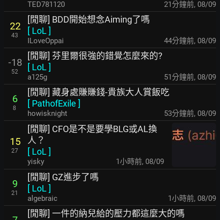
TED781120
21分鐘前
,
08/09
[閒聊] BDD開始想念Aiming了嗎
22
[
LoL
]
43
ILoveOppai
44分鐘前
,
08/09
[閒聊] 芬里爾很強的錯覺怎麼來的?
-18
[
LoL
]
52
a125g
51分鐘前
,
08/09
[閒聊] 藏身處賺賺錢-貴族大人賞飯吃
6
[
PathofExile
]
8
howisknight
53分鐘前
,
08/09
[閒聊] CFO是不是要學BLG或AL換
人？
15
[
LoL
]
27
yisky
1小時前
,
08/09
[閒聊] GZ進步了嗎
9
[
LoL
]
21
algebraic
1小時前
,
08/09
[閒聊] 一件的納兒給的壓力都這麼大的嗎