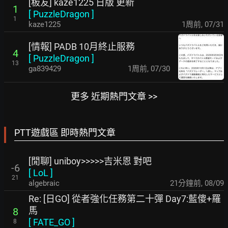
[板友] kaze1225 日版 更新
1
[
PuzzleDragon
]
1
kaze1225
1周前
,
07/31
[情報] PADB 10月終止服務
4
[
PuzzleDragon
]
13
ga839429
1周前
,
07/30
更多 近期熱門文章 >>
PTT遊戲區 即時熱門文章
[閒聊] uniboy>>>>>吉米恩 對吧
-6
[
LoL
]
21
algebraic
21分鐘前
,
08/09
Re: [日GO] 從者強化任務第二十彈 Day7:藍傻+羅
馬
8
[
FATE_GO
]
8