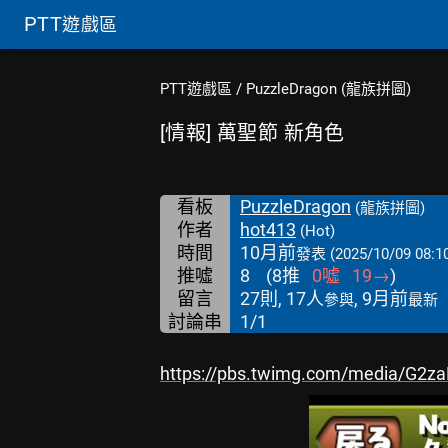
PTT
遊戲區
PTT遊戲區
/
PuzzleDragon (龍族拼圖)
[情報] 萬聖節 新角色
看板
PuzzleDragon
(龍族拼圖)
作者
hot413
(Hot)
時間
10月前
發表
(2025/10/09 08:1
推噓
8
(
8
推
0
噓
19
→
)
留言
27則, 17人
, 9月前
參與
最新
討論串
1/1
https://pbs.twimg.com/media/G2