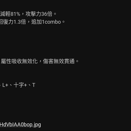
輕81%，攻擊力36倍。

1.3倍，追加1combo。

、屬性吸收無效化，傷害無效貫通。

L+、十字+、T

aHdVbIAA0bop.jpg