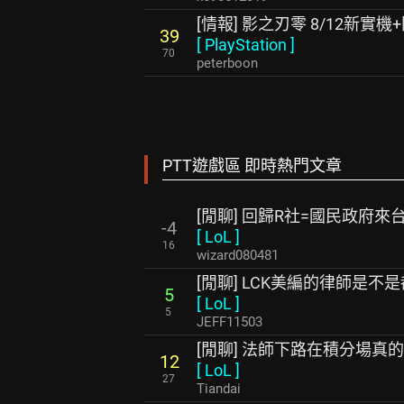
[情報] 影之刃零 8/12新實機
39
[
PlayStation
]
70
peterboon
PTT遊戲區 即時熱門文章
[閒聊] 回歸R社=國民政府來
-4
[
LoL
]
16
wizard080481
[閒聊] LCK美編的律師是不
5
[
LoL
]
5
JEFF11503
[閒聊] 法師下路在積分場真
12
[
LoL
]
27
Tiandai