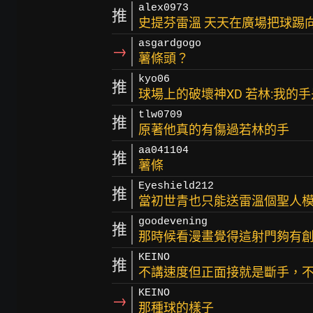
alex0973
推
史提芬雷溫 天天在廣場把球踢向
asgardgogo
→
薯條頭？
kyo06
推
球場上的破壞神XD 若林:我的
tlw0709
推
原著他真的有傷過若林的手
aa041104
推
薯條
Eyeshield212
推
當初世青也只能送雷溫個聖人模式d
goodevening
推
那時候看漫畫覺得這射門夠有
KEINO
推
不講速度但正面接就是斷手，
KEINO
→
那種球的樣子