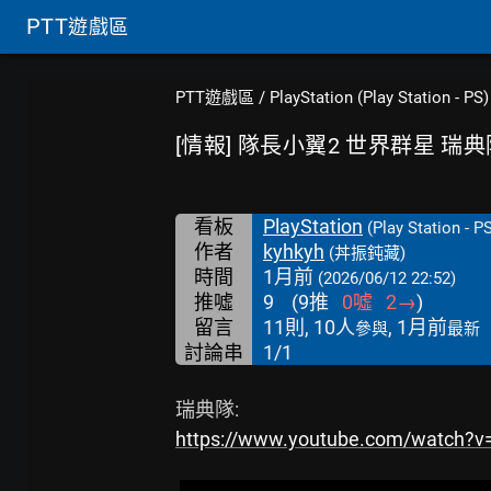
PTT
遊戲區
PTT遊戲區
/
PlayStation (Play Station - PS)
[情報] 隊長小翼2 世界群星 瑞典
看板
PlayStation
(Play Station - P
作者
kyhkyh
(丼振鈍藏)
時間
1月前
(2026/06/12 22:52)
推噓
9
(
9
推
0
噓
2
→
)
留言
11則, 10人
, 1月前
參與
最新
討論串
1/1
https://www.youtube.com/watch?