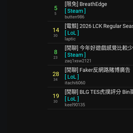
[限免] BreathEdge
5
[
Steam
]
5
butten986
[電競] 2026 LCK Regular Se
14
[
LoL
]
30
laptic
[閒聊] 今年好遊戲感覺比較少
8
[
Steam
]
23
zaq1xsw2121
[閒聊] Faker反網路賭博廣告
28
[
LoL
]
34
itachi6060
[閒聊] BLG TES虎撲評分 B
19
[
LoL
]
30
keel90135