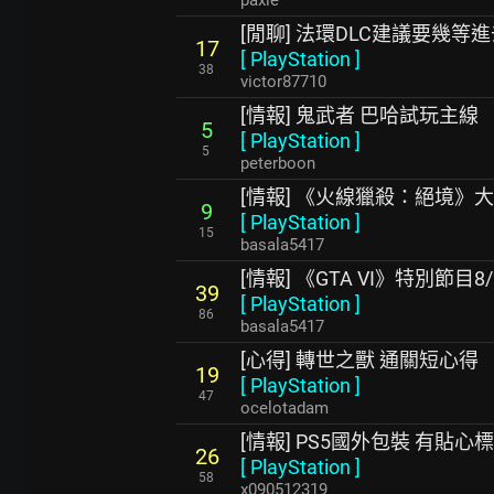
[閒聊] 法環DLC建議要幾等
17
[
PlayStation
]
38
victor87710
[情報] 鬼武者 巴哈試玩主線
5
[
PlayStation
]
5
peterboon
[情報] 《火線獵殺：絕境》
9
[
PlayStation
]
15
basala5417
[情報] 《GTA VI》特別節目8/2
39
[
PlayStation
]
86
basala5417
[心得] 轉世之獸 通關短心得
19
[
PlayStation
]
47
ocelotadam
[情報] PS5國外包裝 有貼心
26
[
PlayStation
]
58
x090512319