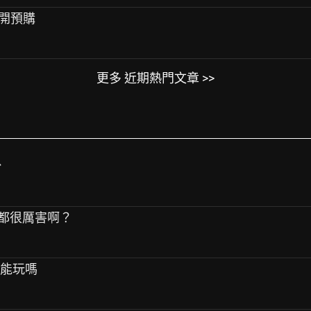
+開預購
更多 近期熱門文章 >>
台
是都很厲害啊？
的能玩嗎