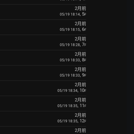
2月前
, 5
05/19 18:14
F
2月前
, 6
05/19 18:15
F
2月前
, 7
05/19 18:28
F
2月前
, 8
05/19 18:33
F
2月前
, 9
05/19 18:33
F
2月前
, 10
05/19 18:34
F
2月前
, 11
05/19 18:35
F
2月前
, 12
05/19 18:35
F
2月前