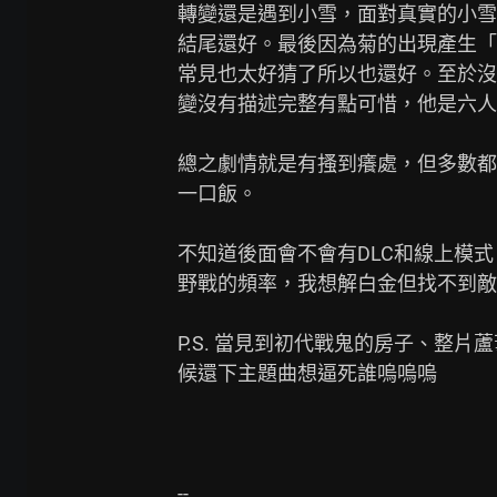
轉變還是遇到小雪，面對真實的小雪
結尾還好。最後因為菊的出現產生「
常見也太好猜了所以也還好。至於沒
變沒有描述完整有點可惜，他是六人眾
總之劇情就是有搔到癢處，但多數都
一口飯。

不知道後面會不會有DLC和線上模式
野戰的頻率，我想解白金但找不到敵
P.S. 當見到初代戰鬼的房子、整
候還下主題曲想逼死誰嗚嗚嗚
