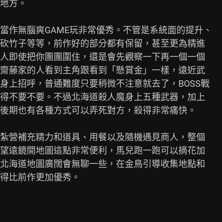
地方。

當作無腦爽GAME玩非常優秀。不管是系統面的提升、

砍竹子等等，前作好的部分都有保留，甚至更為精進

人即使把你團團圍住，還是會先觀察一下再一個一個

齋藤家的人看到主角跟看到「懸賞金」一樣，遠近武

上招呼，普通難度只要稍微不注意就去了，BOSS戰

得不要不要。不過北海道殺人魔身上五種武器，加上

後期也有各種方式可以弄死對方，殺得非常痛快。

紮營補充精力和道具、用餐以及隨機遇見商人，整個

望遠鏡開地圖這點非常便利，馬兒跑一跑可以摘花加

北海道地圖廣闊會無聊一些，在金鳥引導收集地點和

得比前作更加優秀。
