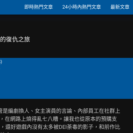
即時熱門文章
24小時內熱門文章
最新文章
魔的復仇之旅
S)
)
管是編劇換人、女主演員的言論、內部員工在社群上

禍的言論，在網路上燒得亂七八糟。讓我也從原本的預購支

還好遊戲內沒有太多被DEI荼毒的影子，和前作比
