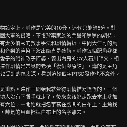
物設定上，前作是完美的10分，這代只能給5分。對

國大軍的侵略，不惜背棄家族的榮譽和舅舅的期待，

有太多優秀的敘事手法和劇情轉折，中間大仁哥的馬

和音樂的渲染下演出簡直是藝術。前作每個配角我都

愛子的戰神政子阿婆、養出內鬼的GY人石川師父，相

這作劇情是常見的老梗「復仇與原諒」，講的是主角

者2受到的傷太深，看到這幾個字PTSD發作也不意外。

是重點。這作一開始我就覺得劇情描寫怪怪的，一個

壞人沒有下殺手就走了，後來女孩逃走跑去本土參加

有六位，一開始就把名字寫在腰間的白布上。主角找

，帥氣的用血擦掉白布上的名字離去。
