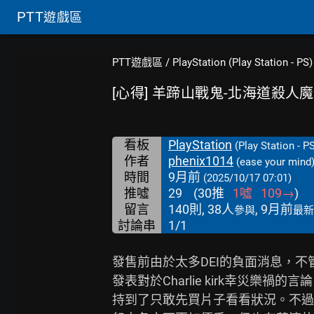
PTT
遊戲區
PTT遊戲區
/
PlayStation (Play Station - PS)
[心得] 羊蹄山戰鬼-北海道殺人
看板
PlayStation
(Play Station - P
作者
phenix1014
(ease your mind
時間
9月前
(2025/10/17 07:01)
推噓
29
(
30
推
1
噓
109
→
)
留言
140則, 38人
, 9月前
參與
最新
討論串
1/1
發售前由於太多DEI的負面消息，不
發表對於Charlie kirk幸災樂
持到了只敢先買片子看看狀況。不過，