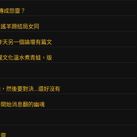
傳成怨靈？
造謠羊蹄結局女同
到昨天另一個論壇有篇文
覺醒文化溫水煮青蛙，版
然後要對決...還好沒有
一開始消息翻的幽魂
...