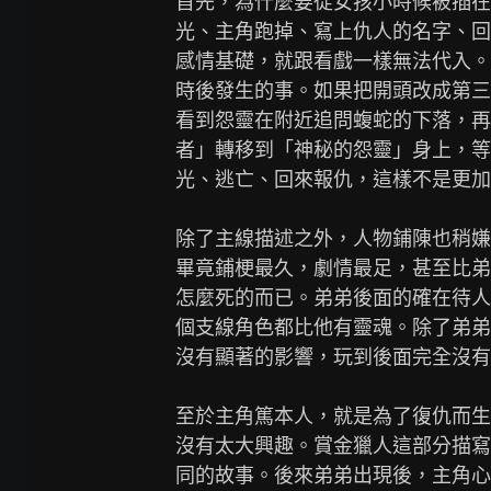
首先，為什麼要從女孩小時候被插在
光、主角跑掉、寫上仇人的名字、回
感情基礎，就跟看戲一樣無法代入。
時後發生的事。如果把開頭改成第三
看到怨靈在附近追問蝮蛇的下落，再
者」轉移到「神秘的怨靈」身上，等
光、逃亡、回來報仇，這樣不是更加
除了主線描述之外，人物鋪陳也稍嫌
畢竟鋪梗最久，劇情最足，甚至比弟
怎麼死的而已。弟弟後面的確在待人
個支線角色都比他有靈魂。除了弟弟
沒有顯著的影響，玩到後面完全沒有
至於主角篤本人，就是為了復仇而生
沒有太大興趣。賞金獵人這部分描寫
同的故事。後來弟弟出現後，主角心