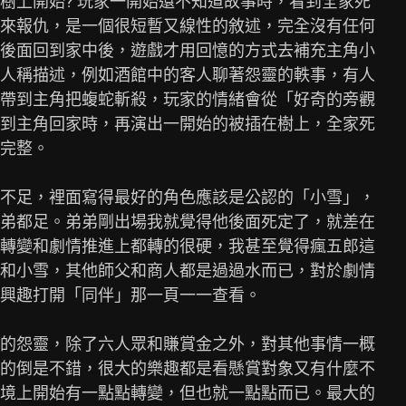
樹上開始? 玩家一開始還不知道故事時，看到全家死

來報仇，是一個很短暫又線性的敘述，完全沒有任何

後面回到家中後，遊戲才用回憶的方式去補充主角小

人稱描述，例如酒館中的客人聊著怨靈的軼事，有人

帶到主角把蝮蛇斬殺，玩家的情緒會從「好奇的旁觀

到主角回家時，再演出一開始的被插在樹上，全家死

完整。

不足，裡面寫得最好的角色應該是公認的「小雪」，

弟都足。弟弟剛出場我就覺得他後面死定了，就差在

轉變和劇情推進上都轉的很硬，我甚至覺得瘋五郎這

和小雪，其他師父和商人都是過過水而已，對於劇情

興趣打開「同伴」那一頁一一查看。

的怨靈，除了六人眾和賺賞金之外，對其他事情一概

的倒是不錯，很大的樂趣都是看懸賞對象又有什麼不

境上開始有一點點轉變，但也就一點點而已。最大的
