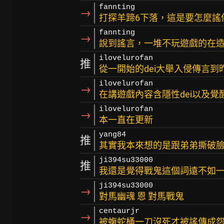
fannting
→
打探羊蹄6下落，這是要怎麼謠
fannting
→
說到謠言，一堆不玩遊戲的在
ilovelurofan
推
從一開始的dei大舉入侵傳言
ilovelurofan
→
在講遊戲內容含隱性dei以及
ilovelurofan
→
本一直在更新
yang84
推
其實我本來想的是跟弟弟撕破臉，
ji394su33000
推
我還是覺得戰鬼這個詞遠不如
ji394su33000
→
對馬幽魂 恩 對馬戰鬼
centaurjr
→
被蝮蛇桶一刀沒死才被謠傳成怨靈