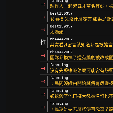
fannting
→
製作人一起起舞才莫名其妙，
best159357
→
女臉模 又沒什麼發言 如果是針
best159357
→
太過頭
rh44442002
推
其實看yt留言就知道都是被謠
rh44442002
→
團隊都換掉了還有編劇被改成
fannting
→
沒有先殺蝮蛇怎麼可能會有怨
fannting
→
：民間沒緣由開始謠傳有怨靈找
fannting
→
蝮蛇殺了他再擴大怨靈名聲也
fannting
→
，民眾是要怎麼謠傳有怨靈？