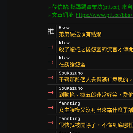
※ 發信站: 批踢踢實業坊(ptt.cc), 來自: 6
※ 文章網址: 
https://www.ptt.cc/bbs
Rsew
推
弟弟硬送頭有點爛
ktcw
→
殺了蝮蛇之後怨靈的流言才傳開
ktcw
→
在談論怨靈
SouKazuho
→
乎齊那段個人覺得滿有意思的
SouKazuho
→
到動搖。瘋五郎非常好笑，愛
fannting
→
女主臉模又沒有出來講什麼爭
fannting
→
很快就被開除了，不懂到底哪