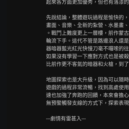
起來各方面更加優秀，但也有落漆的
先說結論，整體遊玩過程是愉快的，
畫面、音樂、全新的紮營、水墨畫、
。戰鬥上難度更上一層樓，前作蒙古
輪流下手。這代不管是路邊浪人還是
器暗器藍光紅光快慢刀毫不囉嗦的往身
如果沒有學習一下應對方式也是被殺
比前作更不客氣的暗器和火槍，到了
地圖探索也是大升級，因為可以隨時
遊戲的過程非常流暢，找到高處使用
速也加強了奔跑的回饋，本來會擔心
無預警觸發支線的方式下，探索表現
---劇情有雷甚入---
