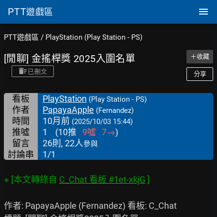
PTT
遊戲區
PTT遊戲區
/
PlayStation (Play Station - PS)
[閒聊] 金搖桿獎 2025入圍名單
＋收藏
已刪文
分享
看板
PlayStation
(Play Station - PS)
作者
PapayaApple
(Fernandez)
時間
10月前
(2025/10/03 15:44)
推噓
1
(
10
推
9
噓
7
→
)
留言
26則, 22人
參與
討論串
1/1
※ [本文轉錄自 
C_Chat 看板 #1et-xkjG
作者: PapayaApple (Fernandez) 看板: C_Chat
