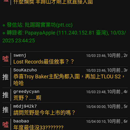
什麼爛獎 羊蹄山才剛上就直接入圍
※ 發信站: 批踢踢實業坊(ptt.cc)

※ 轉錄者: PapayaApple (111.240.152.81 臺灣), 10/03/
10月前
, 2
swenj
10/03 23:46,
F
噓
Lost Records最佳敘事？？
10月前
, 3
SouKazuho
10/03 23:46,
F
推
恭喜Troy Baker主配角都入圍，再加上TLOU S2，
哈哈
10月前
, 4
greedycyan
10/03 23:48,
F
推
荒野？……啊
10月前
, 5
m6dj942k7
10/04 00:00,
F
推
請問荒野是今年上市的嗎？
10月前
, 6
baobao
10/04 00:10,
F
噓
年度最佳沒33???????