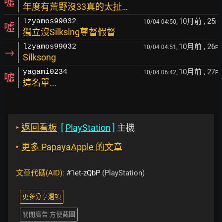
噓
年度有荒野沒33真的太扯…
10月前
, 25
lzyamos99032
10/04 04:50,
F
噓
獨立沒Silkslng尊督假督
10月前
, 26
lzyamos99032
10/04 04:51,
F
→
Silksong
10月前
, 27
yagami0234
10/04 06:42,
F
噓
這名單...
‣
返回看板
[
PlayStation
]
主機
‣
更多 PapayaApple 的文章
文章代碼(AID):
#1et-zQbP
(PlayStation)
更多分享選項
關閉廣告 方便截圖