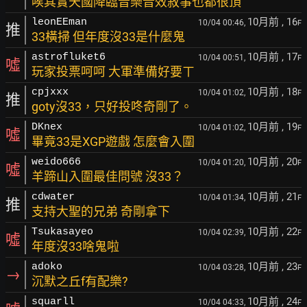
唉其實天國降臨音樂音效敘事也都很頂
10月前
, 16
leonEEman
10/04 00:46,
F
推
33橫掃 但年度沒33是什麼鬼
10月前
, 17
astrofluket6
10/04 00:51,
F
噓
玩家投票呵呵 大軍準備好要ㄒ
10月前
, 18
cpjxxx
10/04 01:02,
F
推
goty沒33，只好投咚奇剛了。
10月前
, 19
DKnex
10/04 01:02,
F
噓
畢竟33是XGP遊戲 怎麼會入圍
10月前
, 20
weido666
10/04 01:20,
F
噓
羊蹄山入圍最佳問號 沒33？
10月前
, 21
cdwater
10/04 01:34,
F
推
支持大聖的兄弟 奇剛拿下
10月前
, 22
Tsukasayeo
10/04 02:39,
F
噓
年度沒33啥鬼啦
10月前
, 23
adoko
10/04 03:28,
F
→
沉默之丘f有配樂?
10月前
, 24
squarll
10/04 04:33,
F