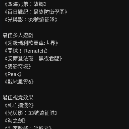
《四海兄弟：故鄉》

《百日戰紀：最終防衛學園》

《光與影：33號遠征隊》

最佳多人遊戲

《超級瑪利歐賽車:世界》

《開球！ Rematch》

《艾爾登法環：黑夜君臨》

《雙影奇境》

《Peak》

《戰地風雲6》

最佳視覺效果

《死亡擱淺2》

《光與影：33號遠征隊》

《海之劍》

《刺客教條：暗影者》
