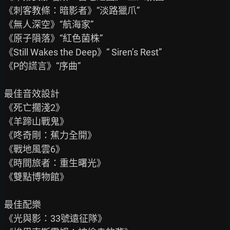
《刺客教條：暗影者》“淡路獵爪”

《無人深空》“航海家”

《原子隕落》“紅色菌株”

《Still Wakes the Deep》“ Siren’s Rest”

《P的謊言》“序曲”

最佳音效設計

《死亡擱淺2》

《羊蹄山戰鬼》

《咚奇剛：蕉力全開》

《戰地風雲6》

《時間旅者：重生曙光》

《雙點博物館》

最佳配樂

《光與影：33號遠征隊》
