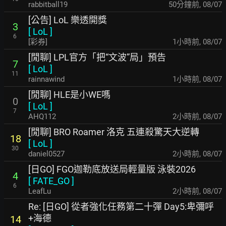
rabbitball19
50分鐘前
,
08/07
[公告] LoL 樂透開獎
3
[
LoL
]
6
[彩券]
1小時前
,
08/07
[閒聊] LPL官方「把“文波”局」預告
7
[
LoL
]
11
rainnawind
1小時前
,
08/07
[閒聊] HLE是小WE嗎
0
[
LoL
]
7
AHQ112
2小時前
,
08/07
[閒聊] BRO Roamer 洛克 五連殺驚天大逆轉
18
[
LoL
]
30
daniel0527
2小時前
,
08/07
[日GO] FGO迦勒底放送局輕量版 泳裝2026
4
[
FATE_GO
]
6
LeafLu
2小時前
,
08/07
Re: [日GO] 從者強化任務第二十彈 Day5:卑彌呼
+海德
14