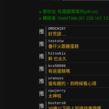
※ 發信站: 批踢踢實業坊(ptt.cc)

OROCHI97
推
好荒謬....
testutw
推
番仔火跟雞蛋糕
hitsukix
推
幹 也太久
kcs58899
推
有送蛋糕嗎
uranuss
推
蠻有趣的，到時候看心得
cpujerry
推
太神啦
busters0
推
30歲以下的人知道這東西嗎