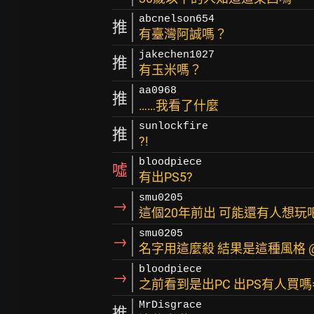
abcnelson654
推
有臺灣阿誠嗎？
jakechen1027
推
有玉米嗎？
aa0968
推
……我看了什麼
sunlockfire
推
?!
bloodpiece
噓
有出PS5?
smu0205
→
這個20年前出 可能還有人想玩
smu0205
→
名字用這麼殺 結果是這種風格 
bloodpiece
→
之前看到是出PC 出PS有人買嗎=
MrDisgrace
推