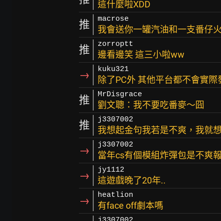
這什麼啦XDD
macrose
推
我會送你一罐汽油和一支番仔
zorroptt
推
邊看邊笑 這三小啦ww
kuku321
→
除了PC外 其他平台都不會實際發
MrDisgrace
推
劉文聰：我不要吃番麥～囧
j3307002
推
我想起金句我若是不爽，我就
j3307002
→
當年cs有個模組炸彈包是不爽
jy1112
→
這遊戲晚了20年..
heatlion
→
有face off劇本嗎
j3307002