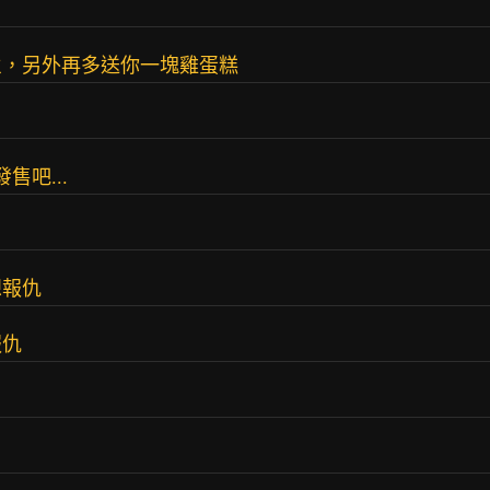
火，另外再多送你一塊雞蛋糕
售吧...
想報仇
報仇