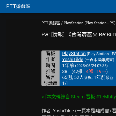
PTT
遊戲區
PTT遊戲區
/
PlayStation (Play Station - PS)
Fw: [情報] 《台灣霹靂火 Re:B
看板
PlayStation
(Play Station - P
作者
YoshiTilde
(一頁本是難成書)
時間
1年前
(2025/06/24 07:35)
推噓
38
(
42
推
4
噓
19
→
)
留言
65則, 52人
, 1年前
參與
最新
討論串
1/1
※ [本文轉錄自 
Steam 看板 #1eMbK
作者: YoshiTilde (一頁本是難成書) 看板