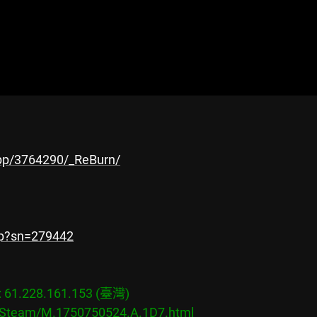
pp/3764290/_ReBurn/
hp?sn=279442
1.228.161.153 (臺灣)

s/Steam/M.1750750524.A.1D7.html