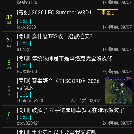
keel90135
1小時前
,
08/07
[電競] 2026 LEC Summer W3D1
置底
32
[
LoL
]
65
lskjd9058
1小時前
,
08/07
[閒聊] 為什麼TES敢一選歐拉夫?
21
[
LoL
]
43
a125g
1小時前
,
08/07
[閒聊] 傳統法師是不是拿洛克完全沒皮條
8
[
LoL
]
23
ROXSMEB
2小時前
,
08/07
[閒聊] 賽事語音《T1SCORD》2026
vs GEN
0
[
LoL
]
6
chainstay120
2小時前
,
08/07
[閒聊] 破解了 左手選麗珊卓就是在暗示保波了
6
[
LoL
]
11
zxcv820421
2小時前
,
08/07
[閒聊] 手小弟可以不要雷我文波嗎