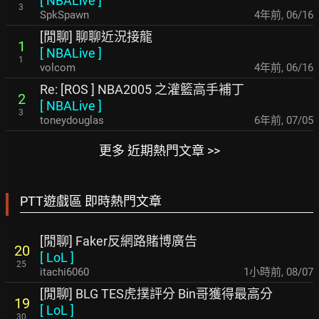
[
NBALive
]
3
SpkSpawn
4年前
,
06/16
[閒聊] 聊聊近況接龍
1
[
NBALive
]
1
volcom
4年前
,
06/16
Re: [ROS ] NBA2005 之灌籃高手補丁
2
[
NBALive
]
3
toneydouglas
6年前
,
07/05
更多 近期熱門文章 >>
PTT遊戲區 即時熱門文章
[閒聊] Faker反網路賭博廣告
20
[
LoL
]
25
itachi6060
1小時前
,
08/07
[閒聊] BLG TES虎撲評分 Bin哥獲得最高分
19
[
LoL
]
30