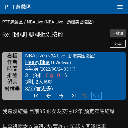
PTT
遊戲區
PTT遊戲區
/
NBALive (NBA Live - 勁爆美國職籃)
Re: [閒聊] 聊聊近況接龍
＋收藏
分享
看板
NBALive
(NBA Live - 勁爆美國職籃)
作者
HeavyBlue
(T-Wolves)
時間
4年前
(2022/06/24 03:11)
推噓
3
(
3
推
0
噓
0
→
)
留言
3則, 2人
參與
討論串
3/7 (看更多)
說明
我還沒結婚 目前35 跟女友交往12年 預定年底結婚

其實很懷念以前跟z大(賈許)、笑話人同隊搞事
