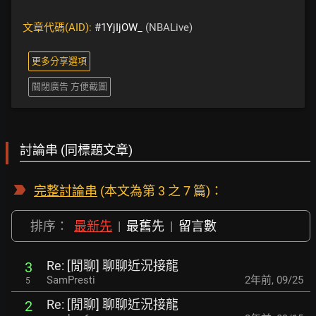
文章代碼(AID):
#1YjIjOW_
(NBALive)
更多分享選項
關閉廣告 方便截圖
討論串 (同標題文章)
完整討論串
(本文為第 3 之 7 篇)：
排序：
最新先
|
最舊先
|
留言數
Re: [閒聊] 聊聊近況接龍
3
SamPresti
2年前
,
09/25
5
Re: [閒聊] 聊聊近況接龍
2