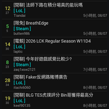
[閒聊] 法師下路在積分場真的能玩嗎
12
[
LoL
]
27
Tiandai
5小時前
,
08/07
[限免] BreathEdge
5
[
Steam
]
5
butten986
5小時前
,
08/07
[電競] 2026 LCK Regular Season W11D4
14
[
LoL
]
30
laptic
5小時前
,
08/07
[閒聊] 今年好遊戲感覺比較少?
8
[
Steam
]
23
zaq1xsw2121
7小時前
,
08/07
[閒聊] Faker反網路賭博廣告
28
[
LoL
]
34
itachi6060
8小時前
,
08/07
[閒聊] BLG TES虎撲評分 Bin哥獲得最高分
19
[
LoL
]
30
keel90135
8小時前
,
08/07