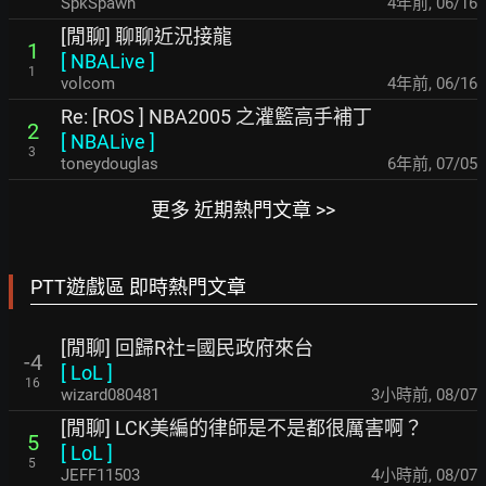
SpkSpawn
4年前
,
06/16
[閒聊] 聊聊近況接龍
1
[
NBALive
]
1
volcom
4年前
,
06/16
Re: [ROS ] NBA2005 之灌籃高手補丁
2
[
NBALive
]
3
toneydouglas
6年前
,
07/05
更多 近期熱門文章 >>
PTT遊戲區 即時熱門文章
[閒聊] 回歸R社=國民政府來台
-4
[
LoL
]
16
wizard080481
3小時前
,
08/07
[閒聊] LCK美編的律師是不是都很厲害啊？
5
[
LoL
]
5
JEFF11503
4小時前
,
08/07