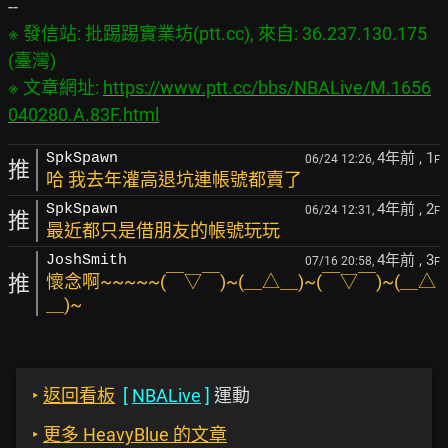
※ 發信站: 批踢踢實業坊(ptt.cc), 來自: 36.237.130.175 
(臺灣)

※ 文章網址: 
https://www.ptt.cc/bbs/NBALive/M.1656
040280.A.83F.html
4年前
, 1
SpkSpawn
06/24 12:26,
F
推
哈 我去年灌高退坑連帳號都賣了
4年前
, 2
SpkSpawn
06/24 12:31,
F
推
最近都只是借朋友的帳號玩玩
4年前
, 3
JoshSmith
07/16 20:58,
F
推
懷念啊~~~~~(￣▽￣)~(＿△＿)~(￣▽￣)~(＿△
＿)~
‣
返回看板
[
NBALive
]
運動
‣
更多 HeavyBlue 的文章