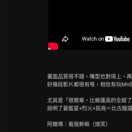
畫面品質很不錯，嘴型也對得上，再給
好幾段影片都很有哏，相信有玩MH
尤其是「很簡單，比帳篷高的全殺了
說明了蒼藍星+烈火+孤鳥＝比古龍還
阿爾瑪：看我幹嘛（燦笑）
