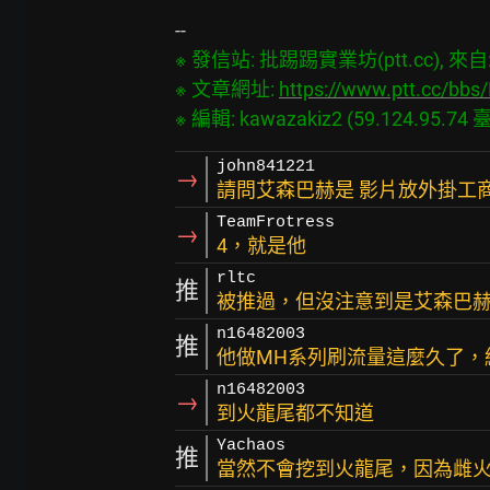
※ 發信站: 批踢踢實業坊(ptt.cc), 來自: 5
※ 文章網址: 
https://www.ptt.cc/bb
john841221
→
請問艾森巴赫是 影片放外掛工
TeamFrotress
→
4，就是他
rltc
推
被推過，但沒注意到是艾森巴
n16482003
推
他做MH系列刷流量這麼久了，
n16482003
→
到火龍尾都不知道
Yachaos
推
當然不會挖到火龍尾，因為雌