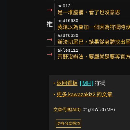
bc0121
→
是一堆腦補，看了也沒意思
asdf6630
推
我還以為會加一個因為狩獵時
asdf6630
→
辦法切尾巴，結果從身體挖出
akles111
→
荒野沒辦法，要嚴就是要等官方
‣
返回看板
[
MH
]
狩獵
‣
更多 kawazakiz2 的文章
文章代碼(AID):
#1g0LWiz0
(MH)
更多分享選項