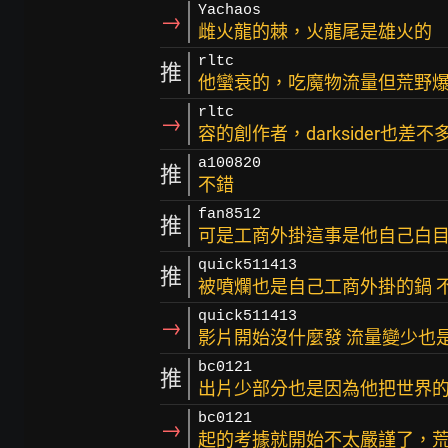
Yachaos
→
雌火龍的棘，火龍尾是雄火的
rltc
推
他蠻衰的，吃魔物流量但荒野
rltc
→
容的創作者，darksider也差不
a100820
推
不錯
fan8512
推
可是工商外掛這事是他自己白
quick511413
推
被噴爛也是自己工商外掛的鍋 
quick511413
→
影片開始沒什麼發 流量變少也
bc0121
推
出片少部分也是因為他把世界的
bc0121
→
起的考據就開始不太嚴謹了，