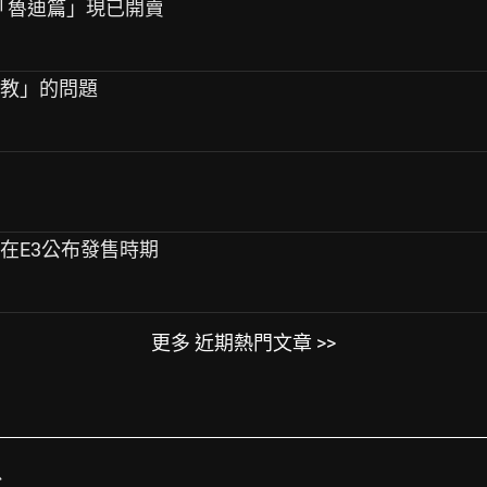
C「魯迪篇」現已開賣
指教」的問題
界在E3公布發售時期
更多 近期熱門文章 >>
台