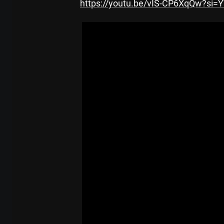
https://youtu.be/vIS-CP6XqQw?si