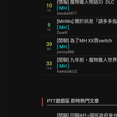
[情報] 魔物獵人物語3》DL
10
[
MH
]
14
basala5417
[MHWs] 關於訊息「請多多
8
[
MH
]
12
DearR
[閒聊] 為了MH XX買switch
39
[
MH
]
90
jimmy888
[閒聊] 九年前，魔物獵人世
33
[
MH
]
114
kawazakiz2
PTT遊戲區 即時熱門文章
[閒聊] 回歸R社=國民政府來