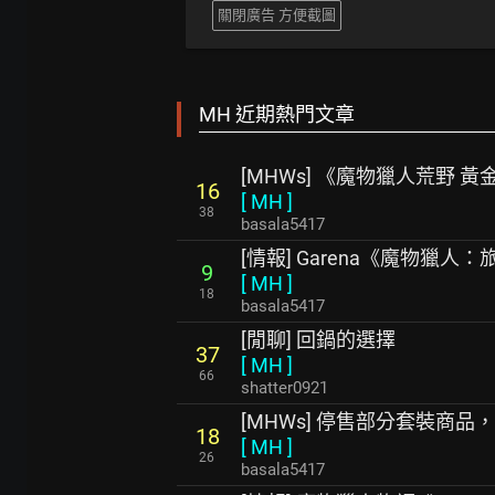
關閉廣告 方便截圖
MH 近期熱門文章
[MHWs] 《魔物獵人荒野 
16
[
MH
]
38
basala5417
[情報] Garena《魔物獵
9
[
MH
]
18
basala5417
[閒聊] 回鍋的選擇
37
[
MH
]
66
shatter0921
[MHWs] 停售部分套裝商
18
[
MH
]
26
basala5417