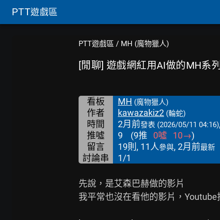
PTT
遊戲區
PTT遊戲區
/
MH (魔物獵人)
[閒聊] 遊戲網紅用AI做的MH
看板
MH
(魔物獵人)
作者
kawazakiz2
(輪蛇)
時間
2月前
發表
(2026/05/11 04:16)
推噓
9
(
9
推
0
噓
10
→
)
留言
19則, 11人
, 2月前
參與
最新
討論串
1/1
先說，是艾森巴赫做的影片

我平常也沒在看他的影片，Youtube