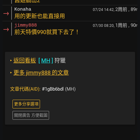
舊遊戲出2
2周前
, 89
Konaha
07/24 14:42,
F
→
用的更新也能直接用
1周前
, 90
jimmy888
07/30 08:20,
F
→
前天特價990就買下去了！
‣
返回看板
[
MH
]
狩獵
‣
更多 jimmy888 的文章
文章代碼(AID):
#1gBb6bdl
(MH)
更多分享選項
關閉廣告 方便截圖