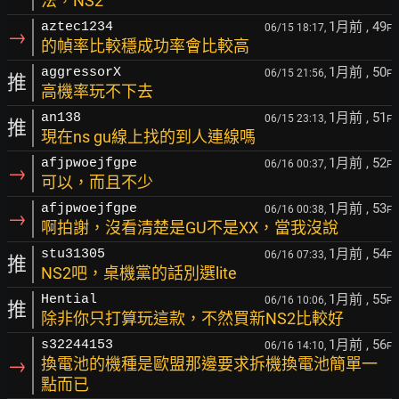
法，NS2
1月前
, 49
aztec1234
06/15 18:17,
F
→
的幀率比較穩成功率會比較高
1月前
, 50
aggressorX
06/15 21:56,
F
推
高機率玩不下去
1月前
, 51
an138
06/15 23:13,
F
推
現在ns gu線上找的到人連線嗎
1月前
, 52
afjpwoejfgpe
06/16 00:37,
F
→
可以，而且不少
1月前
, 53
afjpwoejfgpe
06/16 00:38,
F
→
啊拍謝，沒看清楚是GU不是XX，當我沒說
1月前
, 54
stu31305
06/16 07:33,
F
推
NS2吧，桌機黨的話別選lite
1月前
, 55
Hential
06/16 10:06,
F
推
除非你只打算玩這款，不然買新NS2比較好
1月前
, 56
s32244153
06/16 14:10,
F
→
換電池的機種是歐盟那邊要求拆機換電池簡單一
點而已