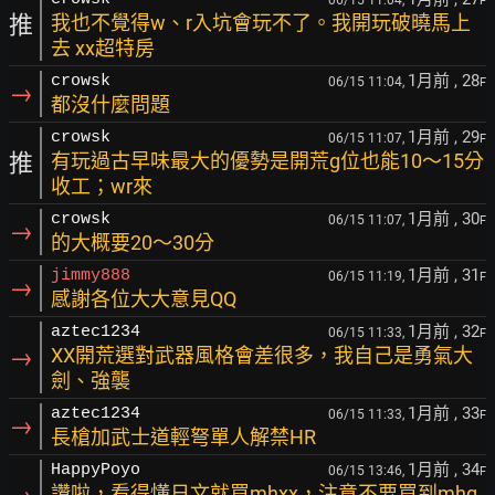
06/15 11:04,
F
推
我也不覺得w、r入坑會玩不了。我開玩破曉馬上
去 xx超特房
1月前
, 28
crowsk
06/15 11:04,
F
→
都沒什麼問題
1月前
, 29
crowsk
06/15 11:07,
F
推
有玩過古早味最大的優勢是開荒g位也能10～15分
收工；wr來
1月前
, 30
crowsk
06/15 11:07,
F
→
的大概要20～30分
1月前
, 31
jimmy888
06/15 11:19,
F
→
感謝各位大大意見QQ
1月前
, 32
aztec1234
06/15 11:33,
F
→
XX開荒選對武器風格會差很多，我自己是勇氣大
劍、強襲
1月前
, 33
aztec1234
06/15 11:33,
F
→
長槍加武士道輕弩單人解禁HR
1月前
, 34
HappyPoyo
06/15 13:46,
F
讚啦，看得懂日文就買mhxx，注意不要買到mhg