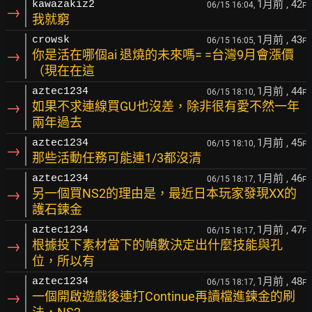
1月前
, 42
kawazakiz2
06/15 16:04,
F
→
我就窮
1月前
, 43
crowsk
06/15 16:05,
F
→
你是活在哪個ai 退燒的未來嗎= =台灣9月會漲價
（現在在這
1月前
, 44
aztec1234
06/15 18:10,
F
→
如果不求連線買GU也沒差，除非很有愛不然一年
兩年過去
1月前
, 45
aztec1234
06/15 18:10,
F
→
那些活動任務可能連1/3都沒清
1月前
, 46
aztec1234
06/15 18:17,
F
→
另一個買NS2的理由是，最近日本玩家發現XX的
護石鍊金
1月前
, 47
aztec1234
06/15 18:17,
F
→
根據投下素材當下的幀數決定出什麼技能與孔
位，所以有
1月前
, 48
aztec1234
06/15 18:17,
F
→
一個開啟遊戲後連打Continue再讀檔進鍊金的刷