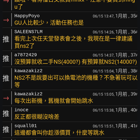
→
u了
1月前
, 35
HappyPoyo
06/15 13:47,
F
→
GU人比較少，活動任務也是
1月前
, 36
SALEENS7LM
06/15 14:26,
F
推
看完上次任天堂發表會之後，我現在是一律建議
買ns2了
1月前
, 37
a7872429
06/15 14:37,
F
推
沒預算就收二手NS(4000?) 有預算就NS2(14000?)
1月前
, 38
kawazakiz2
06/15 15:04,
F
推
NS2不是說要出可以換電池的機種？不急著玩可以
等
1月前
, 39
kawazakiz2
06/15 15:05,
F
→
每次出新機，舊機就會開始跳水
1月前
, 40
inoce
06/15 15:38,
F
推
反正都很糊沒啥差
1月前
, 41
squall01
06/15 15:51,
F
推
這邊都會叫你趁漲價買，什麼等跳水