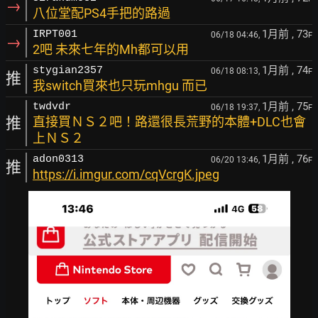
→
八位堂配PS4手把的路過
1月前
, 73
IRPT001
06/18 04:46,
F
→
2吧 未來七年的Mh都可以用
1月前
, 74
stygian2357
06/18 08:13,
F
推
我switch買來也只玩mhgu 而已
1月前
, 75
twdvdr
06/18 19:37,
F
推
直接買ＮＳ２吧！路還很長荒野的本體+DLC也會
上ＮＳ２
1月前
, 76
adon0313
06/20 13:46,
F
推
https://i.imgur.com/cqVcrgK.jpeg