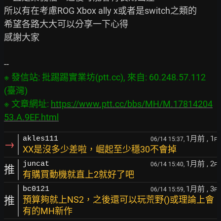
所以有在考慮ROG Xbox ally x或者是switch之類的

希望各路大大可以分享一下心得

感謝大家

※ 發信站: 批踢踢實業坊(ptt.cc), 來自: 60.248.57.112 
(臺灣)

※ 文章網址: 
https://www.ptt.cc/bbs/MH/M.17814204
53.A.9EF.html
1月前
, 1
akles111
06/14 15:37,
F
→
XX是沒多少差啦，崛起至少穩30不會掉
1月前
, 2
juncat
06/14 15:40,
F
推
有購買動機就直上2就好了吧
1月前
, 3
bc0121
06/14 15:59,
F
推
預算夠就上NS2，之後還可以玩荒野()或理論上會
有的MH新作