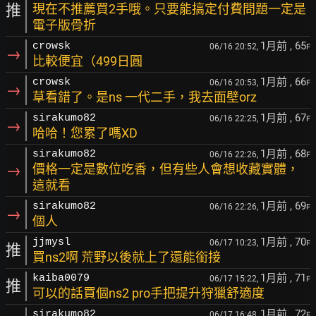
推
現在不推薦買2手哦。只要能搞定付費問題一定是
電子版骨折
1月前
, 65
crowsk
06/16 20:52,
F
→
比較便宜（499日圓
1月前
, 66
crowsk
06/16 20:53,
F
→
草看錯了。是ns 一代二手，我去面壁orz
1月前
, 67
sirakumo82
06/16 22:25,
F
→
哈哈！您累了嗎XD
1月前
, 68
sirakumo82
06/16 22:26,
F
→
價格一定是數位吃香，但有些人會想收藏實體，
這就看
1月前
, 69
sirakumo82
06/16 22:26,
F
→
個人
1月前
, 70
jjmysl
06/17 10:23,
F
推
買ns2啊 荒野以後就上了還能銜接
1月前
, 71
kaiba0079
06/17 15:22,
F
推
可以的話買個ns2 pro手把提升狩獵舒適度
1月前
, 72
sirakumo82
06/17 16:48,
F