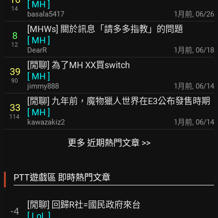
[
MH
]
14
basala5417
1月前
,
06/26
[MHWs] 關於訊息「請多多指教」的問題
8
[
MH
]
12
DearR
1月前
,
06/18
[閒聊] 為了MH XX買switch
39
[
MH
]
90
jimmy888
1月前
,
06/14
[閒聊] 九年前，魔物獵人世界在E3公布發售時期
33
[
MH
]
114
kawazakiz2
1月前
,
06/14
更多 近期熱門文章 >>
PTT遊戲區 即時熱門文章
[閒聊] 回歸R社=國民政府來台
-4
[
LoL
]