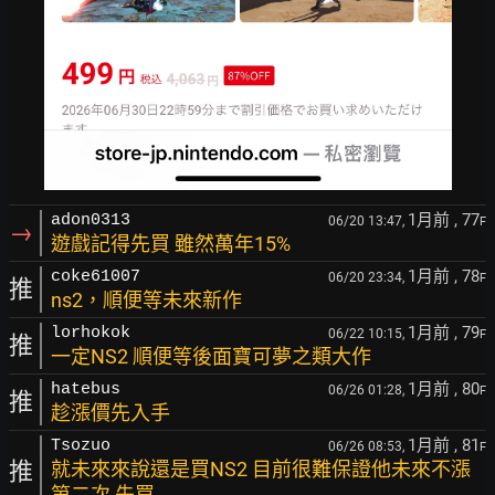
1月前
, 77
adon0313
06/20 13:47,
F
→
遊戲記得先買 雖然萬年15%
1月前
, 78
coke61007
06/20 23:34,
F
推
ns2，順便等未來新作
1月前
, 79
lorhokok
06/22 10:15,
F
推
一定NS2 順便等後面寶可夢之類大作
1月前
, 80
hatebus
06/26 01:28,
F
推
趁漲價先入手
1月前
, 81
Tsozuo
06/26 08:53,
F
推
就未來來說還是買NS2 目前很難保證他未來不漲
第二次 先買