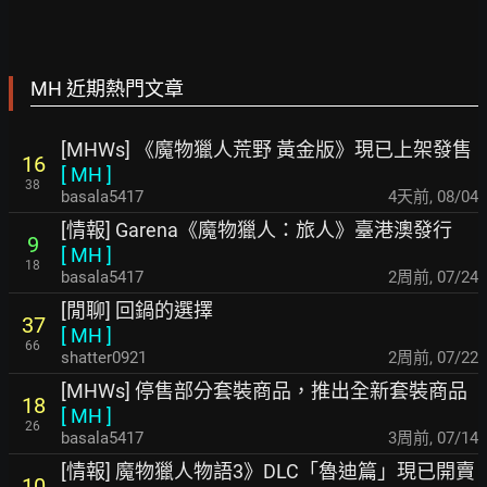
MH 近期熱門文章
[MHWs] 《魔物獵人荒野 黃金版》現已上架發售
16
[
MH
]
38
basala5417
4天前
,
08/04
[情報] Garena《魔物獵人：旅人》臺港澳發行
9
[
MH
]
18
basala5417
2周前
,
07/24
[閒聊] 回鍋的選擇
37
[
MH
]
66
shatter0921
2周前
,
07/22
[MHWs] 停售部分套裝商品，推出全新套裝商品
18
[
MH
]
26
basala5417
3周前
,
07/14
[情報] 魔物獵人物語3》DLC「魯迪篇」現已開賣
10