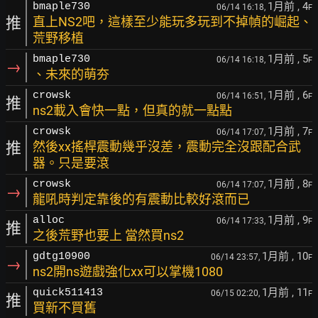
1月前
, 4
bmaple730
06/14 16:18,
F
推
直上NS2吧，這樣至少能玩多玩到不掉幀的崛起、
荒野移植
1月前
, 5
bmaple730
06/14 16:18,
F
→
、未來的萌夯
1月前
, 6
crowsk
06/14 16:51,
F
推
ns2載入會快一點，但真的就一點點
1月前
, 7
crowsk
06/14 17:07,
F
推
然後xx搖桿震動幾乎沒差，震動完全沒跟配合武
器。只是要滾
1月前
, 8
crowsk
06/14 17:07,
F
→
龍吼時判定靠後的有震動比較好滾而已
1月前
, 9
alloc
06/14 17:33,
F
推
之後荒野也要上 當然買ns2
1月前
, 10
gdtg10900
06/14 23:57,
F
→
ns2開ns遊戲強化xx可以掌機1080
1月前
, 11
quick511413
06/15 02:20,
F
推
買新不買舊