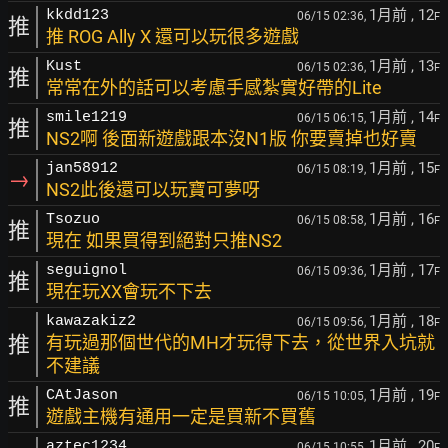
1月前
, 12
kkdd123
06/15 02:36,
F
推
推 ROG Ally X 還可以玩很多遊戲
1月前
, 13
Kust
06/15 02:36,
F
推
常常在外的話可以考慮手感紮實好帶的Lite
1月前
, 14
smile1219
06/15 06:15,
F
推
NS2啊 後面新遊戲跟本沒N1版 你要賣掉也好賣
1月前
, 15
jan58912
06/15 08:19,
F
→
NS2此後還可以玩寶可夢呀
1月前
, 16
Tsozuo
06/15 08:58,
F
推
現在 如果買得到絕對只推NS2
1月前
, 17
seguignol
06/15 09:36,
F
推
現在玩XX會玩不下去
1月前
, 18
kawazakiz2
06/15 09:56,
F
推
有玩過那個世代的MH才玩得下去，從世界入坑就
不建議
1月前
, 19
CAtJason
06/15 10:05,
F
推
遊戲主機有通用一定是買新不買舊
1月前
, 20
aztec1234
06/15 10:55,
F