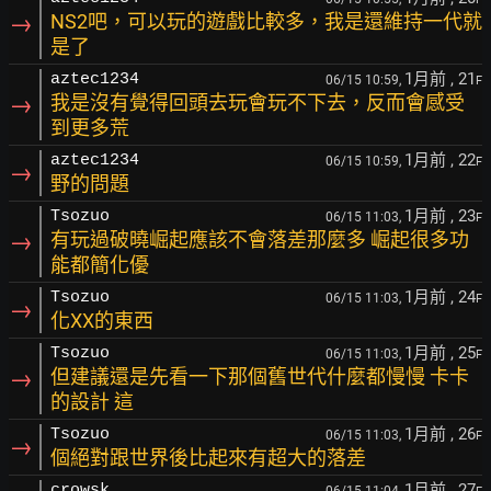
→
NS2吧，可以玩的遊戲比較多，我是還維持一代就
是了
1月前
, 21
aztec1234
06/15 10:59,
F
→
我是沒有覺得回頭去玩會玩不下去，反而會感受
到更多荒
1月前
, 22
aztec1234
06/15 10:59,
F
→
野的問題
1月前
, 23
Tsozuo
06/15 11:03,
F
→
有玩過破曉崛起應該不會落差那麼多 崛起很多功
能都簡化優
1月前
, 24
Tsozuo
06/15 11:03,
F
→
化XX的東西
1月前
, 25
Tsozuo
06/15 11:03,
F
→
但建議還是先看一下那個舊世代什麼都慢慢 卡卡
的設計 這
1月前
, 26
Tsozuo
06/15 11:03,
F
→
個絕對跟世界後比起來有超大的落差
1月前
, 27
crowsk