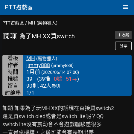
PTT
遊戲區
PTT遊戲區
/
MH (魔物獵人)
[閒聊] 為了MH XX買switch
＋收藏
分享
看板
MH
(魔物獵人)
作者
jimmy888
(jimmy888)
時間
1月前
(2026/06/14 07:00)
推噓
39
(
39
推
0
噓
51
→
)
留言
90則, 42人
參與
討論串
1/1
如題 如果為了玩MH XX的話現在直接買switch2

還是買switch oled或者是switch lite呢？QQ

switch lite沒有震動會不會遊戲體驗差很多

一直是桌機檔，之後可能會有長期出差
