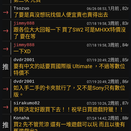
1月前
, 82
Tsozuo
06/26 08:53,
F
→
了要是真沒想玩找個人便宜賣也賣得出去
3周前
, 83
jimmy888
07/18 19:58,
F
→
跟各位大大回報一下 買了SW2 可是MHXX特價沒
了 要在等
3周前
, 84
jimmy888
07/18 19:58,
F
→
一下XD
2周前
, 85
dvdr2001
07/19 20:49,
F
推
要有中文的話要買國際版 Ultimate ，不過等數位
特價不
2周前
, 86
dvdr2001
07/19 20:49,
F
→
如入手二手的卡夾就行了，又不是Sony只有數位
版。
2周前
, 87
sirakumo82
07/20 10:26,
F
→
恭賀決定好跟買下去！！祝早日買遊戲狩獵！！
2周前
, 88
Konaha
07/24 14:42,
F
推
買2 先不管荒涼 還有一堆遊戲可以玩 而且以後有