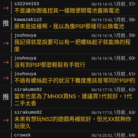
1月前
, 57
s32244153
06/16 14:10,
F
→
不是讓你跟遙控其一樣隨便開電池蓋換電池
1月前
, 58
kawazakiz2
06/16 15:42,
F
推
原來是這樣啊，我以為像PSP那樣可以換電池
1月前
, 59
jouhouya
06/16 16:18,
F
→
我記得就是說要可以有一把螺絲起子就能換的程
度
1月前
, 60
jouhouya
06/16 16:18,
F
→
沒有到PSP那麼輕鬆有手就行
1月前
, 61
jouhouya
06/16 16:18,
F
→
不過有螺絲起子的狀況下難度應該是等同於PSP的
1月前
, 62
sirakumo82
06/16 17:10,
F
推
當年也是為了MHXX買NS，建議買1代就好，1代
二手太香
1月前
, 63
sirakumo82
06/16 17:10,
F
→
未來有想玩NS2的遊戲再補就好，但光XX就夠你
玩很久
1月前
, 64
crowsk
06/16 20:52,
F