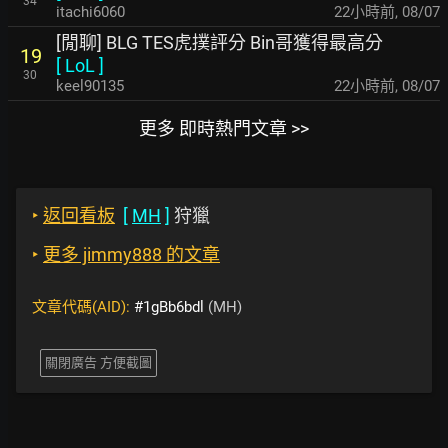
34
itachi6060
22小時前
,
08/07
[閒聊] BLG TES虎撲評分 Bin哥獲得最高分
19
[
LoL
]
30
keel90135
22小時前
,
08/07
更多 即時熱門文章 >>
‣
返回看板
[
MH
]
狩獵
‣
更多 jimmy888 的文章
文章代碼(AID):
#1gBb6bdl
(MH)
關閉廣告 方便截圖