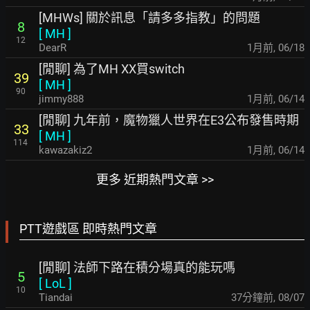
[MHWs] 關於訊息「請多多指教」的問題
8
[
MH
]
12
DearR
1月前
,
06/18
[閒聊] 為了MH XX買switch
39
[
MH
]
90
jimmy888
1月前
,
06/14
[閒聊] 九年前，魔物獵人世界在E3公布發售時期
33
[
MH
]
114
kawazakiz2
1月前
,
06/14
更多 近期熱門文章 >>
PTT遊戲區 即時熱門文章
[閒聊] 法師下路在積分場真的能玩嗎
5
[
LoL
]
10
Tiandai
37分鐘前
,
08/07