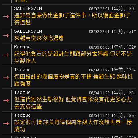
1年前
, 130
SALEENS7LM
08/02 22:01,
F
→
還非常自豪做出金獅子這件事，所以後面金獅子
待遇越
1年前
, 131
SALEENS7LM
08/02 22:01,
F
→
來越高從來沒吃過癟
1年前
, 132
Konaha
08/03 00:08,
F
→
記得他負責的是設計生態跟部分世界觀 但是不是
掛製作人
1年前
, 133
Tsozuo
08/04 11:27,
F
→
德田設計的幾個魔物是真的不錯 兼顧生態 趣味性
跟強度
1年前
, 134
Tsozuo
08/04 11:28,
F
→
但這代雖然生態很好 但覺得團隊沒有花更多心力
去支撐這些
1年前
, 135
Tsozuo
08/04 11:28,
F
→
設定很可惜 讓荒野這個周年級大作沒想世界一樣
成功