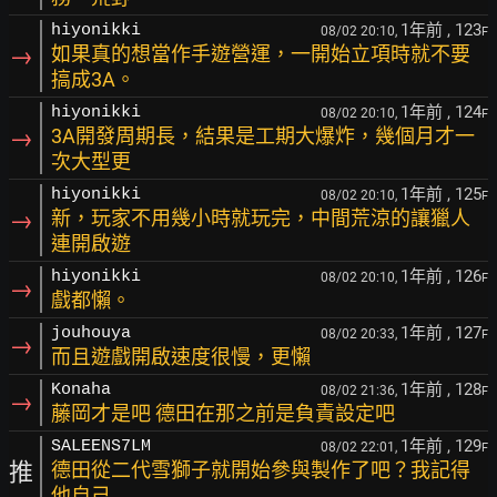
1年前
, 123
hiyonikki
08/02 20:10,
F
→
如果真的想當作手遊營運，一開始立項時就不要
搞成3A。
1年前
, 124
hiyonikki
08/02 20:10,
F
→
3A開發周期長，結果是工期大爆炸，幾個月才一
次大型更
1年前
, 125
hiyonikki
08/02 20:10,
F
→
新，玩家不用幾小時就玩完，中間荒涼的讓獵人
連開啟遊
1年前
, 126
hiyonikki
08/02 20:10,
F
→
戲都懶。
1年前
, 127
jouhouya
08/02 20:33,
F
→
而且遊戲開啟速度很慢，更懶
1年前
, 128
Konaha
08/02 21:36,
F
→
藤岡才是吧 德田在那之前是負責設定吧
1年前
, 129
SALEENS7LM
08/02 22:01,
F
推
德田從二代雪獅子就開始參與製作了吧？我記得
他自己