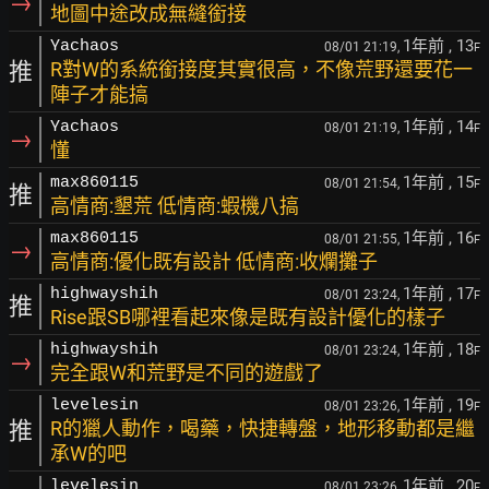
→
地圖中途改成無縫銜接
1年前
, 13
Yachaos
08/01 21:19,
F
推
R對W的系統銜接度其實很高，不像荒野還要花一
陣子才能搞
1年前
, 14
Yachaos
08/01 21:19,
F
→
懂
1年前
, 15
max860115
08/01 21:54,
F
推
高情商:墾荒 低情商:蝦機八搞
1年前
, 16
max860115
08/01 21:55,
F
→
高情商:優化既有設計 低情商:收爛攤子
1年前
, 17
highwayshih
08/01 23:24,
F
推
Rise跟SB哪裡看起來像是既有設計優化的樣子
1年前
, 18
highwayshih
08/01 23:24,
F
→
完全跟W和荒野是不同的遊戲了
1年前
, 19
levelesin
08/01 23:26,
F
推
R的獵人動作，喝藥，快捷轉盤，地形移動都是繼
承W的吧
1年前
, 20
levelesin
08/01 23:26,
F