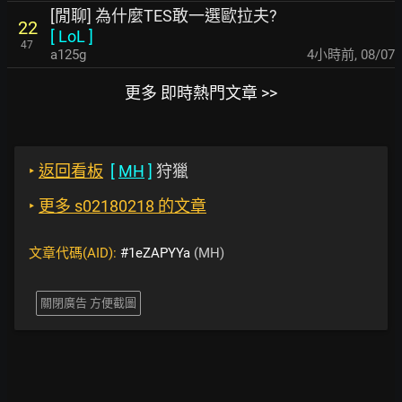
[閒聊] 為什麼TES敢一選歐拉夫?
22
[
LoL
]
47
a125g
4小時前
,
08/07
更多 即時熱門文章 >>
‣
返回看板
[
MH
]
狩獵
‣
更多 s02180218 的文章
文章代碼(AID):
#1eZAPYYa
(MH)
關閉廣告 方便截圖