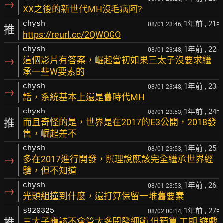
→
XX之後的新世代MH沒毛病阿?
1年前
, 21
chysh
08/01 23:46,
F
推
https://reurl.cc/2QWOGO
1年前
, 22
chysh
08/01 23:48,
F
→
這個影片有答案，崛起當初如果三太子沒要求繼
承一些W要素的
1年前
, 23
chysh
08/01 23:48,
F
→
話，系統基本上還是舊時代MH
1年前
, 24
chysh
08/01 23:53,
F
推
而且奇怪的是，世界是在2017的E3公開，2018發
售，崛起差不
1年前
, 25
chysh
08/01 23:53,
F
→
多在2017進行開發，照理說應該完全繼承世界經
驗，但不知道
1年前
, 26
chysh
08/01 23:53,
F
→
光頭組撞到什麼，還打算保留一堆舊要素
1年前
, 27
s920325
08/02 00:14,
F
推
三太子應該不會管太多開發細節 但預算 工期 遊戲