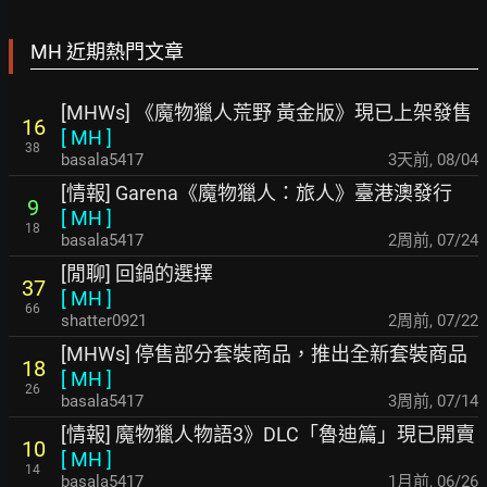
MH 近期熱門文章
[MHWs] 《魔物獵人荒野 黃金版》現已上架發售
16
[
MH
]
38
basala5417
3天前
,
08/04
[情報] Garena《魔物獵人：旅人》臺港澳發行
9
[
MH
]
18
basala5417
2周前
,
07/24
[閒聊] 回鍋的選擇
37
[
MH
]
66
shatter0921
2周前
,
07/22
[MHWs] 停售部分套裝商品，推出全新套裝商品
18
[
MH
]
26
basala5417
3周前
,
07/14
[情報] 魔物獵人物語3》DLC「魯迪篇」現已開賣
10
[
MH
]
14
basala5417
1月前
,
06/26