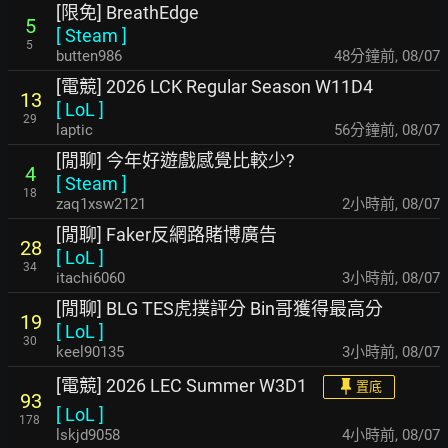
[限免] BreathEdge
5
[
Steam
]
5
butten986
48分鐘前
,
08/07
[電競] 2026 LCK Regular Season W11D4
13
[
LoL
]
29
laptic
56分鐘前
,
08/07
[閒聊] 今年好遊戲感覺比較少?
4
[
Steam
]
18
zaq1xsw2121
2小時前
,
08/07
[閒聊] Faker反網路賭博廣告
28
[
LoL
]
34
itachi6060
3小時前
,
08/07
[閒聊] BLG TES虎撲評分 Bin哥獲得最高分
19
[
LoL
]
30
keel90135
3小時前
,
08/07
[電競] 2026 LEC Summer W3D1
置底
93
[
LoL
]
178
lskjd9058
4小時前
,
08/07