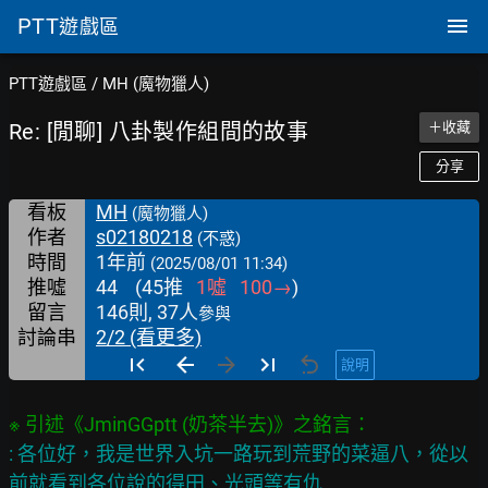
PTT
遊戲區
PTT遊戲區
/
MH (魔物獵人)
Re: [閒聊] 八卦製作組間的故事
＋收藏
分享
看板
MH
(魔物獵人)
作者
s02180218
(不惑)
時間
1年前
(2025/08/01 11:34)
推噓
44
(
45
推
1
噓
100
→
)
留言
146則, 37人
參與
討論串
2/2 (看更多)
說明
: 各位好，我是世界入坑一路玩到荒野的菜逼八，從以
前就看到各位說的得田、光頭等有仇
