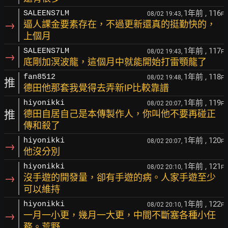
1年前
, 116
SALEENS7LM
08/02 19:43,
F
→
逼人課金要素存在，不過更新還真的挺勤快的，
上個月
1年前
, 117
SALEENS7LM
08/02 19:43,
F
→
底剛加溟波龍，這個月中就能開始打雷顎龍了
1年前
, 118
fan8512
08/02 19:48,
F
推
德田他那套我覺得去弄新IP比較靠譜
1年前
, 119
hiyonikki
08/02 20:07,
F
推
德田自居自己是本傳製作人，你叫他不要再碰正
傳和殺了
1年前
, 120
hiyonikki
08/02 20:07,
F
→
他沒分別
1年前
, 121
hiyonikki
08/02 20:10,
F
→
沒手遊的開發量，卻有手遊的病。人家手遊至少
可以維持
1年前
, 122
hiyonikki
08/02 20:10,
F
→
一月一小更，幾月一大更，中間不斷塞各種小任
務。荒野