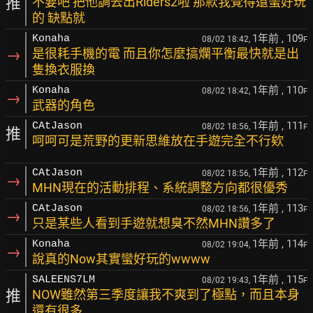
推
不要吧 把他調去出Riders2啦 那款我覺得還蠻好玩
的 缺點就
1年前
, 109
Konaha
08/02 18:42,
F
→
是很耗手機的電 而且你怎麼搞爛平衡最快就是出
隻換衣服換
1年前
, 110
Konaha
08/02 18:42,
F
→
武器的角色
1年前
, 111
CAtJason
08/02 18:56,
F
推
呵呵可是荒野的更新思維放在手遊完全不行欸
1年前
, 112
CAtJason
08/02 18:56,
F
→
MHN現在的活動排程、系統調整方向都很優秀
1年前
, 113
CAtJason
08/02 18:56,
F
→
只是某些人看到手遊就想臭不然MHN讚多了
1年前
, 114
Konaha
08/02 19:04,
F
→
說真的Now其實蠻好玩的wwww
1年前
, 115
SALEENS7LM
08/02 19:43,
F
推
NOW雖然第三季度讓我不爽到了極點，而且本身
還有很多