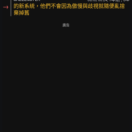
08/02 00:24,
F
→
的新系統，他們不會因為傲慢與歧視就隨便亂捨
棄掉舊
廣告