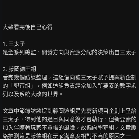
大致看完後自己心得

1. 三太子

是全系列總監，開發方向與資源分配的決策出自三太子

2. 藤岡德田組

看完幾個訪談整理，這組偏向被三太子賦予提案新企劃
的「墾荒組」，例如這組負責經常加入新要素的數字系
列以及系統大改的世界。

文章中節錄訪談提到藤岡這組是先寫新項目企劃上呈給
三太子，得到他的過目與同意後才會執行，但新要素的
加入伴隨著玩家不買帳的風險，故偏向墾荒組，文章脈
絡推測這是藤德組在玩家滿意度相對不高的原因之一
