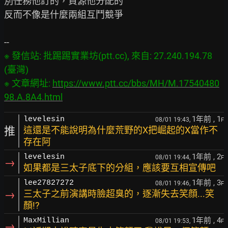
別任務他訂的，資源他分配的

反而不像是什麼兩組互鬥競爭

※ 發信站: 批踢踢實業坊(ptt.cc), 來自: 27.240.194.78 
(臺灣)

※ 文章網址: 
https://www.ptt.cc/bbs/MH/M.17540480
98.A.8A4.html
1年前
, 1
levelesin
08/01 19:43,
F
推
這還是不能說明為什麼荒野的X把崛起的X當作不
存在阿
1年前
, 2
levelesin
08/01 19:44,
F
→
如果都是三太子底下的分組，應該要互相宣傳吧
1年前
, 3
lee27827272
08/01 19:46,
F
→
三太子之前演講時臉超臭的，逐漸失去笑顔...笑
顏!?
1年前
, 4
MaxMillian
08/01 19:53,
F
→