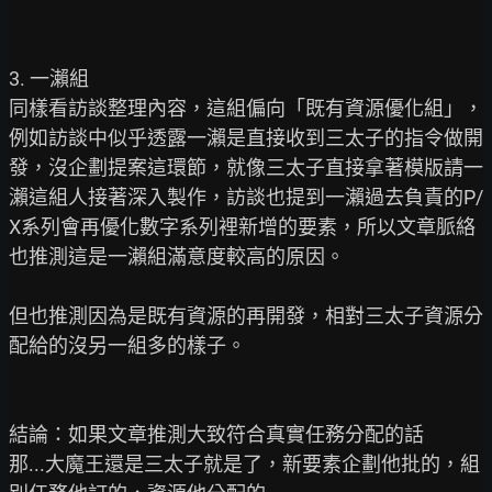
3. 一瀨組

同樣看訪談整理內容，這組偏向「既有資源優化組」，
例如訪談中似乎透露一瀨是直接收到三太子的指令做開
發，沒企劃提案這環節，就像三太子直接拿著模版請一
瀨這組人接著深入製作，訪談也提到一瀨過去負責的P/
X系列會再優化數字系列裡新增的要素，所以文章脈絡
也推測這是一瀨組滿意度較高的原因。

但也推測因為是既有資源的再開發，相對三太子資源分
配給的沒另一組多的樣子。

結論：如果文章推測大致符合真實任務分配的話

那...大魔王還是三太子就是了，新要素企劃他批的，組