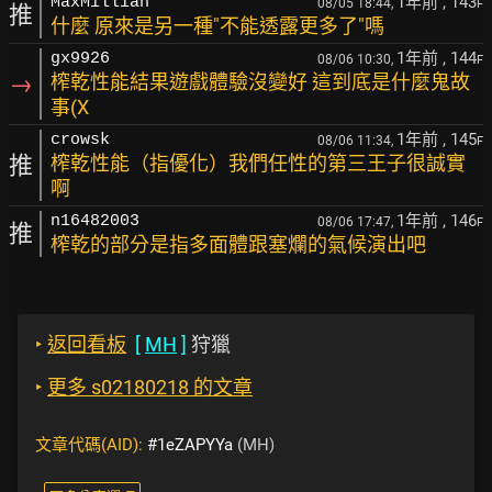
1年前
, 143
MaxMillian
08/05 18:44,
F
推
什麼 原來是另一種"不能透露更多了"嗎
1年前
, 144
gx9926
08/06 10:30,
F
→
榨乾性能結果遊戲體驗沒變好 這到底是什麼鬼故
事(X
1年前
, 145
crowsk
08/06 11:34,
F
推
榨乾性能（指優化）我們任性的第三王子很誠實
啊
1年前
, 146
n16482003
08/06 17:47,
F
推
榨乾的部分是指多面體跟塞爛的氣候演出吧
‣
返回看板
[
MH
]
狩獵
‣
更多 s02180218 的文章
文章代碼(AID):
#1eZAPYYa
(MH)