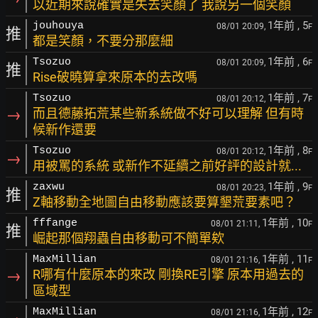
以近期來說確實是失去笑顏了 我說另一個笑顏
1年前
, 5
jouhouya
08/01 20:09,
F
推
都是笑顏，不要分那麼細
1年前
, 6
Tsozuo
08/01 20:09,
F
推
Rise破曉算拿來原本的去改嗎
1年前
, 7
Tsozuo
08/01 20:12,
F
→
而且德藤拓荒某些新系統做不好可以理解 但有時
候新作還要
1年前
, 8
Tsozuo
08/01 20:12,
F
→
用被罵的系統 或新作不延續之前好評的設計就...
1年前
, 9
zaxwu
08/01 20:23,
F
推
Z軸移動全地圖自由移動應該要算墾荒要素吧？
1年前
, 10
fffange
08/01 21:11,
F
推
崛起那個翔蟲自由移動可不簡單欸
1年前
, 11
MaxMillian
08/01 21:16,
F
→
R哪有什麼原本的來改 剛換RE引擎 原本用過去的
區域型
1年前
, 12
MaxMillian
08/01 21:16,
F