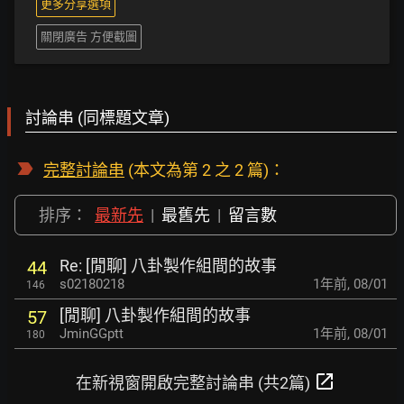
更多分享選項
關閉廣告 方便截圖
討論串 (同標題文章)
完整討論串
(本文為第 2 之 2 篇)：
排序：
最新先
|
最舊先
|
留言數
Re: [閒聊] 八卦製作組間的故事
44
s02180218
1年前
,
08/01
146
[閒聊] 八卦製作組間的故事
57
JminGGptt
1年前
,
08/01
180
open_in_new
在新視窗開啟完整討論串 (共2篇)