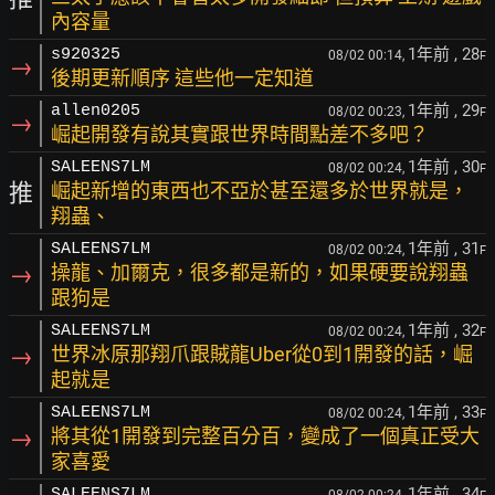
內容量
1年前
, 28
s920325
08/02 00:14,
F
→
後期更新順序 這些他一定知道
1年前
, 29
allen0205
08/02 00:23,
F
→
崛起開發有說其實跟世界時間點差不多吧？
1年前
, 30
SALEENS7LM
08/02 00:24,
F
推
崛起新增的東西也不亞於甚至還多於世界就是，
翔蟲、
1年前
, 31
SALEENS7LM
08/02 00:24,
F
→
操龍、加爾克，很多都是新的，如果硬要說翔蟲
跟狗是
1年前
, 32
SALEENS7LM
08/02 00:24,
F
→
世界冰原那翔爪跟賊龍Uber從0到1開發的話，崛
起就是
1年前
, 33
SALEENS7LM
08/02 00:24,
F
→
將其從1開發到完整百分百，變成了一個真正受大
家喜愛
1年前
, 34
SALEENS7LM