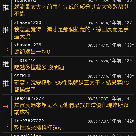
1年前
, 136
jouhouya
08/04 11:39,
F
推
就餅畫太大，前面有完成的部分其實大多數都挺
不錯
1年前
, 137
shasen1236
08/05 14:18,
F
推
我怎麼覺得一瀨才是那個拓荒的，德田反而是手
握大資
1年前
, 138
shasen1236
08/05 14:18,
F
→
源卻端出一坨O
1年前
, 139
tf010714
08/05 16:28,
F
推
吃越多拉越多 沒問題
1年前
, 140
SSIKLO
08/05 17:15,
F
推
確實，說要榨乾PS5性能就是三太子，結果連PC
都操爆了
1年前
, 141
lee27827272
08/05 17:37,
F
→
其實反過來想是不是他們早就知道優化爆炸所以
講成榨
1年前
, 142
lee27827272
08/05 17:37,
F
→
乾性能來插科打諢w