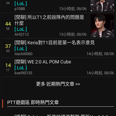
[
LoL
]
34
p1088
13小時前
,
08/06
[閒聊] 所以T1之前說隊內的問題是
什麼
44
[
LoL
]
58
AHQ112
13小時前
,
08/06
[閒聊] Keria對T1目前是第一名表示意見
37
[
LoL
]
50
itachi6060
14小時前
,
08/06
[閒聊] WE 2:0 AL POM Cube
14
[
LoL
]
17
keel90135
14小時前
,
08/06
更多 近期熱門文章 >>
PTT遊戲區 即時熱門文章