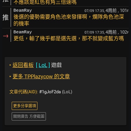
不應該是紅色有角三倍速嗎
4周前
, 101
BeamRay
07/09 17:35,
F
推
後選的優勢需要角色池來發揮啊，爛隊角色池深
的機率
4周前
, 102
BeamRay
07/09 17:35,
F
→
更低，輸了幾乎都是選先選，那不就變成藍方嗎
‣
返回看板
[
LoL
]
遊戲
‣
更多 TPPlazycow 的文章
文章代碼(AID):
#1gJoF2da
(LoL)
更多分享選項
關閉廣告 方便截圖