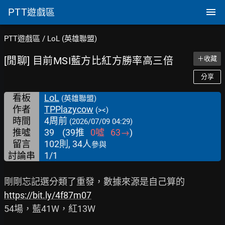
PTT
遊戲區
PTT遊戲區
/
LoL (英雄聯盟)
[閒聊] 目前MSI藍方比紅方勝率高三倍
＋收藏
分享
看板
LoL
(英雄聯盟)
作者
TPPlazycow
(><)
時間
4周前
(2026/07/09 04:29)
推噓
39
(
39
推
0
噓
63
→
)
留言
102則, 34人
參與
討論串
1/1
https://bit.ly/4f87m07
54場，藍41W，紅13W
