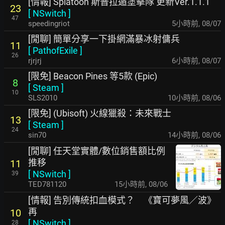
[情報] Splatoon 斯普拉遁塗擊隊 更新Ver.1.1.1
23
[
NSwitch
]
47
speedingriot
5小時前
,
08/07
[閒聊] 簡單分享一下掛網滿暴冰射傭兵
11
[
PathofExile
]
26
rjrjrj
6小時前
,
08/07
[限免] Beacon Pines 等5款 (Epic)
8
[
Steam
]
10
SLS2010
10小時前
,
08/06
[限免] (Ubisoft) 火線獵殺：未來戰士
13
[
Steam
]
24
sin70
14小時前
,
08/06
[閒聊] 任天堂實體/數位銷售額比例
推移
11
[
NSwitch
]
39
TED781120
15小時前
,
08/06
[情報] 告別傳統扣血模式？ 《寶可夢風／波》
再
10
[
NSwitch
]
28