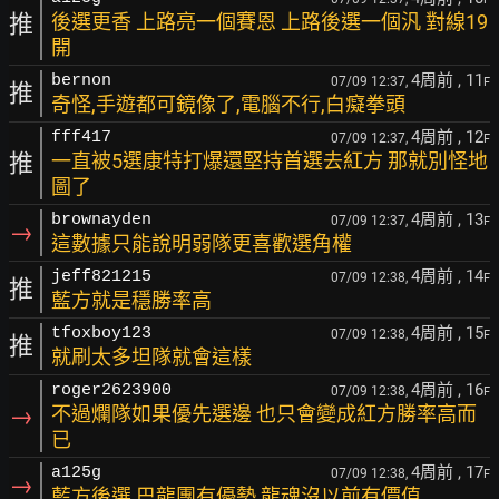
推
後選更香 上路亮一個賽恩 上路後選一個汎 對線19
開
4周前
, 11
bernon
07/09 12:37,
F
推
奇怪,手遊都可鏡像了,電腦不行,白癡拳頭
4周前
, 12
fff417
07/09 12:37,
F
推
一直被5選康特打爆還堅持首選去紅方 那就別怪地
圖了
4周前
, 13
brownayden
07/09 12:37,
F
→
這數據只能說明弱隊更喜歡選角權
4周前
, 14
jeff821215
07/09 12:38,
F
推
藍方就是穩勝率高
4周前
, 15
tfoxboy123
07/09 12:38,
F
推
就刷太多坦隊就會這樣
4周前
, 16
roger2623900
07/09 12:38,
F
→
不過爛隊如果優先選邊 也只會變成紅方勝率高而
已
4周前
, 17
a125g
07/09 12:38,
F
→
藍方後選 巴龍團有優勢 龍魂沒以前有價值