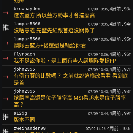
強隊
4周前
, 93
brownayden
07/09 13:35,
F
→
選去藍方 所以藍方勝率才會這麼高
4周前
, 94
lampar5566
07/09 13:35,
F
推
沒啥意義 先藍先紅跟首選沒關係了
4周前
, 95
lampar5566
07/09 13:35,
F
→
爛隊去藍方+後選還是輸給你看
4周前
, 96
Flyroach
07/09 13:36,
F
→
我不是說你啦，是上面有些人講爛隊愛搶FP
4周前
, 97
john2355
07/09 13:43,
F
→
有例行賽的比數嗎？ 之前就說這樣改看看 看到底
是首
4周前
, 98
john2355
07/09 13:43,
F
→
搶勝率高還是位子勝率高 MSI看起來是位子勝率
高？
4周前
, 99
a125g
07/09 13:44,
F
推
版本不同
4周前
, 100
zweihander99
07/09 14:26,
F
推