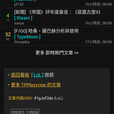
pl132
16小時前
,
08/06
[新聞] 《帝國》評年度最佳：《惡靈古堡9》
4
[
Steam
]
11
saiiys
16小時前
,
08/06
[F/GO] 哈桑・薩巴赫分析與使用
32
[
TypeMoon
]
42
Dorapika
17小時前
,
08/06
更多 即時熱門文章 >>
‣
返回看板
[
LoL
]
遊戲
‣
更多 TPPlazycow 的文章
文章代碼(AID):
#1gJoF2da
(LoL)
關閉廣告 方便截圖