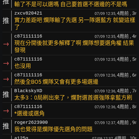
推
輸了不是可以選嗎 自己要首選不選邊的不是嗎
4周前
, 3
zxcv820421
07/09 12:35,
F
推
實力差距吧 爛隊輸了先選 另一隊選藍方 就變這樣
了
4周前
, 4
c871111116
07/09 12:35,
F
→
現在分開後就更多解釋了啊 爛隊想要選角權 結果
發現
4周前
, 5
c871111116
07/09 12:35,
F
→
也沒用
4周前
, 6
c871111116
07/09 12:36,
F
→
然後全BO5 爛隊又會有更多場選邊
4周前
, 7
BlackskyXD
07/09 12:36,
F
推
太多3：0局刷出來了，爛對選首選強隊拿藍方刷
4周前
, 8
c871111116
07/09 12:36,
F
→
*選邊或選角
4周前
, 9
roger2623900
07/09 12:37,
F
推
我也覺得是爛隊優先選角的問題
4周前
, 10
a125g
07/09 12:37,
F