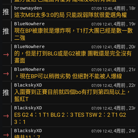
4周前
, 18
brownayden
07/09 12:40,
F
推
這次MSI太多3:0的局 只能說弱隊就很愛選角權
4周前
, 19
BlueNowhere
07/09 12:41,
F
推
現在BP被康就是爆炸啊，T1打大團已經是數一數
二強
4周前
, 20
BlueNowhere
07/09 12:41,
F
→
的，但是打到BLG或是G2被康 團戰還是完全沒有
畫面
4周前
, 21
BlueNowhere
07/09 12:41,
F
→
，現在BP可以稍微劣勢 但絕對不能被人爆線
4周前
, 22
BlackskyXD
07/09 12:42,
F
推
入圍賽到正賽目前就四個bo有打到第四局以上，
藍紅T
4周前
, 23
BlackskyXD
07/09 12:42,
F
→
ES G2 4：1 T1 BLG 2：3 TES TSW 2：2 T1 G2
3：1
4周前
, 24
BlackskyXD
07/09 12:42,
F
→
總共11：7