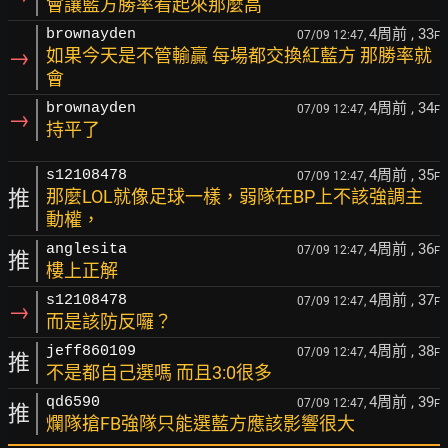
會讓藍方勝率看起來那麼高
4周前
, 33
brownayden
07/09 12:47,
F
→
如果今天是不管輸贏 每場都交換紅藍方 那勝率就
會
4周前
, 34
brownayden
07/09 12:47,
F
→
持平了
4周前
, 35
s12108478
07/09 12:47,
F
推
那麼LOL就像足球一樣，弱隊在BP上不該強調主
動權，
4周前
, 36
anglesita
07/09 12:47,
F
推
樓上正解
4周前
, 37
s12108478
07/09 12:47,
F
→
而是該防反囉？
4周前
, 38
jeff860109
07/09 12:47,
F
推
不是都自己選嗎 而且3:0很多
4周前
, 39
qd6590
07/09 12:47,
F
推
爛隊搶FB強隊只能選藍方應該影響很大