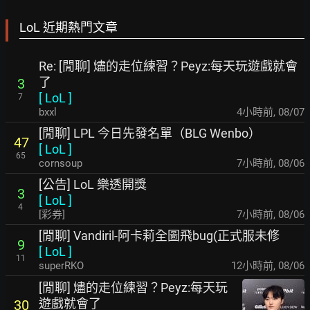
LoL 近期熱門文章
Re: [閒聊] 燼的走位練習？Peyz:每天玩遊戲就會
了
3
[
LoL
]
7
bxxl
4小時前
,
08/07
[閒聊] LPL 今日先發名單（BLG Wenbo）
47
[
LoL
]
65
cornsoup
7小時前
,
08/06
[公告] LoL 樂透開獎
3
[
LoL
]
4
[彩券]
7小時前
,
08/06
[閒聊] Vandiril-阿卡莉全圖飛bug(正式服未修
9
[
LoL
]
11
superRKO
12小時前
,
08/06
[閒聊] 燼的走位練習？Peyz:每天玩
遊戲就會了
30