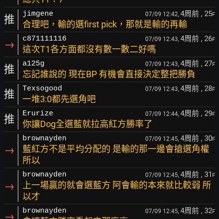
4周前
, 25
jimgene
07/09 12:42,
F
推
合理吧，輸的選first pick，那就是輸的再輸
4周前
, 26
c871111116
07/09 12:43,
F
→
這次T1各方面都沒有數一數二好嗎
4周前
, 27
a125g
07/09 12:43,
F
推
忘記誰說的 現在BP 有機會直接決定整把勝負
4周前
, 28
Texsogood
07/09 12:43,
F
推
一堆3:0都先選角吧
4周前
, 29
Erurize
07/09 12:44,
F
推
你讓Dog全選藍就拉高紅方勝率了
4周前
, 30
brownayden
07/09 12:45,
F
→
藍紅方不是平均分配的 是輸的那一邊會搶選角權
所以
4周前
, 31
brownayden
07/09 12:45,
F
→
上一場贏的就會選藍方 阿會輸的本來就比較弱 所
以才
4周前
, 32
brownayden
07/09 12:45,
F
→