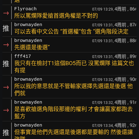
4周前
, 86
Flyroach
07/09 13:29,
F
→
所以罵爛隊愛搶首選角權是不對的
4周前
, 87
brownayden
07/09 13:31,
F
推
可以去看中文公告 “首選權”包含 ”選角階段決定
4周前
, 88
brownayden
07/09 13:31,
F
→
先選還是後選”
4周前
, 89
fff417
07/09 13:31,
F
推
我只有在檢討T1這個BO5而已 沒罵爛隊 這篇文也
有提
4周前
, 90
brownayden
07/09 13:32,
F
→
所以我的意思就是不管輸家選擇先選還是後選 他
們就
4周前
, 91
brownayden
07/09 13:32,
F
→
是喜歡搶選角階段那邊的權利 才會讓贏家都跑去
藍方
4周前
, 92
brownayden
07/09 13:34,
F
推
但事實是他們先選還是後選都是要輸的 然後還讓