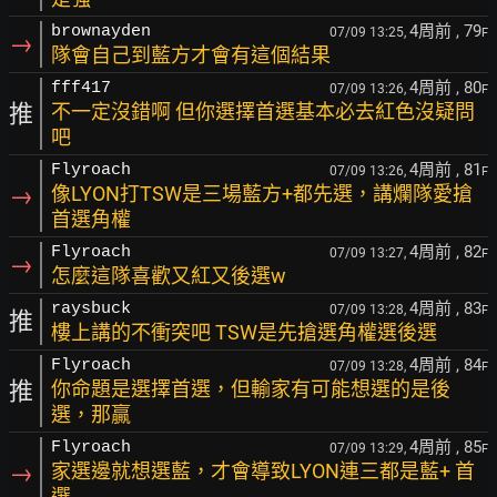
4周前
, 79
brownayden
07/09 13:25,
F
→
隊會自己到藍方才會有這個結果
4周前
, 80
fff417
07/09 13:26,
F
推
不一定沒錯啊 但你選擇首選基本必去紅色沒疑問
吧
4周前
, 81
Flyroach
07/09 13:26,
F
→
像LYON打TSW是三場藍方+都先選，講爛隊愛搶
首選角權
4周前
, 82
Flyroach
07/09 13:27,
F
→
怎麼這隊喜歡又紅又後選w
4周前
, 83
raysbuck
07/09 13:28,
F
推
樓上講的不衝突吧 TSW是先搶選角權選後選
4周前
, 84
Flyroach
07/09 13:28,
F
推
你命題是選擇首選，但輸家有可能想選的是後
選，那贏
4周前
, 85
Flyroach
07/09 13:29,
F
→
家選邊就想選藍，才會導致LYON連三都是藍+ 首
選