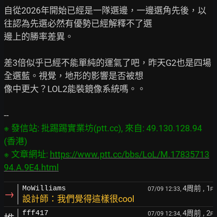
自從2026年開始已經是一隊選邊，一邊選角先後，以
往認為先選必然有優勢已經解釋不了選

邊上的勝率差異。

差3倍似乎已經不能單純的運氣了吧，昨天G2也是四場
全選藍。視覺，地形的影響是否被想

像中更大？LOL2能裝鏡像系統嗎。。

※ 發信站: 批踢踢實業坊(ptt.cc), 來自: 49.130.128.94 
(香港)

※ 文章網址: 
https://www.ptt.cc/bbs/LoL/M.17835713
94.A.9E4.html
4周前
, 1
MoWilliams
07/09 12:33,
F
→
設計師：我們覺得這樣很cool
4周前
, 2
fff417
07/09 12:34,
F