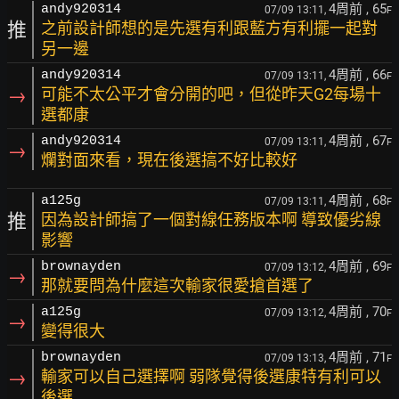
4周前
, 65
andy920314
07/09 13:11,
F
推
之前設計師想的是先選有利跟藍方有利擺一起對
另一邊
4周前
, 66
andy920314
07/09 13:11,
F
→
可能不太公平才會分開的吧，但從昨天G2每場十
選都康
4周前
, 67
andy920314
07/09 13:11,
F
→
爛對面來看，現在後選搞不好比較好
4周前
, 68
a125g
07/09 13:11,
F
推
因為設計師搞了一個對線任務版本啊 導致優劣線
影響
4周前
, 69
brownayden
07/09 13:12,
F
→
那就要問為什麼這次輸家很愛搶首選了
4周前
, 70
a125g
07/09 13:12,
F
→
變得很大
4周前
, 71
brownayden
07/09 13:13,
F
→
輸家可以自己選擇啊 弱隊覺得後選康特有利可以
後選