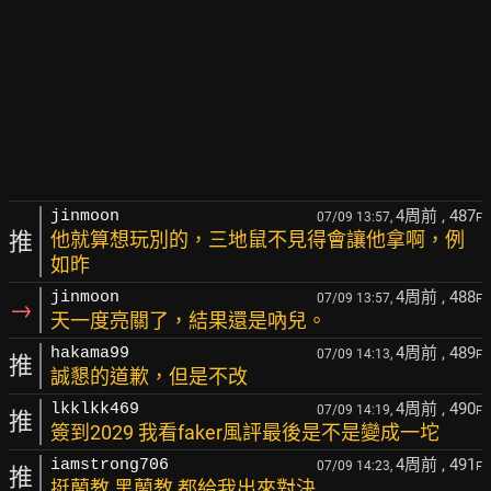
4周前
, 487
jinmoon
07/09 13:57,
F
推
他就算想玩別的，三地鼠不見得會讓他拿啊，例
如昨
4周前
, 488
jinmoon
07/09 13:57,
F
→
天一度亮關了，結果還是吶兒。
4周前
, 489
hakama99
07/09 14:13,
F
推
誠懇的道歉，但是不改
4周前
, 490
lkklkk469
07/09 14:19,
F
推
簽到2029 我看faker風評最後是不是變成一坨
4周前
, 491
iamstrong706
07/09 14:23,
F
推
挺蘭教 黑蘭教 都給我出來對決