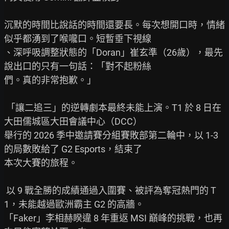
沉默的時間比說話的時間還要長。每次想開口時，情緒
似乎都湧到了喉嚨口。短暫垂下視線

、深呼吸調整狀態的「Doran」崔玄準（26歲），最先
說出口的只有一句話：「對不起粉絲

們。真的非常抱歉。」

 「讓二追三」的逆轉劇本最終未能上演。T1 於 8 日在
大田儒城區大田會議中心（DCC）

舉行的 2026 季中邀請賽分組賽敗部第二輪中，以 1-3 
的局數敗給了 G2 Esports，結束了

本次大賽的旅程。

 以 9 戰全勝的成績通過入圍賽、被評為奪冠熱門的 T
1，未能越過歐洲霸主 G2 的高牆。

「Faker」李相赫睽違 8 年重返 MSI 巔峰的挑戰，也再