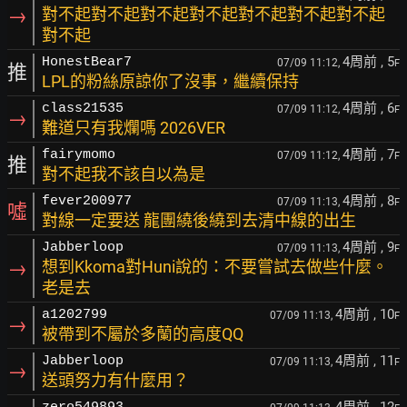
→
對不起對不起對不起對不起對不起對不起對不起
對不起
4周前
, 5
HonestBear7
07/09 11:12,
F
推
LPL的粉絲原諒你了沒事，繼續保持
4周前
, 6
class21535
07/09 11:12,
F
→
難道只有我爛嗎 2026VER
4周前
, 7
fairymomo
07/09 11:12,
F
推
對不起我不該自以為是
4周前
, 8
fever200977
07/09 11:13,
F
噓
對線一定要送 龍團繞後繞到去清中線的出生
4周前
, 9
Jabberloop
07/09 11:13,
F
→
想到Kkoma對Huni說的：不要嘗試去做些什麼。
老是去
4周前
, 10
a1202799
07/09 11:13,
F
→
被帶到不屬於多蘭的高度QQ
4周前
, 11
Jabberloop
07/09 11:13,
F
→
送頭努力有什麼用？