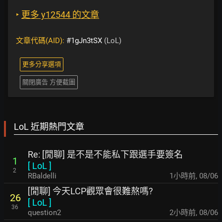
‣
更多 y12544 的文章
文章代碼(AID):
#1gJn3tSX
(LoL)
更多分享選項
關閉廣告 方便截圖
LoL 近期熱門文章
Re: [閒聊] 是不是不能私下跟選手要簽名
1
[
LoL
]
2
RBaldelli
1小時前
,
08/06
[閒聊] 今天LCP觀眾會很難熬嗎?
26
[
LoL
]
36
question2
2小時前
,
08/06