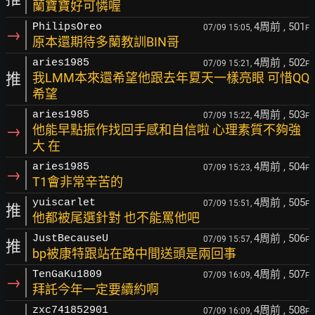
蘭寶寶好可憐喔
4周前
, 501
PhilipsOreo
07/09 15:05,
F
→
原本還期待多蘭教訓BIN哥
4周前
, 502
aries1985
07/09 15:21,
F
推
我LMM本來還希望他跟去年夏天一樣亮眼 可惜QQ
希望
4周前
, 503
aries1985
07/09 15:22,
F
→
他能早點振作找回手感和自信啦 心理素質不夠強
大 在
4周前
, 504
aries1985
07/09 15:23,
F
→
T1會非常辛苦的
4周前
, 505
yuiscarlet
07/09 15:51,
F
推
他都被尾選針對 也不能罵他吧
4周前
, 506
JustBecauseU
07/09 15:57,
F
推
bp被康特跟站在路中間送頭是兩回事
4周前
, 507
TenGaKu1809
07/09 16:09,
F
→
拜託今年一定要續約啊
4周前
, 508
zxc741852901
07/09 16:09,
F