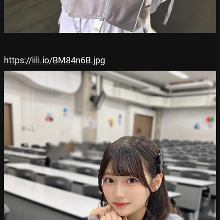
https://iili.io/BM84n6B.jpg