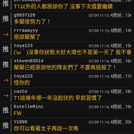
4周前
, 12
zero549893
07/09 11:13,
F
推
T1以外的人都原諒你了 沒事下次還要繼續
4周前
, 13
g5637128
07/09 11:13,
F
推
多蘭很努力了！
4周前
, 14
rrraaayyy
07/09 11:13,
F
→
原諒蘭蘭了
4周前
, 15
toya123
07/09 11:14,
F
推
(′ω‵)沒事你狀態大好大壞也不是第一天了 我不會
4周前
, 16
steven83514
07/09 11:14,
F
推
蘭蘭已經原諒他的隊友們了 不要再追殺了！
4周前
, 17
toya123
07/09 11:14,
F
→
怪你的
4周前
, 18
casto
07/09 11:14,
F
→
T1這幾年哪一年沒起伏的 早就習慣了
4周前
, 19
EstelleRinz
07/09 11:14,
F
推
FW
4周前
, 20
Y1999
07/09 11:14,
F
推
你可以看著太子再說一次嗎