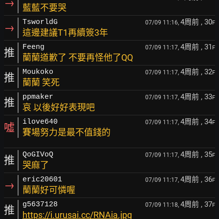
→
藍藍不要哭
4周前
, 30
TsworldG
07/09 11:16,
F
→
這邊建議T1再續簽3年
4周前
, 31
Feeng
07/09 11:17,
F
推
蘭蘭道歉了 不要再怪他了QQ
4周前
, 32
Moukoko
07/09 11:17,
F
推
蘭蘭 笑死
4周前
, 33
ppmaker
07/09 11:17,
F
推
哀 以後好好表現吧
4周前
, 34
ilove640
07/09 11:17,
F
噓
賽場努力是最不值錢的
4周前
, 35
QoGIVoQ
07/09 11:17,
F
推
哭麻了
4周前
, 36
eric20601
07/09 11:17,
F
→
蘭蘭好可憐喔
4周前
, 37
g5637128
07/09 11:18,
F
推
https://i.urusai.cc/RNAia.jpg