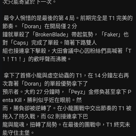
次只能寄望於下一次。

 最令人惋惜的是最後的第 4 局。前期完全是 T1 完美的
節奏。「Doran」在開局僅 2 分

鐘就單殺了「BrokenBlade」帶起氣勢，「Faker」也
對「Caps」完成了單殺。隨著下路雙人

組也接連拿下擊殺，大田會議中心因粉絲們高喊著「T
1！T1！」的歡呼聲而沸騰。

 拿下了首條小龍與虛空幼蟲的 T1，在 14 分鐘左右再
次靠著「Doran」的單殺優勢拿下了

預示者。大約 27 分鐘時，「Peyz」金修奐甚至拿下 P
enta Kill，勝利似乎近在眼前。然

而，勝負卻被逆轉了。在小龍團戰中交出節奏的 T1 被
拖入了持久戰，而 G2 則接連拿下巴

龍與龍魂，扭轉了局勢。在最後的團戰中，T1 終究未
能守住主堡。
