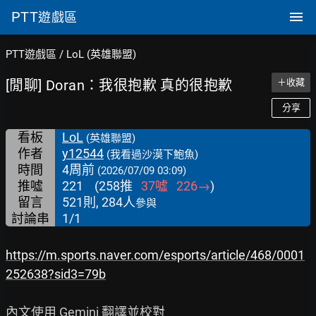
PTT
遊戲區
PTT遊戲區
/
LoL (英雄聯盟)
[閒聊] Doran：我很抱歉 真的很抱歉
＋收藏
分享
看板
LoL
(英雄聯盟)
作者
y12544
(我看過沙漠下鮑魚)
時間
4周前
(2026/07/09 03:09)
推噓
221
(
258
推
37
噓
226
→
)
留言
521則, 284人
參與
討論串
1/1
https://m.sports.naver.com/esports/article/468/0001
252638?sid3=79b
內文使用 Gemini 翻譯並校對
