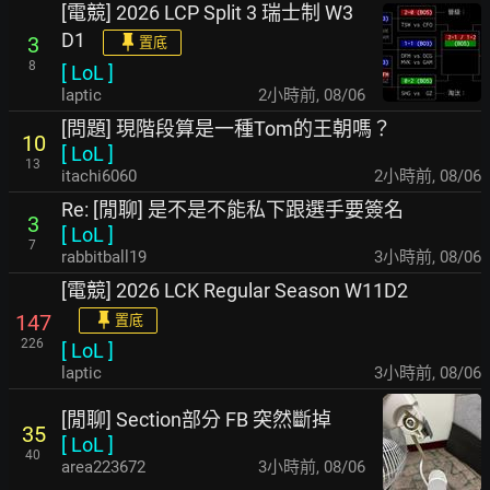
[電競] 2026 LCP Split 3 瑞士制 W3
D1
3
置底
8
[
LoL
]
laptic
2小時前
,
08/06
[問題] 現階段算是一種Tom的王朝嗎？
10
[
LoL
]
13
itachi6060
2小時前
,
08/06
Re: [閒聊] 是不是不能私下跟選手要簽名
3
[
LoL
]
7
rabbitball19
3小時前
,
08/06
[電競] 2026 LCK Regular Season W11D2
147
置底
226
[
LoL
]
laptic
3小時前
,
08/06
[閒聊] Section部分 FB 突然斷掉
35
[
LoL
]
40
area223672
3小時前
,
08/06