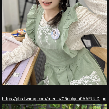
https://pbs.twimg.com/media/G5oohjna0AAEUUD.jpg