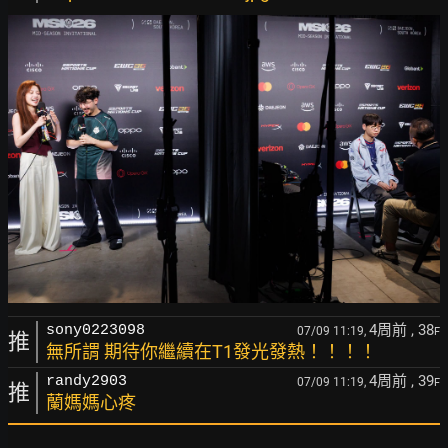
4周前
, 38
sony0223098
07/09 11:19,
F
推
無所謂 期待你繼續在T1發光發熱！！！！
4周前
, 39
randy2903
07/09 11:19,
F
推
蘭媽媽心疼