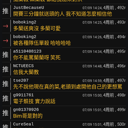
4周前
, 492
JustBecauseU
07/09 14:24,
F
推
開賽三分鐘就送頭的人 我不知道怎麼相信他
4周前
, 493
boboking2
07/09 14:25,
F
→
多蘭送爽沒 多蘭可愛
4周前
, 494
boboking2
07/09 14:26,
F
→
被各種隊伍單殺 哈哈哈哈
4周前
, 495
a5110408123
07/09 14:34,
F
推
你不能罵蘭蘭呀 笑死
4周前
, 496
NCTUEECS
07/09 14:48,
F
推
信我大蘭教
4周前
, 497
tse207
07/09 14:59,
F
推
先不說他現在真的菜,老頭到處開他自己的更想罵
4周前
, 498
g9911761
07/09 15:00,
F
推
電子競技 實力說話
4周前
, 499
gn01370926
07/09 15:01,
F
推
Bim哥是對的
4周前
, 500
CureSeal
07/09 15:01,
F
推