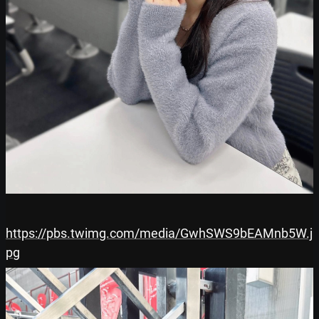
https://pbs.twimg.com/media/GwhSWS9bEAMnb5W.j
pg