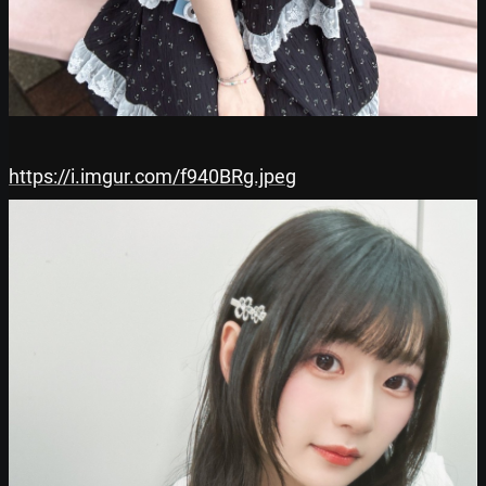
https://i.imgur.com/f940BRg.jpeg