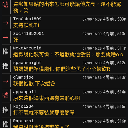
噓
這咖如果站的出來怎麼可能讓他先亮，還不能罵
勒，笑
4周前
, 509
TenGaKu1809
07/09 16:09,
F
→
支持鎖死T1
4周前
, 510
zxc741852901
07/09 16:09,
F
→
死
4周前
, 511
NekoArcueid
07/09 16:29,
F
推
道歉說他裝可憐，不道歉說他傲慢，那要說啥o.o
4周前
, 512
spawnsnight
07/09 16:30,
F
推
蘭媽媽們準備魔化 你們這些黑子小心被砍R
4周前
, 513
glmmejoe
07/09 16:36,
F
→
我很抱歉 下次還會
4周前
, 514
appappa11
07/09 16:36,
F
噓
原來這個逼東西還有羞恥心啊
4周前
, 515
kojo1234
07/09 16:36,
F
推
打不贏就不要裝就那麼簡單
4周前
, 516
Raptors1
07/09 16:58,
F
推
我最討厭事後道歉的人了