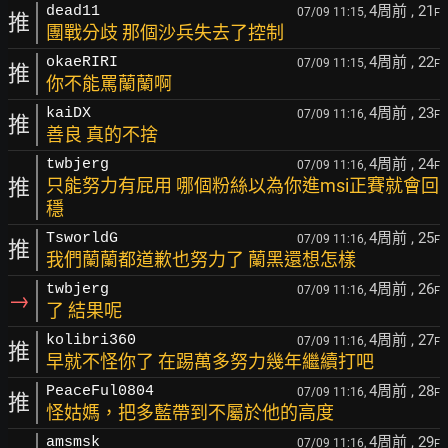
4周前
, 21
dead11
07/09 11:15,
F
推
團戰分歧 那個沙兵失去了控制
4周前
, 22
okaeRIRI
07/09 11:15,
F
推
你不能罵蘭蘭啊
4周前
, 23
kaiDX
07/09 11:16,
F
推
善良 真的不捨
4周前
, 24
twbjerg
07/09 11:16,
F
推
只能努力有屁用 哪個粉絲以為你進msi正賽就會回
穩
4周前
, 25
TsworldG
07/09 11:16,
F
推
我們蘭蘭都道歉也努力了 蘭黑還想怎樣
4周前
, 26
twbjerg
07/09 11:16,
F
→
了 結果呢
4周前
, 27
kolibri360
07/09 11:16,
F
推
早就不怪你了 在踢萬多努力幾年繼續打吧
4周前
, 28
PeaceFul0804
07/09 11:16,
F
推
怪姑媽，把多藍帶到不屬於他的高度
4周前
, 29
amsmsk
07/09 11:16,
F