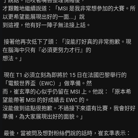
了說話。他咬著嘴唇整理情緒後，

才艱難地繼續說道：「MSI 是我非常想參加的大賽。所
以更希望能展現出好的一面...」說

到這裡，他有好一陣子無法接上話。

 接著他再次低下了頭：「沒能打好真的非常抱歉。現
在腦海中只有『必須更努力才行』的

想法。」

 現在 T1 必須立刻為即將於 15 日在法國巴黎舉行的
「電競世界盃（EWC）」做準備。然

而，崔玄準的心似乎仍留在 MSI 上。他說：「原本希
望能帶著 MSI 的好成績去 EWC 的。

沒能做到這點很抱歉。不過接下來還有比賽，我會好好
準備，為大家展現出好的面貌。」

 最後，當被問及想對粉絲們說的話時，崔玄準表示：