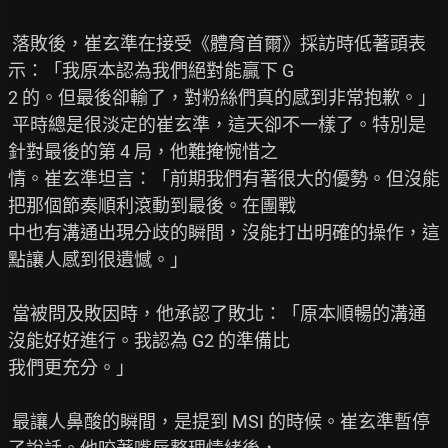
 落敗後，崔玄準在接受《體育首爾》採訪時低著頭表
示：「我原本認為我們絕對能贏下 G

2 的。但最後卻輸了，對粉絲們真的感到非常抱歉。」

 平時總是很淡定的崔玄準，這天卻不一樣了。特別是
針對最後的第 4 局，他難掩惋惜之

情。崔玄準坦言：「前期我們有著很大的優勢。但沒能
把那個節奏順利滾動到最後。在團戰

中也有溝通出現分歧的瞬間，沒能打出明確的操作，這
點讓人感到很遺憾。」

 當被問及敗因時，他承認了敗北：「原本順暢的溝通
沒能好好進行。我認為 G2 的準備比

我們更充分。」

 最讓人鼻酸的瞬間，是提到 MSI 的時候。崔玄準暫停