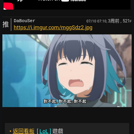
3周前
, 521
DaBouSer
07/10 07:10,
F
推
https://i.imgur.com/mggSdz2.jpg
‣
返回看板
[
LoL
]
遊戲