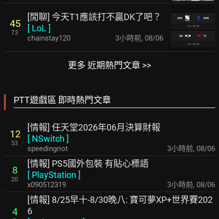
[閒聊] 今天T1應該打不贏DK了吧？
45
[
LoL
]
73
chainstay120
3小時前
,
08/06
更多 近期熱門文章 >>
PTT遊戲區 即時熱門文章
[情報] 任天堂2026年06月決算財報
12
[
NSwitch
]
53
speedingriot
3小時前
,
08/06
[情報] PS5國外包裝 有貼心標語
8
[
PlayStation
]
20
x090512319
3小時前
,
08/06
[情報] 8/25早十-8/30晚八: 寶可夢XP+世界賽202
6
4