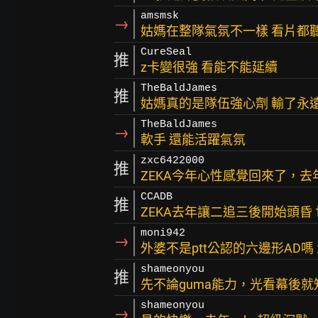
amsmsk
→
姑媽在整隊氣氛不一樣 看片都
CureSeal
推
z卡變很強 看能不能延續
TheBaldJames
推
姑媽真的是隊伍強心劑 輸了永
TheBaldJames
→
軟手 還能活躍氣氛
zxc6422000
推
ZEKA今年心性感覺回來了，去
CCADB
推
ZEKA去年讓二追三後開始頭昏
moni942
→
外婆不是ptt公認的六邊形AD嗎
shameonyou
推
先不論guma能力，光看幕後就知道
shameonyou
→