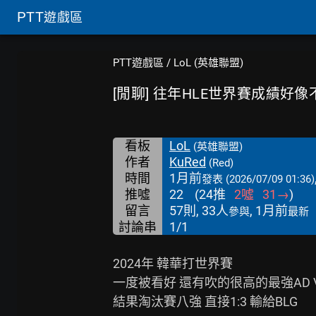
PTT
遊戲區
PTT遊戲區
/
LoL (英雄聯盟)
[閒聊] 往年HLE世界賽成績好
看板
LoL
(英雄聯盟)
作者
KuRed
(Red)
時間
1月前
發表
(2026/07/09 01:36)
推噓
22
(
24
推
2
噓
31
→
)
留言
57則, 33人
, 1月前
參與
最新
討論串
1/1
2024年 韓華打世界賽

一度被看好 還有吹的很高的最強AD V
結果淘汰賽八強 直接1:3 輸給BLG
