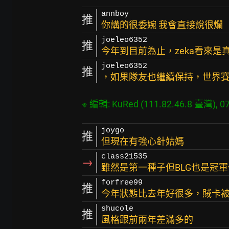
annboy
推
你講的很委婉 我會直接說很爛
joeleo6352
推
今年到目前為止，zeka看來是
joeleo6352
推
，如果隊友也繼續保持，世界
joygo
推
但現在有強心針姑媽
class21535
→
雖然是第一種子但BLG也是冠軍
forfree99
推
今年狀態比去年好很多，賊卡
shucole
推
風格跟前兩年差滿多的