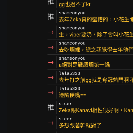
推
gg也過不了kt
shameonyou
推
去年Zeka真的蠻糟的，小花生開
shameonyou
→
生，viper要奶，除了會叫小花
shameonyou
→
去吃爛線，總之我覺得去年他們
shameonyou
→
a絕對是戰績爛第一鍋
lala5333
→
去年打之前gg就是奪冠熱門啊
lala5333
→
邊隨便嘴==
sicer
推
Zeka跟Kanavi相性很好啊，Ka
sicer
→
多想跟著幹就對了