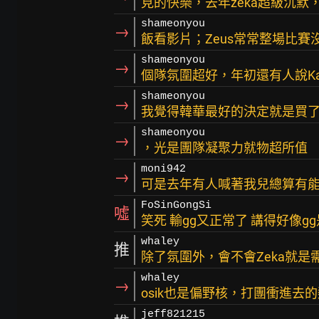
見的快樂，去年zeka超級沉默
shameonyou
→
飯看影片；Zeus常常整場比
shameonyou
→
個隊氛圍超好，年初還有人說Ka
shameonyou
→
我覺得韓華最好的決定就是買了
shameonyou
→
，光是團隊凝聚力就物超所值
moni942
→
可是去年有人喊著我兒總算有能
FoSinGongSi
噓
笑死 輸gg又正常了 講得好像g
whaley
推
除了氛圍外，會不會Zeka就是需要
whaley
→
osik也是偏野核，打團衝進去
jeff821215