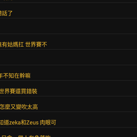
聽話了
遠有姑媽扛 世界賽不
年不知在幹嘛
 世界賽還買錯裝
 怎麼又變吹太高
zeka和Zeus 肉眼可