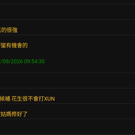
真的很強
賽蠻有機會的
候補 花生很不會打XUN
被姑媽修好了