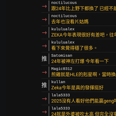
noctilucous
→
跟24年比上野下都換了 已經
noctilucous
→
去年也沒看片姑媽
kululualex
→
ZEKA今年表現很好有差吧，
kululualex
→
看下來覺得穩了很多。
Satomisan
推
24年被神左打爆 今年看一下
Magic0312
→
煎雞就是HLE的剋星啊，當時
kullan
推
Zeka今年是真的發揮挺好
lala5333
→
2025沒有人看好他們能贏gen
lala5333
→
24就是外婆被吹太高 但完全沒