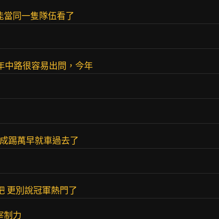
不能當同一隻隊伍看了
往年中路很容易出問，今年
換成踢萬早就車過去了
g吧 更別說冠軍熱門了
宰制力