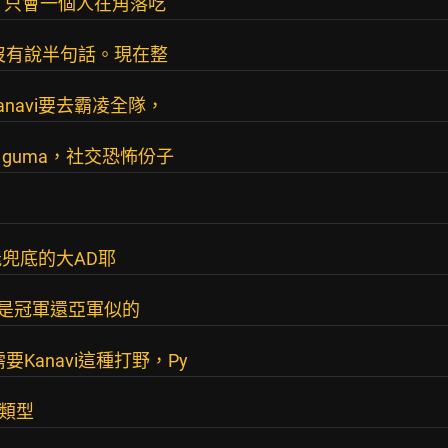
，只會一個人在角落吃
賽沒有說半句話。現在整
navi要去霸凌全隊，
guma，社交恐怖份子
兜底的大AD耶
g是冠軍還亞軍似的
Kanavi這種打野，Py
的類型