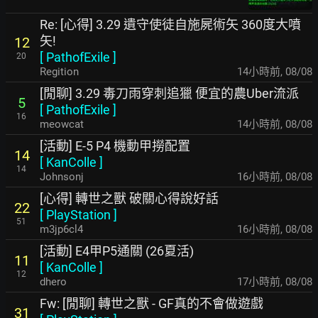
Re: [心得] 3.29 遺守使徒自施屍術矢 360度大噴
矢!
12
[
PathofExile
]
20
Regition
14小時前
,
08/08
[閒聊] 3.29 毒刀雨穿刺追獵 便宜的農Uber流派
5
[
PathofExile
]
16
meowcat
14小時前
,
08/08
[活動] E-5 P4 機動甲撈配置
14
[
KanColle
]
14
Johnsonj
16小時前
,
08/08
[心得] 轉世之獸 破關心得說好話
22
[
PlayStation
]
51
m3jp6cl4
16小時前
,
08/08
[活動] E4甲P5通關 (26夏活)
11
[
KanColle
]
12
dhero
17小時前
,
08/08
Fw: [閒聊] 轉世之獸 - GF真的不會做遊戲
31