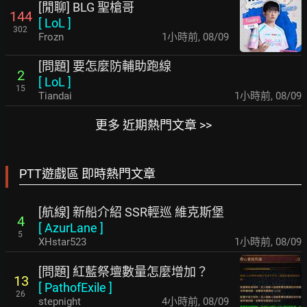
[閒聊] BLG 聖槍哥
144
[
LoL
]
302
Frozn
1小時前
,
08/09
[問題] 要怎麼防輔助跑線
2
[
LoL
]
15
Tiandai
1小時前
,
08/09
更多 近期熱門文章 >>
PTT遊戲區 即時熱門文章
[航線] 新船介紹 SSR輕巡 維克斯堡
4
[
AzurLane
]
5
XHstar523
1小時前
,
08/09
[問題] 紅藍祭壇數量怎麼增加？
13
[
PathofExile
]
26
stepnight
4小時前
,
08/09