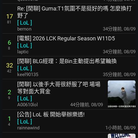
Re: [閒聊] Guma:T1氛圍不是挺好的嗎 怎麼換打
野了
17
[
LoL
]
81
bernon
34分鐘前
,
08/09
[電競] 2026 LCK Regular Season W11D5
6
[
LoL
]
8
laptic
34分鐘前
,
08/09
[閒聊] BLG經理：是Bin主動提出希望輪換
32
[
LoL
]
42
keel90135
35分鐘前
,
08/09
[閒聊] 以後手大哥很舒服了吧 場場
等對面大賞金
2
[
LoL
]
9
A00610lol
44分鐘前
,
08/09
[公告] LoL 板 開始舉辦樂透!
1
[
LoL
]
4
rainnawind
1小時前
,
08/09