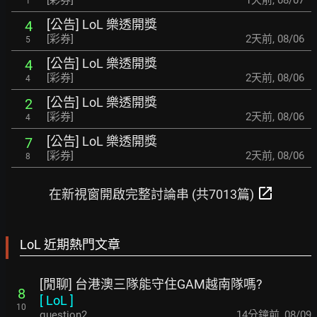
[彩券]
1天前
,
08/07
1
[公告] LoL 樂透開獎
4
[彩券]
2天前
,
08/06
5
[公告] LoL 樂透開獎
4
[彩券]
2天前
,
08/06
4
[公告] LoL 樂透開獎
2
[彩券]
2天前
,
08/06
4
[公告] LoL 樂透開獎
7
[彩券]
2天前
,
08/06
8
open_in_new
在新視窗開啟完整討論串 (共7013篇)
LoL 近期熱門文章
[閒聊] 台港澳三隊能守住GAM越南隊嗎?
8
[
LoL
]
10
question2
14分鐘前
,
08/09