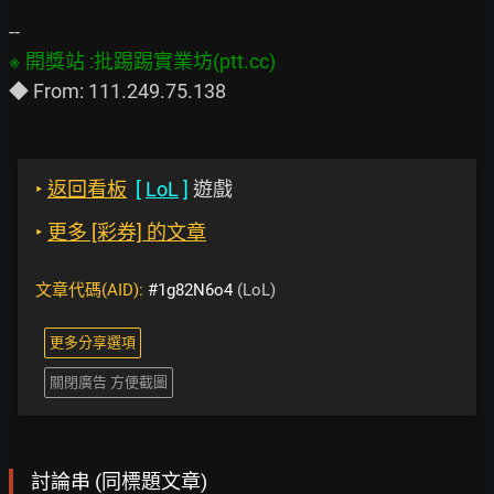
‣
返回看板
[
LoL
]
遊戲
‣
更多 [彩券] 的文章
文章代碼(AID):
#1g82N6o4
(LoL)
更多分享選項
關閉廣告 方便截圖
討論串 (同標題文章)