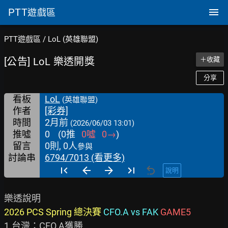
PTT
遊戲區
PTT遊戲區
/
LoL (英雄聯盟)
[公告] LoL 樂透開獎
＋收藏
分享
看板
LoL
(英雄聯盟)
作者
[彩券]
時間
2月前
(2026/06/03 13:01)
推噓
0
(
0
推
0
噓
0
→
)
留言
0則, 0人
參與
討論串
6794/7013 (看更多)
說明
2026 PCS Spring 總決賽 
CFO.A vs FAK 
GAME5 
1.台灣：CFO.A獲勝
