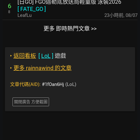
[日GO] FGO迦勒底放送局輕量版 泳裝2026
6
[
FATE_GO
]
8
LeafLu
23小時前
,
08/07
更多 即時熱門文章 >>
‣
返回看板
[
LoL
]
遊戲
‣
更多 rainnawind 的文章
文章代碼(AID):
#1fOan6Hj
(LoL)
關閉廣告 方便截圖