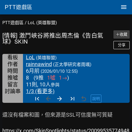
PTT
遊戲區
PTT遊戲區
/
LoL (英雄聯盟)
[情報] 激鬥峽谷將推出周杰倫《告白氣
＋收藏
球》SKIN
分享
看板
LoL
(英雄聯盟)
作者
rainnawind
(正太學研究者雨颯)
時間
6月前
(2026/01/10 12:55)
推噓
8
(
9
推
1
噓
1
→
)
留言
11則, 10人
參與
討論串
1/3 (看更多)
說明
還沒有檔案和圖，但來源是SSL可信度無可質疑

https://x.com/SkinSpotlights/status/20099535774948