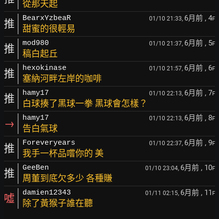
從那天起
6月前
, 4
BearxYzbeaR
01/10 21:33,
F
推
甜蜜的很輕易
6月前
, 5
mod980
01/10 21:37,
F
推
稿白起丘
6月前
, 6
hexokinase
01/10 21:57,
F
推
塞納河畔左岸的咖啡
6月前
, 7
hamy17
01/10 22:13,
F
推
白球揍了黑球一拳 黑球會怎樣？
6月前
, 8
hamy17
01/10 22:13,
F
→
告白氣球
6月前
, 9
Foreveryears
01/10 22:37,
F
推
我手一杯品嚐你的 美
6月前
, 10
GeeBen
01/10 23:04,
F
推
周董到底欠多少 各種賺
6月前
, 11
damien12343
01/11 02:15,
F
噓
除了黃猴子誰在聽