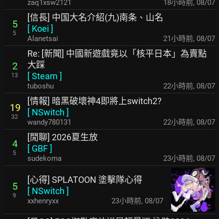
zaq1xsw2121
18小時前
,
08/07
[信長] 中国大名介紹(九)南条、山名
5
[
Koei
]
5
Alanetsai
21小時前
,
08/07
Re: [新聞] 中國新遊戲竟以「核平日本」為賣點
大踩
2
[
Steam
]
13
tuboshu
22小時前
,
08/07
[情報] 暗黑破壞神4即將上switch2?
19
[
NSwitch
]
32
wandy780131
22小時前
,
08/07
[閒聊] 2026夏生放
4
[
GBF
]
5
sudekoma
23小時前
,
08/07
[心得] SPLATOON 塗擊隊心得
5
[
NSwitch
]
9
xxhenryxx
23小時前
,
08/07