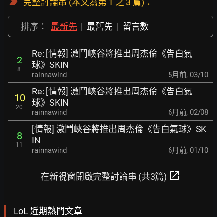
完整討論串
(本文為第 1 之 3 篇)：
排序：
最新先
|
最舊先
|
留言數
Re: [情報] 激鬥峽谷將推出周杰倫《告白氣
2
球》SKIN
8
rainnawind
5月前
,
03/10
Re: [情報] 激鬥峽谷將推出周杰倫《告白氣
10
球》SKIN
20
rainnawind
6月前
,
02/08
[情報] 激鬥峽谷將推出周杰倫《告白氣球》SK
8
IN
11
rainnawind
6月前
,
01/10
open_in_new
在新視窗開啟完整討論串 (共3篇)
LoL 近期熱門文章