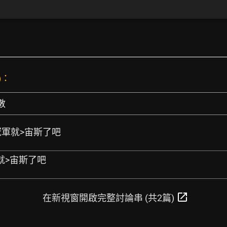
)：
數
拿冠軍就>宙斯了吧
就>宙斯了吧
open_in_new
在新視窗開啟完整討論串 (共2篇)