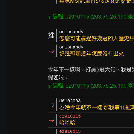
畢竟MSI冠軍打進S決賽的歷史
onionandy
推
怎麼可能贏過好幾冠的人歷史評價
onionandy
→
好幾冠那幾年怎麼沒有出來
今年不一樣啊，打贏5冠大佬，我是覺
d6102003
→
為啥今年就不一樣 那我等10冠再
ez910115
→
哈哈哈
ez910115