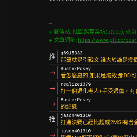
※ 發信站: 批踢踢實業坊(ptt.cc), 來自: 2
※ 文章網址: 
https://www.ptt.cc/bb
g6915333
推
那篇就是引戰文 誰大於誰是幾個
BusterPosey
→
看怎麼贏的 如果是爆殺 那DD
realize1379
→
打一個退化老人+手受過傷，有
BusterPosey
→
的紀錄
jason401310
推
打進決賽已經比超威2MSI有含
jason401310
→