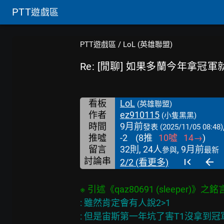
PTT
遊戲區
PTT遊戲區
/
LoL (英雄聯盟)
Re: [閒聊] 如果多蘭今年拿冠
看板
LoL
(英雄聯盟)
作者
ez910115
(小隻黑黑)
時間
9月前
發表
(2025/11/05 08:48)
推噓
-2
(
8
推
10
噓
14
→
)
留言
32則, 24人
, 9月前
參與
最新
討論串
2/2 (看更多)
: 雖然肯定會有人說2>1

: 但是宙斯第一年坑了害T1沒拿到冠軍