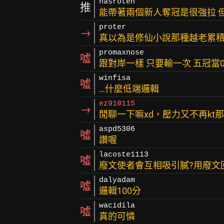
hasroten
推
能帶著兩個新人奪冠是很強拉 
proter
→
真以為是修仙小說那種越老累
promaxnose
噓
跟對岸一樣 只要輸一次 五冠當
winfisa
噓
…什麼低端邏輯
ez910115
→
閒聊一下嘛xd，壓力又不再kt那
aspd5306
噓
讚喔
lacoste1113
噓
廢文使者會互相吸引膩?用廢文
dalyadam
噓
邏輯100分
wacidila
噓
真的可憐