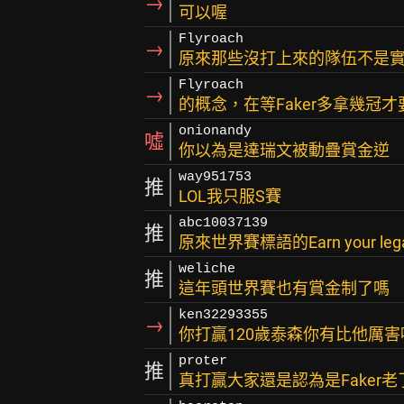
→
可以喔
Flyroach
→
原來那些沒打上來的隊伍不是
Flyroach
→
的概念，在等Faker多拿幾冠
onionandy
噓
你以為是達瑞文被動疊賞金逆
way951753
推
LOL我只服S賽
abc10037139
推
原來世界賽標語的Earn your le
weliche
推
這年頭世界賽也有賞金制了嗎
ken32293355
→
你打贏120歲泰森你有比他厲害
proter
推
真打贏大家還是認為是Faker