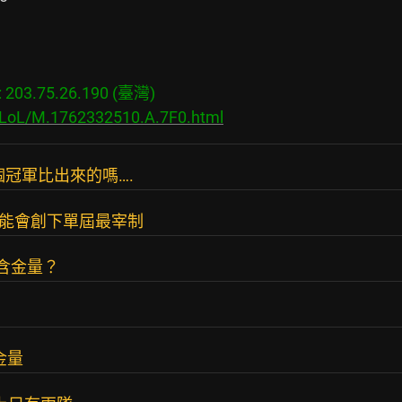
03.75.26.190 (臺灣)

s/LoL/M.1762332510.A.7F0.html
冠軍比出來的嗎….
可能會創下單屆最宰制
含金量？
金量