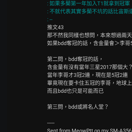
: 如果多蘭第一年加入T1就拿到冠軍

: 不就代表其實多蘭不坑的話比宙斯還
推文43

那不然我同樣也想問，本來想過兩天
如果bdd奪冠的話，含金量會＞李哥5
第二問，bdd奪冠的話，

含金量有沒有當年三星2017那個大？
當年李哥才3冠2連，現在是5冠2連

畢竟現在要卡住五冠的李哥，地球上除
而且bdd也只是可能而已

第三問，bdd或將名人堂？

-----

Sent from MeowPtt on my SM-A3560