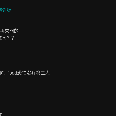
強嗎

再來問的

冠？？



了bdd恐怕沒有第二人


