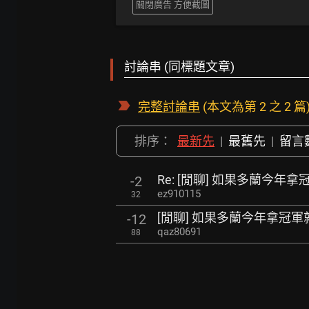
關閉廣告 方便截圖
討論串 (同標題文章)
完整討論串
(本文為第 2 之 2 篇
排序：
最新先
|
最舊先
|
留言
Re: [閒聊] 如果多蘭今年
-2
ez910115
32
[閒聊] 如果多蘭今年拿冠軍
-12
qaz80691
88