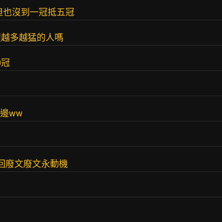
但也沒到一冠抵五冠
積越多越猛的人嗎
0冠
邊ww
回廢文廢文永動機