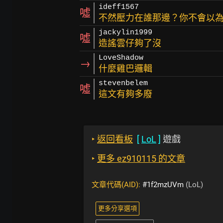
ideff1567
噓
不然壓力在誰那邊？你不會以為F
jackylin1999
噓
造謠雲仔夠了沒
LoveShadow
→
什麼雞巴邏輯
stevenbelem
噓
這文有夠多廢
‣
返回看板
[
LoL
]
遊戲
‣
更多 ez910115 的文章
文章代碼(AID):
#1f2mzUVm
(LoL)
更多分享選項