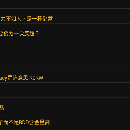
實力不如人，是一種儲蓄
才要發力一次反超？
gacy是這意思 KEKW
嗎
老了而不是BDD含金量高