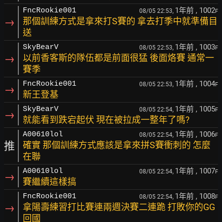
1年前
, 1002
FncRookie001
08/05 22:53,
F
→
那個訓練方式是拿來打S賽的 拿去打季中就準備目
送
1年前
, 1003
SkyBearV
08/05 22:53,
F
→
以前香客斯的隊伍都是前面很猛 後面烙賽 通常一
賽季
1年前
, 1004
FncRookie001
08/05 22:53,
F
→
新王登基
1年前
, 1005
SkyBearV
08/05 22:54,
F
→
就能看到跌宕起伏 現在被拉成一整年了嗎?
1年前
, 1006
A00610lol
08/05 22:54,
F
推
確實 那個訓練方式應該是拿來拼S賽衝刺的 怎麼
在聯
1年前
, 1007
A00610lol
08/05 22:54,
F
→
賽繼續這樣搞
1年前
, 1008
FncRookie001
08/05 22:54,
F
→
拿陽壽練習打比賽連兩週決賽二連跪 打敗你的GG
回國