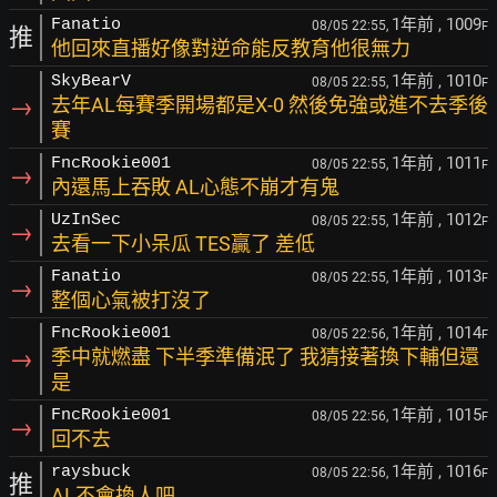
1年前
, 1009
Fanatio
08/05 22:55,
F
推
他回來直播好像對逆命能反教育他很無力
1年前
, 1010
SkyBearV
08/05 22:55,
F
→
去年AL每賽季開場都是X-0 然後免強或進不去季後
賽
1年前
, 1011
FncRookie001
08/05 22:55,
F
→
內還馬上吞敗 AL心態不崩才有鬼
1年前
, 1012
UzInSec
08/05 22:55,
F
→
去看一下小呆瓜 TES贏了 差低
1年前
, 1013
Fanatio
08/05 22:55,
F
→
整個心氣被打沒了
1年前
, 1014
FncRookie001
08/05 22:56,
F
→
季中就燃盡 下半季準備泯了 我猜接著換下輔但還
是
1年前
, 1015
FncRookie001
08/05 22:56,
F
→
回不去
1年前
, 1016
raysbuck
08/05 22:56,
F
推
AL不會換人吧