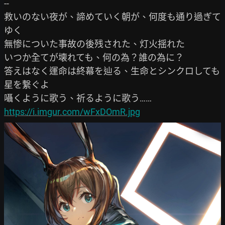
--

救いのない夜が、諦めていく朝が、何度も通り過ぎて
ゆく

無惨についた事故の後残された、灯火揺れた

いつか全てが壊れても、何の為？誰の為に？

答えはなく運命は終幕を辿る、生命とシンクロしても
星を繋ぐよ

https://i.imgur.com/wFxDOmR.jpg