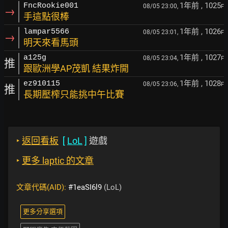
1年前
, 1025
FncRookie001
08/05 23:00,
F
→
手這點很棒
1年前
, 1026
lampar5566
08/05 23:01,
F
→
明天來看馬頭
1年前
, 1027
a125g
08/05 23:04,
F
推
跟歐洲學AP茂凱 結果炸開
1年前
, 1028
ez910115
08/05 23:06,
F
推
長期壓榨只能挑中午比賽
‣
返回看板
[
LoL
]
遊戲
‣
更多 laptic 的文章
文章代碼(AID):
#1eaSI6l9
(LoL)
更多分享選項