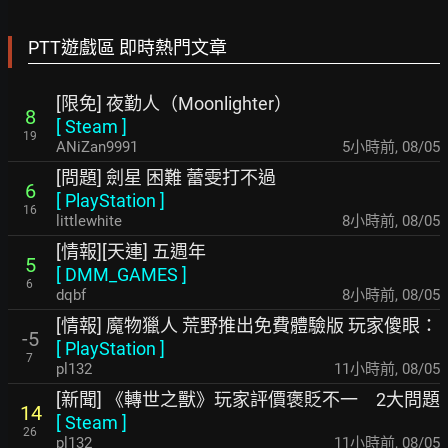
PTT遊戲區 即時熱門文章
[限免] 夜勤人（Moonlighter）
8
[
Steam
]
19
ANiZan9991
5小時前
,
08/05
[問題] 劍星 困難 蕾雯打不過
6
[
PlayStation
]
16
littlewhite
8小時前
,
08/05
[情報][天連] 五週年
5
[
DMM_GAMES
]
6
dqbf
8小時前
,
08/05
[情報] 魔物獵人 荒野推出免費體驗版 玩家傻眼：
-5
[
PlayStation
]
7
pl132
11小時前
,
08/05
[新聞] 《轉世之獸》玩家評價褒貶不一 2大問題
14
[
Steam
]
26
pl132
11小時前
,
08/05