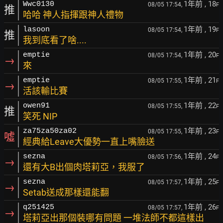
1年前
, 18
Wwc0130
08/05 17:54,
F
推
哈哈 神人指揮跟神人禮物
1年前
, 19
lasoon
08/05 17:54,
F
推
我到底看了啥....
1年前
, 20
emptie
08/05 17:54,
F
→
來
1年前
, 21
emptie
08/05 17:55,
F
→
活該輸比賽
1年前
, 22
owen91
08/05 17:55,
F
推
笑死 NIP
1年前
, 23
za75za50za02
08/05 17:55,
F
噓
經典給Leave大優勢一直上嘴臉送
1年前
, 24
sezna
08/05 17:56,
F
→
還有大B出個肉塔莉亞，我服了
1年前
, 25
sezna
08/05 17:57,
F
→
Setab送成那樣還能翻
1年前
, 26
q251425
08/05 17:57,
F
→
塔莉亞出那個裝哪有問題 一堆法師不都這樣出