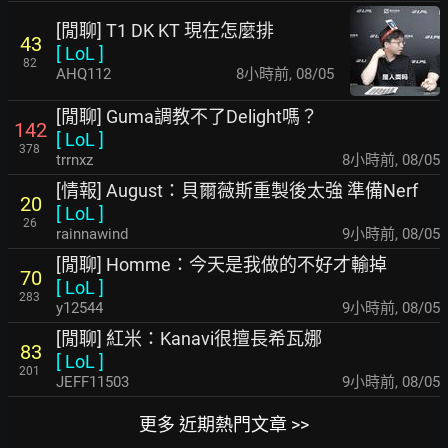
[閒聊] T1 DK KT 現在怎麼排
43
[
LoL
]
82
AHQ112
8小時前
,
08/05
[閒聊] Guma調教不了Delight嗎？
142
[
LoL
]
378
trrnxz
8小時前
,
08/05
[情報] August：貝爾薇斯重製後太強 準備Nerf
20
[
LoL
]
26
rainnawind
9小時前
,
08/05
[閒聊] Homme：今天是我做的不好才輸掉
70
[
LoL
]
283
y12544
9小時前
,
08/05
[閒聊] 紅米：Kanavi很擅長希瓦娜
83
[
LoL
]
201
JEFF11503
9小時前
,
08/05
更多 近期熱門文章 >>