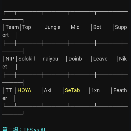
┌──┬──────┬──────┬──────┬──────┬─
─────┐

│Team│Top         │Jungle      │Mid         │Bot         │Supp
ort     │

├──┼──────┼──────┼──────┼──────┼─
─────┤

│NIP │Solokill    │naiyou      │Doinb       │Leave       │Nik
et       │

├──┼──────┼──────┼──────┼──────┼─
─────┤

│TT  │
HOYA
        │Aki         │
SeTab
       │1xn         │Feath
er     │

└──┴──────┴──────┴──────┴──────┴─
─────┘

第二場：TES vs AL