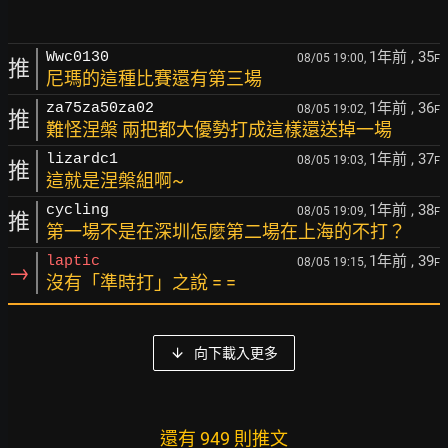
1年前
, 35
Wwc0130
08/05 19:00,
F
推
尼瑪的這種比賽還有第三場
1年前
, 36
za75za50za02
08/05 19:02,
F
推
難怪涅槃 兩把都大優勢打成這樣還送掉一場
1年前
, 37
lizardc1
08/05 19:03,
F
推
這就是涅槃組啊~
1年前
, 38
cycling
08/05 19:09,
F
推
第一場不是在深圳怎麼第二場在上海的不打？
1年前
, 39
laptic
08/05 19:15,
F
→
沒有「準時打」之說 = =
向下載入更多
還有 949 則推文