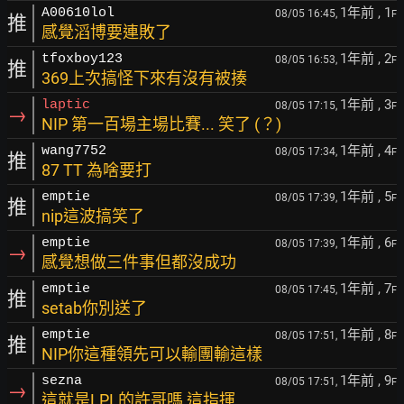
1年前
, 1
A00610lol
08/05 16:45,
F
推
感覺滔博要連敗了
1年前
, 2
tfoxboy123
08/05 16:53,
F
推
369上次搞怪下來有沒有被揍
1年前
, 3
laptic
08/05 17:15,
F
→
NIP 第一百場主場比賽... 笑了 (？)
1年前
, 4
wang7752
08/05 17:34,
F
推
87 TT 為啥要打
1年前
, 5
emptie
08/05 17:39,
F
推
nip這波搞笑了
1年前
, 6
emptie
08/05 17:39,
F
→
感覺想做三件事但都沒成功
1年前
, 7
emptie
08/05 17:45,
F
推
setab你別送了
1年前
, 8
emptie
08/05 17:51,
F
推
NIP你這種領先可以輸團輸這樣
1年前
, 9
sezna
08/05 17:51,
F
→
這就是LPL的許哥嗎 這指揮