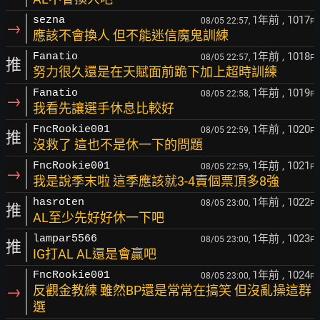
1年前
, 1017
sezna
08/05 22:57,
F
→
應該不會換人 但不能迷信魔鬼訓練
1年前
, 1018
Fanatio
08/05 22:57,
F
推
努力很久還是在天賦面前跪下加上超時訓練
1年前
, 1019
Fanatio
08/05 22:58,
F
→
我看先讓選手休息比較好
1年前
, 1020
FncRookie001
08/05 22:59,
F
推
沒救了 這也不是休一下的問題
1年前
, 1021
FncRookie001
08/05 22:59,
F
→
我是說季末啦 這季應該就3-4賣個票頂多8強
1年前
, 1022
hasroten
08/05 23:00,
F
推
AL至少先好好休一下吧
1年前
, 1023
lampar5566
08/05 23:00,
F
推
IG打AL AL還是會贏吧
1年前
, 1024
FncRookie001
08/05 23:00,
F
→
反觀金教練 雖然BP還是常常在搞笑 但沒亂操這群
選