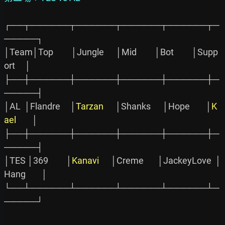
┌──┬──────┬──────┬──────┬──────┬─
─────┐

│Team│Top         │Jungle      │Mid         │Bot         │Supp
ort     │

├──┼──────┼──────┼──────┼──────┼─
─────┤

│AL  │Flandre     │
Tarzan
      │Shanks      │Hope        │
K
ael
        │

├──┼──────┼──────┼──────┼──────┼─
─────┤

│TES │369         │
Kanavi
      │Creme       │JackeyLove  │
Hang        │

└──┴──────┴──────┴──────┴──────┴─
─────┘
