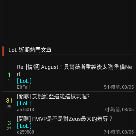
LoL 近期熱門文章
Re: [情報] August：貝爾薇斯重製後太強 準備Ne
rf
1
[
LoL
]
1
ElfFail
5小時前
,
08/05
[閒聊] 艾妮維亞還能這樣玩喔?
31
[
LoL
]
38
a516013
7小時前
,
08/05
[閒聊] FMVP是不是對Zeus最大的羞辱？
3
[
LoL
]
27
c259888
7小時前
,
08/05