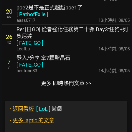
poe2是不是正式超越poe1了
20
[
PathofExile
]
46
aass0717
13小時前
,
08/05
Re: [日GO] 從者強化任務第二十彈 Day3:狂狗+列
奧尼達
26
[
FATE_GO
]
42
LeafLu
14小時前
,
08/05
登入/分享 拿7顆聖晶石
7
[
FATE_GO
]
7
bestone83
14小時前
,
08/05
更多 即時熱門文章 >>
‣
返回看板
[
LoL
]
遊戲
‣
更多 laptic 的文章