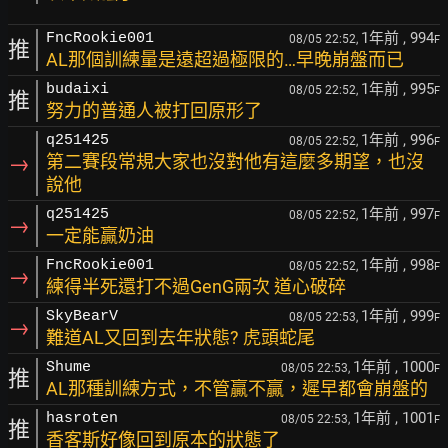
1年前
, 994
FncRookie001
08/05 22:52,
F
推
AL那個訓練量是遠超過極限的…早晚崩盤而已
1年前
, 995
budaixi
08/05 22:52,
F
推
努力的普通人被打回原形了
1年前
, 996
q251425
08/05 22:52,
F
→
第二賽段常規大家也沒對他有這麼多期望，也沒
說他
1年前
, 997
q251425
08/05 22:52,
F
→
一定能贏奶油
1年前
, 998
FncRookie001
08/05 22:52,
F
→
練得半死還打不過GenG兩次 道心破碎
1年前
, 999
SkyBearV
08/05 22:53,
F
→
難道AL又回到去年狀態? 虎頭蛇尾
1年前
, 1000
Shume
08/05 22:53,
F
推
AL那種訓練方式，不管贏不贏，遲早都會崩盤的
1年前
, 1001
hasroten
08/05 22:53,
F
推
香客斯好像回到原本的狀態了