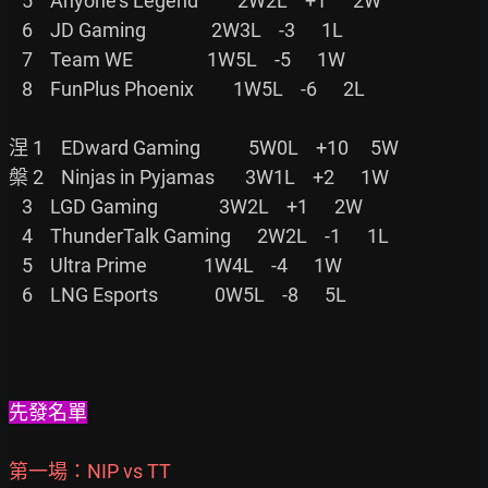
   5    Anyone's Legend         2W2L    +1      2W

   6    JD Gaming               2W3L    -3      1L

   7    Team WE                 1W5L    -5      1W

   8    FunPlus Phoenix         1W5L    -6      2L

涅 1    EDward Gaming           5W0L    +10     5W

槃 2    Ninjas in Pyjamas       3W1L    +2      1W

   3    LGD Gaming              3W2L    +1      2W

   4    ThunderTalk Gaming      2W2L    -1      1L

   5    Ultra Prime             1W4L    -4      1W

   6    LNG Esports             0W5L    -8      5L

先發名單
第一場：NIP vs TT