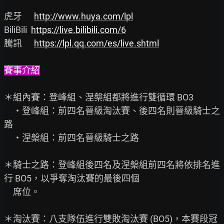
虎牙      
http://www.huya.com/lpl
BiliBili  
https://live.bilibili.com/6
騰訊      
https://lpl.qq.com/es/live.shtml
賽事介紹
＊組內賽：登峰組、涅槃組都將進行雙循環 BO3

　・登峰組：前四名晉級淘汰賽、後四名則晉級騎士之
路

　・涅槃組：前四名晉級騎士之路

＊騎士之路：登峰組後四名及涅槃組前四名將依排名進
行 BO5，以爭奪淘汰賽的最後四個

　席位。

＊淘汰賽：八支隊伍進行雙敗淘汰賽 (BO5)，本賽段冠