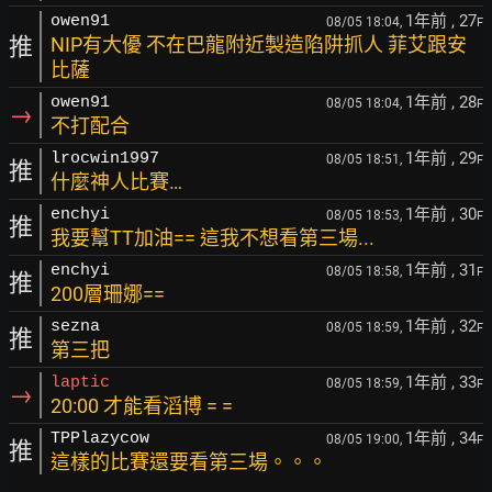
1年前
, 27
owen91
08/05 18:04,
F
推
NIP有大優 不在巴龍附近製造陷阱抓人 菲艾跟安
比薩
1年前
, 28
owen91
08/05 18:04,
F
→
不打配合
1年前
, 29
lrocwin1997
08/05 18:51,
F
推
什麼神人比賽…
1年前
, 30
enchyi
08/05 18:53,
F
推
我要幫TT加油== 這我不想看第三場...
1年前
, 31
enchyi
08/05 18:58,
F
推
200層珊娜==
1年前
, 32
sezna
08/05 18:59,
F
推
第三把
1年前
, 33
laptic
08/05 18:59,
F
→
20:00 才能看滔博 = =
1年前
, 34
TPPlazycow
08/05 19:00,
F
推
這樣的比賽還要看第三場。。。