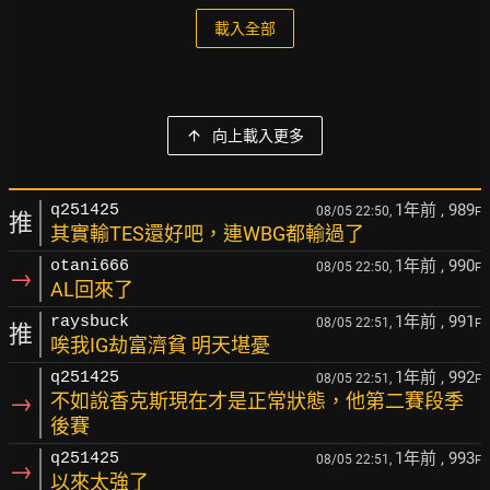
載入全部
向上載入更多
1年前
, 989
q251425
08/05 22:50,
F
推
其實輸TES還好吧，連WBG都輸過了
1年前
, 990
otani666
08/05 22:50,
F
→
AL回來了
1年前
, 991
raysbuck
08/05 22:51,
F
推
唉我IG劫富濟貧 明天堪憂
1年前
, 992
q251425
08/05 22:51,
F
→
不如說香克斯現在才是正常狀態，他第二賽段季
後賽
1年前
, 993
q251425
08/05 22:51,
F
→
以來太強了