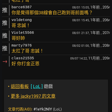
1年前
, 205
barce6387
08/01 15:05,
F
推
你是覺得那個38線會自己跑到哥前面嗎？
1年前
, 206
voldetong
08/01 15:45,
F
推
哥 忠誠！
1年前
, 207
Violet5566
08/01 21:37,
F
推
哥好帥
1年前
, 208
marty7976
08/02 01:00,
F
推
太扛了哥 忠誠！
11月前
, 209
class21535
09/07 14:22,
F
→
好 你打金正恩
‣
返回看板
[
LoL
]
遊戲
‣
更多 jacky1997 的文章
文章代碼(AID):
#1eYk2NlY
(LoL)