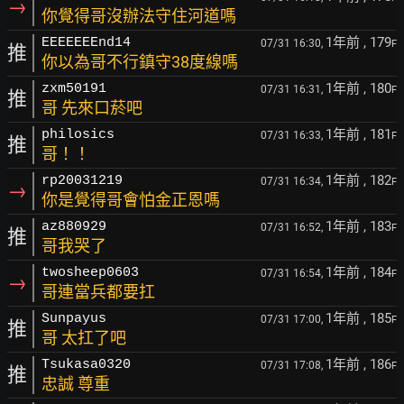
→
你覺得哥沒辦法守住河道嗎
1年前
, 179
EEEEEEEnd14
07/31 16:30,
F
推
你以為哥不行鎮守38度線嗎
1年前
, 180
zxm50191
07/31 16:31,
F
推
哥 先來口菸吧
1年前
, 181
philosics
07/31 16:33,
F
推
哥！！
1年前
, 182
rp20031219
07/31 16:34,
F
→
你是覺得哥會怕金正恩嗎
1年前
, 183
az880929
07/31 16:52,
F
推
哥我哭了
1年前
, 184
twosheep0603
07/31 16:54,
F
→
哥連當兵都要扛
1年前
, 185
Sunpayus
07/31 17:00,
F
推
哥 太扛了吧
1年前
, 186
Tsukasa0320
07/31 17:08,
F
推
忠誠 尊重