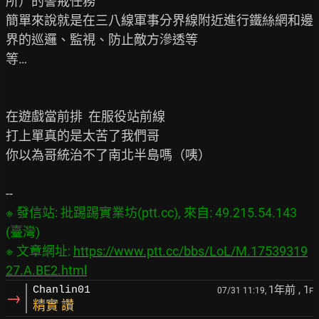
所）的警戒任務

簡單來說就是在三八線軍事分界線附近進行鐵絲網和邊
界的巡邏、監視、防止敵方滲透等

等…

在遊戲當前排  在服役站前線

打上單真的是太苦了我們哥

你以為哥統治不了南北半島嗎（咦）

※ 發信站: 批踢踢實業坊(ptt.cc), 來自: 49.215.54.143 
(臺灣)

※ 文章網址: 
https://www.ptt.cc/bbs/LoL/M.17539319
27.A.BE2.html
1年前
, 1
Chanlin01
07/31 11:19,
F
→
精實 讚