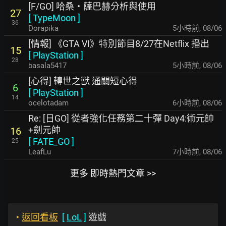
[F/GO] 哈桑・薩巴赫分析與使用
27
[
TypeMoon
]
36
Dorapika
5小時前
,
08/06
[情報] 《GTA VI》特別節目8/27在Netflix 播出
15
[
PlayStation
]
28
basala5417
5小時前
,
08/06
[心得] 轉世之獸 通關短心得
6
[
PlayStation
]
14
ocelotadam
6小時前
,
08/06
Re: [日GO] 從者強化任務第二十彈 Day4:術元帥
+劍元帥
16
[
FATE_GO
]
25
LeafLu
7小時前
,
08/06
更多 即時熱門文章 >>
‣
返回看板
[
LoL
]
遊戲