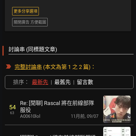
更多分享選項
關閉廣告 方便截圖
討論串 (同標題文章)
完整討論串
(本文為第 1 之 2 篇)：
排序：
最新先
|
最舊先
|
留言數
Re: [閒聊] Rascal 將在前線部隊
54
服役
63
A00610lol
11月前
,
09/07