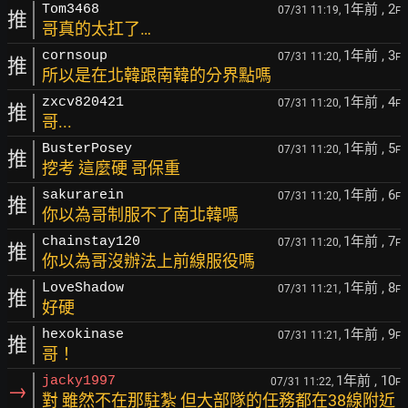
1年前
, 2
Tom3468
07/31 11:19,
F
推
哥真的太扛了…
1年前
, 3
cornsoup
07/31 11:20,
F
推
所以是在北韓跟南韓的分界點嗎
1年前
, 4
zxcv820421
07/31 11:20,
F
推
哥...
1年前
, 5
BusterPosey
07/31 11:20,
F
推
挖考 這麼硬 哥保重
1年前
, 6
sakurarein
07/31 11:20,
F
推
你以為哥制服不了南北韓嗎
1年前
, 7
chainstay120
07/31 11:20,
F
推
你以為哥沒辦法上前線服役嗎
1年前
, 8
LoveShadow
07/31 11:21,
F
推
好硬
1年前
, 9
hexokinase
07/31 11:21,
F
推
哥！
1年前
, 10
jacky1997
07/31 11:22,
F
→
對 雖然不在那駐紮 但大部隊的任務都在38線附近