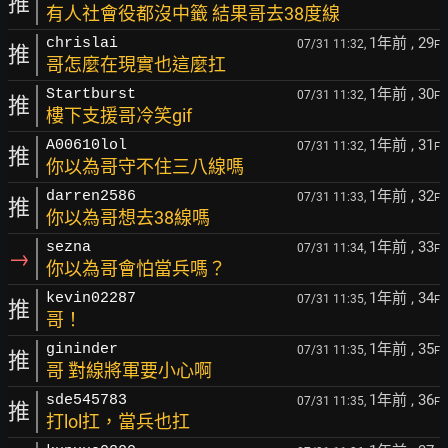
推
有人社會役都沒中籤 結果哥去38度線
1年前
, 29
chrislai
07/31 11:32,
F
推
哥怎麼在現實也這麼扛
1年前
, 30
Startburst
07/31 11:32,
F
推
樓下支援哥冷笑gif
1年前
, 31
A00610lol
07/31 11:32,
F
推
你以為哥守不住三八線嗎
1年前
, 32
darren2586
07/31 11:33,
F
推
你以為哥想去38線嗎
1年前
, 33
sezna
07/31 11:34,
F
→
你以為哥會怕當兵嗎？
1年前
, 34
kevin02287
07/31 11:35,
F
推
哥！
1年前
, 35
gininder
07/31 11:35,
F
推
哥 對線將軍要小心啊
1年前
, 36
sde545783
07/31 11:35,
F
推
打lol扛，當兵也扛