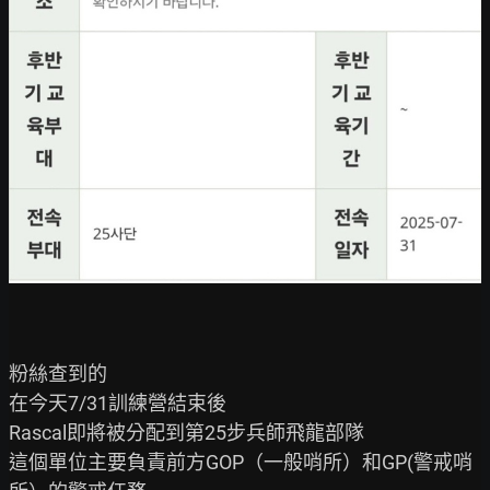
粉絲查到的

在今天7/31訓練營結束後

Rascal即將被分配到第25步兵師飛龍部隊

這個單位主要負責前方GOP（一般哨所）和GP(警戒哨