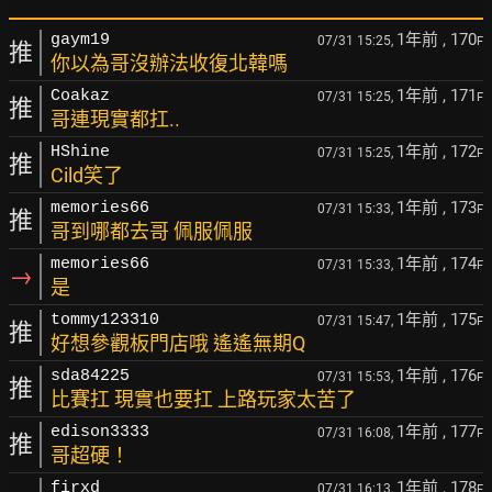
1年前
, 170
gaym19
07/31 15:25,
F
推
你以為哥沒辦法收復北韓嗎
1年前
, 171
Coakaz
07/31 15:25,
F
推
哥連現實都扛..
1年前
, 172
HShine
07/31 15:25,
F
推
Cild笑了
1年前
, 173
memories66
07/31 15:33,
F
推
哥到哪都去哥 佩服佩服
1年前
, 174
memories66
07/31 15:33,
F
→
是
1年前
, 175
tommy123310
07/31 15:47,
F
推
好想參觀板門店哦 遙遙無期Q
1年前
, 176
sda84225
07/31 15:53,
F
推
比賽扛 現實也要扛 上路玩家太苦了
1年前
, 177
edison3333
07/31 16:08,
F
推
哥超硬！
1年前
, 178
firxd
07/31 16:13,
F