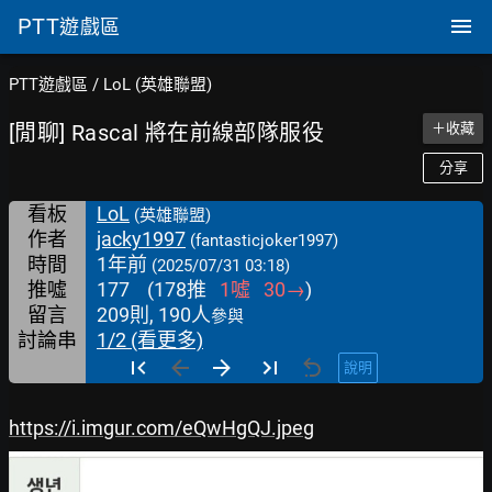
PTT
遊戲區
PTT遊戲區
/
LoL (英雄聯盟)
[閒聊] Rascal 將在前線部隊服役
＋收藏
分享
看板
LoL
(英雄聯盟)
作者
jacky1997
(fantasticjoker1997)
時間
1年前
(2025/07/31 03:18)
推噓
177
(
178
推
1
噓
30
→
)
留言
209則, 190人
參與
討論串
1/2 (看更多)
說明
https://i.imgur.com/eQwHgQJ.jpeg