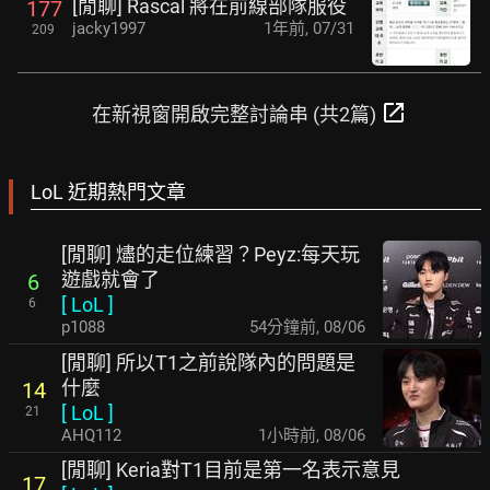
[閒聊] Rascal 將在前線部隊服役
177
jacky1997
1年前
,
07/31
209
open_in_new
在新視窗開啟完整討論串 (共2篇)
LoL 近期熱門文章
[閒聊] 燼的走位練習？Peyz:每天玩
遊戲就會了
6
[
LoL
]
6
p1088
54分鐘前
,
08/06
[閒聊] 所以T1之前說隊內的問題是
什麼
14
[
LoL
]
21
AHQ112
1小時前
,
08/06
[閒聊] Keria對T1目前是第一名表示意見
17