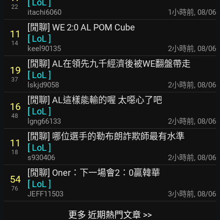
[
LoL
]
22
itachi6060
1小時前
,
08/06
[閒聊] WE 2:0 AL POM Cube
11
[
LoL
]
14
keel90135
2小時前
,
08/06
[閒聊] AL在領先九千經濟後被WE翻盤帶走
19
[
LoL
]
37
lskjd9058
2小時前
,
08/06
[閒聊] AL這樣能輸的喔 太噁心了吧
16
[
LoL
]
48
lgng66133
2小時前
,
08/06
[閒聊] 哪位選手的勒布朗詐欺師最有水準
11
[
LoL
]
18
s930406
2小時前
,
08/06
[閒聊] Oner：下一場會2：0贏韓華
54
[
LoL
]
76
JEFF11503
3小時前
,
08/06
更多 近期熱門文章 >>