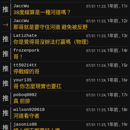
1年前
, 11
JaccWu
07/31 11:23,
F
推
38度線算是一種河道嗎？
1年前
, 12
JaccWu
07/31 11:23,
F
→
那哥就是要守住河道 避免被反野
1年前
, 13
Latizhate
07/31 11:23,
F
推
你是覺得哥沒辦法打贏嗎（物理）
1年前
, 14
frozenpork
07/31 11:24,
F
推
哥！
1年前
, 15
tt50214tt
07/31 11:24,
F
推
停戰線的哥
1年前
, 16
your135
07/31 11:24,
F
推
哥 你怎麼現實也要扛
1年前
, 17
poboq0002
07/31 11:24,
F
推
真 前排
1年前
, 18
wilson920610
07/31 11:25,
F
推
河道看守者
1年前
, 19
jasonis08
07/31 11:25,
F
推