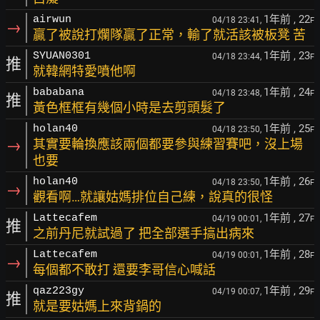
1年前
, 22
airwun
04/18 23:41,
F
→
贏了被說打爛隊贏了正常，輸了就活該被板凳 苦
1年前
, 23
SYUAN0301
04/18 23:44,
F
推
就韓網特愛噴他啊
1年前
, 24
bababana
04/18 23:48,
F
推
黃色框框有幾個小時是去剪頭髮了
1年前
, 25
holan40
04/18 23:50,
F
→
其實要輪換應該兩個都要參與練習賽吧，沒上場
也要
1年前
, 26
holan40
04/18 23:50,
F
→
觀看啊…就讓姑媽排位自己練，說真的很怪
1年前
, 27
Lattecafem
04/19 00:01,
F
推
之前丹尼就試過了 把全部選手搞出病來
1年前
, 28
Lattecafem
04/19 00:01,
F
→
每個都不敢打 還要李哥信心喊話
1年前
, 29
qaz223gy
04/19 00:07,
F
推
就是要姑媽上來背鍋的