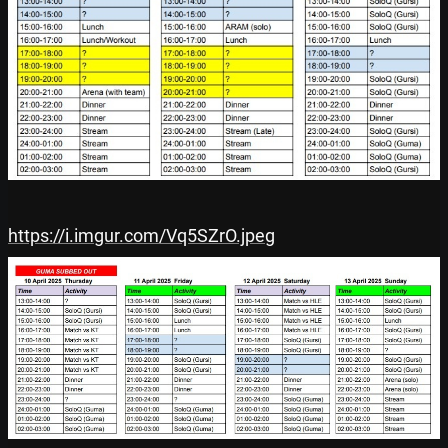
https://i.imgur.com/Vq5SZrO.jpeg