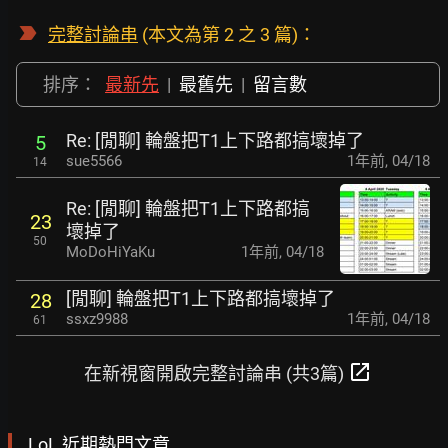
完整討論串
(本文為第 2 之 3 篇)：
排序：
最新先
|
最舊先
|
留言數
Re: [閒聊] 輪盤把T1上下路都搞壞掉了
5
sue5566
1年前
,
04/18
14
Re: [閒聊] 輪盤把T1上下路都搞
23
壞掉了
50
MoDoHiYaKu
1年前
,
04/18
[閒聊] 輪盤把T1上下路都搞壞掉了
28
ssxz9988
1年前
,
04/18
61
open_in_new
在新視窗開啟完整討論串 (共3篇)
LoL 近期熱門文章