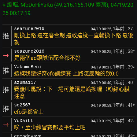
※ 編輯: MoDoHiYaKu (49.216.166.109 臺灣), 04/19/20
1年前
, 37
seazure2016
04/19 00:25,
F
推
剛換上路 還在磨合期 還敢這樣一直輪換下路 最後
就
1年前
, 38
seazure2016
04/19 00:25,
F
→
是兩個ad跟隊伍配合都不好
1年前
, 39
YakumoBeni
04/19 00:31,
F
推
這樣我蠻好奇cfo訓練賽 上路怎麼輪的欸0.0
1年前
, 40
azuma117
04/19 00:40,
F
推
賽後叩馬說：下一場可能還是輪換喔（粉絲心臟
注意
1年前
, 41
sd2567
04/19 00:58,
F
推
cfo是都會上
1年前
, 42
YuDaiLL
04/19 01:29,
F
→
唉，至少練習賽都要平均上吧
1年前
, 43
comodoyaya
04/19 01:33,
F