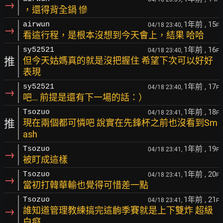
→
，還得背全鍋 慘
1年前
, 15
airwun
04/18 23:40,
F
→
看這行程，是根本沒想到今天會上，結果 哈哈
1年前
, 16
sy52521
04/18 23:40,
F
推
但今天姑媽真的就是沒把握住 希望下次可以好好
表現
1年前
, 17
sy52521
04/18 23:40,
F
→
吧… 前提是還有下一場的話：）
1年前
, 18
Tsozuo
04/18 23:41,
F
推
現在兩個都可憐吧 說實在先鋒杯之前也沒看到Sm
ash
1年前
, 19
Tsozuo
04/18 23:41,
F
→
被盯成這樣
1年前
, 20
Tsozuo
04/18 23:41,
F
→
當初打韓華輸也覺得可惜差一點
1年前
, 21
Tsozuo
04/18 23:41,
F
→
誰知道管理教練搞完這齣季賽就是上下雙炸 超級
白癡