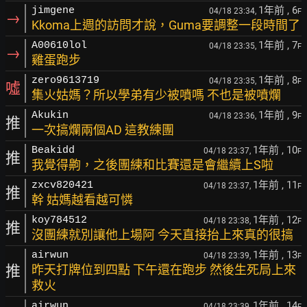
1年前
, 6
jimgene
04/18 23:34,
F
→
Kkoma上週的訪問才說，Guma要調整一段時間了
1年前
, 7
A00610lol
04/18 23:35,
F
→
雞蛋跑步
1年前
, 8
zero9613719
04/18 23:35,
F
噓
集火姑媽？所以學弟有少被噴嗎 不也是被噴爛
1年前
, 9
Akukin
04/18 23:36,
F
推
一次搞爛兩個AD 這教練團
1年前
, 10
Beakidd
04/18 23:37,
F
推
我覺得齁，之後團練和比賽還是會繼續上S啦
1年前
, 11
zxcv820421
04/18 23:37,
F
推
幹 姑媽越看越可憐
1年前
, 12
koy784512
04/18 23:38,
F
推
沒團練就別讓他上場阿 今天直接抬上來真的很搞
1年前
, 13
airwun
04/18 23:39,
F
推
昨天打牌位到四點 下午還在跑步 然後生死局上來
救火
1年前
, 14
airwun
04/18 23:39,
F