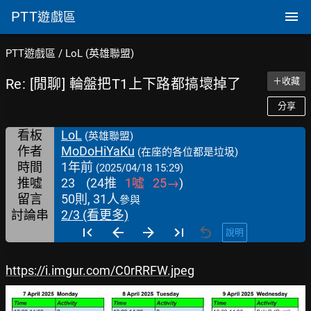
PTT
遊戲區
PTT遊戲區
/
LoL (英雄聯盟)
Re: [閒聊] 輪盤把T1上下路都搞壞掉了
＋收藏
分享
看板
LoL
(英雄聯盟)
作者
MoDoHiYaKu
(在座的各位都是垃圾)
時間
1年前
(2025/04/18 15:29)
推噓
23
(
24
推
1
噓
25
→
)
留言
50則, 31人
參與
討論串
2/3 (看更多)
說明
https://i.imgur.com/C0rRRFW.jpeg