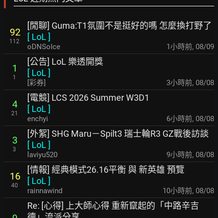
[閒聊] Guma:T1氛圍不是挺好的嗎 怎麼換打野了
92
[
LoL
]
112
oDNSoIce
1小時前
,
08/09
[公告] LoL 樂透開獎
1
[
LoL
]
1
[彩券]
3小時前
,
08/08
[電競] LCS 2026 Summer W3D1
4
[
LoL
]
21
enchyi
6小時前
,
08/08
[外絮] SHG Maru－Spilt3 瑞士輪R3 GZ戰後訪談
3
[
LoL
]
3
laviyu520
9小時前
,
08/08
[情報] 經典模式26.16平衡 與 新英雄 預覽
16
[
LoL
]
40
rainnawind
10小時前
,
08/08
Re: [心得] 上大師心得 重新竄起的「中路辛吉
德」流派分享
9