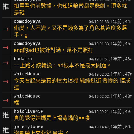
推
扣馬看也前數據，也知道輪替都是悲劇。頂多就
是戰
1年前
, 44
comodoyaya
04/19 01:33,
F
→
術變，人不變。又不是錢多為了角色養這麼多選
手，g
1年前
, 45
comodoyaya
04/19 01:33,
F
→
eng的ad也被針對過，還不是照打
1年前
, 46
budaixi
04/19 01:51,
F
→
==上路才該輪換，ad根本不是最大問題。
1年前
, 47
WhiteMouse
04/19 02:02,
F
→
今天看起來是真的壓力爆棚 純純逛街 蠻慘的 搞成
這
1年前
, 48
WhiteMouse
04/19 02:02,
F
→
樣
1年前
, 49
hololive45P
04/19 09:21,
F
推
真的覺得姑媽是上場背鍋的==唉
1年前
, 50
jeremylouee
04/19 14:47,
F
推
沒團練上來背鍋 厲害了