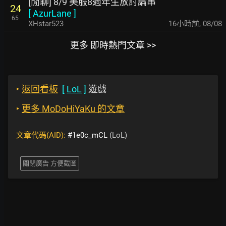
[閒聊] 8/9 美服8週年生放討論串
24
[
AzurLane
]
65
XHstar523
16小時前
,
08/08
更多 即時熱門文章 >>
‣
返回看板
[
LoL
]
遊戲
‣
更多 MoDoHiYaKu 的文章
文章代碼(AID):
#1e0c_mCL
(LoL)
關閉廣告 方便截圖