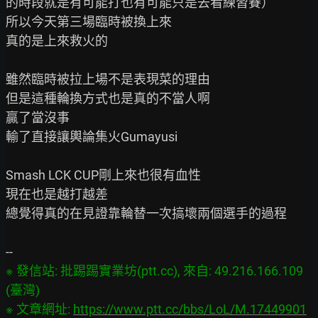
的時段就是有可能打也有可能只是去看練習賽）

所以今天第三場臨時被換上來

真的是上來救火的

雖然臨時被拉上場不是表現菜的理由

但是這種輪換方式也是真的不當人啊

贏了當沒事

輸了直接讓輿論集火Gumayusi

Smash LCK CUP剛上來也很有血性

現在也是越打越差

總覺得真的在見證靠輪替一次搞壞兩個選手的過程

※ 發信站: 批踢踢實業坊(ptt.cc), 來自: 49.216.166.109 
(臺灣)
※ 文章網址: 
https://www.ptt.cc/bbs/LoL/M.17449901