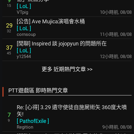
[
LoL
]
15
VTpig
10小時前
,
08/08
[公告] Ave Mujica演唱會水桶
29
[
LoL
]
32
cornsoup
11小時前
,
08/08
[閒聊] Inspired 談 jojopyun 的問題所在
37
[
LoL
]
45
y12544
12小時前
,
08/08
更多 近期熱門文章 >>
PTT遊戲區 即時熱門文章
Re: [心得] 3.29 遺守使徒自施屍術矢 360度大噴
矢!
7
[
PathofExile
]
9
Regition
9小時前
,
08/08