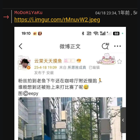
1年前
, 5
MoDoHiYaKu
04/18 23:34,
F
→
https://i.imgur.com/rMnuvW2.jpeg