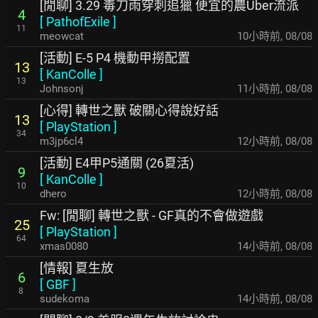
[閒聊] 3.29 毒刀雨穿刺追獵 便宜的農Uber流派
4
[
PathofExile
]
11
meowcat
10小時前
,
08/08
[活動] E-5 P4 機動甲撈配置
13
[
KanColle
]
13
Johnsonj
11小時前
,
08/08
[心得] 轉世之獸 破關心得說好話
13
[
PlayStation
]
34
m3jp6cl4
12小時前
,
08/08
[活動] E4甲P5通關 (26夏活)
9
[
KanColle
]
10
dhero
12小時前
,
08/08
Fw: [閒聊] 轉世之獸 - GF真的不會做遊戲
25
[
PlayStation
]
64
xmas0080
14小時前
,
08/08
[情報] 夏生放
6
[
GBF
]
8
sudekoma
14小時前
,
08/08