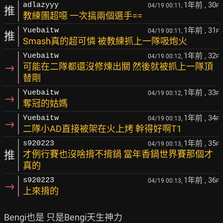
1年前
, 30
adlazyyy
04/19 00:11,
F
推
教練團超噁 一次搞兩個選手==
1年前
, 31
Yuebaitw
04/19 00:11,
F
推
Smash真的超可憐 被教練抓上一隊吸炮火
1年前
, 32
Yuebaitw
04/19 00:12,
F
→
可能在二隊都還沒修煉出關 然後就被抓上一隊頂
替剛
1年前
, 33
Yuebaitw
04/19 00:12,
F
→
奪冠的姑媽
1年前
, 34
Yuebaitw
04/19 00:13,
F
→
二隊小AD直接被架在火上烤 幹得好啊T1
1年前
, 35
s920223
04/19 00:13,
F
推
才例行賽也沒啥揹不揹鍋 當年香鍋世界賽那個才
真的
1年前
, 36
s920223
04/19 00:13,
F
→
上來揹的