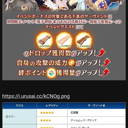
https://i.urusai.cc/kCNQg.png