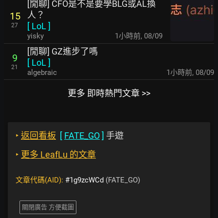
[閒聊] CFO是不是要學BLG或AL換
人？
15
[
LoL
]
27
yisky
1小時前
,
08/09
[閒聊] GZ進步了嗎
9
[
LoL
]
21
algebraic
1小時前
,
08/09
更多 即時熱門文章 >>
‣
返回看板
[
FATE_GO
]
手遊
‣
更多 LeafLu 的文章
文章代碼(AID):
#1g9zcWCd
(FATE_GO)
關閉廣告 方便截圖