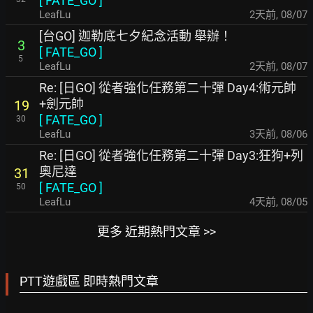
[
FATE_GO
]
LeafLu
2天前
,
08/07
[台GO] 迦勒底七夕紀念活動 舉辦！
3
[
FATE_GO
]
5
LeafLu
2天前
,
08/07
Re: [日GO] 從者強化任務第二十彈 Day4:術元帥
+劍元帥
19
[
FATE_GO
]
30
LeafLu
3天前
,
08/06
Re: [日GO] 從者強化任務第二十彈 Day3:狂狗+列
奧尼達
31
[
FATE_GO
]
50
LeafLu
4天前
,
08/05
更多 近期熱門文章 >>
PTT遊戲區 即時熱門文章