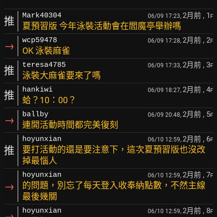
2月前
, 1
Mark40304
06/09 17:23,
F
推
夏預習版 今年泳裝活動會在閻魔亭舉辦嗎
2月前
, 2
wcp59478
06/09 17:28,
F
→
OK 泳裝麻雀
2月前
, 3
teresa4785
06/09 17:33,
F
推
泳裝大麻雀要來了嗎
2月前
, 4
hankiwi
06/09 18:27,
F
推
蛤？10：00？
2月前
, 5
ballby
06/09 20:48,
F
→
連開活動時間都完美復刻
2月前
, 6
hoyunxian
06/10 12:59,
F
推
要打活動的還是要注意下，這次夏預習版也沒改
掉最惱人
2月前
, 7
hoyunxian
06/10 12:59,
F
→
的問題，別忘了每天登入收奉納點數，不然主線
最後幾關
2月前
, 8
hoyunxian
06/10 12:59,
F
→