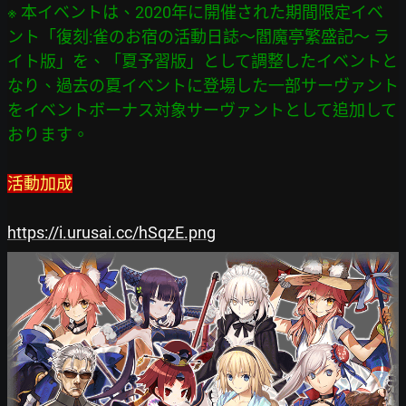
※ 本イベントは、2020年に開催された期間限定イベ
ント「復刻:雀のお宿の活動日誌～閻魔亭繁盛記～ ラ
イト版」を、「夏予習版」として調整したイベントと
なり、過去の夏イベントに登場した一部サーヴァント
をイベントボーナス対象サーヴァントとして追加して
活動加成
https://i.urusai.cc/hSqzE.png