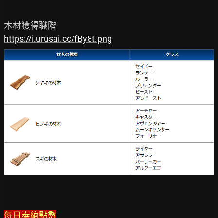
https://i.urusai.cc/fBy8t.png
每日奉納點數