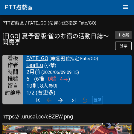
PTT
遊戲區
PTT遊戲區
/
FATE_GO (命運-冠位指定 Fate/GO)
[日GO] 夏予習版:雀のお宿の活動日誌～
＋收藏
閻魔亭
分享
看板
FATE_GO
(命運-冠位指定 Fate/GO)
作者
LeafLu
(小葉)
時間
2月前
(2026/06/09 09:15)
推噓
6
(
6
推
0
噓
4
→
)
留言
10則, 8人
參與
討論串
1/2 (看更多)
說明
https://i.urusai.cc/cBZEW.png