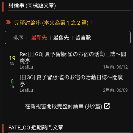
討論串 (同標題文章)
完整討論串
(本文為第 1 之 2 篇)：
排序：
最新先
|
最舊先
|
留言數
Re: [日GO] 夏予習版:雀のお宿の活動日誌～閻
19
魔亭
33
LeafLu
1月前
,
06/12
[日GO] 夏予習版:雀のお宿の活動日誌～閻魔
6
亭
10
LeafLu
2月前
,
06/09
open_in_new
在新視窗開啟完整討論串 (共2篇)
FATE_GO 近期熱門文章