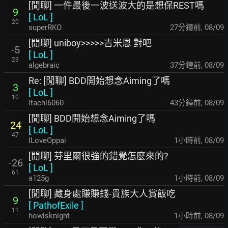
[閒聊] 一件最後一波送波大的是想保REST嗎
9
[
LoL
]
20
superRKO
27分鐘前
,
08/09
[閒聊] uniboy>>>>>吉米恩 對吧
-5
[
LoL
]
23
algebraic
37分鐘前
,
08/09
Re: [閒聊] BDD開始想念Aiming了嗎
3
[
LoL
]
10
itachi6060
43分鐘前
,
08/09
[閒聊] BDD開始想念Aiming了嗎
24
[
LoL
]
47
ILoveOppai
1小時前
,
08/09
[閒聊] 芬里爾很強的錯覺怎麼來的?
-26
[
LoL
]
61
a125g
1小時前
,
08/09
[閒聊] 藏身處賺賺錢-貴族大人賞飯吃
9
[
PathofExile
]
11
howisknight
1小時前
,
08/09