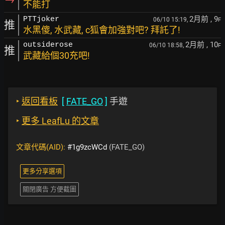
不能打
2月前
, 9
PTTjoker
06/10 15:19,
F
推
水黑傻, 水武藏, c狐會加強對吧? 拜託了!
2月前
, 10
outsiderose
06/10 18:58,
F
推
武藏給個30充吧!
‣
返回看板
[
FATE_GO
]
手遊
‣
更多 LeafLu 的文章
文章代碼(AID):
#1g9zcWCd
(FATE_GO)
更多分享選項
關閉廣告 方便截圖