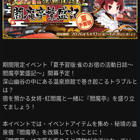
期間限定イベント「夏予習版:雀のお宿の活動日誌～
閻魔亭繁盛記～」開幕予定！

深山幽谷の中にある温泉旅館で巻き起こるトラブルと
は？

宿を預かる女将･紅閻魔と一緒に『閻魔亭』を盛り立
てましょう！

本イベントでは、イベントアイテムを集め、秘境の温
泉宿『閻魔亭』を改築していくことに！
