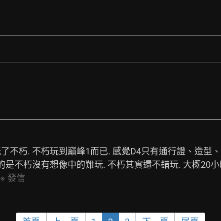
玩了不朽. 不朽玩到巔峰1而已. 感覺D4只有通行證、造型
奇的是不朽沒有想像中的難玩. 不朽其實還不錯玩. 大概20
※
發信