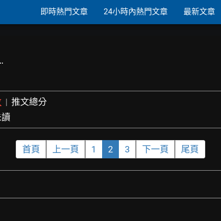
即時熱門文章
24小時內熱門文章
最新文章
…
數
|
推文總分
未讀
首頁
上一頁
1
2
3
下一頁
尾頁