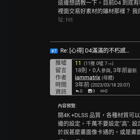
這邊想請教一下，目前D4 到底有哪
裡面交易好素材的鑲材那樣？ 我的理
址:
htt
Re: [心得] D4滿滿的不朽感…
#7
推噓
11
(11推
0噓 7→
)
留言
18則，0人
, 3年前
參與
最新
作者
iammatrix
(母體)
時間
3年前
(2023/03/18 20:07)
資訊
0
image
0
link
0
內容預覽:
開4K +DLSS 品質，各種材
邊的設定，千萬不要設定"高". 
於說甚麼畫面像卡通的，或是畫面