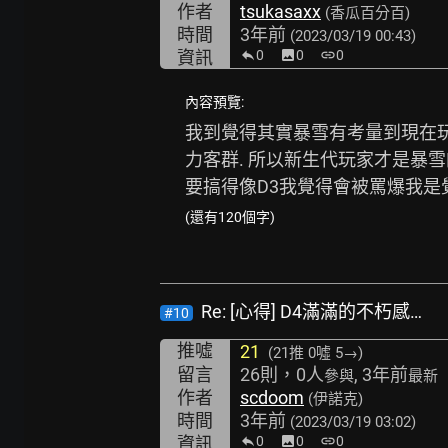
作者
tsukasaxx
(香瓜百分百)
時間
3年前
(2023/03/19 00:43)
資訊
0
image
0
link
0
內容預覽:
我到覺得其實暴雪有考量到現在玩
力客群. 所以新生代玩家才是暴
要搞得像D3我覺得會被罵爆我是
(還有120個字)
Re: [心得] D4滿滿的不朽感…
#10
推噓
21
(21推
0噓 5→
)
留言
26則，0人
, 3年前
參與
最新
作者
scdoom
(伊諾克)
時間
3年前
(2023/03/19 03:02)
資訊
0
image
0
link
0