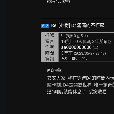
(還有458個字)
Re: [心得] D4滿滿的不朽感…
#12
推噓
9
(9推
0噓 5→
)
留言
14則，0人
, 3年前
參與
最新
作者
aa0000000000
(...)
時間
3年前
(2023/05/27 23:43)
資訊
0
image
0
link
0
內容預覽:
安安大家. 我在等待D4的時間內
關卡制. D4是開放世界. 唯一驚
通1難度就能休息了. 感謝收看. --. 