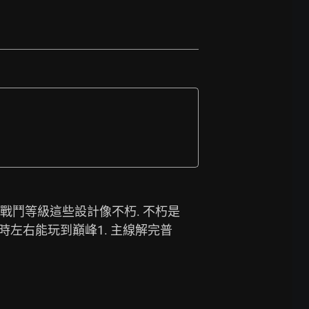
、戰鬥等級這些設計像不朽. 不朽是
小時左右能玩到巔峰1. 主線解完普