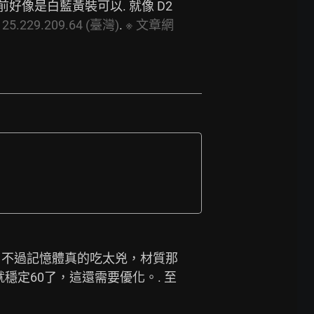
好像是白藍黃裝可以. 就像 D2 
125.229.209.64
(臺灣)
. 
※
文章網
，. 不過記憶體真的吃太兇，材質那
就穩定60了，這還需要優化。. 至