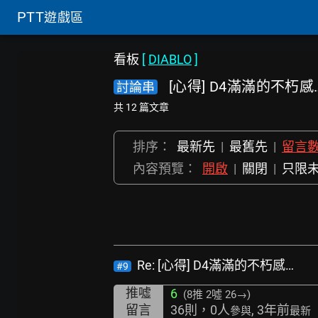
PTT
遊戲區
看板
[
DIABLO
]
[心得] D4滿滿的不朽感
討論串
共 12 篇文章
排序：
最新先
|
最舊先
|
留言
內容預覽：
開啟
|
關閉
|
只限
Re: [心得] D4滿滿的不朽感…
#9
推噓
6
(8推
2噓 26→
)
留言
36則，0人
, 3年前
參與
最新