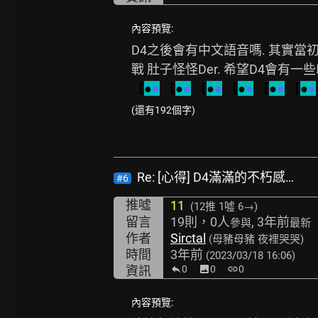
內容預覽:
D4之後會有中文語音嗎. 其實當
【
●
●
【
●
●
【
●
●
【
●
●
【
●
●
【
●
●
(還有192個字)
Re: [心得] D4滿滿的不朽感…
#6
推噓
11
(12推
1噓 6→
)
留言
19則，0人
, 3年前
參與
最新
作者
Sirctal
(母豬母豬 夜裡哭哭)
時間
3年前
(2023/03/18 16:06)
資訊
0
image
0
link
0
內容預覽: