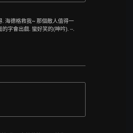
. 海德格救我~ 那個敵人值得一
戰 肚子怪怪Der. 希望D4會有一些印象深刻的對話. 另外玩的時候看到有些對話有些括弧裡面的字會出戲. 蠻好笑的(呻吟). --. 