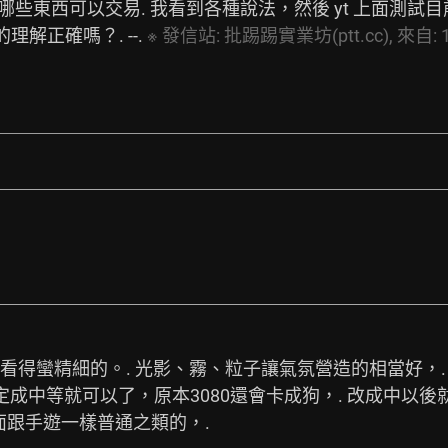
些東西可以交易. 我看到各種說法，然後 yt 上面測試目前
解正確嗎？. --. 
※
發信站:
批踢踢實業坊(ptt.cc),
來自:
質可以看得蠻精細的。. 光影、霧、粒子讓氣氛營造的相當好
設定成中等就可以了，原本3080還會卡成狗，. 改成中以後
跟手遊一樣普通之類的，.