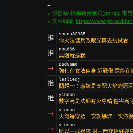
※ 發信站: 批踢踢實業坊(ptt.cc), 來自: 2
※ 文章網址: 
https://www.ptt.cc/bb
shena30335
推
你火法傭兵改眼光再去試試看
nba666
推
無限就是猛
BadGame
→
強化在女法自身 近戰傷 還能
lesliedj
推
問題一：應該是支配火焰的原因
yinson
推
數字高是法師有火專精 傷害高
yinson
→
火弩每穿透一次就爆炸一次然
yinson
→
所以一群過來 射一箭穿透好幾隻