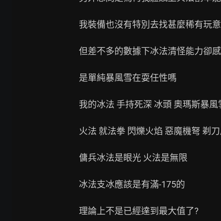
我裝備也沒有特別去找甚麼稀有玩意
但差不多的數據下冰法清怪能力卻感
是單純暴風雪在耍任性嗎

我的冰法 手持死深 冰頭 奧瑪斯暴風雪
火法 就法拳 閃爍火焰 惡魔機弩 剃刀尾
傭兵冰法是眼光 火法是無限

冰法支冰應該是有滿-175的

理論上不是已經達到最大值了?
