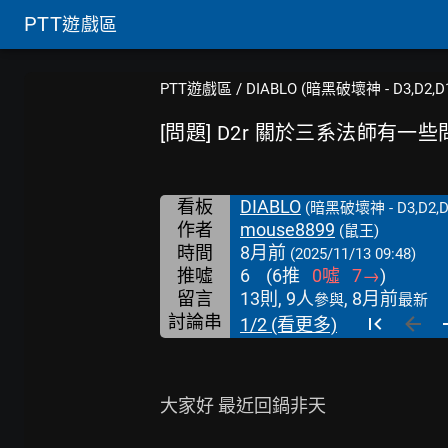
PTT
遊戲區
PTT遊戲區
/
DIABLO (暗黑破壞神 - D3,D2,D
[問題] D2r 關於三系法師有一
看板
DIABLO
(暗黑破壞神 - D3,D2,D
作者
mouse8899
(鼠王)
時間
8月前
(2025/11/13 09:48)
推噓
6
(
6
推
0
噓
7
→
)
留言
13則, 9人
, 8月前
參與
最新
討論串
1/2 (看更多)
大家好 最近回鍋非天
