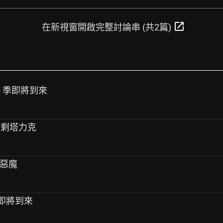
open_in_new
在新視窗開啟完整討論串 (共2篇)
 15 季即將到來
 只剩塔力克
束縛惡魔
 季即將到來