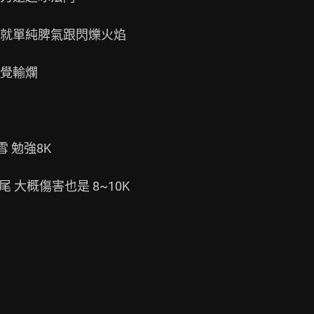
就單純脾氣跟閃爍火焰

覺輸爛

 勉強8K

 大概傷害也是 8~10K
