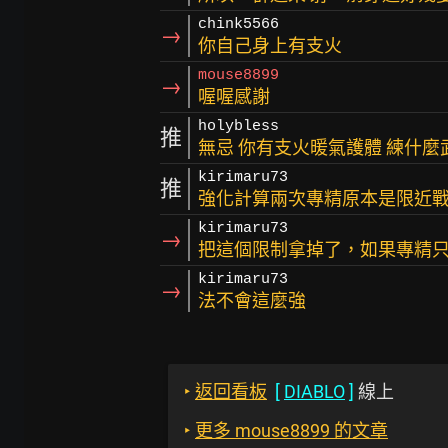
chink5566
→
你自己身上有支火
mouse8899
→
喔喔感謝
holybless
推
無忌 你有支火暖氣護體 練什麼
kirimaru73
推
強化計算兩次專精原本是限近戰
kirimaru73
→
把這個限制拿掉了，如果專精
kirimaru73
→
法不會這麼強
‣
返回看板
[
DIABLO
]
線上
‣
更多 mouse8899 的文章