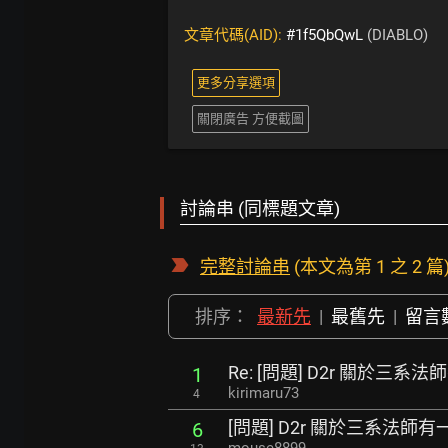
文章代碼(AID):
#1f5QbQwL
(DIABLO)
更多分享選項
關閉廣告 方便截圖
討論串 (同標題文章)
完整討論串
(本文為第 1 之 2 篇
排序：
最新先
|
最舊先
|
留言
Re: [問題] D2r 關於三
1
kirimaru73
4
[問題] D2r 關於三系法師
6