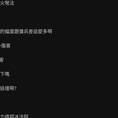
火弩法

的幅度跟傭兵差這麼多啊

傷害



下嗎

樣啊?

力遠超冰法阿
