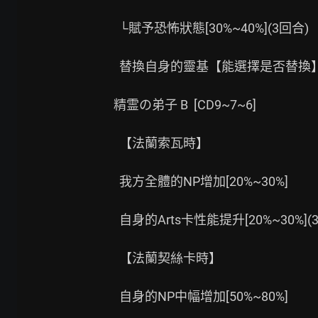
  └賦予恐怖狀態[30%~40%](3回合)

  替換自身的靈基【能選擇是否替換】

精霊の弟子 B  [CD9~7~6]

  【法蘭索瓦時】

  我方全體的NP增加[20%~30%]

  自身的Arts卡性能提升[20%~30%](3回合)

  【法蘭契絲卡時】

  自身的NP中幅增加[50%~80%]
