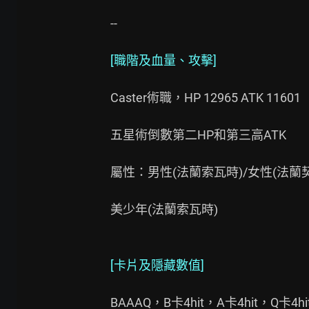
--

[職階及血量、攻擊]
Caster術職，HP 12965 ATK 11601

五星術倒數第二HP和第三高ATK

屬性：男性(法蘭索瓦時)/女性(法蘭
美少年(法蘭索瓦時)

[卡片及隱藏數值]
BAAAQ，B卡4hit，A卡4hit，Q卡4hit，