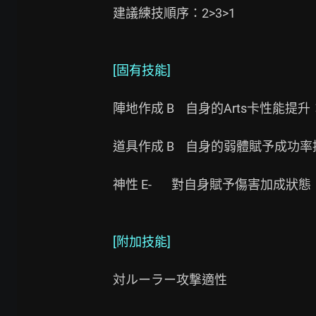
建議練技順序：2>3>1

[固有技能]
陣地作成 B    自身的Arts卡性能提升：
道具作成 B    自身的弱體賦予成功率
神性 E-       對自身賦予傷害加成狀態：
[附加技能]
対ルーラー攻撃適性
