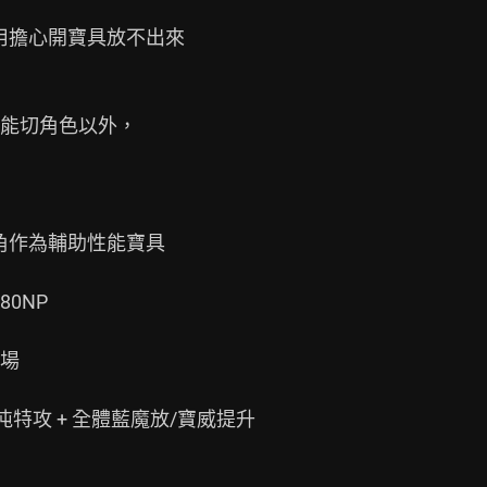
用擔心開寶具放不出來

能切角色以外，

角作為輔助性能寶具

NP

場

混沌特攻 + 全體藍魔放/寶威提升
