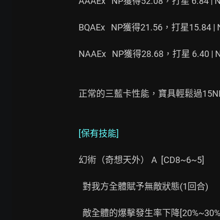
AAAEx   NP獲得52.08，打星 6.84 |
BQAEx   NP獲得21.56，打星15.84 |
NAAEx   NP獲得28.68，打星 6.40 |
正常的三藍卡性能，寶具輕鬆過15N
[保有技能]
幻術（奇想天外） A  [CD8~6~5]

  對我方全體賦予無敵狀態(1回合)

  敵全體的爆擊發生率下降[20%~30%](3回合)
