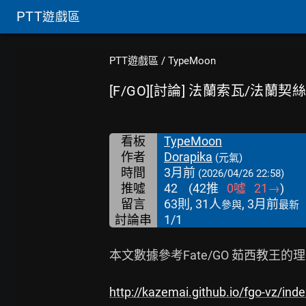
PTT
遊戲區
PTT遊戲區
/
TypeMoon
[F/GO][討論] 法蘭索瓦/法
看板
TypeMoon
作者
Dorapika
(元氣)
時間
3月前
(2026/04/26 22:58)
推噓
42
(
42
推
0
噓
21
→
)
留言
63則, 31人
, 3月前
參與
最新
討論串
1/1
本文數據參考Fate/GO 茹西教王的理
http://kazemai.github.io/fgo-vz/ind