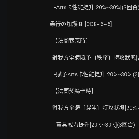
  └Arts卡性能提升[20%~30%](3回合)

愚行の加護 B  [CD8~6~5]

  【法蘭索瓦時】

  對我方全體賦予〔秩序〕特攻狀態[20%~30%](3回合)

  └賦予Arts卡性能提升[20%~30%](3回合)

  【法蘭契絲卡時】

  對我方全體〔混沌〕特攻狀態[20%~30%](3回合)

  └寶具威力提升[20%~30%](3回合)
