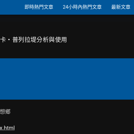
即時熱門文章
24小時內熱門文章
最新文章
蘭契絲卡・普列拉堤分析與使用
想鄉

ex.html