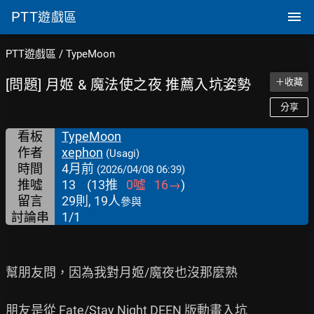
PTT
遊戲區
PTT遊戲區
/
TypeMoon
[問題] 月姬 & 魔法使之夜 推薦入坑姿勢
＋收藏
分享
看板
TypeMoon
作者
xephon
(Usagi)
時間
4月前
(2026/04/08 06:39)
推噓
13
(
13
推
0
噓
16
→
)
留言
29則, 19人
參與
討論串
1/1
幫朋友問，因為我對月姬/魔夜也沒那麼熟

朋友是從 Fate/Stay Night DEEN 版動畫入坑
