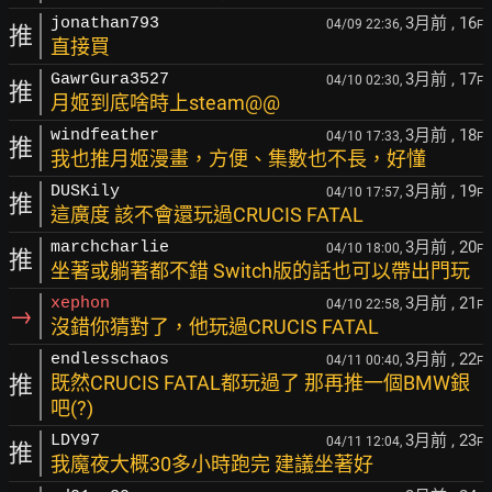
3月前
, 16
jonathan793
04/09 22:36,
F
推
直接買
3月前
, 17
GawrGura3527
04/10 02:30,
F
推
月姬到底啥時上steam@@
3月前
, 18
windfeather
04/10 17:33,
F
推
我也推月姬漫畫，方便、集數也不長，好懂
3月前
, 19
DUSKily
04/10 17:57,
F
推
這廣度 該不會還玩過CRUCIS FATAL
3月前
, 20
marchcharlie
04/10 18:00,
F
推
坐著或躺著都不錯 Switch版的話也可以帶出門玩
3月前
, 21
xephon
04/10 22:58,
F
→
沒錯你猜對了，他玩過CRUCIS FATAL
3月前
, 22
endlesschaos
04/11 00:40,
F
推
既然CRUCIS FATAL都玩過了 那再推一個BMW銀
吧(?)
3月前
, 23
LDY97
04/11 12:04,
F
推
我魔夜大概30多小時跑完 建議坐著好