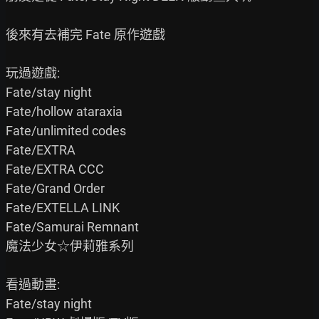
後來有去補完 Fate 原作遊戲

玩過遊戲:

Fate/stay night

Fate/hollow ataraxia

Fate/unlimited codes

Fate/EXTRA

Fate/EXTRA CCC

Fate/Grand Order

Fate/EXTELLA LINK

Fate/Samurai Remnant

魔法少女☆伊莉雅系列

看過動畫:

Fate/stay night
