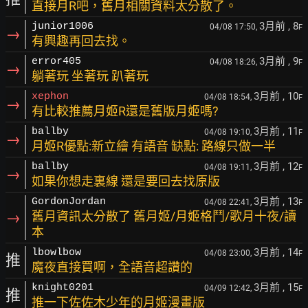
直接月R吧，舊月相關資料太分散了。
3月前
, 8
junior1006
04/08 17:50,
F
→
有興趣再回去找。
3月前
, 9
error405
04/08 18:26,
F
→
躺著玩 坐著玩 趴著玩
3月前
, 10
xephon
04/08 18:54,
F
→
有比較推薦月姬R還是舊版月姬嗎?
3月前
, 11
ballby
04/08 19:10,
F
→
月姬R優點:新立繪 有語音 缺點: 路線只做一半
3月前
, 12
ballby
04/08 19:11,
F
→
如果你想走裏線 還是要回去找原版
3月前
, 13
GordonJordan
04/08 22:41,
F
→
舊月資訊太分散了 舊月姬/月姬格鬥/歌月十夜/讀
本
3月前
, 14
lbowlbow
04/08 23:00,
F
推
魔夜直接買啊，全語音超讚的
3月前
, 15
knight0201
04/09 12:42,
F
推
推一下佐佐木少年的月姬漫畫版