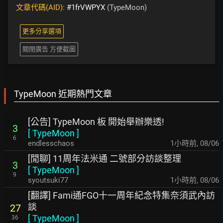
文章代碼(AID):
#1frVWPYX
(TypeMoon)
更多分享選項
關閉廣告 方便截圖
TypeMoon 近期熱門文章
[公告] TypeMoon 板 開始舉辦樂透!
3
[
TypeMoon
]
6
endlesschaos
1小時前
,
08/06
[閒聊] 11周年法米通 二號部分訪談整理
3
[
TypeMoon
]
9
syoutsuki77
1小時前
,
08/06
[翻譯] Fami通FGO十一周年紀念特集奈須武內訪
談
27
[
TypeMoon
]
36