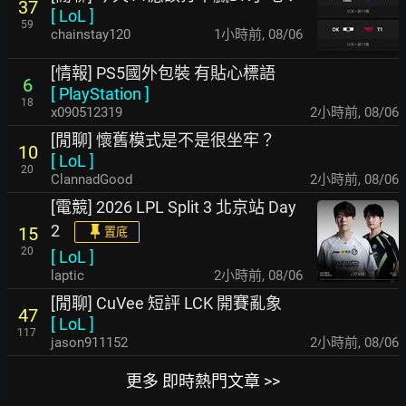
37
[
LoL
]
59
chainstay120
1小時前
,
08/06
[情報] PS5國外包裝 有貼心標語
6
[
PlayStation
]
18
x090512319
2小時前
,
08/06
[閒聊] 懷舊模式是不是很坐牢？
10
[
LoL
]
20
ClannadGood
2小時前
,
08/06
[電競] 2026 LPL Split 3 北京站 Day
2
15
置底
20
[
LoL
]
laptic
2小時前
,
08/06
[閒聊] CuVee 短評 LCK 開賽亂象
47
[
LoL
]
117
jason911152
2小時前
,
08/06
更多 即時熱門文章 >>