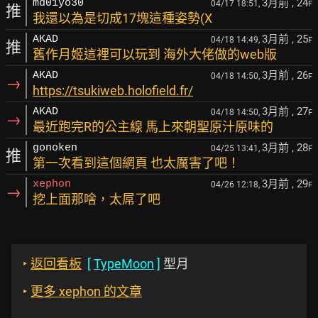
3月前
, 24
md01yo30
04/17 18:51,
F
推
我還以為是切成17塊這種姿勢(X
3月前
, 25
AKAD
04/18 14:49,
F
推
舊作月姬這裡可以玩到 海外大佬做的web版
3月前
, 26
AKAD
04/18 14:50,
F
→
https://tsukiweb.holofield.fr/
3月前
, 27
AKAD
04/18 14:50,
F
→
最近跑完R的公主線 馬上來朝聖原汁原味的
3月前
, 28
gonoken
04/25 13:41,
F
推
第一次看到這個網頁 也太厲害了吧！
3月前
, 29
xephon
04/26 12:18,
F
→
挖上面那啥，太屌了吧
‣
返回看板
[
TypeMoon
]
型月
‣
更多 xephon 的文章