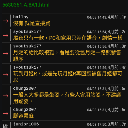
5630361.A.8A1.html
4月前
, 1
ballby
04/08 14:43,
F
→
沒有 就是直接買
4月前
, 2
syoutsuki77
04/08 15:54,
F
→
魔夜只有一款，PC和家用只差在語音，劇情一樣
4月前
, 3
syoutsuki77
04/08 15:56,
F
→
月姬的話比較複雜，看是要從舊月姬一路照發售
順序
4月前
, 4
syoutsuki77
04/08 15:56,
F
→
玩到月姬R，或是先玩月姬R再回頭補舊月姬都可
以
4月前
, 5
chung2007
04/08 16:31,
F
→
一般人大多都是坐姿，有些人會用站姿，不建議
用跪姿，
4月前
, 6
chung2007
04/08 16:31,
F
→
腳容易麻
3月前
, 7
junior1006
04/08 17:50,
F
推